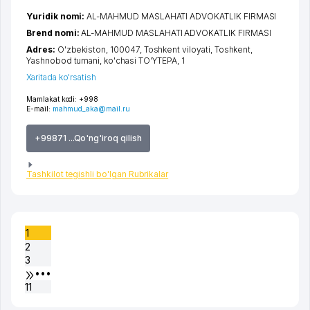
Yuridik nomi:
AL-MAHMUD MASLAHATI ADVOKATLIK FIRMASI
Brend nomi:
AL-MAHMUD MASLAHATI ADVOKATLIK FIRMASI
Adres:
O'zbekiston, 100047,
Toshkent viloyati
,
Toshkent
,
Yashnobod tumani
,
ko'chasi TO'YTEPA
, 1
Xaritada ko'rsatish
Mamlakat kodi:
+998
E-mail:
mahmud_aka@mail.ru
+99871 ...Qo'ng'iroq qilish
Tashkilot tegishli bo'lgan Rubrikalar
1
2
3
•••
11