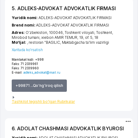
5. ADLEKS-ADVOKAT ADVOKATLIK FIRMASI
Yuridik nomi:
ADLEKS-ADVOKAT ADVOKATLIK FIRMASI
Brend nomi:
ADLEKS-ADVOKAT ADVOKATLIK FIRMASI
Adres:
O'zbekiston, 100046,
Toshkent viloyati
,
Toshkent
,
Mirobod tumani
,
xiеbon AMIR TEMUR
, 19, of. 5, 18
Mo‘ljal:
, restoran "BASILIC, Maktabgacha ta'lim vazirligi
Xaritada ko'rsatish
Mamlakat kodi:
+998
Faks:
71 2339961
Faks:
71 2339960
E-mail:
adleks_advokat@mail.ru
+99871 ...Qo'ng'iroq qilish
Tashkilot tegishli bo'lgan Rubrikalar
6. ADOLAT CHASHMASI ADVOKATLIK BYUROSI
Yuridik nomi:
ADOLAT CHASHMASI ADVOKATLIK BYUROSI