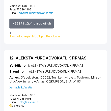
Mamlakat kodi:
+998
Faks:
71 2964305
E-mail:
advokat_himoya@yahoo.com
+99871 ...Qo'ng'iroq qilish
Tashkilot tegishli bo'lgan Rubrikalar
12. ALEKSTA YURE ADVOKATLIK FIRMASI
Yuridik nomi:
ALEKSTA YURE ADVOKATLIK FIRMASI
Brend nomi:
ALEKSTA YURE ADVOKATLIK FIRMASI
Adres:
O'zbekiston, 100052,
Toshkent viloyati
,
Toshkent
,
Mirzo-
Ulug'bek tumani
,
ko'chasi OQKURGON
, 21 А, of. 93
Xaritada ko'rsatish
Mamlakat kodi:
+998
Faks:
71 2354003
E-mail:
info@aleksta.uz
aleksta.uz