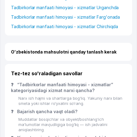
Tadbirkorlar manfaati himoyasi - xizmatlar Urganchda
Tadbirkorlar manfaati himoyasi - xizmatlar Farg'onada
Tadbirkorlar manfaati himoyasi - xizmatlar Chirchiqda
Oʻzbekistonda mahsulotni qanday tanlash kerak
Tez-tez so'raladigan savollar
❓
“Tadbirkorlar manfaati himoyasi - xizmatlar”
kategoriyasidagi xizmat narxi qancha?
Narx ish hajmi va shartlarga bog‘liq. Yakuniy narx bilan
smeta yoki ishlar ro‘yxatini so‘rang.
❓
Bajarish qancha vaqt oladi?
Muddatlar bosqichlar va obyekt/boshlang‘ich
ma’lumotlar mavjudligiga bog‘liq — ish jadvalini
aniqlashtiring.