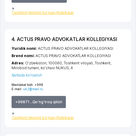
Tashkilot tegishli bo'lgan Rubrikalar
4. ACTUS PRAVO ADVOKATLAR KOLLEGIYASI
Yuridik nomi:
ACTUS PRAVO ADVOKATLAR KOLLEGIYASI
Brend nomi:
ACTUS PRAVO ADVOKATLAR KOLLEGIYASI
Adres:
O'zbekiston, 100060,
Toshkent viloyati
,
Toshkent
,
Mirobod tumani
,
ko'chasi NUKUS
, 4
Xaritada ko'rsatish
Mamlakat kodi:
+998
E-mail:
uk_1@mail.ru
+99871 ...Qo'ng'iroq qilish
Tashkilot tegishli bo'lgan Rubrikalar