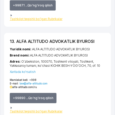
+99871 ...Qo'ng'iroq qilish
Tashkilot tegishli bo'lgan Rubrikalar
13. ALFA ALTITUDO ADVOKATLIK BYUROSI
Yuridik nomi:
ALFA ALTITUDO ADVOKATLIK BYUROSI
Brend nomi:
ALFA ALTITUDO ADVOKATLIK BYUROSI
Adres:
O'zbekiston, 100070,
Toshkent viloyati
,
Toshkent
,
Yakkasaroy tumani
,
ko'chasi KICHIK BESH-YOG'OCH
, 70, of. 10
Xaritada ko'rsatish
Mamlakat kodi:
+998
E-mail:
law@alfa-altitudo.com
alfa-altitudo.com/ru
+99890 ...Qo'ng'iroq qilish
Tashkilot tegishli bo'lgan Rubrikalar