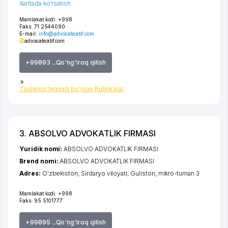
Xaritada ko'rsatish
Mamlakat kodi:
+998
Faks:
71 2544090
E-mail:
info@advocateabf.com
advocateabf.com
+99893 ...Qo'ng'iroq qilish
Tashkilot tegishli bo'lgan Rubrikalar
3. ABSOLVO ADVOKATLIK FIRMASI
Yuridik nomi:
ABSOLVO ADVOKATLIK FIRMASI
Brend nomi:
ABSOLVO ADVOKATLIK FIRMASI
Adres:
O'zbekiston,
Sirdaryo viloyati
,
Guliston
,
mikro-tuman 3
Mamlakat kodi:
+998
Faks:
95 5101777
+99895 ...Qo'ng'iroq qilish