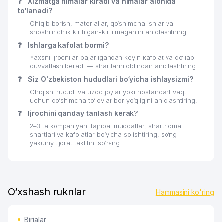
❓
Xizmatga nimalar kiradi va nimalar alohida
to‘lanadi?
Chiqib borish, materiallar, qo‘shimcha ishlar va
shoshilinchlik kiritilgan-kiritilmaganini aniqlashtiring.
❓
Ishlarga kafolat bormi?
Yaxshi ijrochilar bajarilgandan keyin kafolat va qo‘llab-
quvvatlash beradi — shartlarni oldindan aniqlashtiring.
❓
Siz O'zbekiston hududlari bo‘yicha ishlaysizmi?
Chiqish hududi va uzoq joylar yoki nostandart vaqt
uchun qo‘shimcha to‘lovlar bor-yo‘qligini aniqlashtiring.
❓
Ijrochini qanday tanlash kerak?
2–3 ta kompaniyani tajriba, muddatlar, shartnoma
shartlari va kafolatlar bo‘yicha solishtiring, so‘ng
yakuniy tijorat taklifini so‘rang.
O‘xshash ruknlar
Hammasini ko'ring
Birjalar