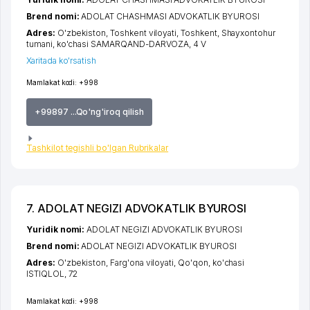
Brend nomi:
ADOLAT CHASHMASI ADVOKATLIK BYUROSI
Adres:
O'zbekiston,
Toshkent viloyati
,
Toshkent
,
Shayxontohur
tumani
,
ko'chasi SAMARQAND-DARVOZA
, 4 V
Xaritada ko'rsatish
Mamlakat kodi:
+998
+99897 ...Qo'ng'iroq qilish
Tashkilot tegishli bo'lgan Rubrikalar
7. ADOLAT NEGIZI ADVOKATLIK BYUROSI
Yuridik nomi:
ADOLAT NEGIZI ADVOKATLIK BYUROSI
Brend nomi:
ADOLAT NEGIZI ADVOKATLIK BYUROSI
Adres:
O'zbekiston,
Farg'ona viloyati
,
Qo'qon
,
ko'chasi
ISTIQLOL
, 72
Mamlakat kodi:
+998