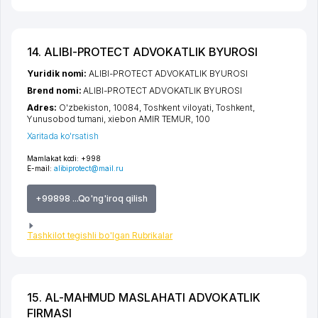
14. ALIBI-PROTECT ADVOKATLIK BYUROSI
Yuridik nomi:
ALIBI-PROTECT ADVOKATLIK BYUROSI
Brend nomi:
ALIBI-PROTECT ADVOKATLIK BYUROSI
Adres:
O'zbekiston, 10084,
Toshkent viloyati
,
Toshkent
,
Yunusobod tumani
,
xiеbon AMIR TEMUR
, 100
Xaritada ko'rsatish
Mamlakat kodi:
+998
E-mail:
alibiprotect@mail.ru
+99898 ...Qo'ng'iroq qilish
Tashkilot tegishli bo'lgan Rubrikalar
15. AL-MAHMUD MASLAHATI ADVOKATLIK
FIRMASI