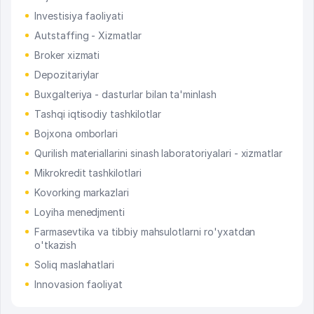
Investisiya faoliyati
Autstaffing - Xizmatlar
Broker xizmati
Depozitariylar
Buxgalteriya - dasturlar bilan ta'minlash
Tashqi iqtisodiy tashkilotlar
Bojxona omborlari
Qurilish materiallarini sinash laboratoriyalari - xizmatlar
Mikrokredit tashkilotlari
Kovorking markazlari
Loyiha menedjmenti
Farmasevtika va tibbiy mahsulotlarni ro'yxatdan
o'tkazish
Soliq maslahatlari
Innovasion faoliyat