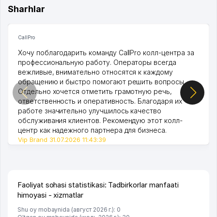
Sharhlar
CallPro
Хочу поблагодарить команду CallPro колл-центра за
профессиональную работу. Операторы всегда
вежливые, внимательно относятся к каждому
обращению и быстро помогают решить вопросы.
Отдельно хочется отметить грамотную речь,
ответственность и оперативность. Благодаря их
работе значительно улучшилось качество
обслуживания клиентов. Рекомендую этот колл-
центр как надежного партнера для бизнеса.
Vip Brand 31.07.2026 11:43:39
Faoliyat sohasi statistikasi: Tadbirkorlar manfaati
himoyasi - xizmatlar
Shu oy mobaynida (август 2026 г.): 0