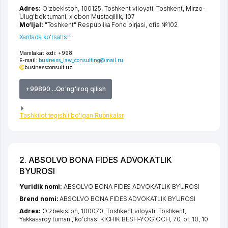
Adres:
O'zbekiston, 100125,
Toshkent viloyati
,
Toshkent
,
Mirzo-
Ulug'bek tumani
,
xiеbon Mustaqillik
, 107
Mo‘ljal:
"Toshkent" Respublika Fond birjasi, ofis №102
Xaritada ko'rsatish
Mamlakat kodi:
+998
E-mail:
business_law_consulting@mail.ru
businessconsult.uz
+99890 ...Qo'ng'iroq qilish
Tashkilot tegishli bo'lgan Rubrikalar
2. ABSOLVO BONA FIDES ADVOKATLIK
BYUROSI
Yuridik nomi:
ABSOLVO BONA FIDES ADVOKATLIK BYUROSI
Brend nomi:
ABSOLVO BONA FIDES ADVOKATLIK BYUROSI
Adres:
O'zbekiston, 100070,
Toshkent viloyati
,
Toshkent
,
Yakkasaroy tumani
,
ko'chasi KICHIK BESH-YOG'OCH
, 70, of. 10, 10