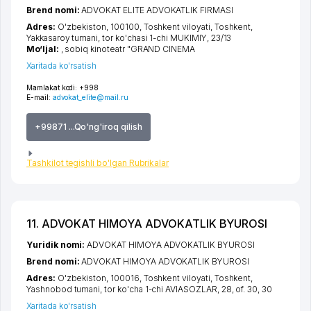
Brend nomi:
ADVOKAT ELITE ADVOKATLIK FIRMASI
Adres:
O'zbekiston, 100100,
Toshkent viloyati
,
Toshkent
,
Yakkasaroy tumani
,
tor ko'chasi 1-chi MUKIMIY
, 23/13
Mo‘ljal:
, sobiq kinoteatr "GRAND CINEMA
Xaritada ko'rsatish
Mamlakat kodi:
+998
E-mail:
advokat_elite@mail.ru
+99871 ...Qo'ng'iroq qilish
Tashkilot tegishli bo'lgan Rubrikalar
11. ADVOKAT HIMOYA ADVOKATLIK BYUROSI
Yuridik nomi:
ADVOKAT HIMOYA ADVOKATLIK BYUROSI
Brend nomi:
ADVOKAT HIMOYA ADVOKATLIK BYUROSI
Adres:
O'zbekiston, 100016,
Toshkent viloyati
,
Toshkent
,
Yashnobod tumani
,
tor ko'cha 1-chi AVIASOZLAR
, 28, of. 30, 30
Xaritada ko'rsatish