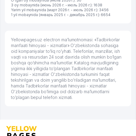
O'tgan oy mobaynida (июль 2026 г.): 30
3 oy mobaynida (июнь 2026 г. - июль 2026 г.): 1638
Yarim yil mobaynida (март 2026 г. - июль 2026 г.): 3456
1 yil mobaynida (январь 2025 г. - декабрь 2025 г.): 6654
Yellowpages.uz electron ma’lumotnomasi: «Tadbirkorlar
manfaati himoyasi - xizmatlar» Oʻzbekistonda sohasiga
oid kompaniyalar to’liq ro’yhati. Telefonlar, manzillar, ish
vaqti va resursdan 24 soat davrida olish mumkin bo’lgan
boshqa qo’shimcha ma’lumotlar. Katalog mavjudligining
yigirma ikki yilligida to’plangan Tadbirkorlar manfaati
himoyasi - xizmatlar Oʻzbekistonda turkumini faqat
tekshirilgan va doim yangilib bo’riladigan ma’lumotlari,
hamda Tadbirkorlar manfaati himoyasi - xizmatlar
Oʻzbekistonda bo’limiga oid dolzarb ma’lumotlarni
to’plagan bepul telefon xizmati.