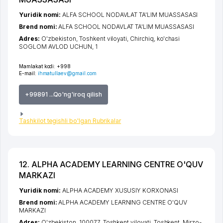
Yuridik nomi:
ALFA SCHOOL NODAVLAT TA'LIM MUASSASASI
Brend nomi:
ALFA SCHOOL NODAVLAT TA'LIM MUASSASASI
Adres:
O'zbekiston,
Toshkent viloyati
,
Chirchiq
,
ko'chasi
SOGLOM AVLOD UCHUN
, 1
Mamlakat kodi:
+998
E-mail:
ihmatullaev@gmail.com
+99891 ...Qo'ng'iroq qilish
Tashkilot tegishli bo'lgan Rubrikalar
12. ALPHA ACADEMY LEARNING CENTRE O'QUV
MARKAZI
Yuridik nomi:
ALPHA ACADEMY XUSUSIY KORXONASI
Brend nomi:
ALPHA ACADEMY LEARNING CENTRE O'QUV
MARKAZI
Adres:
O'zbekiston, 100077,
Toshkent viloyati
,
Toshkent
,
Mirzo-