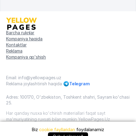
Barcha ruknlar
Kompaniya haqida
Kontaktlar
Reklama
Kompaniya qo'shish
Email: info@yellowpages.uz
Reklama joylashtirish haqida
Telegram
Adres: 100170, O'zbekiston, Toshkent shahri, Sayram ko'chasi
25.
Har qanday nusxa ko'chirish materiallari faqat sayt
ma'muriyatining ruxsati bilan mumkin YellowPages.Uz
Biz
cookie fayllaridan
foydalanamiz
O'zbekiston, 2009 - 2026 / O'zbekiston "sariq