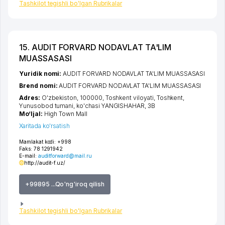
Tashkilot tegishli bo'lgan Rubrikalar
15. AUDIT FORVARD NODAVLAT TA'LIM
MUASSASASI
Yuridik nomi:
AUDIT FORVARD NODAVLAT TA'LIM MUASSASASI
Brend nomi:
AUDIT FORVARD NODAVLAT TA'LIM MUASSASASI
Adres:
O'zbekiston, 100000,
Toshkent viloyati
,
Toshkent
,
Yunusobod tumani
,
ko'chasi YANGISHAHAR
, 3B
Mo‘ljal:
High Town Mall
Xaritada ko'rsatish
Mamlakat kodi:
+998
Faks:
78 1291942
E-mail:
auditforward@mail.ru
http://audit-f.uz/
+99895 ...Qo'ng'iroq qilish
Tashkilot tegishli bo'lgan Rubrikalar