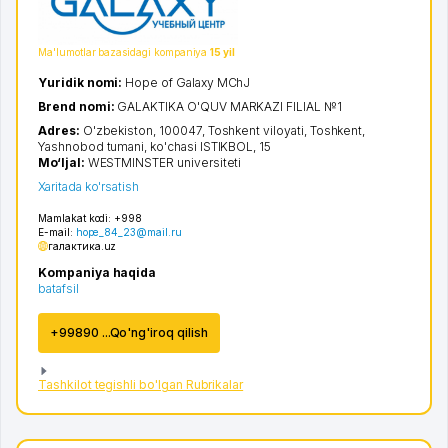
Ma'lumotlar bazasidagi kompaniya
15 yil
Yuridik nomi:
Hope of Galaxy MChJ
Brend nomi:
GALAKTIKA O'QUV MARKAZI FILIAL №1
Adres:
O'zbekiston, 100047,
Toshkent viloyati
,
Toshkent
,
Yashnobod tumani
,
ko'chasi ISTIKBOL
, 15
Mo‘ljal:
WESTMINSTER universiteti
Xaritada ko'rsatish
Mamlakat kodi:
+998
E-mail:
hope_84_23@mail.ru
галактика.uz
Kompaniya haqida
batafsil
+99890 ...Qo'ng'iroq qilish
Tashkilot tegishli bo'lgan Rubrikalar