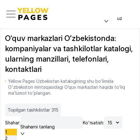
uz
O‘quv markazlari Oʻzbekistonda:
kompaniyalar va tashkilotlar katalogi,
ularning manzillari, telefonlari,
kontaktlari
Yellow Pages Uzbekistan katalogining shu bo’limida
O'zbekiston mintaqasidagi O‘quv markazlari haqida to’liq
ma’lumot to’plangan.
Topilgan tashkilotlar 315
Shahar:
Ko'rsatish:
Shaharni tanlang
1
2