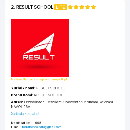
2. RESULT SCHOOL
LITE
4
Ma'lumotlar bazasidagi kompaniya
0 yil
Yuridik nomi:
RESULT SCHOOL
Brend nomi:
RESULT SCHOOL
Adres:
O'zbekiston,
Toshkent
,
Shayxontohur tumani
,
ko'chasi
NAVOI
, 26А
Xaritada ko'rsatish
Mamlakat kodi:
+998
E-mail:
resultschooledu@gmail.com