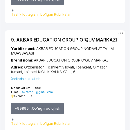
Tashkilot tegishli bo'lgan Rubrikalar
9. AKBAR EDUCATION GROUP O'QUV MARKAZI
Yuridik nomi:
AKBAR EDUCATION GROUP NODAVLAT TA'LIM
MUASSASASI
Brend nomi:
AKBAR EDUCATION GROUP O'QUV MARKAZI
Adres:
O'zbekiston,
Toshkent viloyati
,
Toshkent
,
Olmazor
tumani
,
ko'chasi KICHIK XALKA YO'LI
, 6
Xaritada ko'rsatish
Mamlakat kodi:
+998
E-mail:
akbaredu@gmail.com
akbaredu.uz
+99895 ...Qo'ng'iroq qilish
Tashkilot tegishli bo'lgan Rubrikalar