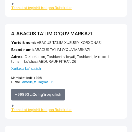
Tashkilot tegishli bo'lgan Rubrikalar
4. ABACUS TA'LIM O'QUV MARKAZI
Yuridik nomi:
ABACUS TA'LIM XUSUSIY KORXONASI
Brend nomi:
ABACUS TA'LIM O'QUV MARKAZI
Adres:
O'zbekiston,
Toshkent viloyati
,
Toshkent
,
Mirobod
tumani
,
ko'chasi ABDURAUF FITRAT
, 26
Xaritada ko'rsatish
Mamlakat kodi:
+998
E-mail:
abacus_talim@mail.ru
+99893 ...Qo'ng'iroq qilish
Tashkilot tegishli bo'lgan Rubrikalar