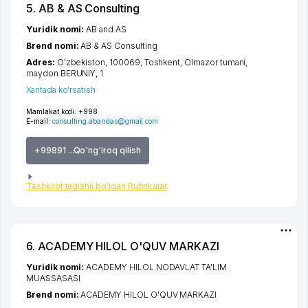
5. AB & AS Consulting
Yuridik nomi:
AB and AS
Brend nomi:
AB & AS Consulting
Adres:
O'zbekiston, 100069,
Toshkent
,
Olmazor tumani
,
maydon BERUNIY
, 1
Xaritada ko'rsatish
Mamlakat kodi:
+998
E-mail:
consulting.abandas@gmail.com
+99891 ...Qo'ng'iroq qilish
Tashkilot tegishli bo'lgan Rubrikalar
6. ACADEMY HILOL O'QUV MARKAZI
Yuridik nomi:
ACADEMY HILOL NODAVLAT TA'LIM
MUASSASASI
Brend nomi:
ACADEMY HILOL O'QUV MARKAZI