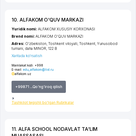
10. ALFAKOM O'QUV MARKAZI
Yuridik nomi:
ALFAKOM XUSUSIY KORXONASI
Brend nomi:
ALFAKOM O'QUV MARKAZI
Adres:
O'zbekiston,
Toshkent viloyati
,
Toshkent
,
Yunusobod
tumani
,
daha MINOR
, 122 B
Xaritada ko'rsatish
Mamlakat kodi:
+998
E-mail:
edu_alfakom@list.ru
alfakom.uz
+99871 ...Qo'ng'iroq qilish
Tashkilot tegishli bo'lgan Rubrikalar
11. ALFA SCHOOL NODAVLAT TA'LIM
MUASSASASI