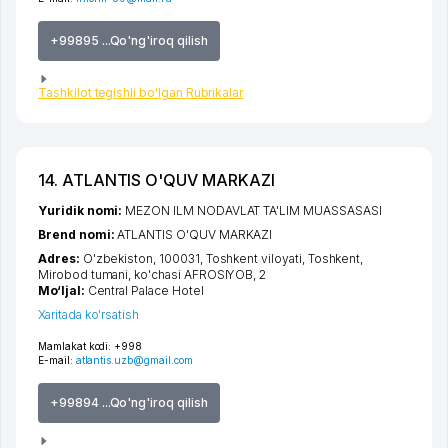
+99895 ...Qo'ng'iroq qilish
Tashkilot tegishli bo'lgan Rubrikalar
14. ATLANTIS O'QUV MARKAZI
Yuridik nomi:
MEZON ILM NODAVLAT TA'LIM MUASSASASI
Brend nomi:
ATLANTIS O'QUV MARKAZI
Adres:
O'zbekiston, 100031,
Toshkent viloyati
,
Toshkent
,
Mirobod tumani
,
ko'chasi AFROSIYOB
, 2
Mo‘ljal:
Central Palace Hotel
Xaritada ko'rsatish
Mamlakat kodi:
+998
E-mail:
atlantis.uzb@gmail.com
+99894 ...Qo'ng'iroq qilish