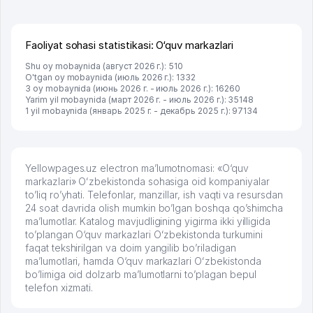
брали, но вяло. Удалось раскрутиться, дальше
развиваюсь потихоньку😊
Hamida 03.08.2026 12:45:39
Faoliyat sohasi statistikasi: O‘quv markazlari
Shu oy mobaynida (август 2026 г.): 510
O'tgan oy mobaynida (июль 2026 г.): 1332
3 oy mobaynida (июнь 2026 г. - июль 2026 г.): 16260
Yarim yil mobaynida (март 2026 г. - июль 2026 г.): 35148
1 yil mobaynida (январь 2025 г. - декабрь 2025 г.): 97134
Yellowpages.uz electron ma’lumotnomasi: «O‘quv
markazlari» Oʻzbekistonda sohasiga oid kompaniyalar
to’liq ro’yhati. Telefonlar, manzillar, ish vaqti va resursdan
24 soat davrida olish mumkin bo’lgan boshqa qo’shimcha
ma’lumotlar. Katalog mavjudligining yigirma ikki yilligida
to’plangan O‘quv markazlari Oʻzbekistonda turkumini
faqat tekshirilgan va doim yangilib bo’riladigan
ma’lumotlari, hamda O‘quv markazlari Oʻzbekistonda
bo’limiga oid dolzarb ma’lumotlarni to’plagan bepul
telefon xizmati.