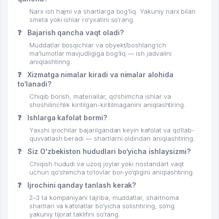
Narx ish hajmi va shartlarga bog‘liq. Yakuniy narx bilan
smeta yoki ishlar ro‘yxatini so‘rang.
❓
Bajarish qancha vaqt oladi?
Muddatlar bosqichlar va obyekt/boshlang‘ich
ma’lumotlar mavjudligiga bog‘liq — ish jadvalini
aniqlashtiring.
❓
Xizmatga nimalar kiradi va nimalar alohida
to‘lanadi?
Chiqib borish, materiallar, qo‘shimcha ishlar va
shoshilinchlik kiritilgan-kiritilmaganini aniqlashtiring.
❓
Ishlarga kafolat bormi?
Yaxshi ijrochilar bajarilgandan keyin kafolat va qo‘llab-
quvvatlash beradi — shartlarni oldindan aniqlashtiring.
❓
Siz O'zbekiston hududlari bo‘yicha ishlaysizmi?
Chiqish hududi va uzoq joylar yoki nostandart vaqt
uchun qo‘shimcha to‘lovlar bor-yo‘qligini aniqlashtiring.
❓
Ijrochini qanday tanlash kerak?
2–3 ta kompaniyani tajriba, muddatlar, shartnoma
shartlari va kafolatlar bo‘yicha solishtiring, so‘ng
yakuniy tijorat taklifini so‘rang.