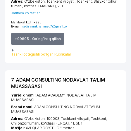
Adres:
O'zbekiston,
Toshkent viloyati
,
Toshkent
,
Shayxontohur
tumani
,
ko'chasi DJARARIQ
, 2 B
Xaritada ko'rsatish
Mamlakat kodi:
+998
E-mail:
sadievmukhammad7@gmail.com
+99895 ...Qo'ng'iroq qilish
Tashkilot tegishli bo'lgan Rubrikalar
7. ADAM CONSULTING NODAVLAT TA'LIM
MUASSASASI
Yuridik nomi:
ADAM ACADEMY NODAVLAT TA'LIM
MUASSASASI
Brend nomi:
ADAM CONSULTING NODAVLAT TA'LIM
MUASSASASI
Adres:
O'zbekiston, 100003,
Toshkent viloyati
,
Toshkent
,
Chilonzor tumani
,
ko'chasi FURQAT
, 11, of. 1
Mo‘ljal:
XALQLAR DO'STLIGI" metrosi