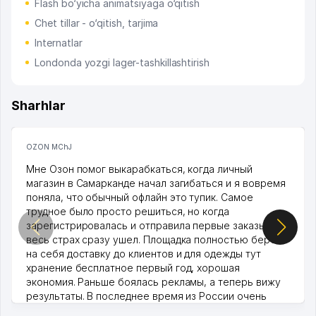
Flash bo‘yicha animatsiyaga o‘qitish
Chet tillar - o‘qitish, tarjima
Internatlar
Londonda yozgi lager-tashkillashtirish
Sharhlar
OZON MChJ
Мне Озон помог выкарабкаться, когда личный
магазин в Самарканде начал загибаться и я вовремя
поняла, что обычный офлайн это тупик. Самое
трудное было просто решиться, но когда
зарегистрировалась и отправила первые заказы,
весь страх сразу ушел. Площадка полностью берет
на себя доставку до клиентов и для одежды тут
хранение бесплатное первый год, хорошая
экономия. Раньше боялась рекламы, а теперь вижу
результаты. В последнее время из России очень
много заказывают, а вначале только по Узбекистану