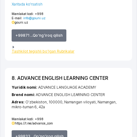
Xaritada ko'rsatish
Mamlakat kodi:
+998
E-mail:
info@gouni.uz
gouni.uz
+99871 ...Qo'ng'iroq qilish
Tashkilot tegishli bo'lgan Rubrikalar
8. ADVANCE ENGLISH LEARNING CENTER
Yuridik nomi:
ADVANCE LANGUAGE ACADEMY
Brend nomi:
ADVANCE ENGLISH LEARNING CENTER
Adres:
O'zbekiston, 100000,
Namangan viloyati
,
Namangan
,
mikro-tuman 6
, 42а
Mamlakat kodi:
+998
https://t.me/advance_com
+99833 ...Qo'ng'iroq qilish