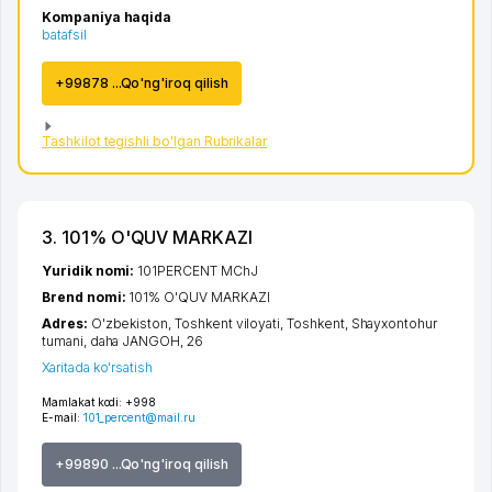
Kompaniya haqida
batafsil
+99878 ...Qo'ng'iroq qilish
Tashkilot tegishli bo'lgan Rubrikalar
3. 101% O'QUV MARKAZI
Yuridik nomi:
101PERCENT MChJ
Brend nomi:
101% O'QUV MARKAZI
Adres:
O'zbekiston,
Toshkent viloyati
,
Toshkent
,
Shayxontohur
tumani
,
daha JANGOH
, 26
Xaritada ko'rsatish
Mamlakat kodi:
+998
E-mail:
101_percent@mail.ru
+99890 ...Qo'ng'iroq qilish