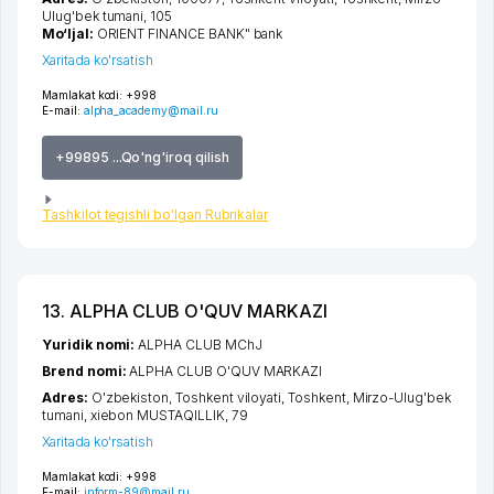
Ulug'bek tumani
, 105
Mo‘ljal:
ORIENT FINANCE BANK" bank
Xaritada ko'rsatish
Mamlakat kodi:
+998
E-mail:
alpha_academy@mail.ru
+99895 ...Qo'ng'iroq qilish
Tashkilot tegishli bo'lgan Rubrikalar
13. ALPHA CLUB O'QUV MARKAZI
Yuridik nomi:
ALPHA CLUB MChJ
Brend nomi:
ALPHA CLUB O'QUV MARKAZI
Adres:
O'zbekiston,
Toshkent viloyati
,
Toshkent
,
Mirzo-Ulug'bek
tumani
,
xiеbon MUSTAQILLIK
, 79
Xaritada ko'rsatish
Mamlakat kodi:
+998
E-mail:
inform-89@mail.ru