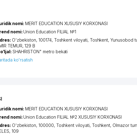
uridik nomi:
MERIT EDUCATION XUSUSIY KORXONASI
rend nomi:
Union Education FILIAL №1
dres:
O'zbekiston, 100174,
Toshkent viloyati
,
Toshkent
,
Yunusobod t
MIR TEMUR
, 129 B
o‘ljal:
SHAHRISTON" metro bekati
aritada ko'rsatish
I
uridik nomi:
MERIT EDUCATION XUSUSIY KORXONASI
rend nomi:
Union Education FILIAL №2 XUSUSIY KORXONASI
dres:
O'zbekiston, 100000,
Toshkent viloyati
,
Toshkent
,
Olmazor tum
ELES
, 109