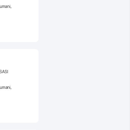
tumani
,
SASI
umani
,