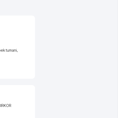
bek tumani
,
BIRKOR