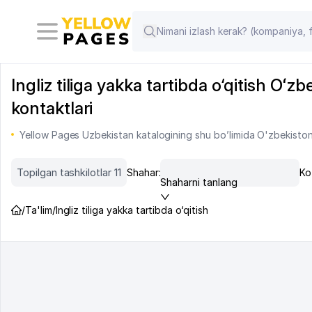
Ingliz tiliga yakka tartibda o‘qitish Oʻz
kontaktlari
Yellow Pages Uzbekistan katalogining shu bo’limida O'zbekiston m
Topilgan tashkilotlar 11
Shahar:
Ko
Shaharni tanlang
/
Ta'lim
/
Ingliz tiliga yakka tartibda o‘qitish