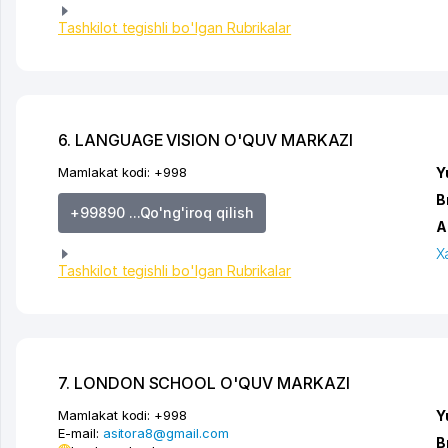
Tashkilot tegishli bo'lgan Rubrikalar
6. LANGUAGE VISION O'QUV MARKAZI
Mamlakat kodi:
+998
Y
B
+99890 ...Qo'ng'iroq qilish
A
X
Tashkilot tegishli bo'lgan Rubrikalar
7. LONDON SCHOOL O'QUV MARKAZI
Mamlakat kodi:
+998
Y
E-mail:
asitora8@gmail.com
B