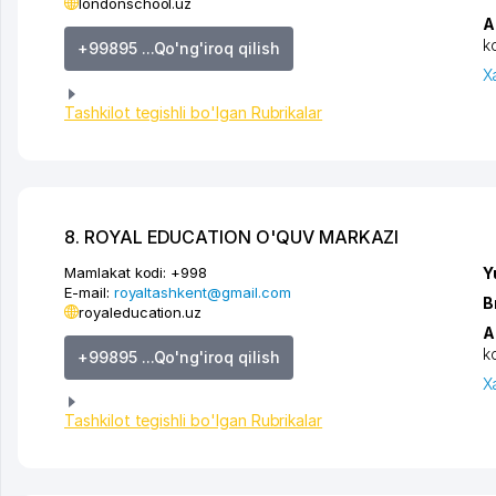
londonschool.uz
A
k
+99895 ...Qo'ng'iroq qilish
X
Tashkilot tegishli bo'lgan Rubrikalar
8. ROYAL EDUCATION O'QUV MARKAZI
Mamlakat kodi:
+998
Y
E-mail:
royaltashkent@gmail.com
B
royaleducation.uz
A
k
+99895 ...Qo'ng'iroq qilish
X
Tashkilot tegishli bo'lgan Rubrikalar