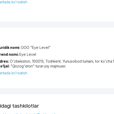
aritada ko'rsatish
uridik nomi:
ООО "Eye Level"
rend nomi:
Eye Level
dres:
O'zbekiston, 100013,
Toshkent
,
Yunusobod tumani
,
tor ko'cha
o‘ljal:
"Qozog'iston" turar-joy majmuasi
aritada ko'rsatish
idagi tashkilotlar