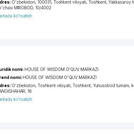
dres:
O'zbekiston, 100031,
Toshkent viloyati
,
Toshkent
,
Yakkasaroy 
o'chasi MIROBOD
, 10/4002
aritada ko'rsatish
uridik nomi:
HOUSE OF WISDOM O'QUV MARKAZI
rend nomi:
HOUSE OF WISDOM O'QUV MARKAZI
dres:
O'zbekiston,
Toshkent viloyati
,
Toshkent
,
Yunusobod tumani
,
k
ANGISHAHAR
, 16
aritada ko'rsatish