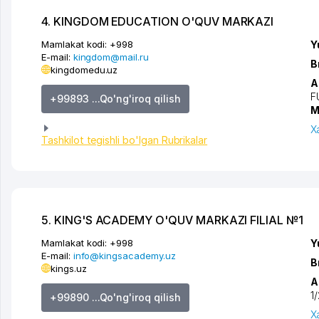
4. KINGDOM EDUCATION O'QUV MARKAZI
Mamlakat kodi:
+998
Y
E-mail:
kingdom@mail.ru
B
kingdomedu.uz
A
F
+99893 ...Qo'ng'iroq qilish
M
X
Tashkilot tegishli bo'lgan Rubrikalar
5. KING'S ACADEMY O'QUV MARKAZI FILIAL №1
Mamlakat kodi:
+998
Y
E-mail:
info@kingsacademy.uz
B
kings.uz
A
1/
+99890 ...Qo'ng'iroq qilish
X