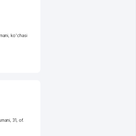
umani
,
ko'chasi
umani
, 31, of.