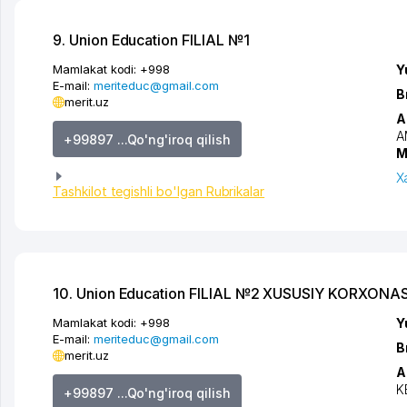
9. Union Education FILIAL №1
Mamlakat kodi:
+998
Y
E-mail:
meriteduc@gmail.com
B
merit.uz
A
A
+99897 ...Qo'ng'iroq qilish
M
X
Tashkilot tegishli bo'lgan Rubrikalar
10. Union Education FILIAL №2 XUSUSIY KORXONAS
Mamlakat kodi:
+998
Y
E-mail:
meriteduc@gmail.com
B
merit.uz
A
K
+99897 ...Qo'ng'iroq qilish