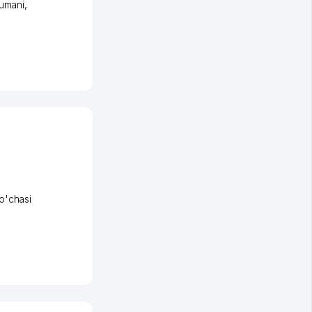
tumani
,
o'chasi