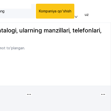
ang
Kompaniya qo'shish
uz
alogi, ularning manzillari, telefonlari,
umot to’plangan.