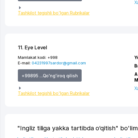
X
Tashkilot tegishli bo'lgan Rubrikalar
11. Eye Level
Mamlakat kodi:
+998
Y
E-mail:
04231997sardor@gmail.com
B
A
+99895 ...Qo'ng'iroq qilish
M
X
Tashkilot tegishli bo'lgan Rubrikalar
"Ingliz tiliga yakka tartibda o‘qitish" bo'lim