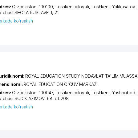
dres:
O'zbekiston, 100100,
Toshkent viloyati
,
Toshkent
,
Yakkasaroy 
o'chasi SHOTA RUSTAVELI
, 21
aritada ko'rsatish
uridik nomi:
ROYAL EDUCATION STUDY NODAVLAT TA'LIM MUASSA
rend nomi:
ROYAL EDUCATION O'QUV MARKAZI
dres:
O'zbekiston, 100047,
Toshkent viloyati
,
Toshkent
,
Yashnobod t
o'chasi SODIK AZIMOV
, 68, of. 208
aritada ko'rsatish