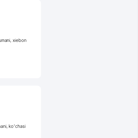
umani
,
xiеbon
ani
,
ko'chasi