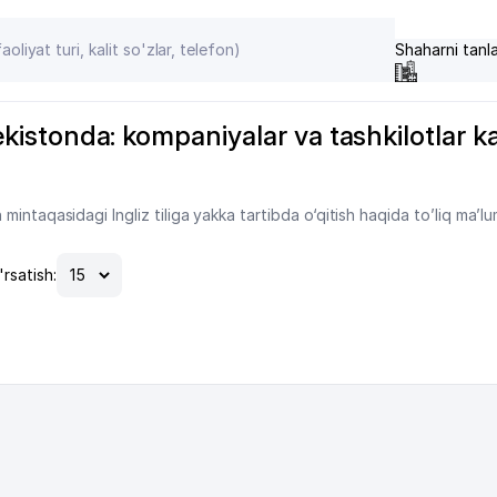
Shaharni tanl
bekistonda: kompaniyalar va tashkilotlar kat
intaqasidagi Ingliz tiliga yakka tartibda o‘qitish haqida to’liq ma’l
'rsatish: