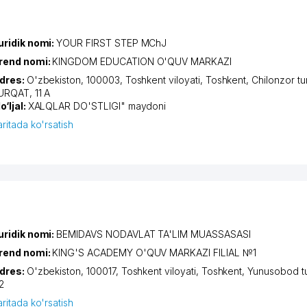
uridik nomi:
YOUR FIRST STEP MChJ
rend nomi:
KINGDOM EDUCATION O'QUV MARKAZI
dres:
O'zbekiston, 100003,
Toshkent viloyati
,
Toshkent
,
Chilonzor t
URQAT
, 11 А
o‘ljal:
XALQLAR DO'STLIGI" maydoni
aritada ko'rsatish
uridik nomi:
BEMIDAVS NODAVLAT TA'LIM MUASSASASI
rend nomi:
KING'S ACADEMY O'QUV MARKAZI FILIAL №1
dres:
O'zbekiston, 100017,
Toshkent viloyati
,
Toshkent
,
Yunusobod t
2
aritada ko'rsatish