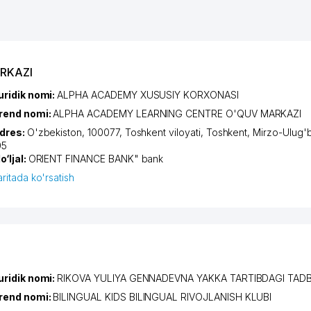
RKAZI
uridik nomi:
ALPHA ACADEMY XUSUSIY KORXONASI
rend nomi:
ALPHA ACADEMY LEARNING CENTRE O'QUV MARKAZI
dres:
O'zbekiston, 100077,
Toshkent viloyati
,
Toshkent
,
Mirzo-Ulug'
05
o‘ljal:
ORIENT FINANCE BANK" bank
aritada ko'rsatish
uridik nomi:
RIKOVA YULIYA GENNADEVNA YAKKA TARTIBDAGI TAD
rend nomi:
BILINGUAL KIDS BILINGUAL RIVOJLANISH KLUBI