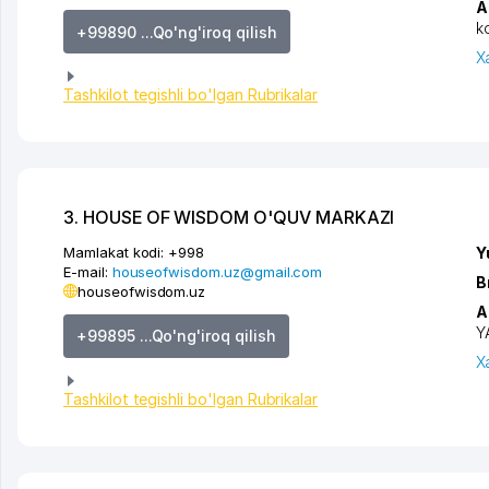
A
k
+99890 ...Qo'ng'iroq qilish
X
Tashkilot tegishli bo'lgan Rubrikalar
3. HOUSE OF WISDOM O'QUV MARKAZI
Mamlakat kodi:
+998
Y
E-mail:
houseofwisdom.uz@gmail.com
B
houseofwisdom.uz
A
Y
+99895 ...Qo'ng'iroq qilish
X
Tashkilot tegishli bo'lgan Rubrikalar