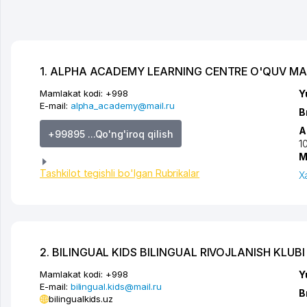
1. ALPHA ACADEMY LEARNING CENTRE O'QUV MA
Mamlakat kodi:
+998
Y
E-mail:
alpha_academy@mail.ru
B
A
+99895 ...Qo'ng'iroq qilish
1
M
Tashkilot tegishli bo'lgan Rubrikalar
X
2. BILINGUAL KIDS BILINGUAL RIVOJLANISH KLUBI
Mamlakat kodi:
+998
Y
E-mail:
bilingual.kids@mail.ru
B
bilingualkids.uz