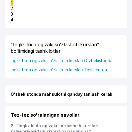
1
2
3
4
"Ingliz tilida og‘zaki so‘zlashish kurslari"
bo'limidagi tashkilotlar
Ingliz tilida og‘zaki so‘zlashish kurslari O'zbekistonda
Ingliz tilida og‘zaki so‘zlashish kurslari Toshkentda
Oʻzbekistonda mahsulotni qanday tanlash kerak
Tez-tez so'raladigan savollar
❓
“Ingliz tilida og‘zaki so‘zlashish kurslari”
kategoriyasidagi xizmat narxi qancha?