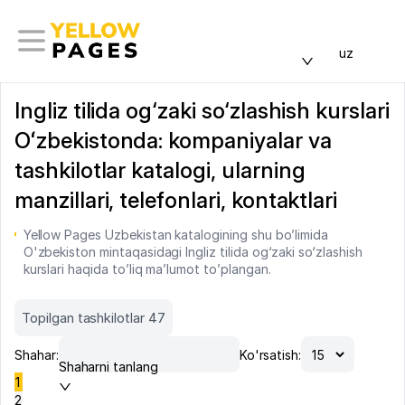
uz
Ingliz tilida og‘zaki so‘zlashish kurslari
Oʻzbekistonda: kompaniyalar va
tashkilotlar katalogi, ularning
manzillari, telefonlari, kontaktlari
Yellow Pages Uzbekistan katalogining shu bo’limida
O'zbekiston mintaqasidagi Ingliz tilida og‘zaki so‘zlashish
kurslari haqida to’liq ma’lumot to’plangan.
Topilgan tashkilotlar 47
Shahar:
Ko'rsatish:
Shaharni tanlang
1
2