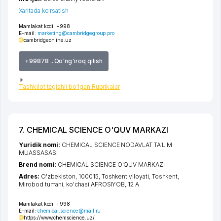
Xaritada ko'rsatish
Mamlakat kodi:
+998
E-mail:
marketing@cambridgegroup.pro
cambridgeonline.uz
+99878 ...Qo'ng'iroq qilish
Tashkilot tegishli bo'lgan Rubrikalar
7. CHEMICAL SCIENCE O'QUV MARKAZI
Yuridik nomi:
CHEMICAL SCIENCE NODAVLAT TA'LIM
MUASSASASI
Brend nomi:
CHEMICAL SCIENCE O'QUV MARKAZI
Adres:
O'zbekiston, 100015,
Toshkent viloyati
,
Toshkent
,
Mirobod tumani
,
ko'chasi AFROSIYOB
, 12 A
Mamlakat kodi:
+998
E-mail:
chemical.science@mail.ru
https://www.chemscience.uz/