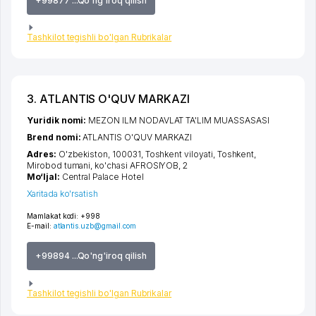
+99877 ...Qo'ng'iroq qilish
Tashkilot tegishli bo'lgan Rubrikalar
3. ATLANTIS O'QUV MARKAZI
Yuridik nomi:
MEZON ILM NODAVLAT TA'LIM MUASSASASI
Brend nomi:
ATLANTIS O'QUV MARKAZI
Adres:
O'zbekiston, 100031,
Toshkent viloyati
,
Toshkent
,
Mirobod tumani
,
ko'chasi AFROSIYOB
, 2
Mo‘ljal:
Central Palace Hotel
Xaritada ko'rsatish
Mamlakat kodi:
+998
E-mail:
atlantis.uzb@gmail.com
+99894 ...Qo'ng'iroq qilish
Tashkilot tegishli bo'lgan Rubrikalar