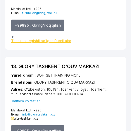
Mamlakat kodi:
+998
E-mail:
future-english@mail.ru
+99895 ...Qo'ng'iroq qilish
Tashkilot tegishli bo'lgan Rubrikalar
13. GLORY TASHKENT O'QUV MARKAZI
Yuridik nomi:
SOFTSET TRAINING MChJ
Brend nomi:
GLORY TASHKENT O'QUV MARKAZI
Adres:
O'zbekiston, 100194,
Toshkent viloyati
,
Toshkent
,
Yunusobod tumani
,
daha YUNUS-OBOD-14
Xaritada ko'rsatish
Mamlakat kodi:
+998
E-mail:
info@glorytashkent.uz
glorytashkent.uz
+99895 ...Qo'ng'iroq qilish