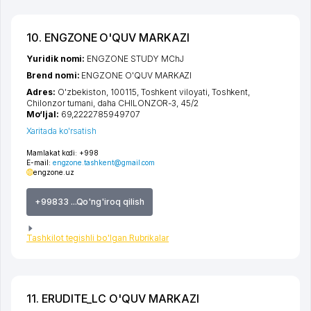
10. ENGZONE O'QUV MARKAZI
Yuridik nomi:
ENGZONE STUDY MChJ
Brend nomi:
ENGZONE O'QUV MARKAZI
Adres:
O'zbekiston, 100115,
Toshkent viloyati
,
Toshkent
,
Chilonzor tumani
,
daha CHILONZOR-3
, 45/2
Mo‘ljal:
69,2222785949707
Xaritada ko'rsatish
Mamlakat kodi:
+998
E-mail:
engzone.tashkent@gmail.com
engzone.uz
+99833 ...Qo'ng'iroq qilish
Tashkilot tegishli bo'lgan Rubrikalar
11. ERUDITE_LC O'QUV MARKAZI