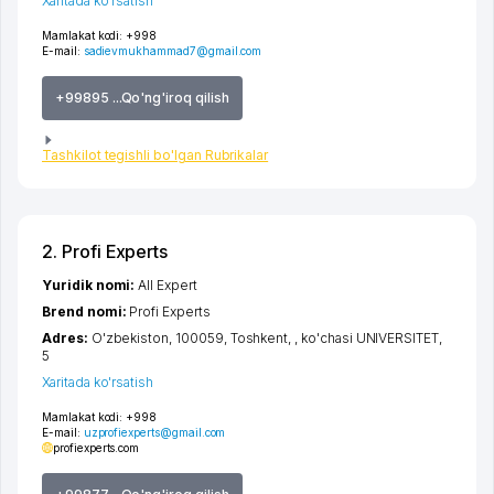
Xaritada ko'rsatish
Mamlakat kodi:
+998
E-mail:
sadievmukhammad7@gmail.com
+99895 ...Qo'ng'iroq qilish
Tashkilot tegishli bo'lgan Rubrikalar
2. Profi Experts
Yuridik nomi:
All Expert
Brend nomi:
Profi Experts
Adres:
O'zbekiston, 100059,
Toshkent
,
,
ko'chasi UNIVERSITET
,
5
Xaritada ko'rsatish
Mamlakat kodi:
+998
E-mail:
uzprofiexperts@gmail.com
profiexperts.com