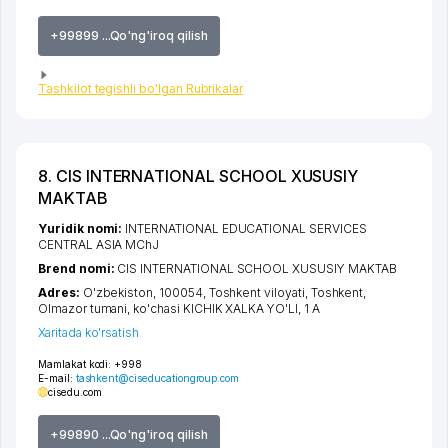
+99899 ...Qo'ng'iroq qilish
Tashkilot tegishli bo'lgan Rubrikalar
8. CIS INTERNATIONAL SCHOOL XUSUSIY
MAKTAB
Yuridik nomi:
INTERNATIONAL EDUCATIONAL SERVICES
CENTRAL ASIA MChJ
Brend nomi:
CIS INTERNATIONAL SCHOOL XUSUSIY MAKTAB
Adres:
O'zbekiston, 100054,
Toshkent viloyati
,
Toshkent
,
Olmazor tumani
,
ko'chasi KICHIK XALKA YO'LI
, 1 A
Xaritada ko'rsatish
Mamlakat kodi:
+998
E-mail:
tashkent@ciseducationgroup.com
cisedu.com
+99890 ...Qo'ng'iroq qilish