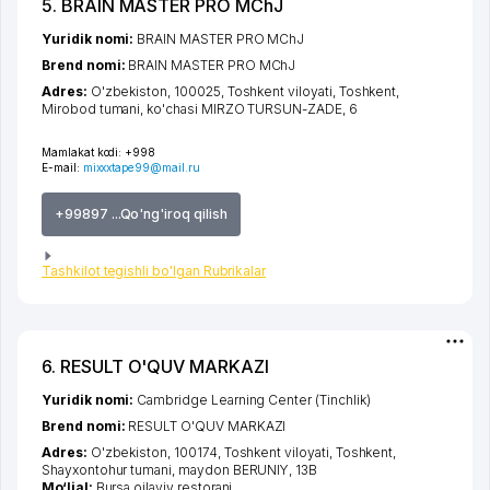
5. BRAIN MASTER PRO MChJ
Yuridik nomi:
BRAIN MASTER PRO MChJ
Brend nomi:
BRAIN MASTER PRO MChJ
Adres:
O'zbekiston, 100025,
Toshkent viloyati
,
Toshkent
,
Mirobod tumani
,
ko'chasi MIRZO TURSUN-ZADE
, 6
Mamlakat kodi:
+998
E-mail:
mixxxtape99@mail.ru
+99897 ...Qo'ng'iroq qilish
Tashkilot tegishli bo'lgan Rubrikalar
6. RESULT O'QUV MARKAZI
Yuridik nomi:
Cambridge Learning Center (Tinchlik)
Brend nomi:
RESULT O'QUV MARKAZI
Adres:
O'zbekiston, 100174,
Toshkent viloyati
,
Toshkent
,
Shayxontohur tumani
,
maydon BERUNIY
, 13В
Mo‘ljal:
Bursa oilaviy restorani