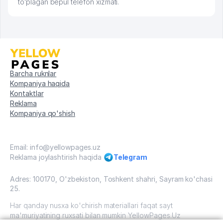
to’plagan bepul telefon xizmati.
Barcha ruknlar
Kompaniya haqida
Kontaktlar
Reklama
Kompaniya qo'shish
Email: info@yellowpages.uz
Reklama joylashtirish haqida
Telegram
Adres: 100170, O'zbekiston, Toshkent shahri, Sayram ko'chasi
25.
Har qanday nusxa ko'chirish materiallari faqat sayt
ma'muriyatining ruxsati bilan mumkin YellowPages.Uz