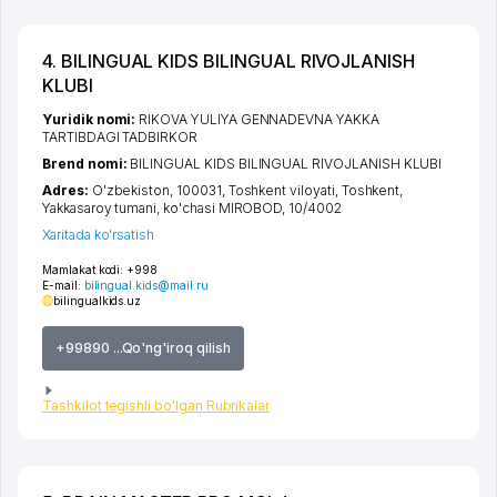
4. BILINGUAL KIDS BILINGUAL RIVOJLANISH
KLUBI
Yuridik nomi:
RIKOVA YULIYA GENNADEVNA YAKKA
TARTIBDAGI TADBIRKOR
Brend nomi:
BILINGUAL KIDS BILINGUAL RIVOJLANISH KLUBI
Adres:
O'zbekiston, 100031,
Toshkent viloyati
,
Toshkent
,
Yakkasaroy tumani
,
ko'chasi MIROBOD
, 10/4002
Xaritada ko'rsatish
Mamlakat kodi:
+998
E-mail:
bilingual.kids@mail.ru
bilingualkids.uz
+99890 ...Qo'ng'iroq qilish
Tashkilot tegishli bo'lgan Rubrikalar