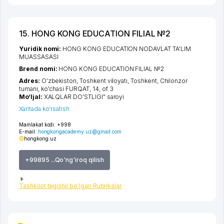
15. HONG KONG EDUCATION FILIAL №2
Yuridik nomi:
HONG KONG EDUCATION NODAVLAT TA'LIM
MUASSASASI
Brend nomi:
HONG KONG EDUCATION FILIAL №2
Adres:
O'zbekiston,
Toshkent viloyati
,
Toshkent
,
Chilonzor
tumani
,
ko'chasi FURQAT
, 14, of. 3
Mo‘ljal:
XALQLAR DO'STLIGI" saroyi
Xaritada ko'rsatish
Mamlakat kodi:
+998
E-mail:
hongkongacademy.uz@gmail.com
hongkong.uz
+99895 ...Qo'ng'iroq qilish
Tashkilot tegishli bo'lgan Rubrikalar