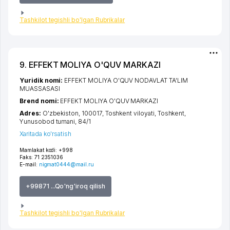
Tashkilot tegishli bo'lgan Rubrikalar
9. EFFEKT MOLIYA O'QUV MARKAZI
Yuridik nomi:
EFFEKT MOLIYA O'QUV NODAVLAT TA'LIM
MUASSASASI
Brend nomi:
EFFEKT MOLIYA O'QUV MARKAZI
Adres:
O'zbekiston, 100017,
Toshkent viloyati
,
Toshkent
,
Yunusobod tumani
, 84/1
Xaritada ko'rsatish
Mamlakat kodi:
+998
Faks:
71 2351036
E-mail:
nigmat0444@mail.ru
+99871 ...Qo'ng'iroq qilish
Tashkilot tegishli bo'lgan Rubrikalar