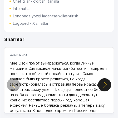
Chet tillar - o‘qitish, tarjima
Internatlar
Londonda yozgi lager-tashkillashtirish
Logoped - Xizmatlar
Sharhlar
OZON MChJ
Мне Озон помог выкарабкаться, когда личный
магазин в Самарканде начал загибаться и я вовремя
поняла, что обычный офлайн это тупик. Самое
трудное было просто решиться, но когда
зарегистрировалась и отправила первые заказы,
весь страх сразу ушел. Площадка полностью берет
на себя доставку до клиентов и для одежды тут
хранение бесплатное первый год, хорошая
экономия. Раньше боялась рекламы, а теперь вижу
результаты. В последнее время из России очень
много заказывают, а вначале только по Узбекистану