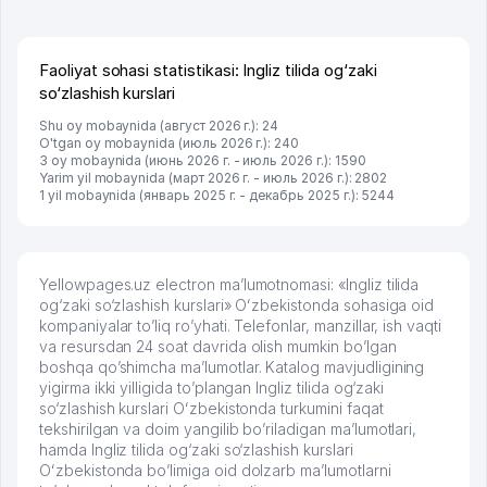
брали, но вяло. Удалось раскрутиться, дальше
развиваюсь потихоньку😊
Hamida 03.08.2026 12:45:39
Faoliyat sohasi statistikasi: Ingliz tilida og‘zaki
so‘zlashish kurslari
Shu oy mobaynida (август 2026 г.): 24
O'tgan oy mobaynida (июль 2026 г.): 240
3 oy mobaynida (июнь 2026 г. - июль 2026 г.): 1590
Yarim yil mobaynida (март 2026 г. - июль 2026 г.): 2802
1 yil mobaynida (январь 2025 г. - декабрь 2025 г.): 5244
Yellowpages.uz electron ma’lumotnomasi: «Ingliz tilida
og‘zaki so‘zlashish kurslari» Oʻzbekistonda sohasiga oid
kompaniyalar to’liq ro’yhati. Telefonlar, manzillar, ish vaqti
va resursdan 24 soat davrida olish mumkin bo’lgan
boshqa qo’shimcha ma’lumotlar. Katalog mavjudligining
yigirma ikki yilligida to’plangan Ingliz tilida og‘zaki
so‘zlashish kurslari Oʻzbekistonda turkumini faqat
tekshirilgan va doim yangilib bo’riladigan ma’lumotlari,
hamda Ingliz tilida og‘zaki so‘zlashish kurslari
Oʻzbekistonda bo’limiga oid dolzarb ma’lumotlarni