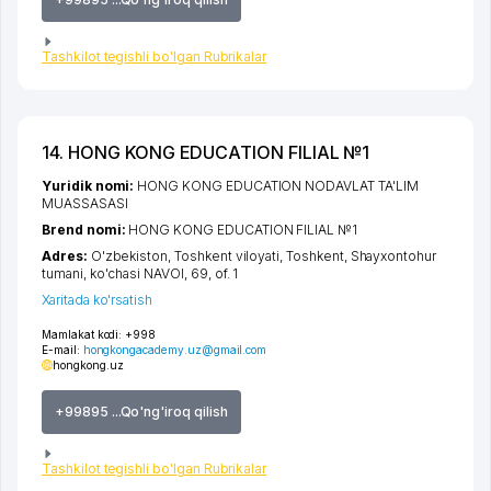
Tashkilot tegishli bo'lgan Rubrikalar
14. HONG KONG EDUCATION FILIAL №1
Yuridik nomi:
HONG KONG EDUCATION NODAVLAT TA'LIM
MUASSASASI
Brend nomi:
HONG KONG EDUCATION FILIAL №1
Adres:
O'zbekiston,
Toshkent viloyati
,
Toshkent
,
Shayxontohur
tumani
,
ko'chasi NAVOI
, 69, of. 1
Xaritada ko'rsatish
Mamlakat kodi:
+998
E-mail:
hongkongacademy.uz@gmail.com
hongkong.uz
+99895 ...Qo'ng'iroq qilish
Tashkilot tegishli bo'lgan Rubrikalar