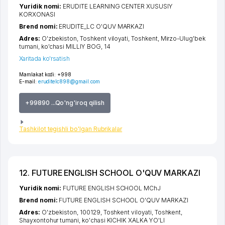
Yuridik nomi:
ERUDITE LEARNING CENTER XUSUSIY
KORXONASI
Brend nomi:
ERUDITE_LC O'QUV MARKAZI
Adres:
O'zbekiston,
Toshkent viloyati
,
Toshkent
,
Mirzo-Ulug'bek
tumani
,
ko'chasi MILLIY BOG
, 14
Xaritada ko'rsatish
Mamlakat kodi:
+998
E-mail:
eruditelc898@gmail.com
+99890 ...Qo'ng'iroq qilish
Tashkilot tegishli bo'lgan Rubrikalar
12. FUTURE ENGLISH SCHOOL O'QUV MARKAZI
Yuridik nomi:
FUTURE ENGLISH SCHOOL MChJ
Brend nomi:
FUTURE ENGLISH SCHOOL O'QUV MARKAZI
Adres:
O'zbekiston, 100129,
Toshkent viloyati
,
Toshkent
,
Shayxontohur tumani
,
ko'chasi KICHIK XALKA YO'LI