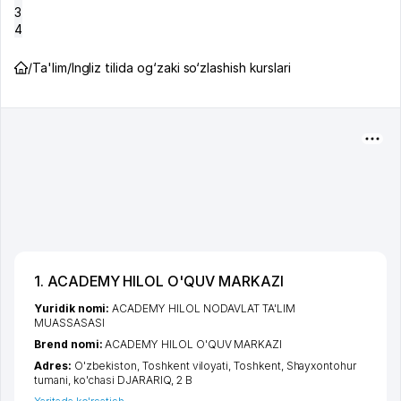
3
4
/
Ta'lim
/
Ingliz tilida og‘zaki so‘zlashish kurslari
1. ACADEMY HILOL O'QUV MARKAZI
Yuridik nomi:
ACADEMY HILOL NODAVLAT TA'LIM
MUASSASASI
Brend nomi:
ACADEMY HILOL O'QUV MARKAZI
Adres:
O'zbekiston,
Toshkent viloyati
,
Toshkent
,
Shayxontohur
tumani
,
ko'chasi DJARARIQ
, 2 B