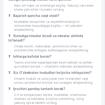
Narx ish hajmi va shartlarga bog‘liq. Yakuniy narx bilan
smeta yoki ishlar ro‘yxatini so‘rang.
❓
Bajarish qancha vaqt oladi?
Muddatlar bosqichlar va obyekt/boshlang‘ich
ma’lumotlar mavjudligiga bog‘liq — ish jadvalini
aniqlashtiring.
❓
Xizmatga nimalar kiradi va nimalar alohida
to‘lanadi?
Chiqib borish, materiallar, qo‘shimcha ishlar va
shoshilinchlik kiritilgan-kiritilmaganini aniqlashtiring.
❓
Ishlarga kafolat bormi?
Yaxshi ijrochilar bajarilgandan keyin kafolat va qo‘llab-
quvvatlash beradi — shartlarni oldindan aniqlashtiring.
❓
Siz O'zbekiston hududlari bo‘yicha ishlaysizmi?
Chiqish hududi va uzoq joylar yoki nostandart vaqt
uchun qo‘shimcha to‘lovlar bor-yo‘qligini aniqlashtiring.
❓
Ijrochini qanday tanlash kerak?
2–3 ta kompaniyani tajriba, muddatlar, shartnoma
shartlari va kafolatlar bo‘yicha solishtiring, so‘ng
yakuniy tijorat taklifini so‘rang.