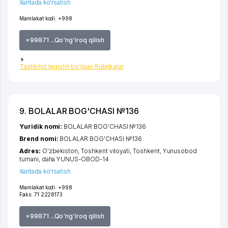
Xaritada ko'rsatish
Mamlakat kodi:
+998
+99871 ...Qo'ng'iroq qilish
Tashkilot tegishli bo'lgan Rubrikalar
9. BOLALAR BOG'CHASI №136
Yuridik nomi:
BOLALAR BOG'CHASI №136
Brend nomi:
BOLALAR BOG'CHASI №136
Adres:
O'zbekiston,
Toshkent viloyati
,
Toshkent
,
Yunusobod
tumani
,
daha YUNUS-OBOD-14
Xaritada ko'rsatish
Mamlakat kodi:
+998
Faks:
71 2228173
+99871 ...Qo'ng'iroq qilish