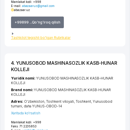
Mamlakat kodi:
+998
E-mail:
abazaaruz@gmail.com
abazaar.uz
+99899 ...Qo'ng'iroq qilish
Tashkilot tegishli bo'lgan Rubrikalar
4. YUNUSOBOD MASHINASOZLIK KASB-HUNAR
KOLLEJI
Yuridik nomi:
YUNUSOBOD MASHINASOZLIK KASB-HUNAR
KOLLEJI
Brend nomi:
YUNUSOBOD MASHINASOZLIK KASB-HUNAR
KOLLEJI
Adres:
O'zbekiston,
Toshkent viloyati
,
Toshkent
,
Yunusobod
tumani
,
daha YUNUS-OBOD-14
Xaritada ko'rsatish
Mamlakat kodi:
+998
Faks:
71 2235853