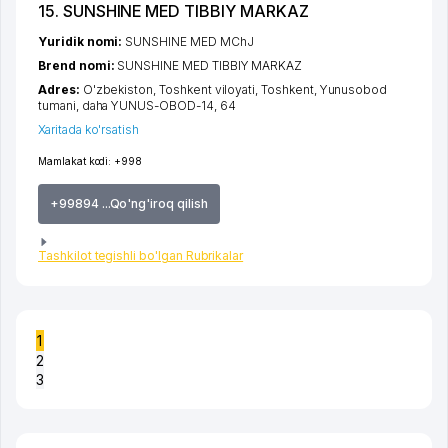
15. SUNSHINE MED TIBBIY MARKAZ
Yuridik nomi:
SUNSHINE MED MChJ
Brend nomi:
SUNSHINE MED TIBBIY MARKAZ
Adres:
O'zbekiston,
Toshkent viloyati
,
Toshkent
,
Yunusobod
tumani
,
daha YUNUS-OBOD-14
, 64
Xaritada ko'rsatish
Mamlakat kodi:
+998
+99894 ...Qo'ng'iroq qilish
Tashkilot tegishli bo'lgan Rubrikalar
1
2
3