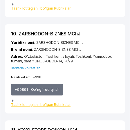
Tashkilot tegishli bo'lgan Rubrikalar
10. ZARSHODON-BIZNES MChJ
Yuridik nomi:
ZARSHODON-BIZNES MChJ
Brend nomi:
ZARSHODON-BIZNES MChJ
Adres:
O'zbekiston,
Toshkent viloyati
,
Toshkent
,
Yunusobod
tumani
,
daha YUNUS-OBOD-14
, 14/29
Xaritada ko'rsatish
Mamlakat kodi:
+998
+99891 ...Qo'ng'iroq qilish
Tashkilot tegishli bo'lgan Rubrikalar