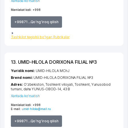
Xaritada ko'rsatish
Mamlakat kodi:
+998
+99871 ...Qo'ng'iroq qilish
Tashkilot tegishli bo'lgan Rubrikalar
13. UMID-HILOLA DORIXONA FILIAL №3
Yuridik nomi:
UMID-HILOLA MChJ
Brend nomi:
UMID-HILOLA DORIXONA FILIAL №3
Adres:
O'zbekiston,
Toshkent viloyati
,
Toshkent
,
Yunusobod
tumani
,
daha YUNUS-OBOD-14
, 43 B
Xaritada ko'rsatish
Mamlakat kodi:
+998
E-mail:
umid-hilola@mail.ru
+99871 ...Qo'ng'iroq qilish