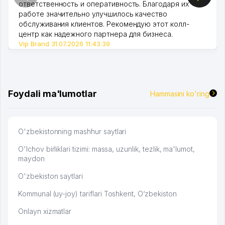
ответственность и оперативность. Благодаря их
работе значительно улучшилось качество
обслуживания клиентов. Рекомендую этот колл-
центр как надежного партнера для бизнеса.
Vip Brand 31.07.2026 11:43:39
Foydali ma'lumotlar
Hammasini ko'ring
O'zbekistonning mashhur saytlari
O'lchov birliklari tizimi: massa, uzunlik, tezlik, ma'lumot,
maydon
O'zbekiston saytlari
Kommunal (uy-joy) tariflari Toshkent, O‘zbekiston
Onlayn xizmatlar