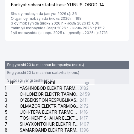
Faoliyat sohasi statistikasi: YUNUS-OBOD-14
Shu oy mobaynida (август 2026 г.): 36
O'tgan oy mobaynida (июль 2026 г.): 168
3 oy mobaynida (июнь 2026 г. - июль 2026 г.): 636
Yarim yil mobaynida (март 2026 г. - июль 2026 г.): 1212
1 yil mobaynida (январь 2025 г. - декабрь 2025 г.): 2718
Eng yaxshi 20 ta mashhur kompaniya (июль)
Eng yaxshi 20 ta mashhur sarlavha (июль)
Saytdagi yangi tashkilotlar
№
Nomi
1
YASHNOBOD ELEKTR TARMOG'I NOSOZLIKLARI XIZMATI
3182
2
CHILONZOR ELEKTR TARMOG'I NOSOZLIK XIZMATI
2459
3
O'ZBEKISTON RESPUBLIKASI BOSH PROKURATURASI ISHONCH TELEFONI
2411
4
OLMAZOR ELEKTR TARMOG'I NOSOZLIKLARI XIZMATI
2172
5
UCH-TEPA ELEKTR TARMOG'I NOSOZLIKLARI XIZMATI
1418
6
TOSHKENT SHAHAR ELEKTR TARMOQLARI KORXONASI AJ
1417
7
SHAYXONTOHUR ELEKTR TARMOG'I NOSOZLIKLARINI TUZATISH XIZMATI
1407
8
SAMARQAND ELEKTR TARMOQLARI AJ
1398