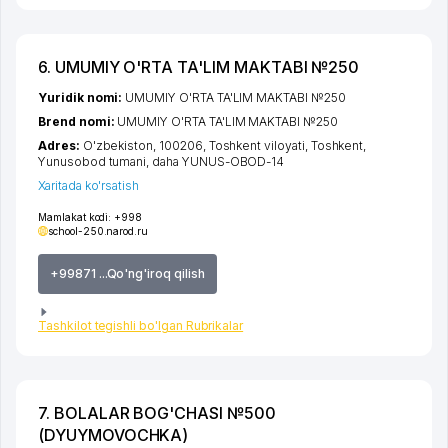
6. UMUMIY O'RTA TA'LIM MAKTABI №250
Yuridik nomi:
UMUMIY O'RTA TA'LIM MAKTABI №250
Brend nomi:
UMUMIY O'RTA TA'LIM MAKTABI №250
Adres:
O'zbekiston, 100206,
Toshkent viloyati
,
Toshkent
,
Yunusobod tumani
,
daha YUNUS-OBOD-14
Xaritada ko'rsatish
Mamlakat kodi:
+998
school-250.narod.ru
+99871 ...Qo'ng'iroq qilish
Tashkilot tegishli bo'lgan Rubrikalar
7. BOLALAR BOG'CHASI №500
(DYUYMOVOCHKA)