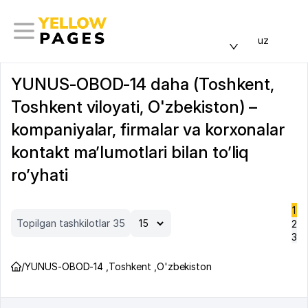
uz
YUNUS-OBOD-14 daha (Toshkent,
Toshkent viloyati, O'zbekiston) –
kompaniyalar, firmalar va korxonalar
kontakt ma’lumotlari bilan to’liq
ro’yhati
1
Topilgan tashkilotlar 35
2
3
/
YUNUS-OBOD-14
,
Toshkent
,
O'zbekiston