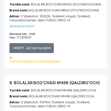
Yuridik nomi:
BOLALAR BOG'CHASI №500 (DYUYMOVOCHKA)
Brend nomi:
BOLALAR BOG'CHASI №500 (DYUYMOVOCHKA)
Adres:
O'zbekiston, 100206,
Toshkent viloyati
,
Toshkent
,
Yunusobod tumani
,
daha YUNUS-OBOD-14
Xaritada ko'rsatish
Mamlakat kodi:
+998
Faks:
71 2229027
+99871 ...Qo'ng'iroq qilish
Tashkilot tegishli bo'lgan Rubrikalar
8. BOLALAR BOG'CHASI №498 (QALDIRG'OCH)
Yuridik nomi:
BOLALAR BOG'CHASI №498 (QALDIRG'OCH)
Brend nomi:
BOLALAR BOG'CHASI №498 (QALDIRG'OCH)
Adres:
O'zbekiston, 100194,
Toshkent viloyati
,
Toshkent
,
Yunusobod tumani
,
daha YUNUS-OBOD-14