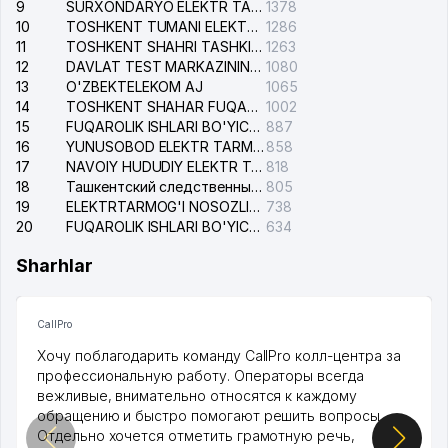
9
SURXONDARYO ELEKTR TARMOQLARI AJ
1378
10
TOSHKENT TUMANI ELEKTR TARMOG'I AVARIYA XIZMATI
1286
11
TOSHKENT SHAHRI TASHKILOT TELEFONLARI HAQIDA MA'LUMOT BYUROSI
1263
12
DAVLAT TEST MARKAZINING ISHONCH TELEFONLARI
1080
13
O'ZBEKTELEKOM AJ
1065
14
TOSHKENT SHAHAR FUQAROLIK ISHLARI BO'YICHA SUDI
1002
15
FUQAROLIK ISHLARI BO'YICHA YAKKASAROY TUMANLARARO SUDI
887
16
YUNUSOBOD ELEKTR TARMOG'I NOSOZLIKLARI XIZMATI
858
17
NAVOIY HUDUDIY ELEKTR TARMOQLARI KORXONASI AJ
818
18
Ташкентский следственный изолятор
805
19
ELEKTRTARMOG'I NOSOZLIKLARINI TO'ZATISH SERGELI XIZMATI
738
20
FUQAROLIK ISHLARI BO'YICHA UCH-TEPA TUMANI SUDI
634
Sharhlar
CallPro
Хочу поблагодарить команду CallPro колл-центра за
профессиональную работу. Операторы всегда
вежливые, внимательно относятся к каждому
обращению и быстро помогают решить вопросы.
Отдельно хочется отметить грамотную речь,