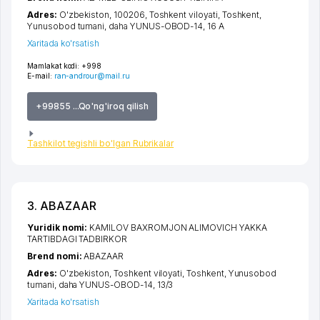
Adres:
O'zbekiston, 100206,
Toshkent viloyati
,
Toshkent
,
Yunusobod tumani
,
daha YUNUS-OBOD-14
, 16 А
Xaritada ko'rsatish
Mamlakat kodi:
+998
E-mail:
ran-androur@mail.ru
+99855 ...Qo'ng'iroq qilish
Tashkilot tegishli bo'lgan Rubrikalar
3. ABAZAAR
Yuridik nomi:
KAMILOV BAXROMJON ALIMOVICH YAKKA
TARTIBDAGI TADBIRKOR
Brend nomi:
ABAZAAR
Adres:
O'zbekiston,
Toshkent viloyati
,
Toshkent
,
Yunusobod
tumani
,
daha YUNUS-OBOD-14
, 13/3
Xaritada ko'rsatish