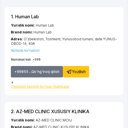
1. Human Lab
Yuridik nomi:
Human Lab
Brend nomi:
Human Lab
Adres:
O'zbekiston,
Toshkent
,
Yunusobod tumani
,
daha YUNUS-
OBOD-14
, 40А
Xaritada ko'rsatish
Mamlakat kodi:
+998
Yozilish
+99855 ...Qo'ng'iroq qilish
Tashkilot tegishli bo'lgan Rubrikalar
2. AZ-MED CLINIC XUSUSIY KLINIKA
Yuridik nomi:
AZ-MED CLINIC MChJ
Brend nomi:
AZ-MED CLINIC XUSUSIY KLINIKA