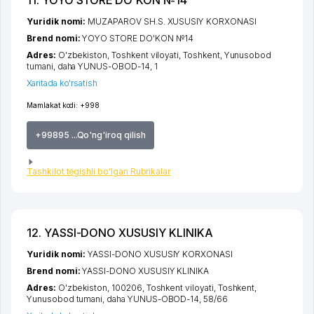
11. YOYO STORE DO'KON №14
Yuridik nomi:
MUZAPAROV SH.S. XUSUSIY KORXONASI
Brend nomi:
YOYO STORE DO'KON №14
Adres:
O'zbekiston,
Toshkent viloyati
,
Toshkent
,
Yunusobod
tumani
,
daha YUNUS-OBOD-14
, 1
Xaritada ko'rsatish
Mamlakat kodi:
+998
+99895 ...Qo'ng'iroq qilish
Tashkilot tegishli bo'lgan Rubrikalar
12. YASSI-DONO XUSUSIY KLINIKA
Yuridik nomi:
YASSI-DONO XUSUSIY KORXONASI
Brend nomi:
YASSI-DONO XUSUSIY KLINIKA
Adres:
O'zbekiston, 100206,
Toshkent viloyati
,
Toshkent
,
Yunusobod tumani
,
daha YUNUS-OBOD-14
, 58/66