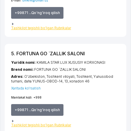
E-mail:
umkhk@umail.uz
+99871 ...Qo'ng'iroq qilish
Tashkilot tegishli bo'lgan Rubrikalar
5. FORTUNA GO `ZALLIK SALONI
Yuridik nomi:
KAMILA STAR LUX XUSUSIY KORXONASI
Brend nomi:
FORTUNA GO `ZALLIK SALONI
Adres:
O'zbekiston,
Toshkent viloyati
,
Toshkent
,
Yunusobod
tumani
,
daha YUNUS-OBOD-14
, 13, xonadon 46
Xaritada ko'rsatish
Mamlakat kodi:
+998
+99871 ...Qo'ng'iroq qilish
Tashkilot tegishli bo'lgan Rubrikalar