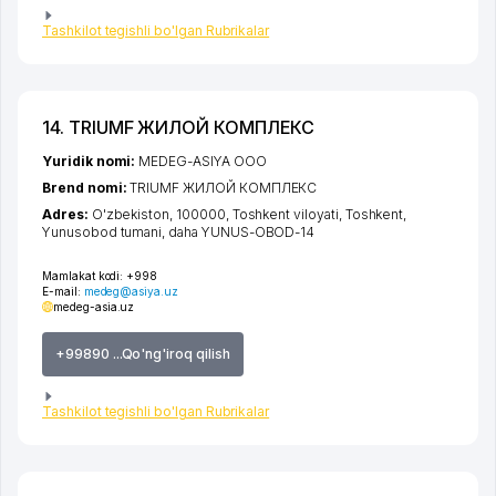
Tashkilot tegishli bo'lgan Rubrikalar
14. TRIUMF ЖИЛОЙ КОМПЛЕКС
Yuridik nomi:
MEDEG-ASIYA ООО
Brend nomi:
TRIUMF ЖИЛОЙ КОМПЛЕКС
Adres:
O'zbekiston, 100000,
Toshkent viloyati
,
Toshkent
,
Yunusobod tumani
,
daha YUNUS-OBOD-14
Mamlakat kodi:
+998
E-mail:
medeg@asiya.uz
medeg-asia.uz
+99890 ...Qo'ng'iroq qilish
Tashkilot tegishli bo'lgan Rubrikalar