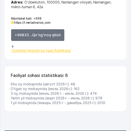
Adres:
O'zbekiston, 100000,
Namangan viloyati
,
Namangan
,
mikro-tuman 6
, 42а
Mamlakat kodi:
+998
https://t.me/advance_com
+99833 ...Qo'ng'iroq qilish
Tashkilot tegishli bo'lgan Rubrikalar
Faoliyat sohasi statistikasi: 6
Shu oy mobaynida (август 2026 г.): 48
O'tgan oy mobaynida (июль 2026 г.): 162
3 oy mobaynida (июнь 2026 г. - июль 2026 г.): 474
Yarim yil mobaynida (март 2026 г. - июль 2026 г.): 978
1 yil mobaynida (январь 2025 г. - декабрь 2025 г.): 2010