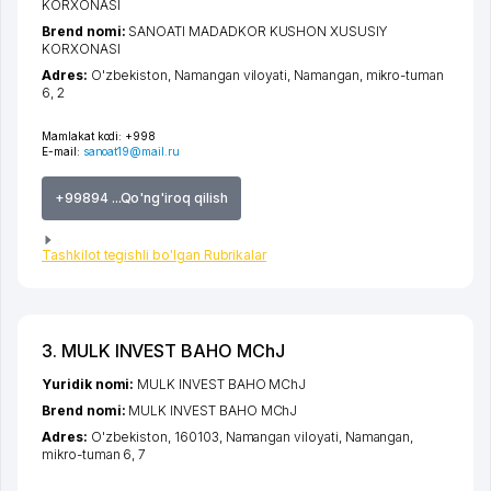
KORXONASI
Brend nomi:
SANOATI MADADKOR KUSHON XUSUSIY
KORXONASI
Adres:
O'zbekiston,
Namangan viloyati
,
Namangan
,
mikro-tuman
6
, 2
Mamlakat kodi:
+998
E-mail:
sanoat19@mail.ru
+99894 ...Qo'ng'iroq qilish
Tashkilot tegishli bo'lgan Rubrikalar
3. MULK INVEST BAHO MChJ
Yuridik nomi:
MULK INVEST BAHO MChJ
Brend nomi:
MULK INVEST BAHO MChJ
Adres:
O'zbekiston, 160103,
Namangan viloyati
,
Namangan
,
mikro-tuman 6
, 7