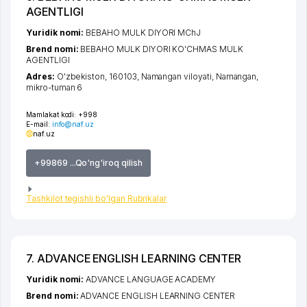
AGENTLIGI
Yuridik nomi:
BEBAHO MULK DIYORI MChJ
Brend nomi:
BEBAHO MULK DIYORI KO'CHMAS MULK
AGENTLIGI
Adres:
O'zbekiston, 160103,
Namangan viloyati
,
Namangan
,
mikro-tuman 6
Mamlakat kodi:
+998
E-mail:
info@naf.uz
naf.uz
+99869 ...Qo'ng'iroq qilish
Tashkilot tegishli bo'lgan Rubrikalar
7. ADVANCE ENGLISH LEARNING CENTER
Yuridik nomi:
ADVANCE LANGUAGE ACADEMY
Brend nomi:
ADVANCE ENGLISH LEARNING CENTER