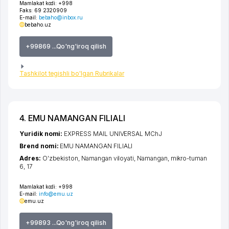
Mamlakat kodi:
+998
Faks:
69 2320909
E-mail:
bebaho@inbox.ru
bebaho.uz
+99869 ...Qo'ng'iroq qilish
Tashkilot tegishli bo'lgan Rubrikalar
4. EMU NAMANGAN FILIALI
Yuridik nomi:
EXPRESS MAIL UNIVERSAL MChJ
Brend nomi:
EMU NAMANGAN FILIALI
Adres:
O'zbekiston,
Namangan viloyati
,
Namangan
,
mikro-tuman
6
, 17
Mamlakat kodi:
+998
E-mail:
info@emu.uz
emu.uz
+99893 ...Qo'ng'iroq qilish