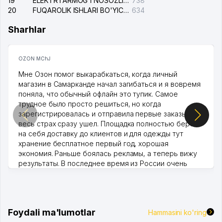
19
ELEKTRTARMOG'I NOSOZLIKLARINI TO'ZATISH SERGELI XIZMATI
738
20
FUQAROLIK ISHLARI BO'YICHA UCH-TEPA TUMANI SUDI
634
Sharhlar
OZON MChJ
Мне Озон помог выкарабкаться, когда личный
магазин в Самарканде начал загибаться и я вовремя
поняла, что обычный офлайн это тупик. Самое
трудное было просто решиться, но когда
зарегистрировалась и отправила первые заказы,
весь страх сразу ушел. Площадка полностью берет
на себя доставку до клиентов и для одежды тут
хранение бесплатное первый год, хорошая
экономия. Раньше боялась рекламы, а теперь вижу
результаты. В последнее время из России очень
много заказывают, а вначале только по Узбекистану
брали, но вяло. Удалось раскрутиться, дальше
развиваюсь потихоньку😊
Hamida 03.08.2026 12:45:39
Foydali ma'lumotlar
Hammasini ko'ring