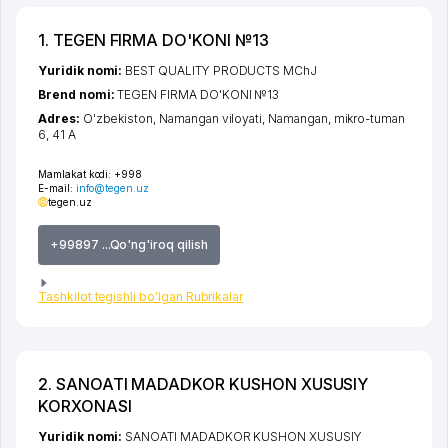
1. TEGEN FIRMA DO'KONI №13
Yuridik nomi:
BEST QUALITY PRODUCTS MChJ
Brend nomi:
TEGEN FIRMA DO'KONI №13
Adres:
O'zbekiston,
Namangan viloyati
,
Namangan
,
mikro-tuman
6
, 41 A
Mamlakat kodi:
+998
E-mail:
info@tegen.uz
tegen.uz
+99897 ...Qo'ng'iroq qilish
Tashkilot tegishli bo'lgan Rubrikalar
2. SANOATI MADADKOR KUSHON XUSUSIY
KORXONASI
Yuridik nomi:
SANOATI MADADKOR KUSHON XUSUSIY