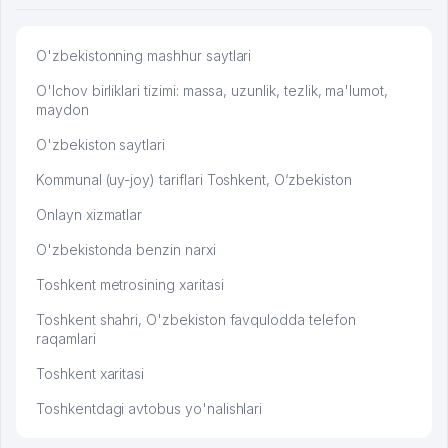
O'zbekistonning mashhur saytlari
O'lchov birliklari tizimi: massa, uzunlik, tezlik, ma'lumot,
maydon
O'zbekiston saytlari
Kommunal (uy-joy) tariflari Toshkent, O‘zbekiston
Onlayn xizmatlar
O'zbekistonda benzin narxi
Toshkent metrosining xaritasi
Toshkent shahri, O'zbekiston favqulodda telefon
raqamlari
Toshkent xaritasi
Toshkentdagi avtobus yo'nalishlari