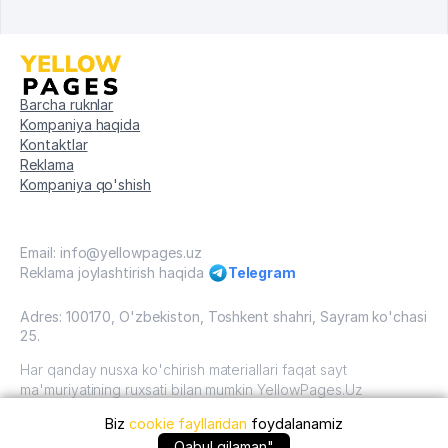
Barcha ruknlar
Kompaniya haqida
Kontaktlar
Reklama
Kompaniya qo'shish
Email: info@yellowpages.uz
Reklama joylashtirish haqida
Telegram
Adres: 100170, O'zbekiston, Toshkent shahri, Sayram ko'chasi
25.
Har qanday nusxa ko'chirish materiallari faqat sayt
ma'muriyatining ruxsati bilan mumkin YellowPages.Uz
Biz
cookie fayllaridan
foydalanamiz
O'zbekiston, 2009 - 2026 / O'zbekiston "sariq
sahifalar"mualliflik huquqi. Barcha huquqlar himoyalangan.
Qabul qilaman"