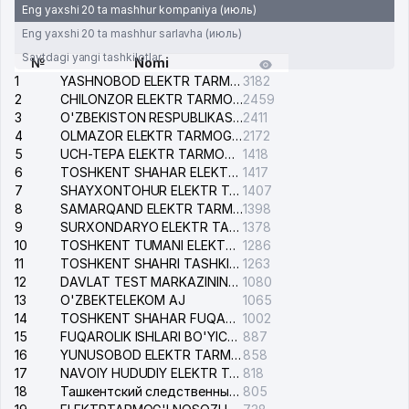
Eng yaxshi 20 ta mashhur kompaniya (июль)
Eng yaxshi 20 ta mashhur sarlavha (июль)
Saytdagi yangi tashkilotlar
№
Nomi
1
YASHNOBOD ELEKTR TARMOG'I NOSOZLIKLARI XIZMATI
3182
2
CHILONZOR ELEKTR TARMOG'I NOSOZLIK XIZMATI
2459
3
O'ZBEKISTON RESPUBLIKASI BOSH PROKURATURASI ISHONCH TELEFONI
2411
4
OLMAZOR ELEKTR TARMOG'I NOSOZLIKLARI XIZMATI
2172
5
UCH-TEPA ELEKTR TARMOG'I NOSOZLIKLARI XIZMATI
1418
6
TOSHKENT SHAHAR ELEKTR TARMOQLARI KORXONASI AJ
1417
7
SHAYXONTOHUR ELEKTR TARMOG'I NOSOZLIKLARINI TUZATISH XIZMATI
1407
8
SAMARQAND ELEKTR TARMOQLARI AJ
1398
9
SURXONDARYO ELEKTR TARMOQLARI AJ
1378
10
TOSHKENT TUMANI ELEKTR TARMOG'I AVARIYA XIZMATI
1286
11
TOSHKENT SHAHRI TASHKILOT TELEFONLARI HAQIDA MA'LUMOT BYUROSI
1263
12
DAVLAT TEST MARKAZINING ISHONCH TELEFONLARI
1080
13
O'ZBEKTELEKOM AJ
1065
14
TOSHKENT SHAHAR FUQAROLIK ISHLARI BO'YICHA SUDI
1002
15
FUQAROLIK ISHLARI BO'YICHA YAKKASAROY TUMANLARARO SUDI
887
16
YUNUSOBOD ELEKTR TARMOG'I NOSOZLIKLARI XIZMATI
858
17
NAVOIY HUDUDIY ELEKTR TARMOQLARI KORXONASI AJ
818
18
Ташкентский следственный изолятор
805