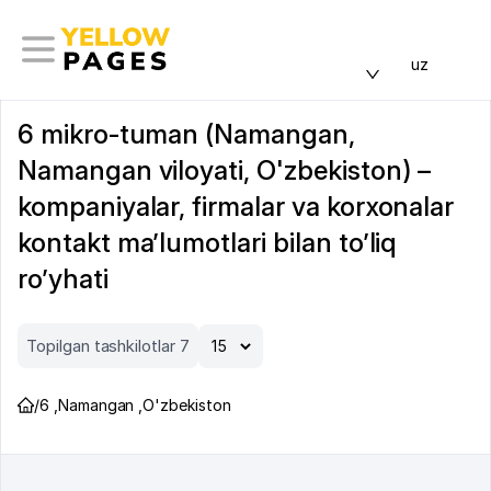
uz
6 mikro-tuman (Namangan,
Namangan viloyati, O'zbekiston) –
kompaniyalar, firmalar va korxonalar
kontakt ma’lumotlari bilan to’liq
ro’yhati
Topilgan tashkilotlar 7
/
6
,
Namangan
,
O'zbekiston