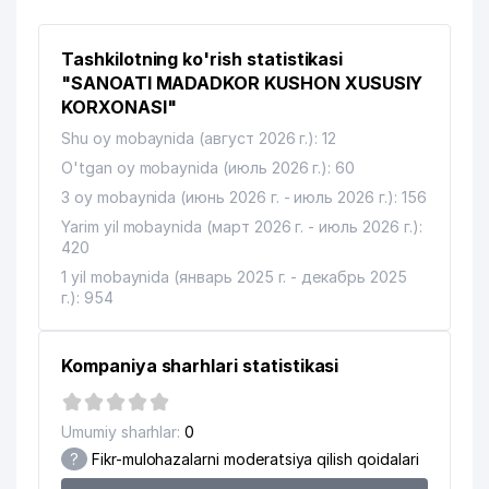
Tashkilotning ko'rish statistikasi
"SANOATI MADADKOR KUSHON XUSUSIY
KORXONASI"
Shu oy mobaynida (август 2026 г.): 12
O'tgan oy mobaynida (июль 2026 г.): 60
3 oy mobaynida (июнь 2026 г. - июль 2026 г.): 156
Yarim yil mobaynida (март 2026 г. - июль 2026 г.):
420
1 yil mobaynida (январь 2025 г. - декабрь 2025
г.): 954
Kompaniya sharhlari statistikasi
Umumiy sharhlar:
0
?
Fikr-mulohazalarni moderatsiya qilish qoidalari