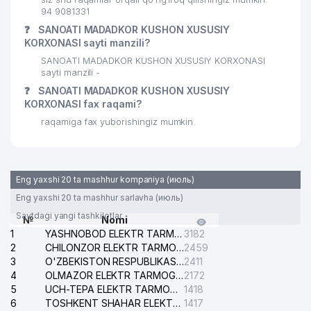
94 9081331
❓
SANOATI MADADKOR KUSHON XUSUSIY
KORXONASI sayti manzili?
SANOATI MADADKOR KUSHON XUSUSIY KORXONASI
sayti manzili -
❓
SANOATI MADADKOR KUSHON XUSUSIY
KORXONASI fax raqami?
raqamiga fax yuborishingiz mumkin.
Eng yaxshi 20 ta mashhur kompaniya (июль)
Eng yaxshi 20 ta mashhur sarlavha (июль)
Saytdagi yangi tashkilotlar
№
Nomi
1
YASHNOBOD ELEKTR TARMOG'I NOSOZLIKLARI XIZMATI
3182
2
CHILONZOR ELEKTR TARMOG'I NOSOZLIK XIZMATI
2459
3
O'ZBEKISTON RESPUBLIKASI BOSH PROKURATURASI ISHONCH TELEFONI
2411
4
OLMAZOR ELEKTR TARMOG'I NOSOZLIKLARI XIZMATI
2172
5
UCH-TEPA ELEKTR TARMOG'I NOSOZLIKLARI XIZMATI
1418
6
TOSHKENT SHAHAR ELEKTR TARMOQLARI KORXONASI AJ
1417