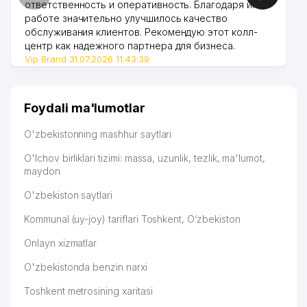
ответственность и оперативность. Благодаря их
работе значительно улучшилось качество
обслуживания клиентов. Рекомендую этот колл-
центр как надежного партнера для бизнеса.
Vip Brand 31.07.2026 11:43:39
Foydali ma'lumotlar
O'zbekistonning mashhur saytlari
O'lchov birliklari tizimi: massa, uzunlik, tezlik, ma'lumot,
maydon
O'zbekiston saytlari
Kommunal (uy-joy) tariflari Toshkent, O‘zbekiston
Onlayn xizmatlar
O'zbekistonda benzin narxi
Toshkent metrosining xaritasi