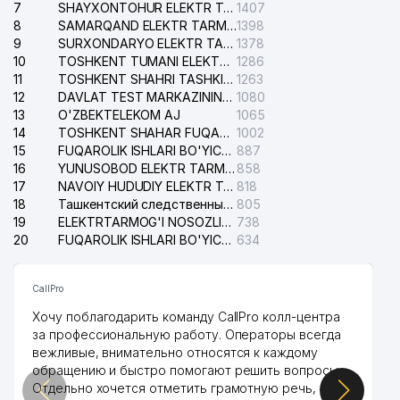
7
SHAYXONTOHUR ELEKTR TARMOG'I NOSOZLIKLARINI TUZATISH XIZMATI
1407
8
SAMARQAND ELEKTR TARMOQLARI AJ
1398
9
SURXONDARYO ELEKTR TARMOQLARI AJ
1378
10
TOSHKENT TUMANI ELEKTR TARMOG'I AVARIYA XIZMATI
1286
11
TOSHKENT SHAHRI TASHKILOT TELEFONLARI HAQIDA MA'LUMOT BYUROSI
1263
12
DAVLAT TEST MARKAZINING ISHONCH TELEFONLARI
1080
13
O'ZBEKTELEKOM AJ
1065
14
TOSHKENT SHAHAR FUQAROLIK ISHLARI BO'YICHA SUDI
1002
15
FUQAROLIK ISHLARI BO'YICHA YAKKASAROY TUMANLARARO SUDI
887
16
YUNUSOBOD ELEKTR TARMOG'I NOSOZLIKLARI XIZMATI
858
17
NAVOIY HUDUDIY ELEKTR TARMOQLARI KORXONASI AJ
818
18
Ташкентский следственный изолятор
805
19
ELEKTRTARMOG'I NOSOZLIKLARINI TO'ZATISH SERGELI XIZMATI
738
20
FUQAROLIK ISHLARI BO'YICHA UCH-TEPA TUMANI SUDI
634
CallPro
Хочу поблагодарить команду CallPro колл-центра
за профессиональную работу. Операторы всегда
вежливые, внимательно относятся к каждому
обращению и быстро помогают решить вопросы.
Отдельно хочется отметить грамотную речь,