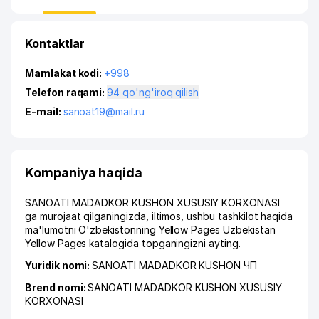
Kontaktlar
Mamlakat kodi:
+998
Telefon raqami:
94 qo'ng'iroq qilish
E-mail:
sanoat19@mail.ru
Kompaniya haqida
SANOATI MADADKOR KUSHON XUSUSIY KORXONASI
ga murojaat qilganingizda, iltimos, ushbu tashkilot haqida
ma'lumotni O'zbekistonning Yellow Pages Uzbekistan
Yellow Pages katalogida topganingizni ayting.
Yuridik nomi:
SANOATI MADADKOR KUSHON ЧП
Brend nomi:
SANOATI MADADKOR KUSHON XUSUSIY
KORXONASI