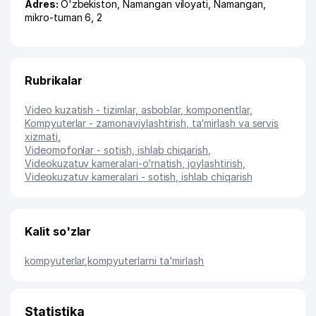
Adres:
O'zbekiston,
Namangan viloyati
,
Namangan
,
mikro-tuman 6
, 2
Rubrikalar
Video kuzatish - tizimlar, asboblar, komponentlar
,
Kompyuterlar - zamonaviylashtirish, ta‘mirlash va servis
xizmati
,
Videomofonlar - sotish, ishlab chiqarish
,
Videokuzatuv kameralari-o‘rnatish, joylashtirish
,
Videokuzatuv kameralari - sotish, ishlab chiqarish
Kalit so'zlar
kompyuterlar
,
kompyuterlarni ta'mirlash
Statistika