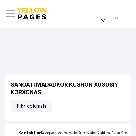
uz
SANOATI MADADKOR KUSHON XUSUSIY
KORXONASI
Fikr qoldirish
Kontaktlar
Kompaniya haqida
Rubrikalar
Kalit so'zlar
Statisti