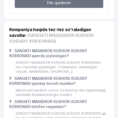
Fikr qoldirish
Kompaniya haqida tez-tez so'raladigan
savollar
(SANOATI MADADKOR KUSHON
XUSUSIY KORXONASI)
❓
SANOATI MADADKOR KUSHON XUSUSIY
KORXONASI qaerda joylashgan?
SANOATI MADADKOR KUSHON XUSUSIY KORXONASI
shu manzilda joylashgan: O'zbekiston, Namangan
viloyati, NAMANGAN, SHUKRONA, 2.
❓
SANOATI MADADKOR KUSHON XUSUSIY
KORXONASI qanday borish mumkin?
Marshrutni yaratish uchun siz bizning veb-saytimizdagi
xaritadan foydalanishingiz mumkin
❓
SANOATI MADADKOR KUSHON XUSUSIY
KORXONASI telefon raqamlari?
SANOATI MADADKOR KUSHON XUSUSIY KORXONASI ga
siz shu raqamlar orqali qo’ng’iroq qilishingiz mumkin: