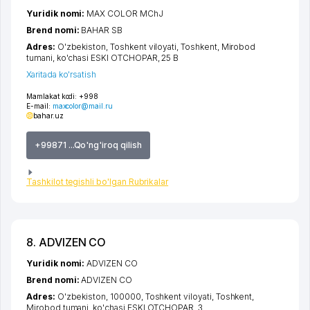
Yuridik nomi:
MAX COLOR MChJ
Brend nomi:
BAHAR SB
Adres:
O'zbekiston,
Toshkent viloyati
,
Toshkent
,
Mirobod
tumani
,
ko'chasi ESKI OTCHOPAR
, 25 B
Xaritada ko'rsatish
Mamlakat kodi:
+998
E-mail:
maxcolor@mail.ru
bahar.uz
+99871 ...Qo'ng'iroq qilish
Tashkilot tegishli bo'lgan Rubrikalar
8. ADVIZEN CO
Yuridik nomi:
ADVIZEN CO
Brend nomi:
ADVIZEN CO
Adres:
O'zbekiston, 100000,
Toshkent viloyati
,
Toshkent
,
Mirobod tumani
,
ko'chasi ESKI OTCHOPAR
, 3