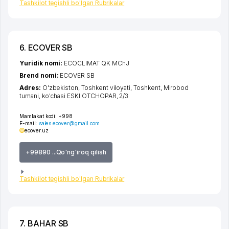
Tashkilot tegishli bo'lgan Rubrikalar
6. ECOVER SB
Yuridik nomi:
ECOCLIMAT QK MChJ
Brend nomi:
ECOVER SB
Adres:
O'zbekiston,
Toshkent viloyati
,
Toshkent
,
Mirobod
tumani
,
ko'chasi ESKI OTCHOPAR
, 2/3
Mamlakat kodi:
+998
E-mail:
sales.ecover@gmail.com
ecover.uz
+99890 ...Qo'ng'iroq qilish
Tashkilot tegishli bo'lgan Rubrikalar
7. BAHAR SB