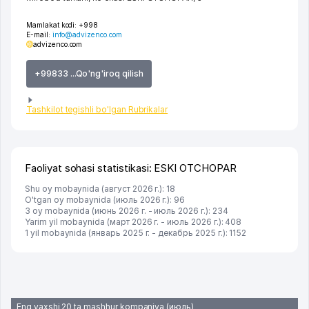
Mamlakat kodi:
+998
E-mail:
info@advizenco.com
advizenco.com
+99833 ...Qo'ng'iroq qilish
Tashkilot tegishli bo'lgan Rubrikalar
Faoliyat sohasi statistikasi: ESKI OTCHOPAR
Shu oy mobaynida (август 2026 г.): 18
O'tgan oy mobaynida (июль 2026 г.): 96
3 oy mobaynida (июнь 2026 г. - июль 2026 г.): 234
Yarim yil mobaynida (март 2026 г. - июль 2026 г.): 408
1 yil mobaynida (январь 2025 г. - декабрь 2025 г.): 1152
Eng yaxshi 20 ta mashhur kompaniya (июль)