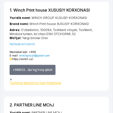
1. Winch Print house XUSUSIY KORXONASI
Yuridik nomi:
WINCH GROUP XUSUSIY KORXONASI
Brend nomi:
Winch Print house XUSUSIY KORXONASI
Adres:
O'zbekiston, 100094,
Toshkent viloyati
,
Toshkent
,
Mirobod tumani
,
ko'chasi ESKI OTCHOPAR
, 52
Mo‘ljal:
Yangi binolar Onix
Xaritada ko'rsatish
Mamlakat kodi:
+998
E-mail:
winchgroup1@gmail.com
https://winch.uz/
+99833 ...Qo'ng'iroq qilish
Tashkilot tegishli bo'lgan Rubrikalar
2. PARTNER LINE MChJ
Yuridik nomi:
PARTNER LINE MChJ