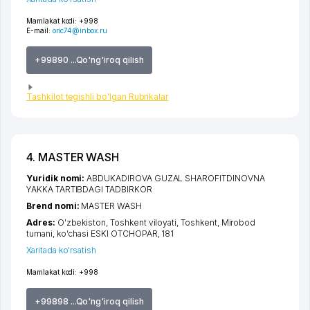
Mamlakat kodi:
+998
E-mail:
oric74@inbox.ru
+99890 ...Qo'ng'iroq qilish
Tashkilot tegishli bo'lgan Rubrikalar
4. MASTER WASH
Yuridik nomi:
ABDUKADIROVA GUZAL SHAROFITDINOVNA
YAKKA TARTIBDAGI TADBIRKOR
Brend nomi:
MASTER WASH
Adres:
O'zbekiston,
Toshkent viloyati
,
Toshkent
,
Mirobod
tumani
,
ko'chasi ESKI OTCHOPAR
, 181
Xaritada ko'rsatish
Mamlakat kodi:
+998
+99898 ...Qo'ng'iroq qilish