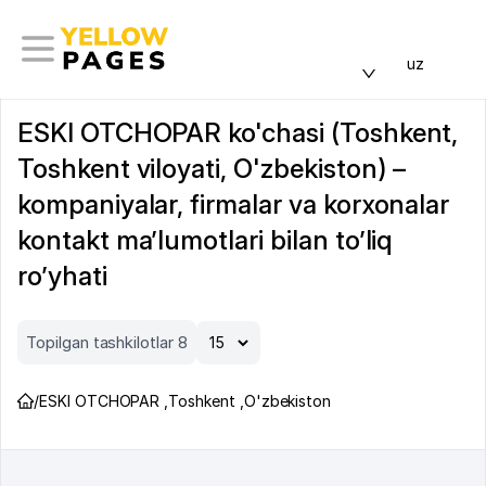
uz
ESKI OTCHOPAR ko'chasi (Toshkent,
Toshkent viloyati, O'zbekiston) –
kompaniyalar, firmalar va korxonalar
kontakt ma’lumotlari bilan to’liq
ro’yhati
Topilgan tashkilotlar 8
/
ESKI OTCHOPAR
,
Toshkent
,
O'zbekiston