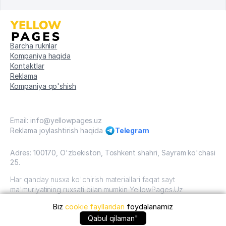
Barcha ruknlar
Kompaniya haqida
Kontaktlar
Reklama
Kompaniya qo'shish
Email: info@yellowpages.uz
Reklama joylashtirish haqida
Telegram
Adres: 100170, O'zbekiston, Toshkent shahri, Sayram ko'chasi
25.
Har qanday nusxa ko'chirish materiallari faqat sayt
ma'muriyatining ruxsati bilan mumkin YellowPages.Uz
Biz
cookie fayllaridan
foydalanamiz
O'zbekiston, 2009 - 2026 / O'zbekiston "sariq
sahifalar"mualliflik huquqi. Barcha huquqlar himoyalangan.
Qabul qilaman"