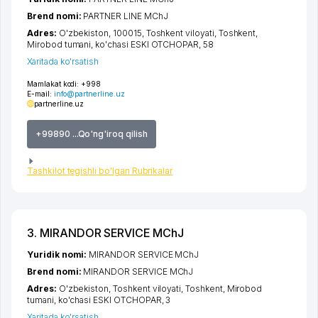
Brend nomi:
PARTNER LINE MChJ
Adres:
O'zbekiston, 100015,
Toshkent viloyati
,
Toshkent
,
Mirobod tumani
,
ko'chasi ESKI OTCHOPAR
, 58
Xaritada ko'rsatish
Mamlakat kodi:
+998
E-mail:
info@partnerline.uz
partnerline.uz
+99890 ...Qo'ng'iroq qilish
Tashkilot tegishli bo'lgan Rubrikalar
3. MIRANDOR SERVICE MChJ
Yuridik nomi:
MIRANDOR SERVICE MChJ
Brend nomi:
MIRANDOR SERVICE MChJ
Adres:
O'zbekiston,
Toshkent viloyati
,
Toshkent
,
Mirobod
tumani
,
ko'chasi ESKI OTCHOPAR
, 3
Xaritada ko'rsatish