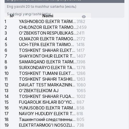
Eng yaxshi 20 ta mashhur sarlavha (июль)
Saytdagi yangi tashkilotlar
№
Nomi
1
YASHNOBOD ELEKTR TARMOG'I NOSOZLIKLARI XIZMATI
3182
2
CHILONZOR ELEKTR TARMOG'I NOSOZLIK XIZMATI
2459
3
O'ZBEKISTON RESPUBLIKASI BOSH PROKURATURASI ISHONCH TELEFONI
2411
4
OLMAZOR ELEKTR TARMOG'I NOSOZLIKLARI XIZMATI
2172
5
UCH-TEPA ELEKTR TARMOG'I NOSOZLIKLARI XIZMATI
1418
6
TOSHKENT SHAHAR ELEKTR TARMOQLARI KORXONASI AJ
1417
7
SHAYXONTOHUR ELEKTR TARMOG'I NOSOZLIKLARINI TUZATISH XIZMATI
1407
8
SAMARQAND ELEKTR TARMOQLARI AJ
1398
9
SURXONDARYO ELEKTR TARMOQLARI AJ
1378
10
TOSHKENT TUMANI ELEKTR TARMOG'I AVARIYA XIZMATI
1286
11
TOSHKENT SHAHRI TASHKILOT TELEFONLARI HAQIDA MA'LUMOT BYUROSI
1263
12
DAVLAT TEST MARKAZINING ISHONCH TELEFONLARI
1080
13
O'ZBEKTELEKOM AJ
1065
14
TOSHKENT SHAHAR FUQAROLIK ISHLARI BO'YICHA SUDI
1002
15
FUQAROLIK ISHLARI BO'YICHA YAKKASAROY TUMANLARARO SUDI
887
16
YUNUSOBOD ELEKTR TARMOG'I NOSOZLIKLARI XIZMATI
858
17
NAVOIY HUDUDIY ELEKTR TARMOQLARI KORXONASI AJ
818
18
Ташкентский следственный изолятор
805
19
ELEKTRTARMOG'I NOSOZLIKLARINI TO'ZATISH SERGELI XIZMATI
738