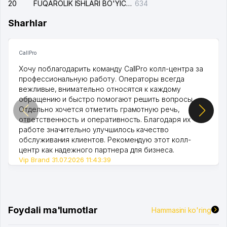
20
FUQAROLIK ISHLARI BO'YICHA UCH-TEPA TUMANI SUDI
634
Sharhlar
CallPro
Хочу поблагодарить команду CallPro колл-центра за
профессиональную работу. Операторы всегда
вежливые, внимательно относятся к каждому
обращению и быстро помогают решить вопросы.
Отдельно хочется отметить грамотную речь,
ответственность и оперативность. Благодаря их
работе значительно улучшилось качество
обслуживания клиентов. Рекомендую этот колл-
центр как надежного партнера для бизнеса.
Vip Brand 31.07.2026 11:43:39
Foydali ma'lumotlar
Hammasini ko'ring