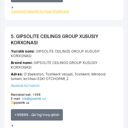
Tashkilot tegishli bo'lgan Rubrikalar
5. GIPSOLITE CEILINGS GROUP XUSUSIY
KORXONASI
Yuridik nomi:
GIPSOLITE CEILINGS GROUP XUSUSIY
KORXONASI
Brend nomi:
GIPSOLITE CEILINGS GROUP XUSUSIY
KORXONASI
Adres:
O'zbekiston,
Toshkent viloyati
,
Toshkent
,
Mirobod
tumani
,
ko'chasi ESKI OTCHOPAR
, 2
Xaritada ko'rsatish
Mamlakat kodi:
+998
E-mail:
info@gipsolite.uz
gipsolite.uz
+99899 ...Qo'ng'iroq qilish