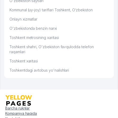
O'zbekiston saytlari
Kommunal (uy-joy) tariflari Toshkent, O‘zbekiston
Onlayn xizmatlar
O'zbekistonda benzin narxi
Toshkent metrosining xaritasi
Toshkent shahri, O'zbekiston favqulodda telefon
raqamlari
Toshkent xaritasi
Toshkentdagi avtobus yo'nalishlari
Barcha ruknlar
Kompaniya haqida