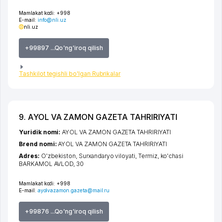
Mamlakat kodi:
+998
E-mail:
info@nli.uz
nli.uz
+99897 ...Qo'ng'iroq qilish
Tashkilot tegishli bo'lgan Rubrikalar
9. AYOL VA ZAMON GAZETA TAHRIRIYATI
Yuridik nomi:
AYOL VA ZAMON GAZETA TAHRIRIYATI
Brend nomi:
AYOL VA ZAMON GAZETA TAHRIRIYATI
Adres:
O'zbekiston,
Surxandaryo viloyati
,
Termiz
,
ko'chasi
BARKAMOL AVLOD
, 30
Mamlakat kodi:
+998
E-mail:
ayolvazamon.gazeta@mail.ru
+99876 ...Qo'ng'iroq qilish