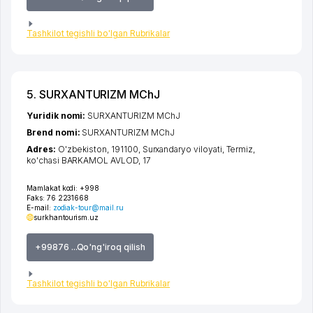
Tashkilot tegishli bo'lgan Rubrikalar
5. SURXANTURIZM MChJ
Yuridik nomi:
SURXANTURIZM MChJ
Brend nomi:
SURXANTURIZM MChJ
Adres:
O'zbekiston, 191100,
Surxandaryo viloyati
,
Termiz
,
ko'chasi BARKAMOL AVLOD
, 17
Mamlakat kodi:
+998
Faks:
76 2231668
E-mail:
zodiak-tour@mail.ru
surkhantourism.uz
+99876 ...Qo'ng'iroq qilish
Tashkilot tegishli bo'lgan Rubrikalar