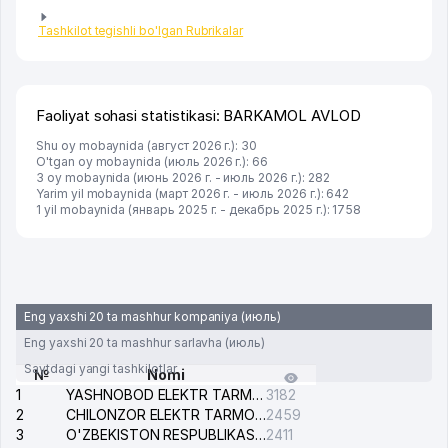
Tashkilot tegishli bo'lgan Rubrikalar
Faoliyat sohasi statistikasi: BARKAMOL AVLOD
Shu oy mobaynida (август 2026 г.): 30
O'tgan oy mobaynida (июль 2026 г.): 66
3 oy mobaynida (июнь 2026 г. - июль 2026 г.): 282
Yarim yil mobaynida (март 2026 г. - июль 2026 г.): 642
1 yil mobaynida (январь 2025 г. - декабрь 2025 г.): 1758
Eng yaxshi 20 ta mashhur kompaniya (июль)
Eng yaxshi 20 ta mashhur sarlavha (июль)
Saytdagi yangi tashkilotlar
№
Nomi
1
YASHNOBOD ELEKTR TARMOG'I NOSOZLIKLARI XIZMATI
3182
2
CHILONZOR ELEKTR TARMOG'I NOSOZLIK XIZMATI
2459
3
O'ZBEKISTON RESPUBLIKASI BOSH PROKURATURASI ISHONCH TELEFONI
2411