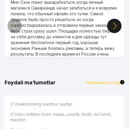
Мне Озон помог выкарабкаться, когда личный
магазин в Самарканде начал загибаться и я вовремя
поняла, что обычный офлайн это тупик. Самое
трудное было просто решиться, но когда
зарегистрировалась и отправила первые заказы,
весь страх сразу ушел. Площадка полностью берет
на себя доставку до клиентов и для одежды тут
хранение бесплатное первый год, хорошая
экономия. Раньше боялась рекламы, а теперь вижу
результаты. В последнее время из России очень
много заказывают, а вначале только по Узбекистану
брали, но вяло. Удалось раскрутиться, дальше
развиваюсь потихоньку😊
Hamida 03.08.2026 12:45:39
Foydali ma'lumotlar
Hammasini ko'ring
O'zbekistonning mashhur saytlari
O'lchov birliklari tizimi: massa, uzunlik, tezlik, ma'lumot,
maydon