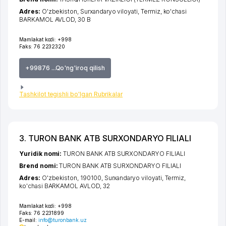
Adres:
O'zbekiston,
Surxandaryo viloyati
,
Termiz
,
ko'chasi
BARKAMOL AVLOD
, 30 B
Mamlakat kodi:
+998
Faks:
76 2232320
+99876 ...Qo'ng'iroq qilish
Tashkilot tegishli bo'lgan Rubrikalar
3. TURON BANK ATB SURXONDARYO FILIALI
Yuridik nomi:
TURON BANK ATB SURXONDARYO FILIALI
Brend nomi:
TURON BANK ATB SURXONDARYO FILIALI
Adres:
O'zbekiston, 190100,
Surxandaryo viloyati
,
Termiz
,
ko'chasi BARKAMOL AVLOD
, 32
Mamlakat kodi:
+998
Faks:
76 2231899
E-mail:
info@turonbank.uz