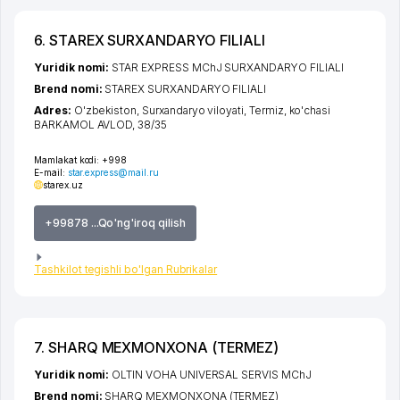
6. STAREX SURXANDARYO FILIALI
Yuridik nomi:
STAR EXPRESS MChJ SURXANDARYO FILIALI
Brend nomi:
STAREX SURXANDARYO FILIALI
Adres:
O'zbekiston,
Surxandaryo viloyati
,
Termiz
,
ko'chasi
BARKAMOL AVLOD
, 38/35
Mamlakat kodi:
+998
E-mail:
star.express@mail.ru
starex.uz
+99878 ...Qo'ng'iroq qilish
Tashkilot tegishli bo'lgan Rubrikalar
7. SHARQ MEXMONXONA (TERMEZ)
Yuridik nomi:
OLTIN VOHA UNIVERSAL SERVIS MChJ
Brend nomi:
SHARQ MEXMONXONA (TERMEZ)