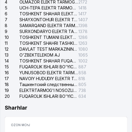
4
OLMAZOR ELEKTR TARMOG'I NOSOZLIKLARI XIZMATI
2172
5
UCH-TEPA ELEKTR TARMOG'I NOSOZLIKLARI XIZMATI
1418
6
TOSHKENT SHAHAR ELEKTR TARMOQLARI KORXONASI AJ
1417
7
SHAYXONTOHUR ELEKTR TARMOG'I NOSOZLIKLARINI TUZATISH XIZMATI
1407
8
SAMARQAND ELEKTR TARMOQLARI AJ
1398
9
SURXONDARYO ELEKTR TARMOQLARI AJ
1378
10
TOSHKENT TUMANI ELEKTR TARMOG'I AVARIYA XIZMATI
1286
11
TOSHKENT SHAHRI TASHKILOT TELEFONLARI HAQIDA MA'LUMOT BYUROSI
1263
12
DAVLAT TEST MARKAZINING ISHONCH TELEFONLARI
1080
13
O'ZBEKTELEKOM AJ
1065
14
TOSHKENT SHAHAR FUQAROLIK ISHLARI BO'YICHA SUDI
1002
15
FUQAROLIK ISHLARI BO'YICHA YAKKASAROY TUMANLARARO SUDI
887
16
YUNUSOBOD ELEKTR TARMOG'I NOSOZLIKLARI XIZMATI
858
17
NAVOIY HUDUDIY ELEKTR TARMOQLARI KORXONASI AJ
818
18
Ташкентский следственный изолятор
805
19
ELEKTRTARMOG'I NOSOZLIKLARINI TO'ZATISH SERGELI XIZMATI
738
20
FUQAROLIK ISHLARI BO'YICHA UCH-TEPA TUMANI SUDI
634
Sharhlar
OZON MChJ