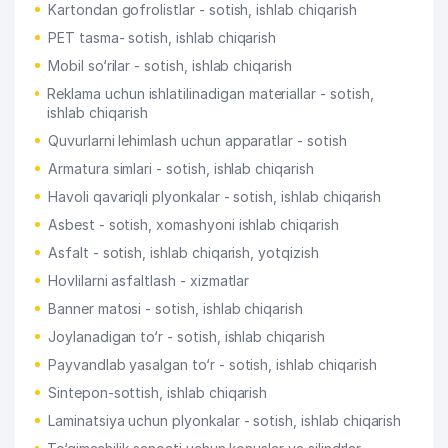
Kartondan gofrolistlar - sotish, ishlab chiqarish
PET tasma- sotish, ishlab chiqarish
Mobil so‘rilar - sotish, ishlab chiqarish
Reklama uchun ishlatilinadigan materiallar - sotish,
ishlab chiqarish
Quvurlarni lehimlash uchun apparatlar - sotish
Armatura simlari - sotish, ishlab chiqarish
Havoli qavariqli plyonkalar - sotish, ishlab chiqarish
Asbest - sotish, xomashyoni ishlab chiqarish
Asfalt - sotish, ishlab chiqarish, yotqizish
Hovlilarni asfaltlash - xizmatlar
Banner matosi - sotish, ishlab chiqarish
Joylanadigan to‘r - sotish, ishlab chiqarish
Payvandlab yasalgan to‘r - sotish, ishlab chiqarish
Sintepon-sottish, ishlab chiqarish
Laminatsiya uchun plyonkalar - sotish, ishlab chiqarish