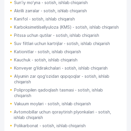
Sun’iy mo‘yna - sotish, ishlab chiqarish
Akrilli zarralar - sotish, ishlab chiqarish
Kanifol - sotish, ishlab chiqarish
Karboksimetilsellyuloza (KMS) - sotish, ishlab chiqarish
Pitssa uchun qutilar - sotish, ishlab chiqarish
Suv filtlari uchun kartrijlar - sotish, ishlab chiqarish
Kationitlar - sotish, ishlab chiqarish
Kauchuk - sotish, ishlab chiqarish
Konveyer g‘ildirakchalari - sotish, ishlab chiqarish
Alyumin zar qog‘ozidan qopqoqlar - sotish, ishlab
chiqarish
Polipropilen qadoqlash tasmasi - sotish, ishlab
chiqarish
Vakuum moylari - sotish, ishlab chiqarish
Avtomobillar uchun qoraytirish plyonkalari - sotish,
ishlab chiqarish
Polikarbonat - sotish, ishlab chiqarish