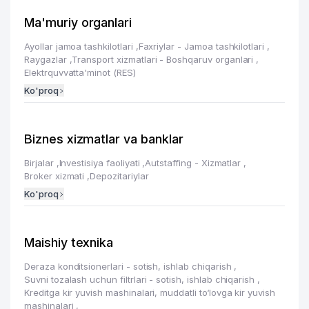
Ma'muriy organlari
Ayollar jamoa tashkilotlari
,
Faxriylar - Jamoa tashkilotlari
,
Raygazlar
,
Transport xizmatlari - Boshqaruv organlari
,
Elektrquvvatta'minot (RES)
Ko'proq
Biznes xizmatlar va banklar
Birjalar
,
Investisiya faoliyati
,
Autstaffing - Xizmatlar
,
Broker xizmati
,
Depozitariylar
Ko'proq
Maishiy texnika
Deraza konditsionerlari - sotish, ishlab chiqarish
,
Suvni tozalash uchun filtrlari - sotish, ishlab chiqarish
,
Kreditga kir yuvish mashinalari, muddatli to‘lovga kir yuvish
mashinalari
,