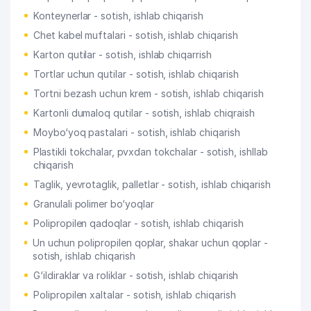
Konteynerlar - sotish, ishlab chiqarish
Chet kabel muftalari - sotish, ishlab chiqarish
Karton qutilar - sotish, ishlab chiqarrish
Tortlar uchun qutilar - sotish, ishlab chiqarish
Tortni bezash uchun krem - sotish, ishlab chiqarish
Kartonli dumaloq qutilar - sotish, ishlab chiqraish
Moybo‘yoq pastalari - sotish, ishlab chiqarish
Plastikli tokchalar, pvxdan tokchalar - sotish, ishllab
chiqarish
Taglik, yevrotaglik, palletlar - sotish, ishlab chiqarish
Granulali polimer bo‘yoqlar
Polipropilen qadoqlar - sotish, ishlab chiqarish
Un uchun polipropilen qoplar, shakar uchun qoplar -
sotish, ishlab chiqarish
G‘ildiraklar va roliklar - sotish, ishlab chiqarish
Polipropilen xaltalar - sotish, ishlab chiqarish