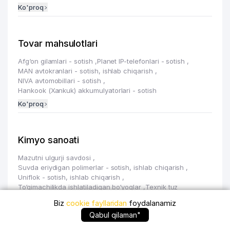
Ko'proq
Tovar mahsulotlari
Afg‘on gilamlari - sotish
,
Planet IP-telefonlari - sotish
,
MAN avtokranlari - sotish, ishlab chiqarish
,
NIVA avtomobillari - sotish
,
Hankook (Xankuk) akkumulyatorlari - sotish
Ko'proq
Kimyo sanoati
Mazutni ulgurji savdosi
,
Suvda eriydigan polimerlar - sotish, ishlab chiqarish
,
Uniflok - sotish, ishlab chiqarish
,
To‘qimachilikda ishlatiladigan bo‘yoqlar
,
Texnik tuz
Ko'proq
Biz
cookie fayllaridan
foydalanamiz
Qabul qilaman"