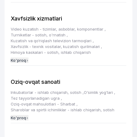
Xavfsizlik xizmatlari
Video kuzatish - tizimlar, asboblar, komponentlar
,
Turniketlar - sotish, o'rnatish
,
Kuzatish va qo‘riqlash televizion tarmoqlari
,
Xavfsizlik - texnik vositalar, kuzatish qurilmalari
,
Himoya kaskalari - sotish, ishlab chiqarish
Ko'proq
Oziq-ovqat sanoati
Inkubatorlar - ishlab chiqarish, sotish
,
O‘simlik yog‘lari
,
Tez tayyorlanadigan ugra
,
Oziq-ovqat mahsulotlari - Sharbat
,
Sharoblar va spirtli ichimliklar - ishlab chiqarish, sotish
Ko'proq