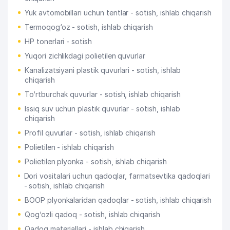
Yuk avtomobillari uchun tentlar - sotish, ishlab chiqarish
Termoqog‘oz - sotish, ishlab chiqarish
HP tonerlari - sotish
Yuqori zichlikdagi polietilen quvurlar
Kanalizatsiyani plastik quvurlari - sotish, ishlab
chiqarish
To‘rtburchak quvurlar - sotish, ishlab chiqarish
Issiq suv uchun plastik quvurlar - sotish, ishlab
chiqarish
Profil quvurlar - sotish, ishlab chiqarish
Polietilen - ishlab chiqarish
Polietilen plyonka - sotish, ishlab chiqarish
Dori vositalari uchun qadoqlar, farmatsevtika qadoqlari
- sotish, ishlab chiqarish
BOOP plyonkalaridan qadoqlar - sotish, ishlab chiqarish
Qog‘ozli qadoq - sotish, ishlab chiqarish
Qadoq materiallari - ishlab chiqarish