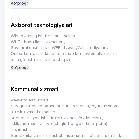
Ko'proq
Axborot texnologiyalari
Windowsning ish tizimlari - sotish
,
Wi-Fi -hududlar - xizmatlar
,
Saytlarni dasturlash, WEB-dizayn
,
Veb-studiyalar
,
Omborlar uchun dasturlar, omborlarni avtomatlashtirish -
amalga oshirish, ishlab chiqish
Ko'proq
Kommunal xizmati
Payvandlash ishlari
,
Suv quvurlari va oqava suvlar - o‘rnatish,foydalanish va
texnik xizmat ko‘rsatish
,
Ko‘chalarni yoritish - texnik xizmat, foydalanish
,
Ikkilamchi xom ashyo (chiqindi qog‘oz, latta-putta) -
hozirlash
,
Santexnika va isitish asbob-uskunalari - o‘rnatish, ta'mirlash