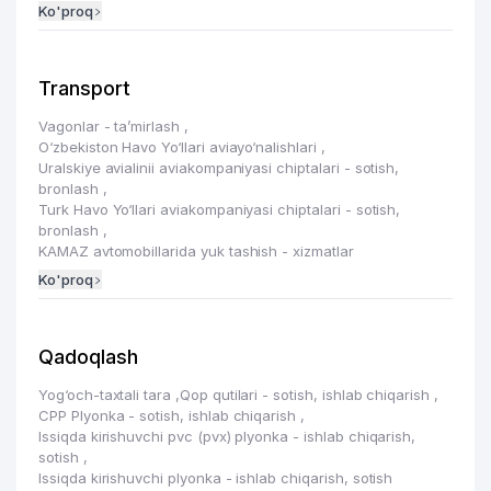
Ko'proq
Transport
Vagonlar - ta’mirlash
,
O‘zbekiston Havo Yo‘llari aviayo‘nalishlari
,
Uralskiye avialinii aviakompaniyasi chiptalari - sotish,
bronlash
,
Turk Havo Yo‘llari aviakompaniyasi chiptalari - sotish,
bronlash
,
KAMAZ avtomobillarida yuk tashish - xizmatlar
Ko'proq
Qadoqlash
Yog‘och-taxtali tara
,
Qop qutilari - sotish, ishlab chiqarish
,
CPP Plyonka - sotish, ishlab chiqarish
,
Issiqda kirishuvchi pvc (pvx) plyonka - ishlab chiqarish,
sotish
,
Issiqda kirishuvchi plyonka - ishlab chiqarish, sotish