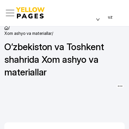
uz
/
Xom ashyo va materiallar
/
O’zbekiston va Toshkent
shahrida Xom ashyo va
materiallar