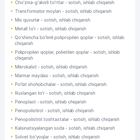
Cho‘zma-g‘alvirli to‘rtlar - sotish, ishlab chiqarish
Transformator moylari - sotish, ishlab chiqarish
Mis quvurlar - sotish, ishlab chiqarish
Metall to‘r - sotish, ishlab chiqarish
Qo‘shimcha bo‘limli polipropilen qoplar - sotish, ishlab
chiqarish
Polipropilen qoplar, polietilen qoplar - sotish, ishlab
chiqarish
Mikrokalsit - sotish, ishlab chiqarish
Marmar maydasi - sotish, ishlab chiqarish
Po‘lat shohobchalar - sotish, ishlab chiqarish
Ruxlangan to‘r - sotish, ishlab chiqarish
Penoplast - sotish, ishlab chiqarish
Penopolistirol - sotish, ishlab chiqarish
Penopolistrol toshtaxtalar - sotish, ishlab chiqarish
Kalsinatsiyalangan soda - sotish, ishlab chiqarish
Solvet bo‘yoqlar - sotish, ishlab chiqarish