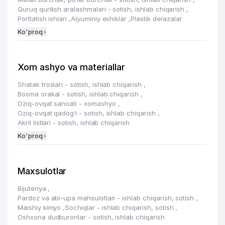
Quruq qurilish aralashmalari - sotish, ishlab chiqarish
,
Portlatish ishlari
,
Alyuminiy eshiklar
,
Plastik derazalar
Ko'proq
Xom ashyo va materiallar
Shatak troslari - sotish, ishlab chiqarish
,
Bosma orakal - sotish, ishlab chiqarish
,
Oziq-ovqat sanoati - xomashyo
,
Oziq-ovqat qadog‘i - sotish, ishlab chiqarish
,
Akril listlari - sotish, ishlab chiqarish
Ko'proq
Maxsulotlar
Bijuteriya
,
Pardoz va atir-upa mahsulotlari - ishlab chiqarish, sotish
,
Maishiy kimyo
,
Sochiqlar - ishlab chiqarish, sotish
,
Oshxona dudburonlar - sotish, ishlab chiqarish