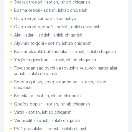
Shatak troslari - sotish, ishlab chiqarish
Bosma orakal - sotish, ishlab chiqarish
Oziq-ovqat sanoati - xomashyo
Oziq-ovqat qadog‘i - sotish, ishlab chiqarish
Akril listlari - sotish, ishlab chiqarish
Alyumin tolqoni - sotish, ishlab chiqarish
Bolalar plastikli butikachalari - sotish, ishlab chiqarish
Yog‘och qirindilari - sotish, ishlab chiqarish
Tovushdan saqlovchi va tovushni yutuvchi materiallar -
sotish, ishlab chiqarish
Sovg‘a qutilari, sovg‘a qadoqlari - sotish, ishlab
chiqarish
Bochkalar - sotish, ishlab chiqarish
Qog‘oz qoplar - sotish, ishlab chiqarish
Vatin - sotish, ishlab chiqarish
Vermikulit - sotish, ishlab chiqarish
PVD granulalari - sotish, ishlab chiqish