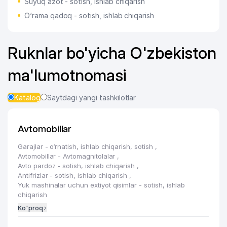
Suyuq azot - sotish, ishlab chiqarish
O‘rama qadoq - sotish, ishlab chiqarish
Ruknlar bo'yicha O'zbekiston
ma'lumotnomasi
Katalog
Saytdagi yangi tashkilotlar
Avtomobillar
Garajlar - o‘rnatish, ishlab chiqarish, sotish
,
Avtomobillar - Avtomagnitolalar
,
Avto pardoz - sotish, ishlab chiqarish
,
Antifrizlar - sotish, ishlab chiqarish
,
Yuk mashinalar uchun extiyot qisimlar - sotish, ishlab
chiqarish
Ko'proq