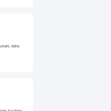
umani
,
daha
mani
,
ko'chasi