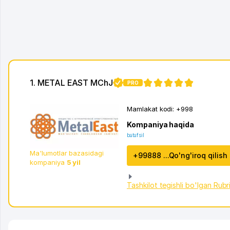
1. METAL EAST MChJ
PRO
4
Mamlakat kodi:
+998
Kompaniya haqida
batafsil
Ma'lumotlar bazasidagi
+99888 ...Qo'ng'iroq qilish
kompaniya
5 yil
Tashkilot tegishli bo'lgan Rubr