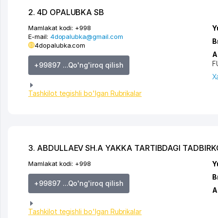
2. 4D OPALUBKA SB
Mamlakat kodi:
+998
Y
E-mail:
4dopalubka@gmail.com
B
4dopalubka.com
A
F
+99897 ...Qo'ng'iroq qilish
X
Tashkilot tegishli bo'lgan Rubrikalar
3. ABDULLAEV SH.A YAKKA TARTIBDAGI TADBIR
Mamlakat kodi:
+998
Y
B
+99897 ...Qo'ng'iroq qilish
A
Tashkilot tegishli bo'lgan Rubrikalar