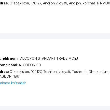
dres:
O'zbekiston, 170127,
Andijon viloyati
,
Andijon
,
ko'chasi PIRM
uridik nomi:
ALCOPON STANDART TRADE MChJ
rend nomi:
ALCOPON SB
dres:
O'zbekiston, 100127,
Toshkent viloyati
,
Toshkent
,
Olmazor tuma
AGBON
, 186
aritada ko'rsatish