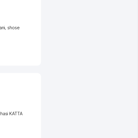
ani
,
shose
chasi KATTA