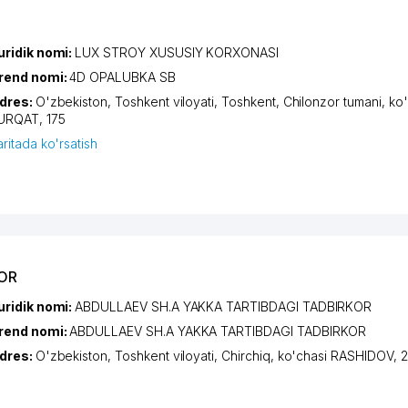
uridik nomi:
LUX STROY XUSUSIY KORXONASI
rend nomi:
4D OPALUBKA SB
dres:
O'zbekiston,
Toshkent viloyati
,
Toshkent
,
Chilonzor tumani
,
ko'
URQAT
, 175
aritada ko'rsatish
KOR
uridik nomi:
ABDULLAEV SH.A YAKKA TARTIBDAGI TADBIRKOR
rend nomi:
ABDULLAEV SH.A YAKKA TARTIBDAGI TADBIRKOR
dres:
O'zbekiston,
Toshkent viloyati
,
Chirchiq
,
ko'chasi RASHIDOV
, 2