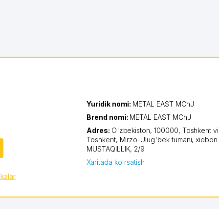
Yuridik nomi:
METAL EAST MChJ
Brend nomi:
METAL EAST MChJ
Adres:
O'zbekiston, 100000,
Toshkent vi
Toshkent
,
Mirzo-Ulug'bek tumani
,
xiеbon
MUSTAQILLIK
, 2/9
Xaritada ko'rsatish
ikalar