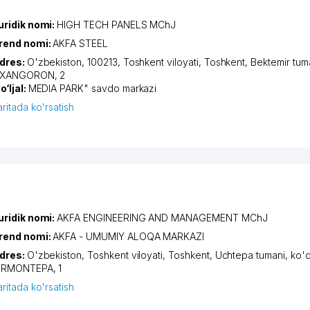
uridik nomi:
HIGH TECH PANELS MChJ
rend nomi:
AKFA STEEL
dres:
O'zbekiston, 100213,
Toshkent viloyati
,
Toshkent
,
Bektemir tum
XANGORON
, 2
o‘ljal:
MEDIA PARK" savdo markazi
aritada ko'rsatish
uridik nomi:
AKFA ENGINEERING AND MANAGEMENT MChJ
rend nomi:
AKFA - UMUMIY ALOQA MARKAZI
dres:
O'zbekiston,
Toshkent viloyati
,
Toshkent
,
Uchtepa tumani
,
ko'
IRMONTEPA
, 1
aritada ko'rsatish