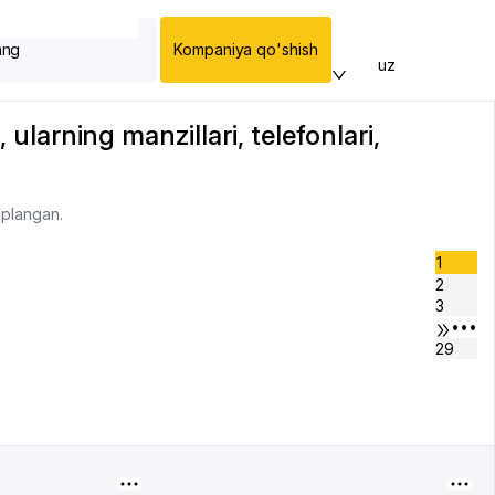
ang
Kompaniya qo'shish
uz
 ularning manzillari, telefonlari,
’plangan.
1
2
3
•••
29