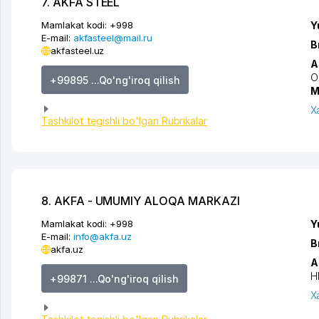
7. AKFA STEEL
Mamlakat kodi:
+998
Y
E-mail:
akfasteel@mail.ru
B
akfasteel.uz
A
O
+99895 ...Qo'ng'iroq qilish
M
X
Tashkilot tegishli bo'lgan Rubrikalar
8. AKFA - UMUMIY ALOQA MARKAZI
Mamlakat kodi:
+998
Y
E-mail:
info@akfa.uz
B
akfa.uz
A
H
+99871 ...Qo'ng'iroq qilish
X