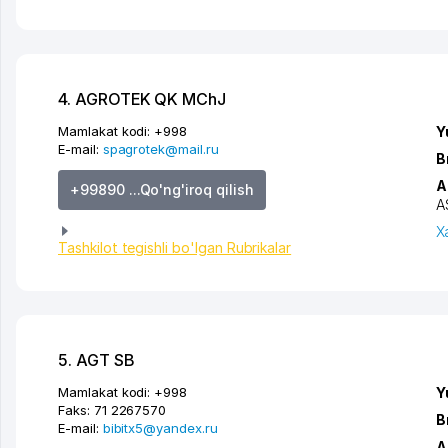
4. AGROTEK QK MChJ
Mamlakat kodi:
+998
Y
E-mail:
spagrotek@mail.ru
B
A
+99890 ...Qo'ng'iroq qilish
A
X
Tashkilot tegishli bo'lgan Rubrikalar
5. AGT SB
Mamlakat kodi:
+998
Y
Faks:
71 2267570
B
E-mail:
bibitx5@yandex.ru
A