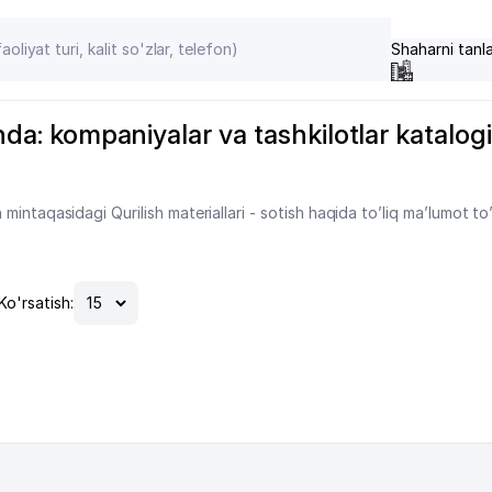
Shaharni tanl
nda: kompaniyalar va tashkilotlar katalogi,
intaqasidagi Qurilish materiallari - sotish haqida to’liq ma’lumot to
Ko'rsatish: