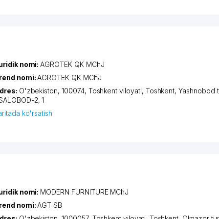
uridik nomi:
AGROTEK QK MChJ
rend nomi:
AGROTEK QK MChJ
dres:
O'zbekiston, 100074,
Toshkent viloyati
,
Toshkent
,
Yashnobod t
SALOBOD-2
, 1
aritada ko'rsatish
uridik nomi:
MODERN FURNITURE MChJ
rend nomi:
AGT SB
dres:
O'zbekiston, 1000057,
Toshkent viloyati
,
Toshkent
,
Olmazor tu