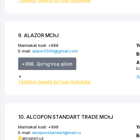
Tashkilot tegishli bo'lgan Rubrikalar
9. ALAZOR MChJ
Mamlakat kodi:
+998
Y
E-mail:
alazor5500@gmail.com
B
A
+998...Qo'ng'iroq qilish
k
X
Tashkilot tegishli bo'lgan Rubrikalar
10. ALCOPON STANDART TRADE MChJ
Mamlakat kodi:
+998
Y
E-mail:
alcoponstandart@mail.ru
B
alcopon.uz