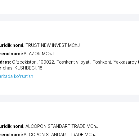
uridik nomi:
TRUST NEW INVEST MChJ
rend nomi:
ALAZOR MChJ
dres:
O'zbekiston, 100022,
Toshkent viloyati
,
Toshkent
,
Yakkasaroy 
o'chasi KUSHBEGI
, 18
aritada ko'rsatish
uridik nomi:
ALCOPON STANDART TRADE MChJ
rend nomi:
ALCOPON STANDART TRADE MChJ