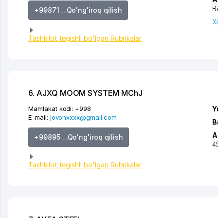
B
+99871 ...Qo'ng'iroq qilish
X
Tashkilot tegishli bo'lgan Rubrikalar
6. AJXQ MOOM SYSTEM MChJ
Mamlakat kodi:
+998
Y
E-mail:
jovohxxxx@gmail.com
B
A
+99895 ...Qo'ng'iroq qilish
4
Tashkilot tegishli bo'lgan Rubrikalar