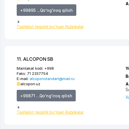
A
+99895 ...Qo'ng'iroq qilish
Tashkilot tegishli bo'lgan Rubrikalar
11. ALCOPON SB
Mamlakat kodi:
+998
Y
Faks:
71 2337754
B
E-mail:
alcoponstandart@mail.ru
alcopon.uz
A
S
+99871 ...Qo'ng'iroq qilish
X
Tashkilot tegishli bo'lgan Rubrikalar