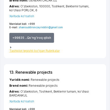
Brend nomi:
GENERATORLAR.UZ
Adres:
O'zbekiston, 100000,
Toshkent
,
Bektemir tumani
,
ko'chasi PORLOK
, 6
Xaritada ko'rsatish
Mamlakat kodi:
+998
E-mail:
shamsuddinovzayniddin@gmail.com
+99835 ...Qo'ng'iroq qilish
Tashkilot tegishli bo'lgan Rubrikalar
13. Renewable projects
Yuridik nomi:
Renewable projects
Brend nomi:
Renewable projects
Adres:
O'zbekiston,
Toshkent
,
Bektemir tumani
,
ko'chasi
BARDANKUL
Xaritada ko'rsatish
Mamlakat kodi:
+998