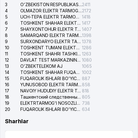
3
O'ZBEKISTON RESPUBLIKASI BOSH PROKURATURASI ISHONCH TELEFONI
2411
4
OLMAZOR ELEKTR TARMOG'I NOSOZLIKLARI XIZMATI
2172
5
UCH-TEPA ELEKTR TARMOG'I NOSOZLIKLARI XIZMATI
1418
6
TOSHKENT SHAHAR ELEKTR TARMOQLARI KORXONASI AJ
1417
7
SHAYXONTOHUR ELEKTR TARMOG'I NOSOZLIKLARINI TUZATISH XIZMATI
1407
8
SAMARQAND ELEKTR TARMOQLARI AJ
1398
9
SURXONDARYO ELEKTR TARMOQLARI AJ
1378
10
TOSHKENT TUMANI ELEKTR TARMOG'I AVARIYA XIZMATI
1286
11
TOSHKENT SHAHRI TASHKILOT TELEFONLARI HAQIDA MA'LUMOT BYUROSI
1263
12
DAVLAT TEST MARKAZINING ISHONCH TELEFONLARI
1080
13
O'ZBEKTELEKOM AJ
1065
14
TOSHKENT SHAHAR FUQAROLIK ISHLARI BO'YICHA SUDI
1002
15
FUQAROLIK ISHLARI BO'YICHA YAKKASAROY TUMANLARARO SUDI
887
16
YUNUSOBOD ELEKTR TARMOG'I NOSOZLIKLARI XIZMATI
858
17
NAVOIY HUDUDIY ELEKTR TARMOQLARI KORXONASI AJ
818
18
Ташкентский следственный изолятор
805
19
ELEKTRTARMOG'I NOSOZLIKLARINI TO'ZATISH SERGELI XIZMATI
738
20
FUQAROLIK ISHLARI BO'YICHA UCH-TEPA TUMANI SUDI
634
Sharhlar