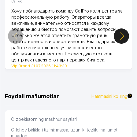
CallPro
Хочу поблагодарить команду CallPro колл-центра за
профессиональную работу. Операторы всегда
вежливые, внимательно относятся к каждому
обращению и быстро помогают решить вопросы.
Отдельно хочется отметить грамотную речь,
ответственность и оперативность. Благодаря их
работе значительно улучшилось качество
обслуживания клиентов. Рекомендую этот колл-
центр как надежного партнера для бизнеса.
Vip Brand 31.07.2026 11:43:39
Foydali ma'lumotlar
Hammasini ko'ring
O'zbekistonning mashhur saytlari
O'lchov birliklari tizimi: massa, uzunlik, tezlik, ma'lumot,
maydon