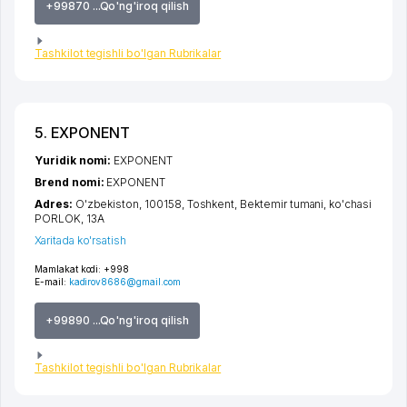
+99870 ...Qo'ng'iroq qilish
Tashkilot tegishli bo'lgan Rubrikalar
5. EXPONENT
Yuridik nomi:
EXPONENT
Brend nomi:
EXPONENT
Adres:
O'zbekiston, 100158,
Toshkent
,
Bektemir tumani
,
ko'chasi
PORLOK
, 13А
Xaritada ko'rsatish
Mamlakat kodi:
+998
E-mail:
kadirov8686@gmail.com
+99890 ...Qo'ng'iroq qilish
Tashkilot tegishli bo'lgan Rubrikalar