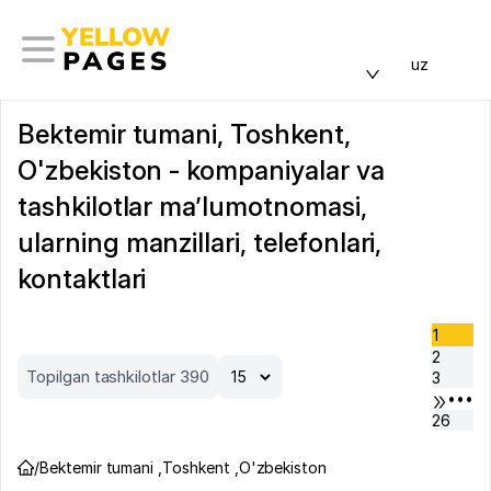
uz
Bektemir tumani, Toshkent,
O'zbekiston - kompaniyalar va
tashkilotlar ma’lumotnomasi,
ularning manzillari, telefonlari,
kontaktlari
1
2
Topilgan tashkilotlar 390
3
•••
26
/
Bektemir tumani
,
Toshkent
,
O'zbekiston