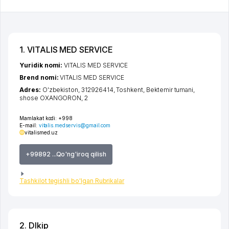
1. VITALIS MED SERVICE
Yuridik nomi:
VITALIS MED SERVICE
Brend nomi:
VITALIS MED SERVICE
Adres:
O'zbekiston, 312926414,
Toshkent
,
Bektemir tumani
,
shose OXANGORON
, 2
Mamlakat kodi:
+998
E-mail:
vitalis.medservis@gmail.com
vitalismed.uz
+99892 ...Qo'ng'iroq qilish
Tashkilot tegishli bo'lgan Rubrikalar
2. Dlkip