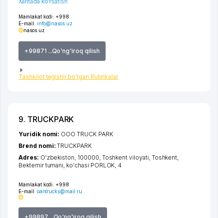
Xaritada ko'rsatish
Mamlakat kodi:
+998
E-mail:
info@nasos.uz
nasos.uz
+99871 ...Qo'ng'iroq qilish
Tashkilot tegishli bo'lgan Rubrikalar
9. TRUCKPARK
Yuridik nomi:
ООО TRUCK PARK
Brend nomi:
TRUCKPARK
Adres:
O'zbekiston, 100000,
Toshkent viloyati
,
Toshkent
,
Bektemir tumani
,
ko'chasi PORLOK
, 4
Mamlakat kodi:
+998
E-mail:
oantrucks@mail.ru
+99897 ...Qo'ng'iroq qilish