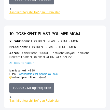
Tashkilot tegishli bo'lgan Rubrikalar
10. TOSHKENT PLAST POLIMER MChJ
Yuridik nomi:
TOSHKENT PLAST POLIMER MChJ
Brend nomi:
TOSHKENT PLAST POLIMER MChJ
Adres:
O'zbekiston, 100033,
Toshkent viloyati
,
Toshkent
,
Bektemir tumani
,
ko'chasi OLTINTOPGAN
, 22
Xaritada ko'rsatish
Mamlakat kodi:
+998
E-mail:
toshkentplastpolimer@gmail.com
toshkentplastpolimer.uz/rus/
+99895 ...Qo'ng'iroq qilish
Tashkilot tegishli bo'lgan Rubrikalar