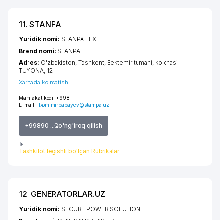
11. STANPA
Yuridik nomi:
STANPA TEX
Brend nomi:
STANPA
Adres:
O'zbekiston,
Toshkent
,
Bektemir tumani
,
ko'chasi
TUYONA
, 12
Xaritada ko'rsatish
Mamlakat kodi:
+998
E-mail:
ilxom.mirbabayev@stampa.uz
+99890 ...Qo'ng'iroq qilish
Tashkilot tegishli bo'lgan Rubrikalar
12. GENERATORLAR.UZ
Yuridik nomi:
SECURE POWER SOLUTION