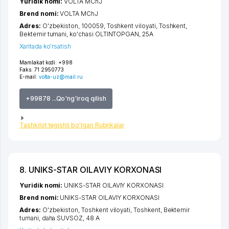
Yuridik nomi:
VOLTA MChJ
Brend nomi:
VOLTA MChJ
Adres:
O'zbekiston, 100059,
Toshkent viloyati
,
Toshkent
,
Bektemir tumani
,
ko'chasi OLTINTOPGAN
, 25А
Xaritada ko'rsatish
Mamlakat kodi:
+998
Faks:
71 2950773
E-mail:
volta-uz@mail.ru
+99878 ...Qo'ng'iroq qilish
Tashkilot tegishli bo'lgan Rubrikalar
8. UNIKS-STAR OILAVIY KORXONASI
Yuridik nomi:
UNIKS-STAR OILAVIY KORXONASI
Brend nomi:
UNIKS-STAR OILAVIY KORXONASI
Adres:
O'zbekiston,
Toshkent viloyati
,
Toshkent
,
Bektemir
tumani
,
daha SUVSOZ
, 48 А