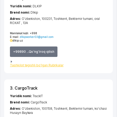
Yuridik nomi:
DLKIP
Brend nomi:
Dlkip
Adres:
O'zbekiston, 100231,
Toshkent
,
Bektemir tumani
,
oral
ROXAT
, 13A
Mamlakat kodi:
+998
E-mail:
dlkipworker03@gmail.com
dlkip.uz
+99890 ...Qo'ng'iroq qilish
Tashkilot tegishli bo'lgan Rubrikalar
3. CargoTrack
Yuridik nomi:
TrackIT
Brend nomi:
CargoTrack
Adres:
O'zbekiston, 100158,
Toshkent
,
Bektemir tumani
,
ko'chasi
Husayn Baykara