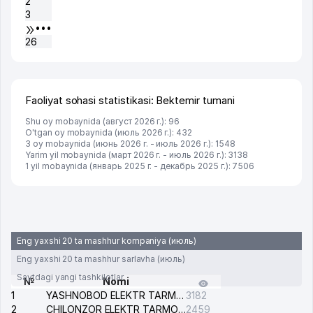
2
3
•••
26
Faoliyat sohasi statistikasi: Bektemir tumani
Shu oy mobaynida (август 2026 г.): 96
O'tgan oy mobaynida (июль 2026 г.): 432
3 oy mobaynida (июнь 2026 г. - июль 2026 г.): 1548
Yarim yil mobaynida (март 2026 г. - июль 2026 г.): 3138
1 yil mobaynida (январь 2025 г. - декабрь 2025 г.): 7506
Eng yaxshi 20 ta mashhur kompaniya (июль)
Eng yaxshi 20 ta mashhur sarlavha (июль)
Saytdagi yangi tashkilotlar
№
Nomi
1
YASHNOBOD ELEKTR TARMOG'I NOSOZLIKLARI XIZMATI
3182
2
CHILONZOR ELEKTR TARMOG'I NOSOZLIK XIZMATI
2459