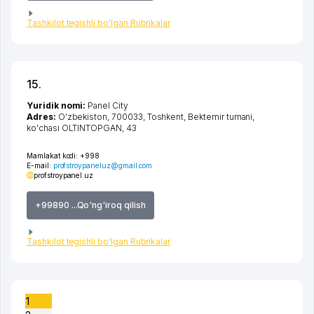
Tashkilot tegishli bo'lgan Rubrikalar
15.
Yuridik nomi:
Panel City
Adres:
O'zbekiston, 700033,
Toshkent
,
Bektemir tumani
,
ko'chasi OLTINTOPGAN
, 43
Mamlakat kodi:
+998
E-mail:
profstroypaneluz@gmail.com
profstroypanel.uz
+99890 ...Qo'ng'iroq qilish
Tashkilot tegishli bo'lgan Rubrikalar
1