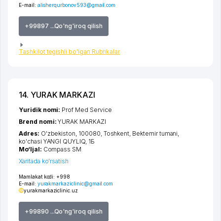
E-mail:
alisherqurbonov593@gmail.com
+99897 ...Qo'ng'iroq qilish
Tashkilot tegishli bo'lgan Rubrikalar
14. YURAK MARKAZI
Yuridik nomi:
Prof Med Service
Brend nomi:
YURAK MARKAZI
Adres:
O'zbekiston, 100080,
Toshkent
,
Bektemir tumani
,
ko'chasi YANGI QUYLIQ
, 1Б
Mo‘ljal:
Compass SM
Xaritada ko'rsatish
Mamlakat kodi:
+998
E-mail:
yurakmarkaziclinic@gmail.com
yurakmarkaziclinic.uz
+99890 ...Qo'ng'iroq qilish