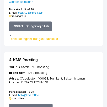
Xaritada ko'rsatish
Mamlakat kodi:
+998
E-mail:
trackit.uz@gmail.com
trackit.group
+99871 ...Qo'ng'iroq qilish
Tashkilot tegishli bo'lgan Rubrikalar
4. KMS Roasting
Yuridik nomi:
KMS Roasting
Brend nomi:
KMS Roasting
Adres:
O'zbekiston, 100033,
Toshkent
,
Bektemir tumani
,
ko'chasi O'RTA CHIRCHIK
, 31
Mamlakat kodi:
+998
E-mail:
hello@kms.coffee
kms.coffee