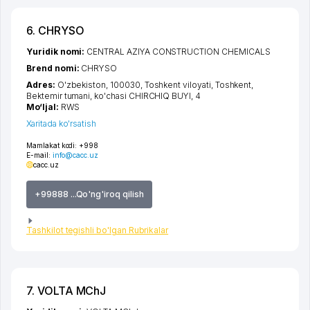
6. CHRYSO
Yuridik nomi:
CENTRAL AZIYA CONSTRUCTION CHEMICALS
Brend nomi:
CHRYSO
Adres:
O'zbekiston, 100030,
Toshkent viloyati
,
Toshkent
,
Bektemir tumani
,
ko'chasi CHIRCHIQ BUYI
, 4
Mo‘ljal:
RWS
Xaritada ko'rsatish
Mamlakat kodi:
+998
E-mail:
info@cacc.uz
cacc.uz
+99888 ...Qo'ng'iroq qilish
Tashkilot tegishli bo'lgan Rubrikalar
7. VOLTA MChJ