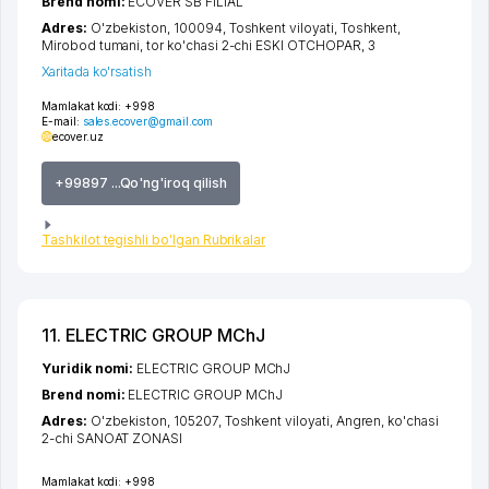
Brend nomi:
ECOVER SB FILIAL
Adres:
O'zbekiston, 100094,
Toshkent viloyati
,
Toshkent
,
Mirobod tumani
,
tor ko'chasi 2-chi ESKI OTCHOPAR
, 3
Xaritada ko'rsatish
Mamlakat kodi:
+998
E-mail:
sales.ecover@gmail.com
ecover.uz
+99897 ...Qo'ng'iroq qilish
Tashkilot tegishli bo'lgan Rubrikalar
11. ELECTRIC GROUP MChJ
Yuridik nomi:
ELECTRIC GROUP MChJ
Brend nomi:
ELECTRIC GROUP MChJ
Adres:
O'zbekiston, 105207,
Toshkent viloyati
,
Angren
,
ko'chasi
2-chi SANOAT ZONASI
Mamlakat kodi:
+998