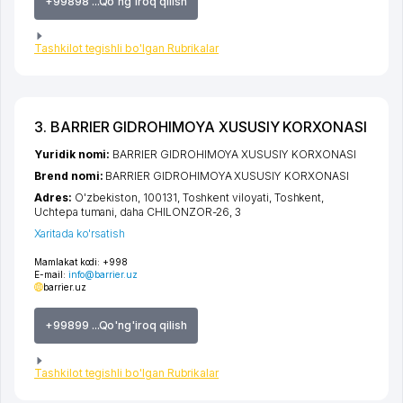
+99898 ...Qo'ng'iroq qilish
Tashkilot tegishli bo'lgan Rubrikalar
3. BARRIER GIDROHIMOYA XUSUSIY KORXONASI
Yuridik nomi:
BARRIER GIDROHIMOYA XUSUSIY KORXONASI
Brend nomi:
BARRIER GIDROHIMOYA XUSUSIY KORXONASI
Adres:
O'zbekiston, 100131,
Toshkent viloyati
,
Toshkent
,
Uchtepa tumani
,
daha CHILONZOR-26
, 3
Xaritada ko'rsatish
Mamlakat kodi:
+998
E-mail:
info@barrier.uz
barrier.uz
+99899 ...Qo'ng'iroq qilish
Tashkilot tegishli bo'lgan Rubrikalar