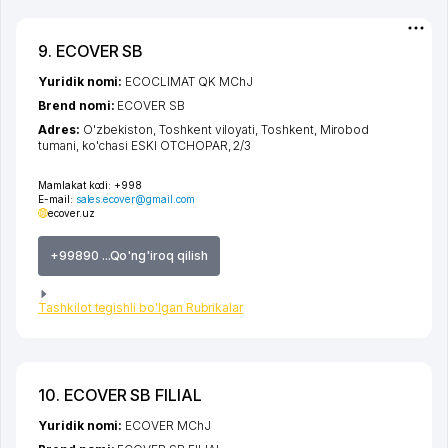
9. ECOVER SB
Yuridik nomi:
ECOCLIMAT QK MChJ
Brend nomi:
ECOVER SB
Adres:
O'zbekiston,
Toshkent viloyati
,
Toshkent
,
Mirobod
tumani
,
ko'chasi ESKI OTCHOPAR
, 2/3
Mamlakat kodi:
+998
E-mail:
sales.ecover@gmail.com
ecover.uz
+99890 ...Qo'ng'iroq qilish
Tashkilot tegishli bo'lgan Rubrikalar
10. ECOVER SB FILIAL
Yuridik nomi:
ECOVER MChJ