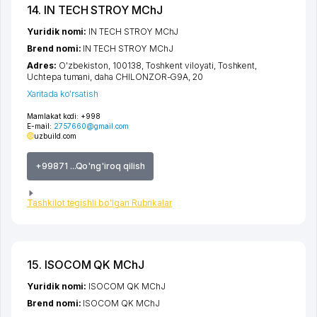
14. IN TECH STROY MChJ
Yuridik nomi:
IN TECH STROY MChJ
Brend nomi:
IN TECH STROY MChJ
Adres:
O'zbekiston, 100138,
Toshkent viloyati
,
Toshkent
,
Uchtepa tumani
,
daha CHILONZOR-G9A
, 20
Xaritada ko'rsatish
Mamlakat kodi:
+998
E-mail:
2757660@gmail.com
uzbuild.com
+99871 ...Qo'ng'iroq qilish
Tashkilot tegishli bo'lgan Rubrikalar
15. ISOCOM QK MChJ
Yuridik nomi:
ISOCOM QK MChJ
Brend nomi:
ISOCOM QK MChJ