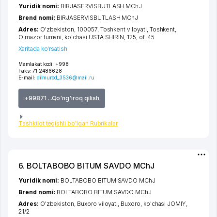
Yuridik nomi:
BIRJASERVISBUTLASH MChJ
Brend nomi:
BIRJASERVISBUTLASH MChJ
Adres:
O'zbekiston, 100057,
Toshkent viloyati
,
Toshkent
,
Olmazor tumani
,
ko'chasi USTA SHIRIN
, 125, of. 45
Xaritada ko'rsatish
Mamlakat kodi:
+998
Faks:
71 2486628
E-mail:
dilmurod_3536@mail.ru
+99871 ...Qo'ng'iroq qilish
Tashkilot tegishli bo'lgan Rubrikalar
6. BOLTABOBO BITUM SAVDO MChJ
Yuridik nomi:
BOLTABOBO BITUM SAVDO MChJ
Brend nomi:
BOLTABOBO BITUM SAVDO MChJ
Adres:
O'zbekiston,
Buxoro viloyati
,
Buxoro
,
ko'chasi JOMIY
,
21/2