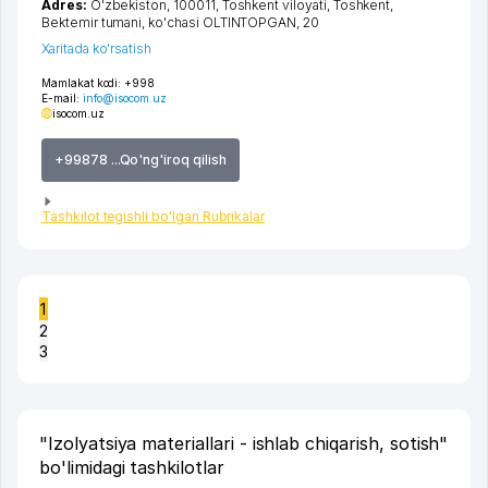
Adres:
O'zbekiston, 100011,
Toshkent viloyati
,
Toshkent
,
Bektemir tumani
,
ko'chasi OLTINTOPGAN
, 20
Xaritada ko'rsatish
Mamlakat kodi:
+998
E-mail:
info@isocom.uz
isocom.uz
+99878 ...Qo'ng'iroq qilish
Tashkilot tegishli bo'lgan Rubrikalar
1
2
3
"Izolyatsiya materiallari - ishlab chiqarish, sotish"
bo'limidagi tashkilotlar