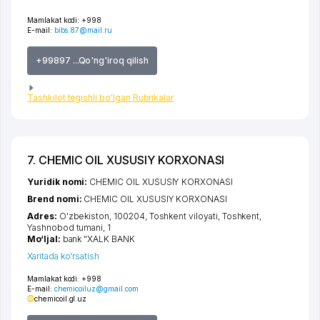
Mamlakat kodi:
+998
E-mail:
bibs.87@mail.ru
+99897 ...Qo'ng'iroq qilish
Tashkilot tegishli bo'lgan Rubrikalar
7. CHEMIC OIL XUSUSIY KORXONASI
Yuridik nomi:
CHEMIC OIL XUSUSIY KORXONASI
Brend nomi:
CHEMIC OIL XUSUSIY KORXONASI
Adres:
O'zbekiston, 100204,
Toshkent viloyati
,
Toshkent
,
Yashnobod tumani
, 1
Mo‘ljal:
bank "XALK BANK
Xaritada ko'rsatish
Mamlakat kodi:
+998
E-mail:
chemicoiluz@gmail.com
chemicoil.gl.uz