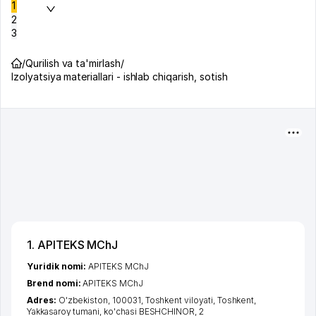
1
2
3
/
Qurilish va ta'mirlash
/
Izolyatsiya materiallari - ishlab chiqarish, sotish
1. APITEKS MChJ
Yuridik nomi:
APITEKS MChJ
Brend nomi:
APITEKS MChJ
Adres:
O'zbekiston, 100031,
Toshkent viloyati
,
Toshkent
,
Yakkasaroy tumani
,
ko'chasi BESHCHINOR
, 2