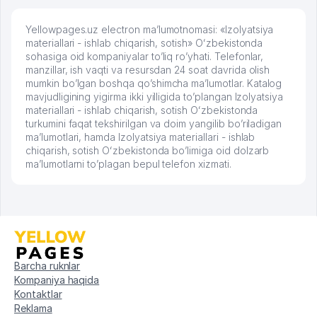
Yellowpages.uz electron ma’lumotnomasi: «Izolyatsiya
materiallari - ishlab chiqarish, sotish» Oʻzbekistonda
sohasiga oid kompaniyalar to’liq ro’yhati. Telefonlar,
manzillar, ish vaqti va resursdan 24 soat davrida olish
mumkin bo’lgan boshqa qo’shimcha ma’lumotlar. Katalog
mavjudligining yigirma ikki yilligida to’plangan Izolyatsiya
materiallari - ishlab chiqarish, sotish Oʻzbekistonda
turkumini faqat tekshirilgan va doim yangilib bo’riladigan
ma’lumotlari, hamda Izolyatsiya materiallari - ishlab
chiqarish, sotish Oʻzbekistonda bo’limiga oid dolzarb
ma’lumotlarni to’plagan bepul telefon xizmati.
Barcha ruknlar
Kompaniya haqida
Kontaktlar
Reklama