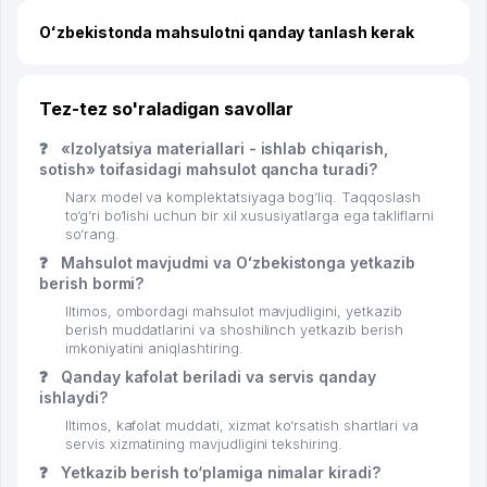
Oʻzbekistonda mahsulotni qanday tanlash kerak
Tez-tez so'raladigan savollar
❓
«Izolyatsiya materiallari - ishlab chiqarish,
sotish» toifasidagi mahsulot qancha turadi?
Narx model va komplektatsiyaga bog‘liq. Taqqoslash
to‘g‘ri bo‘lishi uchun bir xil xususiyatlarga ega takliflarni
so‘rang.
❓
Mahsulot mavjudmi va Oʻzbekistonga yetkazib
berish bormi?
Iltimos, ombordagi mahsulot mavjudligini, yetkazib
berish muddatlarini va shoshilinch yetkazib berish
imkoniyatini aniqlashtiring.
❓
Qanday kafolat beriladi va servis qanday
ishlaydi?
Iltimos, kafolat muddati, xizmat ko‘rsatish shartlari va
servis xizmatining mavjudligini tekshiring.
❓
Yetkazib berish to‘plamiga nimalar kiradi?