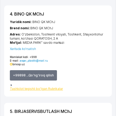
4. BINO QK MChJ
Yuridik nomi:
BINO QK MChJ
Brend nomi:
BINO QK MChJ
Adres:
O'zbekiston,
Toshkent viloyati
,
Toshkent
,
Shayxontohur
tumani
,
ko'chasi QORATOSH
, 2 А
Mo‘ljal:
MEDIA PARK" savdo markazi
Xaritada ko'rsatish
Mamlakat kodi:
+998
E-mail:
asqar_plastik@mail.ru
binosp.uz
+99898 ...Qo'ng'iroq qilish
Tashkilot tegishli bo'lgan Rubrikalar
5. BIRJASERVISBUTLASH MChJ