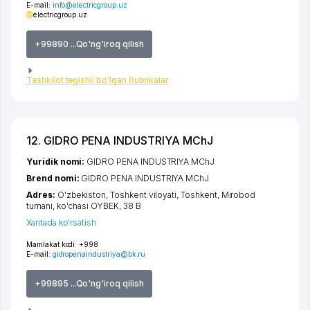
E-mail:
info@electricgroup.uz
electricgroup.uz
+99890 ...Qo'ng'iroq qilish
Tashkilot tegishli bo'lgan Rubrikalar
12. GIDRO PENA INDUSTRIYA MChJ
Yuridik nomi:
GIDRO PENA INDUSTRIYA MChJ
Brend nomi:
GIDRO PENA INDUSTRIYA MChJ
Adres:
O'zbekiston,
Toshkent viloyati
,
Toshkent
,
Mirobod
tumani
,
ko'chasi OYBEK
, 38 B
Xaritada ko'rsatish
Mamlakat kodi:
+998
E-mail:
gidropenaindustriya@bk.ru
+99895 ...Qo'ng'iroq qilish