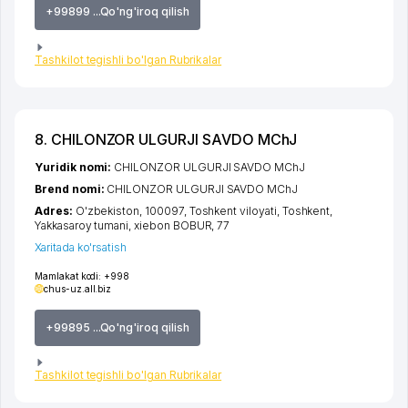
+99899 ...Qo'ng'iroq qilish
Tashkilot tegishli bo'lgan Rubrikalar
8. CHILONZOR ULGURJI SAVDO MChJ
Yuridik nomi:
CHILONZOR ULGURJI SAVDO MChJ
Brend nomi:
CHILONZOR ULGURJI SAVDO MChJ
Adres:
O'zbekiston, 100097,
Toshkent viloyati
,
Toshkent
,
Yakkasaroy tumani
,
xiеbon BOBUR
, 77
Xaritada ko'rsatish
Mamlakat kodi:
+998
chus-uz.all.biz
+99895 ...Qo'ng'iroq qilish
Tashkilot tegishli bo'lgan Rubrikalar