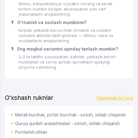
Iltimos, komplektatsiya ro‘yxatini so‘rang va kerak
bo‘lishi mumkin bo‘lgan aksessuarlar yoki sarf
materiallarini aniqlashtiring.
❓
O‘rnatish va sozlash mumkinmi?
Ko‘plab yetkazib beruvchilar o‘rnatish va sozlash
xizmatini alohida taklif qilishadi — iltimos, narxi va
muddatlarini aniqlashtiring.
❓
Eng maqbul variantni qanday tanlash mumkin?
2–3 ta taklifni xususiyatlari, kafolati, yetkazib berish
muddatlari va servis qo‘llab-quvvatlash qulayligi
bo‘yicha solishtiring.
O‘xshash ruknlar
Hammasini ko'ring
Metall burchak, po‘lat burchak - sotish, ishlab chiqarish
Quruq qurilish aralashmalari - sotish, ishlab chiqarish
Portlatish ishlari