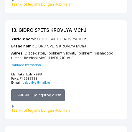
Tashkilot tegishli bo'lgan Rubrikalar
13. GIDRO SPETS KROVLYA MChJ
Yuridik nomi:
GIDRO SPETS KROVLYA MChJ
Brend nomi:
GIDRO SPETS KROVLYA MChJ
Adres:
O'zbekiston,
Toshkent viloyati
,
Toshkent
,
Yashnobod
tumani
,
ko'chasi MASHHADI
, 210, of. 1
Xaritada ko'rsatish
Mamlakat kodi:
+998
Faks:
71 2693999
E-mail:
uzkrovlya@mail.ru
+99890 ...Qo'ng'iroq qilish
Tashkilot tegishli bo'lgan Rubrikalar