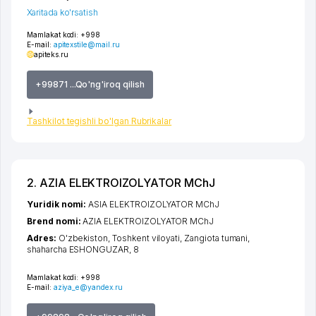
Xaritada ko'rsatish
Mamlakat kodi:
+998
E-mail:
apitexstile@mail.ru
apiteks.ru
+99871 ...Qo'ng'iroq qilish
Tashkilot tegishli bo'lgan Rubrikalar
2. AZIA ELEKTROIZOLYATOR MChJ
Yuridik nomi:
ASIA ELEKTROIZOLYATOR MChJ
Brend nomi:
AZIA ELEKTROIZOLYATOR MChJ
Adres:
O'zbekiston,
Toshkent viloyati
,
Zangiota tumani
,
shaharcha ESHONGUZAR
, 8
Mamlakat kodi:
+998
E-mail:
aziya_e@yandex.ru