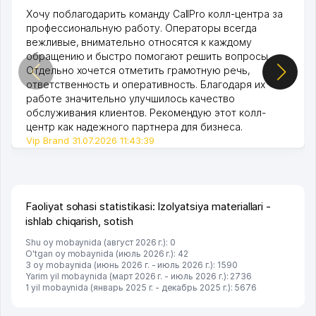
Хочу поблагодарить команду CallPro колл-центра за
профессиональную работу. Операторы всегда
вежливые, внимательно относятся к каждому
обращению и быстро помогают решить вопросы.
Отдельно хочется отметить грамотную речь,
ответственность и оперативность. Благодаря их
работе значительно улучшилось качество
обслуживания клиентов. Рекомендую этот колл-
центр как надежного партнера для бизнеса.
Vip Brand 31.07.2026 11:43:39
Faoliyat sohasi statistikasi: Izolyatsiya materiallari -
ishlab chiqarish, sotish
Shu oy mobaynida (август 2026 г.): 0
O'tgan oy mobaynida (июль 2026 г.): 42
3 oy mobaynida (июнь 2026 г. - июль 2026 г.): 1590
Yarim yil mobaynida (март 2026 г. - июль 2026 г.): 2736
1 yil mobaynida (январь 2025 г. - декабрь 2025 г.): 5676