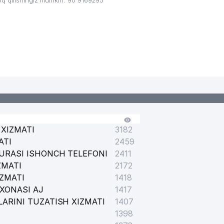
q qilishingiz mumkin: 90 9169295
XIZMATI
3182
ATI
2459
URASI ISHONCH TELEFONI
2411
ZMATI
2172
IZMATI
1418
XONASI AJ
1417
ARINI TUZATISH XIZMATI
1407
1398