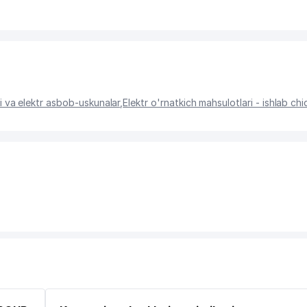
ri va elektr asbob-uskunalar
,
Elektr o'rnatkich mahsulotlari - ishlab chi