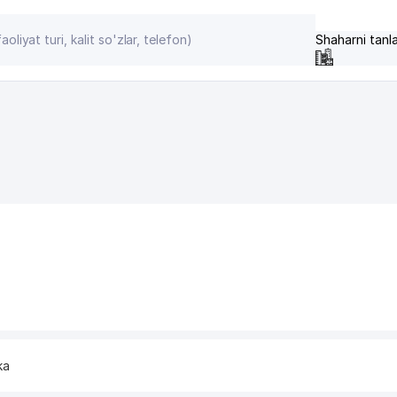
Shaharni tanl
ka