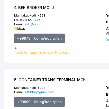
4. BEK BROKER MChJ
Mamlakat kodi:
+998
Y
Faks:
78 1203776
B
E-mail:
info@bb.uz
bb.uz
A
A
+99878 ...Qo'ng'iroq qilish
X
Tashkilot tegishli bo'lgan Rubrikalar
5. CONTAINER TRANS TERMINAL MChJ
Mamlakat kodi:
+998
Y
E-mail:
ctt.ildar@gmail.com
B
A
+99890 ...Qo'ng'iroq qilish
k