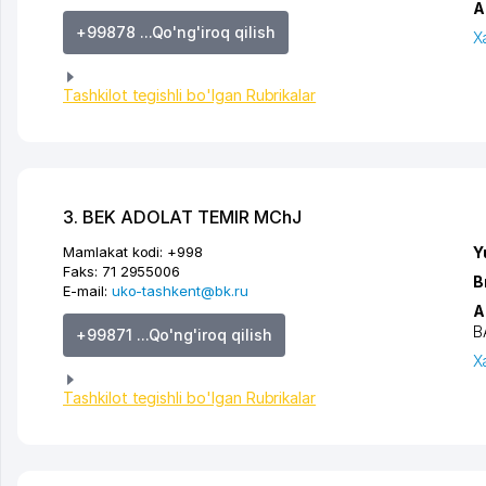
A
+99878 ...Qo'ng'iroq qilish
X
Tashkilot tegishli bo'lgan Rubrikalar
3. BEK ADOLAT TEMIR MChJ
Mamlakat kodi:
+998
Y
Faks:
71 2955006
B
E-mail:
uko-tashkent@bk.ru
A
B
+99871 ...Qo'ng'iroq qilish
X
Tashkilot tegishli bo'lgan Rubrikalar