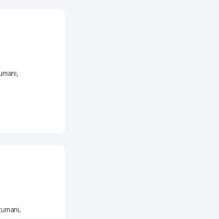
umani
,
tumani
,