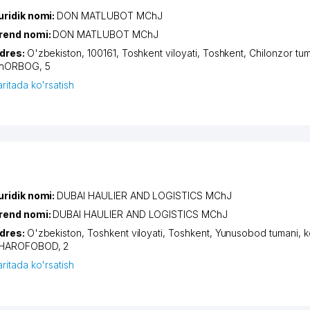
uridik nomi:
DON MATLUBOT MChJ
rend nomi:
DON MATLUBOT MChJ
dres:
O'zbekiston, 100161,
Toshkent viloyati
,
Toshkent
,
Chilonzor tu
hORBOG
, 5
aritada ko'rsatish
uridik nomi:
DUBAI HAULIER AND LOGISTICS MChJ
rend nomi:
DUBAI HAULIER AND LOGISTICS MChJ
dres:
O'zbekiston,
Toshkent viloyati
,
Toshkent
,
Yunusobod tumani
,
k
HAROFOBOD
, 2
aritada ko'rsatish