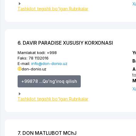
X
Tashkilot tegishli bo'lgan Rubrikalar
6. DAVIR PARADISE XUSUSIY KORXONASI
Mamlakat kodi:
+998
Y
Faks:
78 1132016
B
E-mail:
info@don-donio.uz
don-donio.uz
A
t
M
+99878 ...Qo'ng'iroq qilish
X
Tashkilot tegishli bo'lgan Rubrikalar
7. DON MATLUBOT MChJ