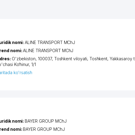
uridik nomi:
ALINE TRANSPORT MChJ
rend nomi:
ALINE TRANSPORT MChJ
dres:
O'zbekiston, 100037,
Toshkent viloyati
,
Toshkent
,
Yakkasaroy 
o'chasi Ko‘hinur
, 1/1
aritada ko'rsatish
uridik nomi:
BAYER GROUP MChJ
rend nomi:
BAYER GROUP MChJ