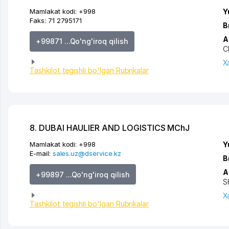
Mamlakat kodi:
+998
Y
Faks:
71 2795171
B
A
+99871 ...Qo'ng'iroq qilish
C
X
Tashkilot tegishli bo'lgan Rubrikalar
8. DUBAI HAULIER AND LOGISTICS MChJ
Mamlakat kodi:
+998
Y
E-mail:
sales.uz@dservice.kz
B
A
+99897 ...Qo'ng'iroq qilish
S
X
Tashkilot tegishli bo'lgan Rubrikalar