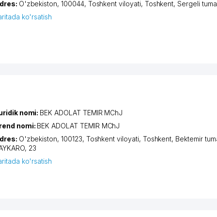
dres:
O'zbekiston, 100044,
Toshkent viloyati
,
Toshkent
,
Sergeli tuma
aritada ko'rsatish
uridik nomi:
BEK ADOLAT TEMIR MChJ
rend nomi:
BEK ADOLAT TEMIR MChJ
dres:
O'zbekiston, 100123,
Toshkent viloyati
,
Toshkent
,
Bektemir tum
AYKARO
, 23
aritada ko'rsatish