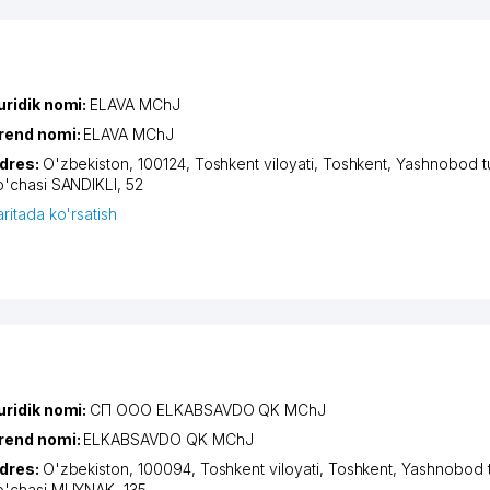
uridik nomi:
ELAVA MChJ
rend nomi:
ELAVA MChJ
dres:
O'zbekiston, 100124,
Toshkent viloyati
,
Toshkent
,
Yashnobod t
o'chasi SANDIKLI
, 52
aritada ko'rsatish
uridik nomi:
СП ООО ELKABSAVDO QK MChJ
rend nomi:
ELKABSAVDO QK MChJ
dres:
O'zbekiston, 100094,
Toshkent viloyati
,
Toshkent
,
Yashnobod 
o'chasi MUYNAK
, 135