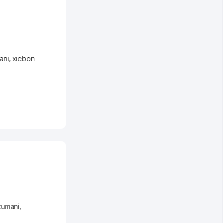
ani
,
xiеbon
tumani
,