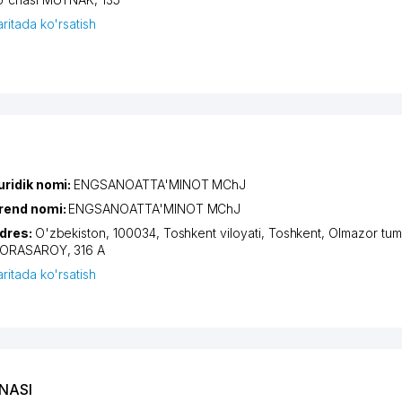
aritada ko'rsatish
uridik nomi:
ENGSANOATTA'MINOT MChJ
rend nomi:
ENGSANOATTA'MINOT MChJ
dres:
O'zbekiston, 100034,
Toshkent viloyati
,
Toshkent
,
Olmazor tum
ORASAROY
, 316 А
aritada ko'rsatish
NASI