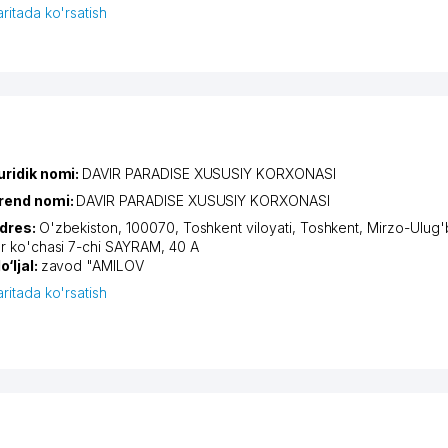
aritada ko'rsatish
uridik nomi:
DAVIR PARADISE XUSUSIY KORXONASI
rend nomi:
DAVIR PARADISE XUSUSIY KORXONASI
dres:
O'zbekiston, 100070,
Toshkent viloyati
,
Toshkent
,
Mirzo-Ulug'
or ko'chasi 7-chi SAYRAM
, 40 А
o‘ljal:
zavod "AMILOV
aritada ko'rsatish