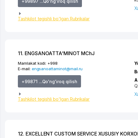
+99897 ...Qo'ng'iroq qilish
X
Tashkilot tegishli bo'lgan Rubrikalar
11. ENGSANOATTA'MINOT MChJ
Mamlakat kodi:
+998
Y
E-mail:
engsanoattaminot@mail.ru
B
A
+99871 ...Qo'ng'iroq qilish
Q
X
Tashkilot tegishli bo'lgan Rubrikalar
12. EXCELLENT CUSTOM SERVICE XUSUSIY KORXO