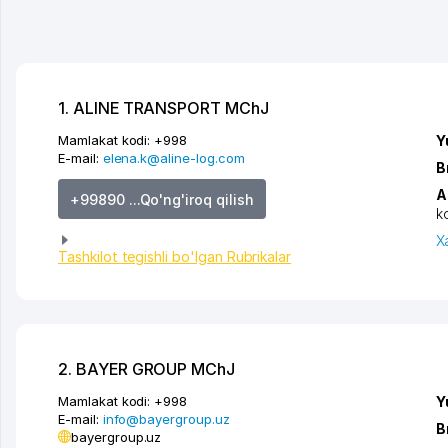
1. ALINE TRANSPORT MChJ
Mamlakat kodi:
+998
Y
E-mail:
elena.k@aline-log.com
B
A
+99890 ...Qo'ng'iroq qilish
k
X
Tashkilot tegishli bo'lgan Rubrikalar
2. BAYER GROUP MChJ
Mamlakat kodi:
+998
Y
E-mail:
info@bayergroup.uz
B
bayergroup.uz