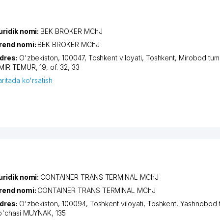
uridik nomi:
BEK BROKER MChJ
rend nomi:
BEK BROKER MChJ
dres:
O'zbekiston, 100047,
Toshkent viloyati
,
Toshkent
,
Mirobod tum
MIR TEMUR
, 19, of. 32, 33
aritada ko'rsatish
uridik nomi:
CONTAINER TRANS TERMINAL MChJ
rend nomi:
CONTAINER TRANS TERMINAL MChJ
dres:
O'zbekiston, 100094,
Toshkent viloyati
,
Toshkent
,
Yashnobod 
o'chasi MUYNAK
, 135