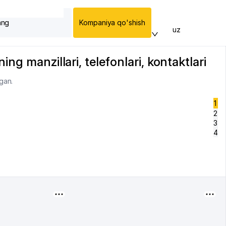
ang
Kompaniya qo'shish
uz
ng manzillari, telefonlari, kontaktlari
gan.
1
2
3
4