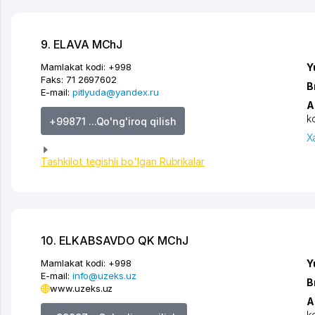
9. ELAVA MChJ
Mamlakat kodi:
+998
Y
Faks:
71 2697602
B
E-mail:
pitlyuda@yandex.ru
A
k
+99871 ...Qo'ng'iroq qilish
X
Tashkilot tegishli bo'lgan Rubrikalar
10. ELKABSAVDO QK MChJ
Mamlakat kodi:
+998
Y
E-mail:
info@uzeks.uz
B
www.uzeks.uz
A
k