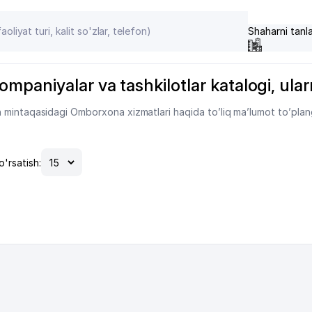
Shaharni tanl
aniyalar va tashkilotlar katalogi, ularni
 mintaqasidagi Omborxona xizmatlari haqida to’liq ma’lumot to’plan
o'rsatish: