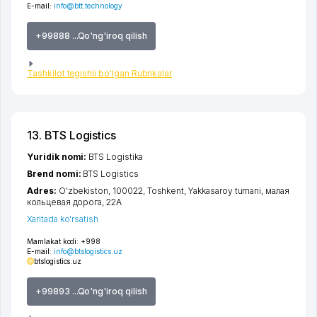
E-mail:
info@btt.technology
+99888 ...Qo'ng'iroq qilish
Tashkilot tegishli bo'lgan Rubrikalar
13. BTS Logistics
Yuridik nomi:
BTS Logistika
Brend nomi:
BTS Logistics
Adres:
O'zbekiston, 100022,
Toshkent
,
Yakkasaroy tumani
,
малая
кольцевая дорога
, 22А
Xaritada ko'rsatish
Mamlakat kodi:
+998
E-mail:
info@btslogistics.uz
btslogistics.uz
+99893 ...Qo'ng'iroq qilish