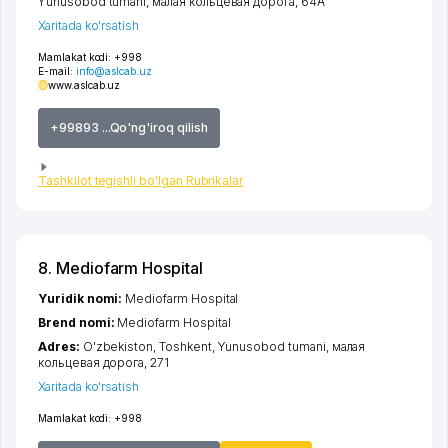
Yunusobod tumani
,
малая кольцевая дорога
, 64А
Xaritada ko'rsatish
Mamlakat kodi:
+998
E-mail:
info@aslcab.uz
www.aslcab.uz
+99893 ...Qo'ng'iroq qilish
Tashkilot tegishli bo'lgan Rubrikalar
8. Mediofarm Hospital
Yuridik nomi:
Mediofarm Hospital
Brend nomi:
Mediofarm Hospital
Adres:
O'zbekiston,
Toshkent
,
Yunusobod tumani
,
малая
кольцевая дорога
, 271
Xaritada ko'rsatish
Mamlakat kodi:
+998