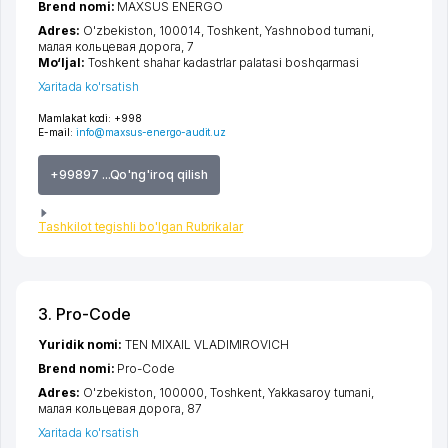
Brend nomi:
MAXSUS ENERGO
Adres:
O'zbekiston, 100014,
Toshkent
,
Yashnobod tumani
,
малая кольцевая дорога
, 7
Mo‘ljal:
Toshkent shahar kadastrlar palatasi boshqarmasi
Xaritada ko'rsatish
Mamlakat kodi:
+998
E-mail:
info@maxsus-energo-audit.uz
+99897 ...Qo'ng'iroq qilish
Tashkilot tegishli bo'lgan Rubrikalar
3. Pro-Code
Yuridik nomi:
TEN MIXAIL VLADIMIROVICH
Brend nomi:
Pro-Code
Adres:
O'zbekiston, 100000,
Toshkent
,
Yakkasaroy tumani
,
малая кольцевая дорога
, 87
Xaritada ko'rsatish