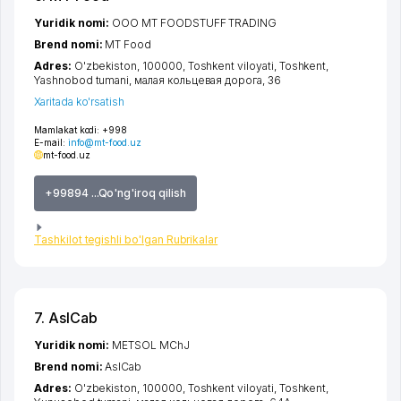
Yuridik nomi:
ООО MT FOODSTUFF TRADING
Brend nomi:
MT Food
Adres:
O'zbekiston, 100000,
Toshkent viloyati
,
Toshkent
,
Yashnobod tumani
,
малая кольцевая дорога
, 36
Xaritada ko'rsatish
Mamlakat kodi:
+998
E-mail:
info@mt-food.uz
mt-food.uz
+99894 ...Qo'ng'iroq qilish
Tashkilot tegishli bo'lgan Rubrikalar
7. AslCab
Yuridik nomi:
METSOL MChJ
Brend nomi:
AslCab
Adres:
O'zbekiston, 100000,
Toshkent viloyati
,
Toshkent
,