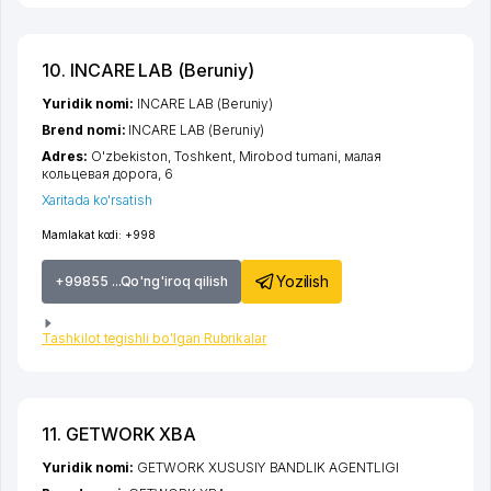
10. INCARE LAB (Beruniy)
Yuridik nomi:
INCARE LAB (Beruniy)
Brend nomi:
INCARE LAB (Beruniy)
Adres:
O'zbekiston,
Toshkent
,
Mirobod tumani
,
малая
кольцевая дорога
, 6
Xaritada ko'rsatish
Mamlakat kodi:
+998
Yozilish
+99855 ...Qo'ng'iroq qilish
Tashkilot tegishli bo'lgan Rubrikalar
11. GETWORK XBA
Yuridik nomi:
GETWORK XUSUSIY BANDLIK AGENTLIGI