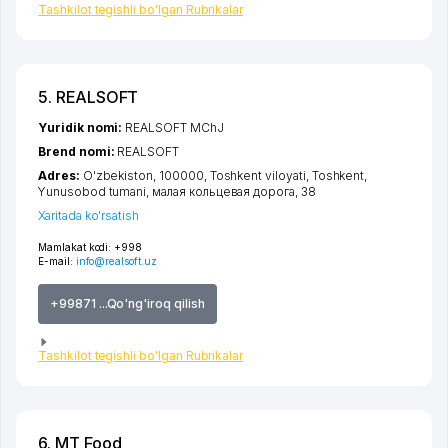
Tashkilot tegishli bo'lgan Rubrikalar
5. REALSOFT
Yuridik nomi:
REALSOFT MChJ
Brend nomi:
REALSOFT
Adres:
O'zbekiston, 100000,
Toshkent viloyati
,
Toshkent
,
Yunusobod tumani
,
малая кольцевая дорога
, 38
Xaritada ko'rsatish
Mamlakat kodi:
+998
E-mail:
info@realsoft.uz
+99871 ...Qo'ng'iroq qilish
Tashkilot tegishli bo'lgan Rubrikalar
6. MT Food