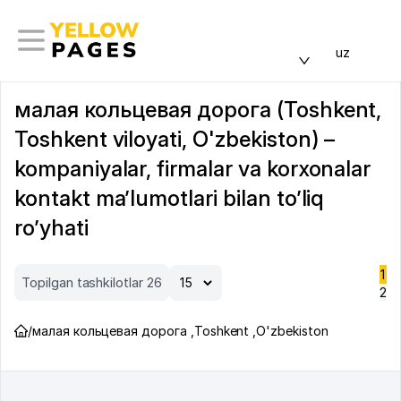
uz
малая кольцевая дорога (Toshkent,
Toshkent viloyati, O'zbekiston) –
kompaniyalar, firmalar va korxonalar
kontakt ma’lumotlari bilan to’liq
ro’yhati
1
Topilgan tashkilotlar 26
2
/
малая кольцевая дорога
,
Toshkent
,
O'zbekiston