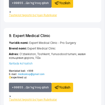
Yozilish
+99855 ...Qo'ng'iroq qilish
Tashkilot tegishli bo'lgan Rubrikalar
9. Expert Medical Clinic
Yuridik nomi:
Expert Medical Clinic - Pro Surgery
Brend nomi:
Expert Medical Clinic
Adres:
O'zbekiston,
Toshkent
,
Yunusobod tumani
,
малая
кольцевая дорога
, 112а
Xaritada ko'rsatish
Mamlakat kodi:
+998
E-mail:
medicalexp@gmail.com
expertmed.uz
Yozilish
+99855 ...Qo'ng'iroq qilish
Tashkilot tegishli bo'lgan Rubrikalar