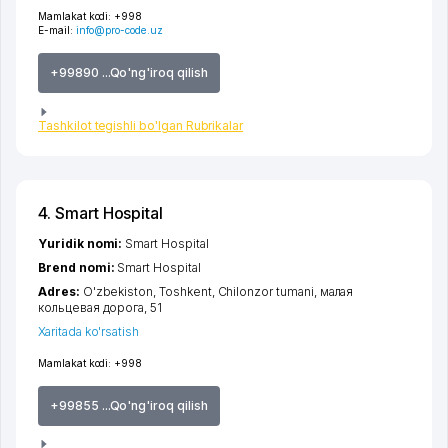
Mamlakat kodi:
+998
E-mail:
info@pro-code.uz
+99890 ...Qo'ng'iroq qilish
Tashkilot tegishli bo'lgan Rubrikalar
4. Smart Hospital
Yuridik nomi:
Smart Hospital
Brend nomi:
Smart Hospital
Adres:
O'zbekiston,
Toshkent
,
Chilonzor tumani
,
малая
кольцевая дорога
, 51
Xaritada ko'rsatish
Mamlakat kodi:
+998
+99855 ...Qo'ng'iroq qilish