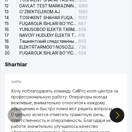
12
DAVLAT TEST MARKAZINING ISHONCH TELEFONLARI
1080
13
O'ZBEKTELEKOM AJ
1065
14
TOSHKENT SHAHAR FUQAROLIK ISHLARI BO'YICHA SUDI
1002
15
FUQAROLIK ISHLARI BO'YICHA YAKKASAROY TUMANLARARO SUDI
887
16
YUNUSOBOD ELEKTR TARMOG'I NOSOZLIKLARI XIZMATI
858
17
NAVOIY HUDUDIY ELEKTR TARMOQLARI KORXONASI AJ
818
18
Ташкентский следственный изолятор
805
19
ELEKTRTARMOG'I NOSOZLIKLARINI TO'ZATISH SERGELI XIZMATI
738
20
FUQAROLIK ISHLARI BO'YICHA UCH-TEPA TUMANI SUDI
634
Sharhlar
CallPro
Хочу поблагодарить команду CallPro колл-центра за
профессиональную работу. Операторы всегда
вежливые, внимательно относятся к каждому
обращению и быстро помогают решить вопросы.
Отдельно хочется отметить грамотную речь,
ответственность и оперативность. Благодаря их
работе значительно улучшилось качество