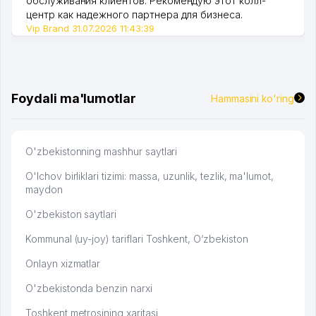
обслуживания клиентов. Рекомендую этот колл-
центр как надежного партнера для бизнеса.
Vip Brand 31.07.2026 11:43:39
Foydali ma'lumotlar
Hammasini ko'ring
O'zbekistonning mashhur saytlari
O'lchov birliklari tizimi: massa, uzunlik, tezlik, ma'lumot,
maydon
O'zbekiston saytlari
Kommunal (uy-joy) tariflari Toshkent, O‘zbekiston
Onlayn xizmatlar
O'zbekistonda benzin narxi
Toshkent metrosining xaritasi