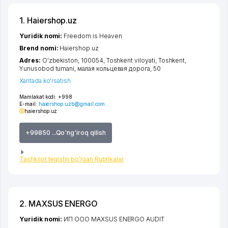
1. Haiershop.uz
Yuridik nomi:
Freedom is Heaven
Brend nomi:
Haiershop.uz
Adres:
O'zbekiston, 100054,
Toshkent viloyati
,
Toshkent
,
Yunusobod tumani
,
малая кольцевая дорога
, 50
Xaritada ko'rsatish
Mamlakat kodi:
+998
E-mail:
haiershop.uzb@gmail.com
haiershop.uz
+99850 ...Qo'ng'iroq qilish
Tashkilot tegishli bo'lgan Rubrikalar
2. MAXSUS ENERGO
Yuridik nomi:
ИП ООО MAXSUS ENERGO AUDIT