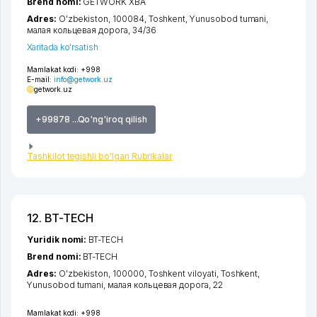
Brend nomi:
GETWORK XBA
Adres:
O'zbekiston, 100084,
Toshkent
,
Yunusobod tumani
,
малая кольцевая дорога
, 34/36
Xaritada ko'rsatish
Mamlakat kodi:
+998
E-mail:
info@getwork.uz
getwork.uz
+99878 ...Qo'ng'iroq qilish
Tashkilot tegishli bo'lgan Rubrikalar
12. BT-TECH
Yuridik nomi:
BT-TECH
Brend nomi:
BT-TECH
Adres:
O'zbekiston, 100000,
Toshkent viloyati
,
Toshkent
,
Yunusobod tumani
,
малая кольцевая дорога
, 22
Mamlakat kodi:
+998