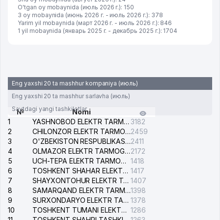
O'tgan oy mobaynida (июль 2026 г.): 150
3 oy mobaynida (июнь 2026 г. - июль 2026 г.): 378
Yarim yil mobaynida (март 2026 г. - июль 2026 г.): 846
1 yil mobaynida (январь 2025 г. - декабрь 2025 г.): 1704
Eng yaxshi 20 ta mashhur kompaniya (июль)
Eng yaxshi 20 ta mashhur sarlavha (июль)
Saytdagi yangi tashkilotlar
№
Nomi
1
YASHNOBOD ELEKTR TARMOG'I NOSOZLIKLARI XIZMATI
3182
2
CHILONZOR ELEKTR TARMOG'I NOSOZLIK XIZMATI
2459
3
O'ZBEKISTON RESPUBLIKASI BOSH PROKURATURASI ISHONCH TELEFONI
2411
4
OLMAZOR ELEKTR TARMOG'I NOSOZLIKLARI XIZMATI
2172
5
UCH-TEPA ELEKTR TARMOG'I NOSOZLIKLARI XIZMATI
1418
6
TOSHKENT SHAHAR ELEKTR TARMOQLARI KORXONASI AJ
1417
7
SHAYXONTOHUR ELEKTR TARMOG'I NOSOZLIKLARINI TUZATISH XIZMATI
1407
8
SAMARQAND ELEKTR TARMOQLARI AJ
1398
9
SURXONDARYO ELEKTR TARMOQLARI AJ
1378
10
TOSHKENT TUMANI ELEKTR TARMOG'I AVARIYA XIZMATI
1286
11
TOSHKENT SHAHRI TASHKILOT TELEFONLARI HAQIDA MA'LUMOT BYUROSI
1263