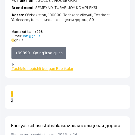
Yuridik nomi:
GOLDEN HOUSE ООО
Brend nomi:
SEMEYNIY TURAR-JOY KOMPLEKSI
Adres:
O'zbekiston, 100000,
Toshkent viloyati
,
Toshkent
,
Yakkasaroy tumani
,
малая кольцевая дорога
, 89
Mamlakat kodi:
+998
E-mail:
info@gh.uz
gh.uz
+99890 ...Qo'ng'iroq qilish
Tashkilot tegishli bo'lgan Rubrikalar
1
2
Faoliyat sohasi statistikasi: малая кольцевая дорога
Shu oy mobaynida (август 2026 г.): 24