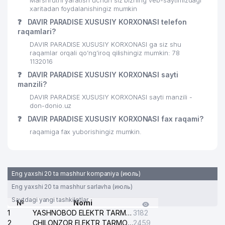
Marshrutni yaratish uchun siz bizning veb-saytimizdagi
xaritadan foydalanishingiz mumkin
❓
DAVIR PARADISE XUSUSIY KORXONASI telefon
raqamlari?
DAVIR PARADISE XUSUSIY KORXONASI ga siz shu
raqamlar orqali qo’ng’iroq qilishingiz mumkin: 78
1132016
❓
DAVIR PARADISE XUSUSIY KORXONASI sayti
manzili?
DAVIR PARADISE XUSUSIY KORXONASI sayti manzili -
don-donio.uz
❓
DAVIR PARADISE XUSUSIY KORXONASI fax raqami?
raqamiga fax yuborishingiz mumkin.
Eng yaxshi 20 ta mashhur kompaniya (июль)
Eng yaxshi 20 ta mashhur sarlavha (июль)
Saytdagi yangi tashkilotlar
№
Nomi
1
YASHNOBOD ELEKTR TARMOG'I NOSOZLIKLARI XIZMATI
3182
2
CHILONZOR ELEKTR TARMOG'I NOSOZLIK XIZMATI
2459