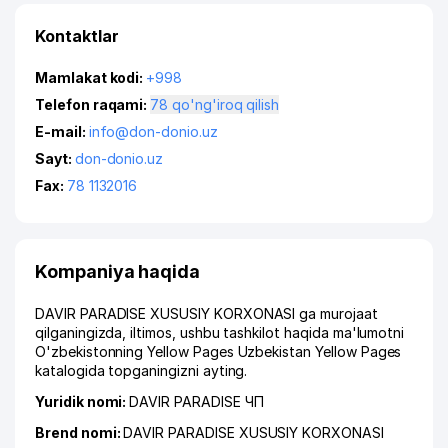
Kontaktlar
Mamlakat kodi:
+998
Telefon raqami:
78 qo'ng'iroq qilish
E-mail:
info@don-donio.uz
Sayt:
don-donio.uz
Fax:
78 1132016
Kompaniya haqida
DAVIR PARADISE XUSUSIY KORXONASI ga murojaat
qilganingizda, iltimos, ushbu tashkilot haqida ma'lumotni
O'zbekistonning Yellow Pages Uzbekistan Yellow Pages
katalogida topganingizni ayting.
Yuridik nomi:
DAVIR PARADISE ЧП
Brend nomi:
DAVIR PARADISE XUSUSIY KORXONASI