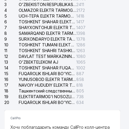
3
O'ZBEKISTON RESPUBLIKASI BOSH PROKURATURASI ISHONCH TELEFONI
2411
4
OLMAZOR ELEKTR TARMOG'I NOSOZLIKLARI XIZMATI
2172
5
UCH-TEPA ELEKTR TARMOG'I NOSOZLIKLARI XIZMATI
1418
6
TOSHKENT SHAHAR ELEKTR TARMOQLARI KORXONASI AJ
1417
7
SHAYXONTOHUR ELEKTR TARMOG'I NOSOZLIKLARINI TUZATISH XIZMATI
1407
8
SAMARQAND ELEKTR TARMOQLARI AJ
1398
9
SURXONDARYO ELEKTR TARMOQLARI AJ
1378
10
TOSHKENT TUMANI ELEKTR TARMOG'I AVARIYA XIZMATI
1286
11
TOSHKENT SHAHRI TASHKILOT TELEFONLARI HAQIDA MA'LUMOT BYUROSI
1263
12
DAVLAT TEST MARKAZINING ISHONCH TELEFONLARI
1080
13
O'ZBEKTELEKOM AJ
1065
14
TOSHKENT SHAHAR FUQAROLIK ISHLARI BO'YICHA SUDI
1002
15
FUQAROLIK ISHLARI BO'YICHA YAKKASAROY TUMANLARARO SUDI
887
16
YUNUSOBOD ELEKTR TARMOG'I NOSOZLIKLARI XIZMATI
858
17
NAVOIY HUDUDIY ELEKTR TARMOQLARI KORXONASI AJ
818
18
Ташкентский следственный изолятор
805
19
ELEKTRTARMOG'I NOSOZLIKLARINI TO'ZATISH SERGELI XIZMATI
738
20
FUQAROLIK ISHLARI BO'YICHA UCH-TEPA TUMANI SUDI
634
CallPro
Хочу поблагодарить команду CallPro колл-центра