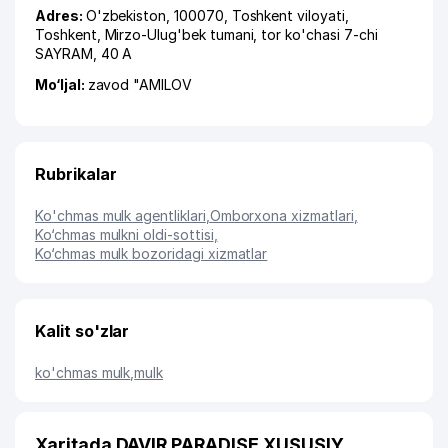
Adres:
O'zbekiston, 100070,
Toshkent viloyati
,
Toshkent
,
Mirzo-Ulug'bek tumani
,
tor ko'chasi 7-chi
SAYRAM
, 40 А
Mo‘ljal:
zavod "AMILOV
Rubrikalar
Ko'chmas mulk agentliklari
,
Omborxona xizmatlari
,
Ko‘chmas mulkni oldi-sottisi
,
Ko‘chmas mulk bozoridagi xizmatlar
Kalit so'zlar
ko'chmas mulk
,
mulk
Xaritada DAVIR PARADISE XUSUSIY