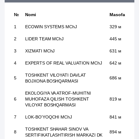
№
Nomi
Masofa
1
ECOWIN SYSTEMS MChJ
329 м
2
LIDER TEAM MChJ
445 м
3
XIZMATI MChJ
631 м
4
EXPERTS OF REAL VALUATION MChJ
642 м
TOSHKENT VILOYATI DAVLAT
5
686 м
BOJXONA BOSHQARMASI
EKOLOGIYA VA ATROF-MUHITNI
6
MUHOFAZA QILISH TOSHKENT
819 м
VILOYAT BOSHQARMASI
7
LOK-BO'YOQCHI MChJ
841 м
TOSHKENT SHAHAR SINOV VA
8
894 м
SERTIFIKATLASHTIRISH MARKAZI DK