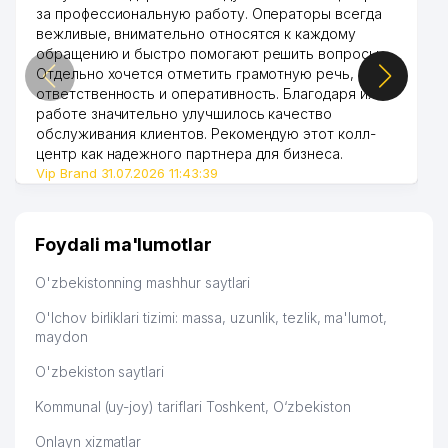
за профессиональную работу. Операторы всегда
вежливые, внимательно относятся к каждому
обращению и быстро помогают решить вопросы.
Отдельно хочется отметить грамотную речь,
ответственность и оперативность. Благодаря их
работе значительно улучшилось качество
обслуживания клиентов. Рекомендую этот колл-
центр как надежного партнера для бизнеса.
Vip Brand 31.07.2026 11:43:39
Foydali ma'lumotlar
O'zbekistonning mashhur saytlari
O'lchov birliklari tizimi: massa, uzunlik, tezlik, ma'lumot,
maydon
O'zbekiston saytlari
Kommunal (uy-joy) tariflari Toshkent, O‘zbekiston
Onlayn xizmatlar