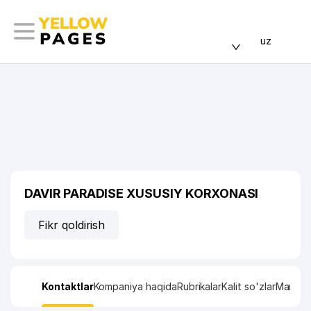
uz
DAVIR PARADISE XUSUSIY KORXONASI
Fikr qoldirish
Kontaktlar
Kompaniya haqida
Rubrikalar
Kalit so'zlar
Manzil x