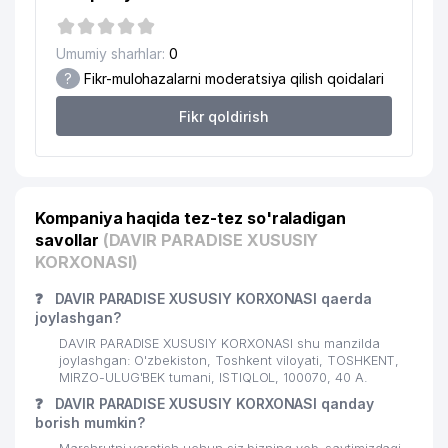
Umumiy sharhlar:
0
?
Fikr-mulohazalarni moderatsiya qilish qoidalari
Fikr qoldirish
Kompaniya haqida tez-tez so'raladigan
savollar
(DAVIR PARADISE XUSUSIY
KORXONASI)
❓
DAVIR PARADISE XUSUSIY KORXONASI qaerda
joylashgan?
DAVIR PARADISE XUSUSIY KORXONASI shu manzilda
joylashgan: O'zbekiston, Toshkent viloyati, TOSHKENT,
MIRZO-ULUG'BEK tumani, ISTIQLOL, 100070, 40 А.
❓
DAVIR PARADISE XUSUSIY KORXONASI qanday
borish mumkin?