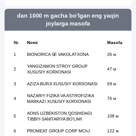
dan 1000 m gacha bo'lgan eng yaqin
joylarga masofa
№
Nomi
Masofa
1
BIONORICA SE VAKOLATXONA
26 м
YANGIZAMON STROY GROUP
2
47 м
XUSUSIY KORXONASI
3
AZIZA BURJI XUSUSIY KORXONASI
59 м
NAZARIY FIZIKA VA ASTROFIZIKA
4
76 м
MARKAZI XUSUSIY KORXONASI
AONS UZBEKISTON QOSHIDAGI
5
108 м
TIBBIY-SANITARIYA BO'LIMI
6
PROMEAT GROUP CORP MChJ
122 м