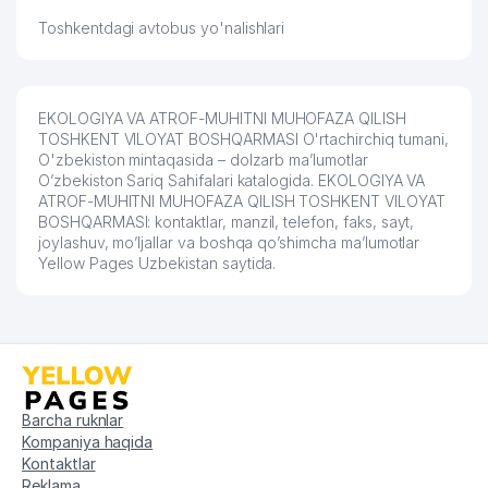
Toshkentdagi avtobus yo'nalishlari
ELEPHANT GROUP XUSUSIY
60
553 м
KORXONASI
61
MIRPLAST MChJ
560 м
EKOLOGIYA VA ATROF-MUHITNI MUHOFAZA QILISH
62
ACCOOLA CORPORATION MChJ
561 м
TOSHKENT VILOYAT BOSHQARMASI O'rtachirchiq tumani,
O'zbekiston mintaqasida – dolzarb ma’lumotlar
63
FIBECO MChJ
574 м
O’zbekiston Sariq Sahifalari katalogida. EKOLOGIYA VA
ATROF-MUHITNI MUHOFAZA QILISH TOSHKENT VILOYAT
BOSHQARMASI: kontaktlar, manzil, telefon, faks, sayt,
URAL TANSIQBAEV MEMORIAL
64
576 м
joylashuv, mo’ljallar va boshqa qo’shimcha ma’lumotlar
MUZEYI
Yellow Pages Uzbekistan saytida.
65
BEZAK QK MChJ
580 м
66
O'ZENERGOHIMMETALL MChJ
580 м
NARIMOV T.K. YAKKA TARTIBDAGI
67
582 м
TADBIRKOR
Barcha ruknlar
68
RESPEKT STYLE MChJ
586 м
Kompaniya haqida
Kontaktlar
69
LEYLA STILE MChJ
588 м
Reklama