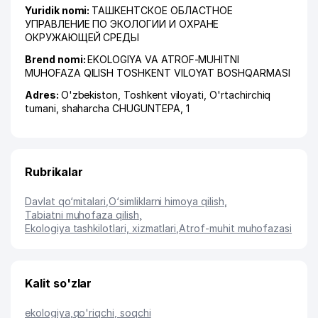
Yuridik nomi:
ТАШКЕНТСКОЕ ОБЛАСТНОЕ
УПРАВЛЕНИЕ ПО ЭКОЛОГИИ И ОХРАНЕ
ОКРУЖАЮЩЕЙ СРЕДЫ
Brend nomi:
EKOLOGIYA VA ATROF-MUHITNI
MUHOFAZA QILISH TOSHKENT VILOYAT BOSHQARMASI
Adres:
O'zbekiston,
Toshkent viloyati
,
O'rtachirchiq
tumani
,
shaharcha CHUGUNTEPA
, 1
Rubrikalar
Davlat qo‘mitalari
,
O‘simliklarni himoya qilish
,
Tabiatni muhofaza qilish
,
Ekologiya tashkilotlari, xizmatlari
,
Atrof-muhit muhofazasi
Kalit so'zlar
ekologiya
,
qo'riqchi, soqchi