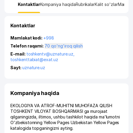
Kontaktlar
Kompaniya haqida
Rubrikalar
Kalit so'zlar
Manzil x
Kontaktlar
Mamlakat kodi:
+998
Telefon raqami:
70 qo'ng'iroq qilish
E-mail:
toshkentv@uznature.uz
,
toshkenttabiat@exat.uz
Sayt:
uznature.uz
Kompaniya haqida
EKOLOGIYA VA ATROF-MUHITNI MUHOFAZA QILISH
TOSHKENT VILOYAT BOSHQARMASI ga murojaat
qilganingizda, iltimos, ushbu tashkilot haqida ma'lumotni
O'zbekistonning Yellow Pages Uzbekistan Yellow Pages
katalogida topganingizni ayting.