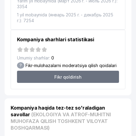
DK
Yarim yil mobaynida (март 2026 г. - июль 2026 г.):
3354
BOLALAR MUSIQA VA SAN'AT
16
1 yil mobaynida (январь 2025 г. - декабрь 2025
268 м
MAKTABI № 2
г.): 7254
ISHANBEKOVA YA.G. YAKKA
17
273 м
TARTIBDAGI TADBIRKOR
Kompaniya sharhlari statistikasi
18
EUROASIA-LIFE MChJ
274 м
Umumiy sharhlar:
0
19
ORIENTAL PAPER & BOARD MChJ
287 м
?
Fikr-mulohazalarni moderatsiya qilish qoidalari
20
UZTEST DUK
297 м
Fikr qoldirish
TOSH BUR STROY XUSUSIY
21
318 м
KORXONASI
22
TM TRANS MChJ
322 м
Kompaniya haqida tez-tez so'raladigan
DIPLOMAT INTERNATIONAL
savollar
(EKOLOGIYA VA ATROF-MUHITNI
23
SCHOOL NODAVLAT TA'LIM
332 м
MUHOFAZA QILISH TOSHKENT VILOYAT
MUASSASASI
BOSHQARMASI)
IVANOVA E.S. YAKKA TARTIBDAGI