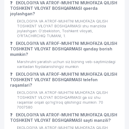
24
339 м
❓
EKOLOGIYA VA ATROF-MUHITNI MUHOFAZA QILISH
TADBIRKOR
TOSHKENT VILOYAT BOSHQARMASI qaerda
joylashgan?
25
NOMAD AGRO LTD MChJ
343 м
EKOLOGIYA VA ATROF-MUHITNI MUHOFAZA QILISH
TOSHKENT VILOYAT BOSHQARMASI shu manzilda
HIGHT FASHION STEP XUSUSIY
26
345 м
joylashgan: O'zbekiston, Toshkent viloyati,
KORXONASI
O'RTACHIRCHIQ TUMANI, 1.
❓
EKOLOGIYA VA ATROF-MUHITNI MUHOFAZA QILISH
27
GRAND ALUMINIUM SERVIS MChJ
362 м
TOSHKENT VILOYAT BOSHQARMASI qanday borish
mumkin?
28
TOSHKENT SHAHRI ADLIYA BO'LIMI
379 м
Marshrutni yaratish uchun siz bizning veb-saytimizdagi
29
ELITE FOOD GROUP MChJ
386 м
xaritadan foydalanishingiz mumkin
❓
EKOLOGIYA VA ATROF-MUHITNI MUHOFAZA QILISH
INTERNATIONAL MONITORING
TOSHKENT VILOYAT BOSHQARMASI telefon
30
395 м
GROUP MChJ
raqamlari?
EKOLOGIYA VA ATROF-MUHITNI MUHOFAZA QILISH
BYUDJETDAN TASHQARI PENSIYA
TOSHKENT VILOYAT BOSHQARMASI ga siz shu
31
JAMG'ARMASI MIRZO-ULUG'BEK
397 м
raqamlar orqali qo’ng’iroq qilishingiz mumkin: 70
TUMANI BO'LIMI
7007580
❓
EKOLOGIYA VA ATROF-MUHITNI MUHOFAZA QILISH
32
MARAKANDA TRAVEL MChJ
397 м
TOSHKENT VILOYAT BOSHQARMASI sayti manzili?
EKOLOGIYA VA ATROF-MUHITNI MUHOFAZA QILISH
O'ZBEKISTON RESPUBLIKASI