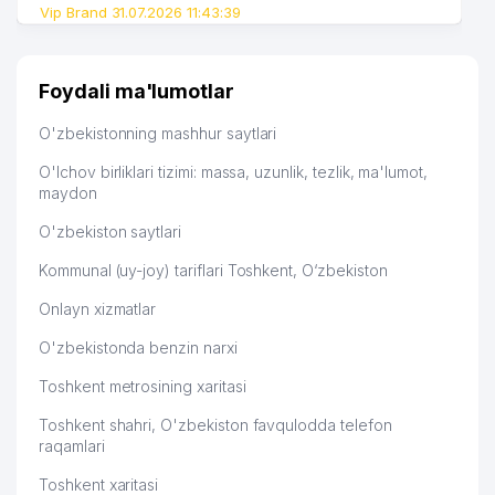
Vip Brand 31.07.2026 11:43:39
BO'Z IKKINCHI KOMMUNAL UY-JOY
51
524 м
MULK SHIRKATI
UMUMIY O'RTA TA'LIM MAKTABI
52
528 м
Foydali ma'lumotlar
№225
O'zbekistonning mashhur saytlari
53
FPI DELIVERY SERVIS MChJ
534 м
O'lchov birliklari tizimi: massa, uzunlik, tezlik, ma'lumot,
CHERNOV PLAST XUSUSIY
maydon
54
534 м
KORXONASI
O'zbekiston saytlari
YUKSALISH KOMMUNAL SERVIS
55
535 м
MChJ
Kommunal (uy-joy) tariflari Toshkent, O‘zbekiston
Onlayn xizmatlar
56
GALIKA VAKOLATXONA
544 м
O'zbekistonda benzin narxi
MOHINISO-SAVDO XUSUSIY
57
548 м
KORXONASI
Toshkent metrosining xaritasi
BIZNES MASH-KONSTRUKTOR
Toshkent shahri, O'zbekiston favqulodda telefon
58
550 м
MChJ
raqamlari
59
DILAN TECHNO CARD MChJ
553 м
Toshkent xaritasi