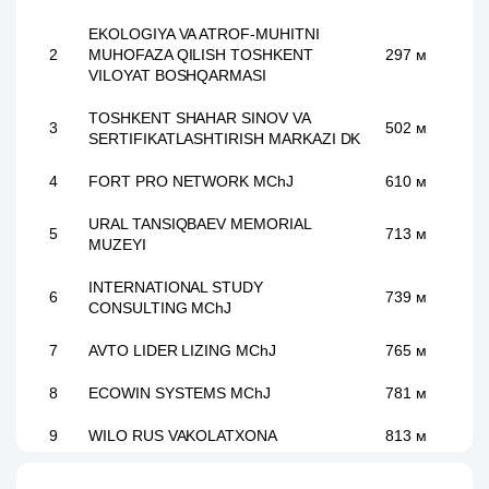
EKOLOGIYA VA ATROF-MUHITNI
2
MUHOFAZA QILISH TOSHKENT
297 м
VILOYAT BOSHQARMASI
TOSHKENT SHAHAR SINOV VA
3
502 м
SERTIFIKATLASHTIRISH MARKAZI DK
4
FORT PRO NETWORK MChJ
610 м
URAL TANSIQBAEV MEMORIAL
5
713 м
MUZEYI
INTERNATIONAL STUDY
6
739 м
CONSULTING MChJ
7
AVTO LIDER LIZING MChJ
765 м
8
ECOWIN SYSTEMS MChJ
781 м
9
WILO RUS VAKOLATXONA
813 м
KAPITALBANK ATB MIRZO-ULUGBEK
10
901 м