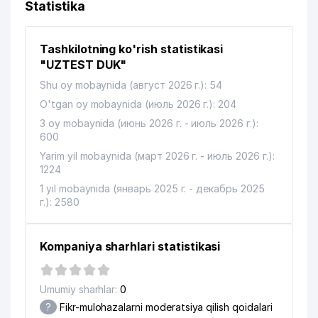
Statistika
FILIALI ATB
11
IBRAT COMPANY MChJ
904 м
Tashkilotning ko'rish statistikasi
O'ZBEKISTON RESPUBLIKASI
"UZTEST DUK"
12
925 м
QUROLLI KUCHLAR DAVLAT MUZEYI
Shu oy mobaynida (август 2026 г.): 54
LI M.B. YAKKA TARTIBDAGI
O'tgan oy mobaynida (июль 2026 г.): 204
13
941 м
TADBIRKOR
3 oy mobaynida (июнь 2026 г. - июль 2026 г.):
600
14
EXPERTS OF REAL VALUATION MChJ
961 м
Yarim yil mobaynida (март 2026 г. - июль 2026 г.):
1224
1 yil mobaynida (январь 2025 г. - декабрь 2025
г.): 2580
Kompaniya sharhlari statistikasi
Umumiy sharhlar:
0
?
Fikr-mulohazalarni moderatsiya qilish qoidalari