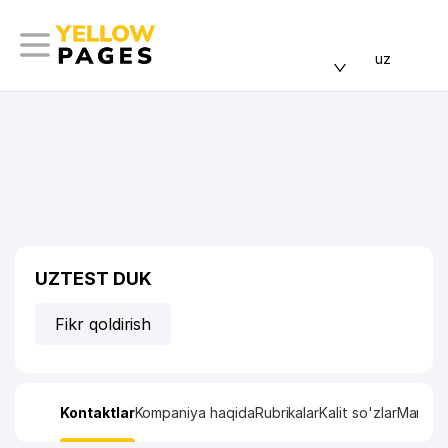
uz
UZTEST DUK
Fikr qoldirish
Kontaktlar
Kompaniya haqida
Rubrikalar
Kalit so'zlar
Manzil x