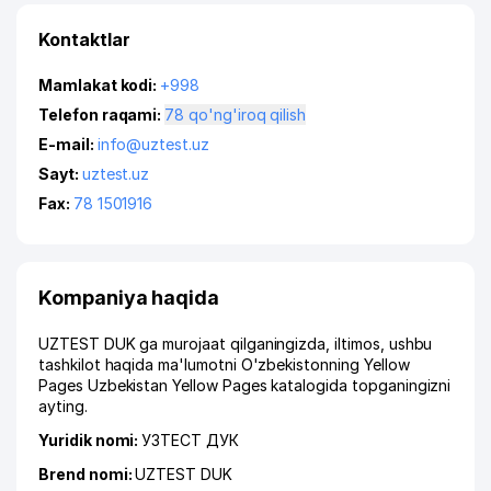
Kontaktlar
Mamlakat kodi:
+998
Telefon raqami:
78 qo'ng'iroq qilish
E-mail:
info@uztest.uz
Sayt:
uztest.uz
Fax:
78 1501916
Kompaniya haqida
UZTEST DUK ga murojaat qilganingizda, iltimos, ushbu
tashkilot haqida ma'lumotni O'zbekistonning Yellow
Pages Uzbekistan Yellow Pages katalogida topganingizni
ayting.
Yuridik nomi:
УЗТЕСТ ДУК
Brend nomi:
UZTEST DUK