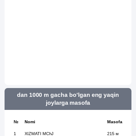
dan 1000 m gacha bo'lgan eng yaqin
joylarga masofa
№
Nomi
Masofa
1
XIZMATI MChJ
215 м