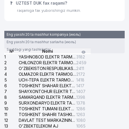
❓
UZTEST DUK fax raqami?
raqamiga fax yuborishingiz mumkin.
Eng yaxshi 20 ta mashhur kompaniya (июль)
Eng yaxshi 20 ta mashhur sarlavha (июль)
Saytdagi yangi tashkilotlar
№
Nomi
1
YASHNOBOD ELEKTR TARMOG'I NOSOZLIKLARI XIZMATI
3182
2
CHILONZOR ELEKTR TARMOG'I NOSOZLIK XIZMATI
2459
3
O'ZBEKISTON RESPUBLIKASI BOSH PROKURATURASI ISHONCH TELEFONI
2411
4
OLMAZOR ELEKTR TARMOG'I NOSOZLIKLARI XIZMATI
2172
5
UCH-TEPA ELEKTR TARMOG'I NOSOZLIKLARI XIZMATI
1418
6
TOSHKENT SHAHAR ELEKTR TARMOQLARI KORXONASI AJ
1417
7
SHAYXONTOHUR ELEKTR TARMOG'I NOSOZLIKLARINI TUZATISH XIZMATI
1407
8
SAMARQAND ELEKTR TARMOQLARI AJ
1398
9
SURXONDARYO ELEKTR TARMOQLARI AJ
1378
10
TOSHKENT TUMANI ELEKTR TARMOG'I AVARIYA XIZMATI
1286
11
TOSHKENT SHAHRI TASHKILOT TELEFONLARI HAQIDA MA'LUMOT BYUROSI
1263
12
DAVLAT TEST MARKAZINING ISHONCH TELEFONLARI
1080
13
O'ZBEKTELEKOM AJ
1065