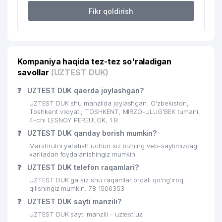
Fikr qoldirish
Kompaniya haqida tez-tez so'raladigan
savollar
(UZTEST DUK)
❓
UZTEST DUK qaerda joylashgan?
UZTEST DUK shu manzilda joylashgan: O'zbekiston,
Toshkent viloyati, TOSHKENT, MIRZO-ULUG'BEK tumani,
4-chi LESNOY PEREULOK, 1 B.
❓
UZTEST DUK qanday borish mumkin?
Marshrutni yaratish uchun siz bizning veb-saytimizdagi
xaritadan foydalanishingiz mumkin
❓
UZTEST DUK telefon raqamlari?
UZTEST DUK ga siz shu raqamlar orqali qo’ng’iroq
qilishingiz mumkin: 78 1506353
❓
UZTEST DUK sayti manzili?
UZTEST DUK sayti manzili - uztest.uz