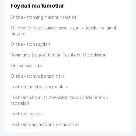
Foydali ma'lumotlar
O'zbekistonning mashhur saytlari
O'lchov birliklari tizimi: massa, uzunlik, tezlik, ma'lumot,
maydon
O'zbekiston saytlari
Kommunal (uy-joy) tariflari Toshkent, O‘zbekiston
Onlayn xizmatlar
O'zbekistonda benzin narxi
Toshkent metrosining xaritasi
Toshkent shahri, O'zbekiston favqulodda telefon
raqamlari
Toshkent xaritasi
Toshkentdagi avtobus yo'nalishlari