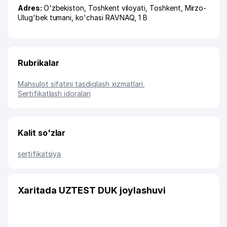
Adres:
O'zbekiston,
Toshkent viloyati
,
Toshkent
,
Mirzo-
Ulug'bek tumani
,
ko'chasi RAVNAQ
, 1 B
Rubrikalar
Mahsulot sifatini tasdiqlash xizmatlari
,
Sertifikatlash idoralari
Kalit so'zlar
sertifikatsiya
Xaritada UZTEST DUK joylashuvi