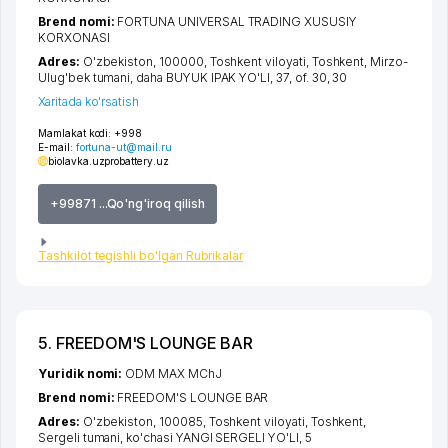
Brend nomi:
FORTUNA UNIVERSAL TRADING XUSUSIY
KORXONASI
Adres:
O'zbekiston, 100000,
Toshkent viloyati
,
Toshkent
,
Mirzo-
Ulug'bek tumani
,
daha BUYUK IPAK YO'LI
, 37, of. 30, 30
Xaritada ko'rsatish
Mamlakat kodi:
+998
E-mail:
fortuna-ut@mail.ru
biolavka.uz
probattery.uz
+99871 ...Qo'ng'iroq qilish
Tashkilot tegishli bo'lgan Rubrikalar
5. FREEDOM'S LOUNGE BAR
Yuridik nomi:
ODM MAX MChJ
Brend nomi:
FREEDOM'S LOUNGE BAR
Adres:
O'zbekiston, 100085,
Toshkent viloyati
,
Toshkent
,
Sergeli tumani
,
ko'chasi YANGI SERGELI YO'LI
, 5