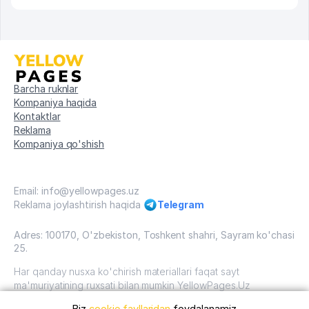
Barcha ruknlar
Kompaniya haqida
Kontaktlar
Reklama
Kompaniya qo'shish
Email: info@yellowpages.uz
Reklama joylashtirish haqida
Telegram
Adres: 100170, O'zbekiston, Toshkent shahri, Sayram ko'chasi
25.
Har qanday nusxa ko'chirish materiallari faqat sayt
ma'muriyatining ruxsati bilan mumkin YellowPages.Uz
Biz
cookie fayllaridan
foydalanamiz