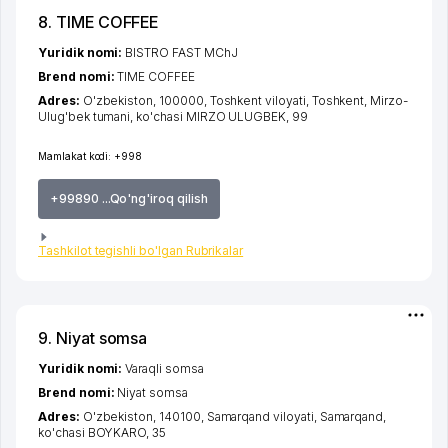
8. TIME COFFEE
Yuridik nomi:
BISTRO FAST MChJ
Brend nomi:
TIME COFFEE
Adres:
O'zbekiston, 100000,
Toshkent viloyati
,
Toshkent
,
Mirzo-
Ulug'bek tumani
,
ko'chasi MIRZO ULUGBEK
, 99
Mamlakat kodi:
+998
+99890 ...Qo'ng'iroq qilish
Tashkilot tegishli bo'lgan Rubrikalar
9. Niyat somsa
Yuridik nomi:
Varaqli somsa
Brend nomi:
Niyat somsa
Adres:
O'zbekiston, 140100,
Samarqand viloyati
,
Samarqand
,
ko'chasi BOYKARO
, 35