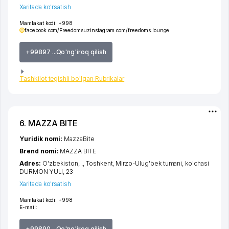
Xaritada ko'rsatish
Mamlakat kodi:
+998
facebook.com/Freedomsuz
instagram.com/freedoms.lounge
+99897 ...Qo'ng'iroq qilish
Tashkilot tegishli bo'lgan Rubrikalar
6. MAZZA BITE
Yuridik nomi:
MazzaBite
Brend nomi:
MAZZA BITE
Adres:
O'zbekiston, .,
Toshkent
,
Mirzo-Ulug'bek tumani
,
ko'chasi
DURMON YULI
, 23
Xaritada ko'rsatish
Mamlakat kodi:
+998
E-mail:
+99890 ...Qo'ng'iroq qilish