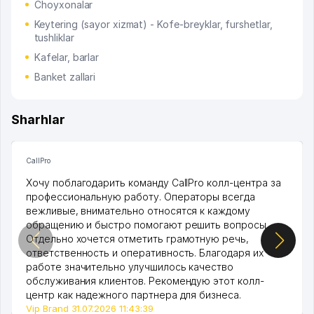
Choyxonalar
Keytering (sayor xizmat) - Kofe-breyklar, furshetlar,
tushliklar
Kafelar, barlar
Banket zallari
Sharhlar
CallPro
Хочу поблагодарить команду CallPro колл-центра за
профессиональную работу. Операторы всегда
вежливые, внимательно относятся к каждому
обращению и быстро помогают решить вопросы.
Отдельно хочется отметить грамотную речь,
ответственность и оперативность. Благодаря их
работе значительно улучшилось качество
обслуживания клиентов. Рекомендую этот колл-
центр как надежного партнера для бизнеса.
Vip Brand 31.07.2026 11:43:39