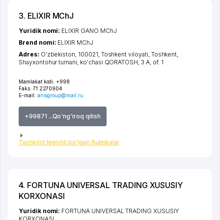
3. ELIXIR MChJ
Yuridik nomi:
ELIXIR GANO MChJ
Brend nomi:
ELIXIR MChJ
Adres:
O'zbekiston, 100021,
Toshkent viloyati
,
Toshkent
,
Shayxontohur tumani
,
ko'chasi QORATOSH
, 3 A, of. 1
Mamlakat kodi:
+998
Faks:
71 2270904
E-mail:
anisgroup@mail.ru
+99871 ...Qo'ng'iroq qilish
Tashkilot tegishli bo'lgan Rubrikalar
4. FORTUNA UNIVERSAL TRADING XUSUSIY
KORXONASI
Yuridik nomi:
FORTUNA UNIVERSAL TRADING XUSUSIY
KORXONASI