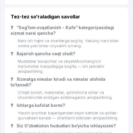
Tez-tez so'raladigan savollar
❓
“Sog'lom ovqatlanish - Kafe” kategoriyasidagi
xizmat narxi qancha?
Narx ish hajmi va shartlarga bog‘liq. Yakuniy narx bilan
smeta yoki ishlar ro‘yxatini so‘rang.
❓
Bajarish qancha vaqt oladi?
Muddatlar bosqichlar va obyekt/boshlang‘ich
ma’lumotlar mavjudligiga bog‘liq — ish jadvalini
aniqlashtiring.
❓
Xizmatga nimalar kiradi va nimalar alohida
to‘lanadi?
Chiqib borish, materiallar, qo‘shimcha ishlar va
shoshilinchlik kiritilgan-kiritilmaganini aniqlashtiring.
❓
Ishlarga kafolat bormi?
Yaxshi ijrochilar bajarilgandan keyin kafolat va qo‘llab-
quvvatlash beradi — shartlarni oldindan aniqlashtiring.
❓
Siz O'zbekiston hududlari bo‘yicha ishlaysizmi?