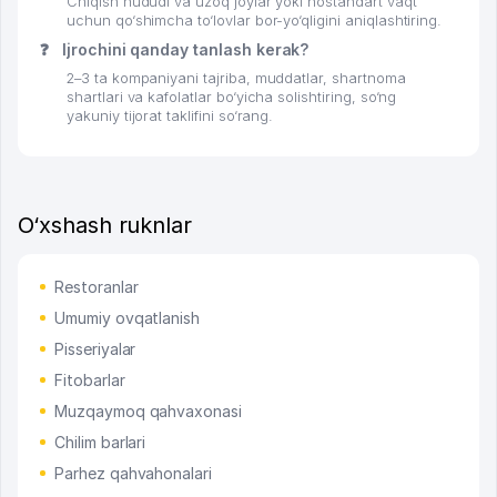
Chiqish hududi va uzoq joylar yoki nostandart vaqt
uchun qo‘shimcha to‘lovlar bor-yo‘qligini aniqlashtiring.
❓
Ijrochini qanday tanlash kerak?
2–3 ta kompaniyani tajriba, muddatlar, shartnoma
shartlari va kafolatlar bo‘yicha solishtiring, so‘ng
yakuniy tijorat taklifini so‘rang.
O‘xshash ruknlar
Restoranlar
Umumiy ovqatlanish
Pisseriyalar
Fitobarlar
Muzqaymoq qahvaxonasi
Chilim barlari
Parhez qahvahonalari