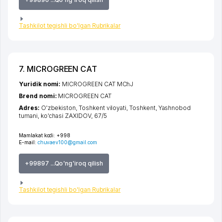
Tashkilot tegishli bo'lgan Rubrikalar
7. MICROGREEN CAT
Yuridik nomi:
MICROGREEN CAT MChJ
Brend nomi:
MICROGREEN CAT
Adres:
O'zbekiston,
Toshkent viloyati
,
Toshkent
,
Yashnobod
tumani
,
ko'chasi ZAXIDOV
, 67/5
Mamlakat kodi:
+998
E-mail:
chuvaev100@gmail.com
+99897 ...Qo'ng'iroq qilish
Tashkilot tegishli bo'lgan Rubrikalar