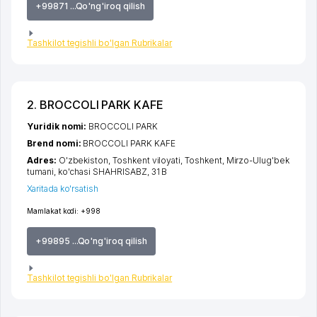
+99871 ...Qo'ng'iroq qilish
Tashkilot tegishli bo'lgan Rubrikalar
2. BROCCOLI PARK KAFE
Yuridik nomi:
BROCCOLI PARK
Brend nomi:
BROCCOLI PARK KAFE
Adres:
O'zbekiston,
Toshkent viloyati
,
Toshkent
,
Mirzo-Ulug'bek
tumani
,
ko'chasi SHAHRISABZ
, 31 B
Xaritada ko'rsatish
Mamlakat kodi:
+998
+99895 ...Qo'ng'iroq qilish
Tashkilot tegishli bo'lgan Rubrikalar