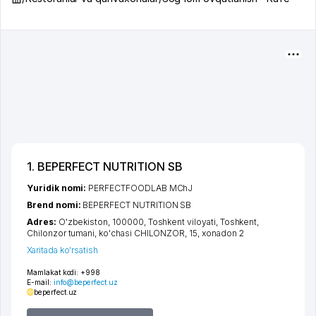
1. BEPERFECT NUTRITION SB
Yuridik nomi:
PERFECTFOODLAB MChJ
Brend nomi:
BEPERFECT NUTRITION SB
Adres:
O'zbekiston, 100000,
Toshkent viloyati
,
Toshkent
,
Chilonzor tumani
,
ko'chasi CHILONZOR
, 15, xonadon 2
Xaritada ko'rsatish
Mamlakat kodi:
+998
E-mail:
info@beperfect.uz
beperfect.uz