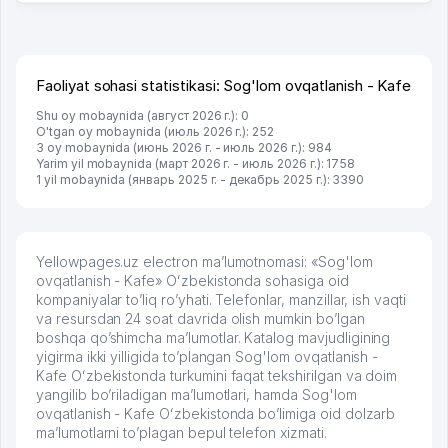
Faoliyat sohasi statistikasi: Sog'lom ovqatlanish - Kafe
Shu oy mobaynida (август 2026 г.): 0
O'tgan oy mobaynida (июль 2026 г.): 252
3 oy mobaynida (июнь 2026 г. - июль 2026 г.): 984
Yarim yil mobaynida (март 2026 г. - июль 2026 г.): 1758
1 yil mobaynida (январь 2025 г. - декабрь 2025 г.): 3390
Yellowpages.uz electron ma’lumotnomasi: «Sog'lom
ovqatlanish - Kafe» Oʻzbekistonda sohasiga oid
kompaniyalar to’liq ro’yhati. Telefonlar, manzillar, ish vaqti
va resursdan 24 soat davrida olish mumkin bo’lgan
boshqa qo’shimcha ma’lumotlar. Katalog mavjudligining
yigirma ikki yilligida to’plangan Sog'lom ovqatlanish -
Kafe Oʻzbekistonda turkumini faqat tekshirilgan va doim
yangilib bo’riladigan ma’lumotlari, hamda Sog'lom
ovqatlanish - Kafe Oʻzbekistonda bo’limiga oid dolzarb
ma’lumotlarni to’plagan bepul telefon xizmati.