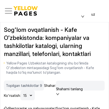
uz
Sog'lom ovqatlanish - Kafe
Oʻzbekistonda: kompaniyalar va
tashkilotlar katalogi, ularning
manzillari, telefonlari, kontaktlari
Yellow Pages Uzbekistan katalogining shu bo’limida
O'zbekiston mintaqasidagi Sog'lom ovqatlanish - Kafe
haqida to’liq ma’lumot to’plangan.
Topilgan tashkilotlar 9
Shahar:
Shaharni tanlang
Ko'rsatish:
/
Restoranlar va qahvaxonalar
/
Sog'lom ovqatlanish - Kafe