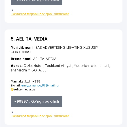
Tashkilot tegishli bo'lgan Rubrikalar
5. AELITA-MEDIA
Yuridik nomi:
EAS ADVERTISING LIGHTING XUSUSIY
KORXONASI
Brend nomi:
AELITA-MEDIA
Adres:
O'zbekiston,
Toshkent viloyati
,
Yuqorichirchiq tumani
,
shaharcha YIK-OTA
, 55
Mamlakat kodi:
+998
E-mail:
emil_osmanov_87@mail.ru
aelita-media.uz
+99897 ...Qo'ng'iroq qilish
Tashkilot tegishli bo'lgan Rubrikalar