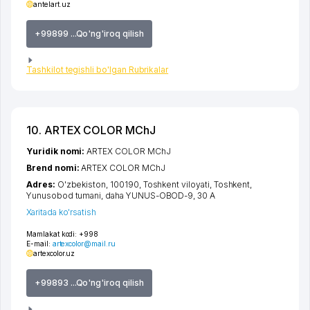
antelart.uz
+99899 ...Qo'ng'iroq qilish
Tashkilot tegishli bo'lgan Rubrikalar
10. ARTEX COLOR MChJ
Yuridik nomi:
ARTEX COLOR MChJ
Brend nomi:
ARTEX COLOR MChJ
Adres:
O'zbekiston, 100190,
Toshkent viloyati
,
Toshkent
,
Yunusobod tumani
,
daha YUNUS-OBOD-9
, 30 А
Xaritada ko'rsatish
Mamlakat kodi:
+998
E-mail:
artexcolor@mail.ru
artexcolor.uz
+99893 ...Qo'ng'iroq qilish