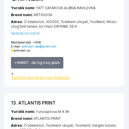
Yuridik nomi:
YATT SAFAROVA ALBINA RAVILEVNA
Brend nomi:
ARTVISION
Adres:
O'zbekiston, 100000,
Toshkent viloyati
,
Toshkent
,
Mirzo-
Ulug'bek tumani
,
ko'chasi SAYRAM
, 39 А
Xaritada ko'rsatish
Mamlakat kodi:
+998
E-mail:
artvision.rpa@gmail.com
artvision.uz
+99897 ...Qo'ng'iroq qilish
Tashkilot tegishli bo'lgan Rubrikalar
13. ATLANTIS PRINT
Yuridik nomi:
Yunusjanova M A XK
Brend nomi:
ATLANTIS PRINT
Adres:
O'zbekiston,
Toshkent viloyati
,
Toshkent
,
Sergeli tumani
,