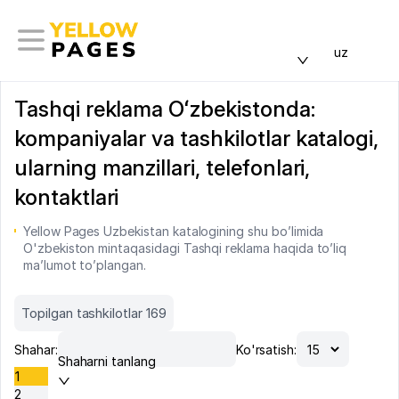
uz
Tashqi reklama Oʻzbekistonda:
kompaniyalar va tashkilotlar katalogi,
ularning manzillari, telefonlari,
kontaktlari
Yellow Pages Uzbekistan katalogining shu bo’limida
O'zbekiston mintaqasidagi Tashqi reklama haqida to’liq
ma’lumot to’plangan.
Topilgan tashkilotlar 169
Shahar:
Ko'rsatish:
Shaharni tanlang
1
2