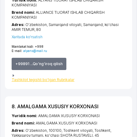
Yuridik nomi:
ALYANS TIJORAT ISHLAB CHIQARISH
KOMPANIYASI
Brend nomi:
ALLIANCE TIJORAT ISHLAB CHIQARISH
KOMPANIYASI
Adres:
O'zbekiston,
Samarqand viloyati
,
Samarqand
,
ko'chasi
AMIR TEMUR
, 80
Xaritada ko'rsatish
Mamlakat kodi:
+998
E-mail:
alyans@mail.ru
+99891 ...Qo'ng'iroq qilish
Tashkilot tegishli bo'lgan Rubrikalar
8. AMALGAMA XUSUSIY KORXONASI
Yuridik nomi:
AMALGAMA XUSUSIY KORXONASI
Brend nomi:
AMALGAMA XUSUSIY KORXONASI
Adres:
O'zbekiston, 100100,
Toshkent viloyati
,
Toshkent
,
Yakkasaroy tumani
,
ko'chasi SHOTA RUSTAVELI
, 45