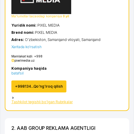
Ma'lumotlar bazasidagi kompaniya
0 yil
Yuridik nomi:
PIXEL MEDIA
Brend nomi:
PIXEL MEDIA
Adres:
O'zbekiston,
Samarqand viloyati
,
Samarqand
Xaritada ko'rsatish
Mamlakat kodi:
+998
pixelmedia.uz
Kompaniya haqida
batafsil
+998134...Qo'ng'iroq qilish
Tashkilot tegishli bo'lgan Rubrikalar
2. AAB GROUP REKLAMA AGENTLIGI