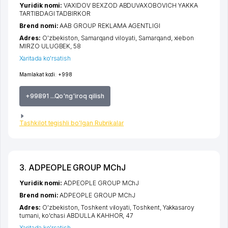
Yuridik nomi:
VAXIDOV BEXZOD ABDUVAXOBOVICH YAKKA
TARTIBDAGI TADBIRKOR
Brend nomi:
AAB GROUP REKLAMA AGENTLIGI
Adres:
O'zbekiston,
Samarqand viloyati
,
Samarqand
,
xiеbon
MIRZO ULUGBEK
, 58
Xaritada ko'rsatish
Mamlakat kodi:
+998
+99891 ...Qo'ng'iroq qilish
Tashkilot tegishli bo'lgan Rubrikalar
3. ADPEOPLE GROUP MChJ
Yuridik nomi:
ADPEOPLE GROUP MChJ
Brend nomi:
ADPEOPLE GROUP MChJ
Adres:
O'zbekiston,
Toshkent viloyati
,
Toshkent
,
Yakkasaroy
tumani
,
ko'chasi ABDULLA KAHHOR
, 47
Xaritada ko'rsatish