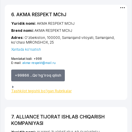
6. AKMA RESPEKT MChJ
Yuridik nomi:
AKMA RESPEKT MChJ
Brend nomi:
AKMA RESPEKT MChJ
Adres:
O'zbekiston, 100000,
Samarqand viloyati
,
Samarqand
,
ko'chasi MIRONSHOX
, 25
Xaritada ko'rsatish
Mamlakat kodi:
+998
E-mail:
akma-respekt@mail.ru
+99866 ...Qo'ng'iroq qilish
Tashkilot tegishli bo'lgan Rubrikalar
7. ALLIANCE TIJORAT ISHLAB CHIQARISH
KOMPANIYASI