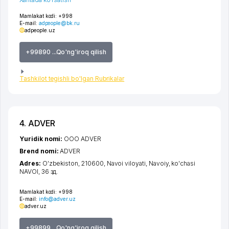
Mamlakat kodi:
+998
E-mail:
adpeople@bk.ru
adpeople.uz
+99890 ...Qo'ng'iroq qilish
Tashkilot tegishli bo'lgan Rubrikalar
4. ADVER
Yuridik nomi:
ООО ADVER
Brend nomi:
ADVER
Adres:
O'zbekiston, 210600,
Navoi viloyati
,
Navoiy
,
ko'chasi
NAVOI
, 36 зд.
Mamlakat kodi:
+998
E-mail:
info@adver.uz
adver.uz
+99899 ...Qo'ng'iroq qilish