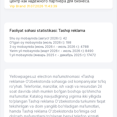
центр как надежного партнера для бизнеса.
Vip Brand 31.07.2026 11:43:39
Faoliyat sohasi statistikasi: Tashqi reklama
Shu oy mobaynida (август 2026 г.): 42
O'tgan oy mobaynida (июль 2026 г.): 198
3 oy mobaynida (июнь 2026 г. - июль 2026 г.): 4788
Yarim yil mobaynida (март 2026 г. - июль 2026 г.): 8490
1 yil mobaynida (январь 2025 г. - декабрь 2025 г.): 17472
Yellowpages.uz electron ma’lumotnomasi: «Tashqi
reklama» Oʻzbekistonda sohasiga oid kompaniyalar to’liq
ro’yhati. Telefonlar, manzillar, ish vaqti va resursdan 24
soat davrida olish mumkin bo’lgan boshqa qo’shimcha
ma’lumotlar. Katalog mavjudligining yigirma ikki yilligida
to’plangan Tashqi reklama Oʻzbekistonda turkumini faqat
tekshirilgan va doim yangilib bo’riladigan ma’lumotlari,
hamda Tashqi reklama Oʻzbekistonda bo’limiga oid
dolzarb ma’lumotlarni to’plagan bepul telefon xizmati.