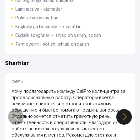
Kartografiya ishlab chiqarish
Laminatsiya - xizmatlar
Poligrafiya xizmatlari
Krujkalarga bosmalar - xizmatlar
Esdalik sovg‘alari - ishlab chiqarish, sotish
Termoyelim - sotish, ishlab chiqarish
Sharhlar
CallPro
Хочу поблагодарить команду CallPro колл-центра за
профессиональную работу. Операторы всегда
вежливые, внимательно относятся к каждому
обращению и быстро помогают решить вопросы.
Отдельно хочется отметить грамотную речь,
ответственность и оперативность. Благодаря их
работе значительно улучшилось качество
обслуживания клиентов. Рекомендую этот колл-