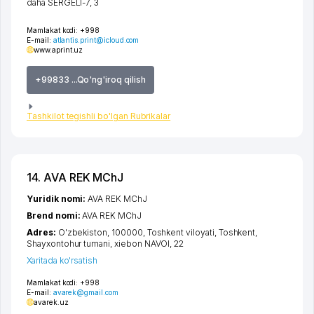
daha SERGELI-7
, 3
Mamlakat kodi:
+998
E-mail:
atlantis.print@icloud.com
www.aprint.uz
+99833 ...Qo'ng'iroq qilish
Tashkilot tegishli bo'lgan Rubrikalar
14. AVA REK MChJ
Yuridik nomi:
AVA REK MChJ
Brend nomi:
AVA REK MChJ
Adres:
O'zbekiston, 100000,
Toshkent viloyati
,
Toshkent
,
Shayxontohur tumani
,
xiеbon NAVOI
, 22
Xaritada ko'rsatish
Mamlakat kodi:
+998
E-mail:
avarek@gmail.com
avarek.uz