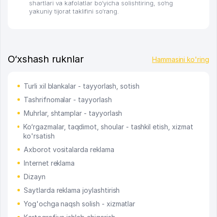
shartlari va kafolatlar bo‘yicha solishtiring, so‘ng
yakuniy tijorat taklifini so‘rang.
O‘xshash ruknlar
Hammasini ko'ring
Turli xil blankalar - tayyorlash, sotish
Tashrifnomalar - tayyorlash
Muhrlar, shtamplar - tayyorlash
Ko‘rgazmalar, taqdimot, shoular - tashkil etish, xizmat
ko'rsatish
Axborot vositalarda reklama
Internet reklama
Dizayn
Saytlarda reklama joylashtirish
Yog'ochga naqsh solish - xizmatlar