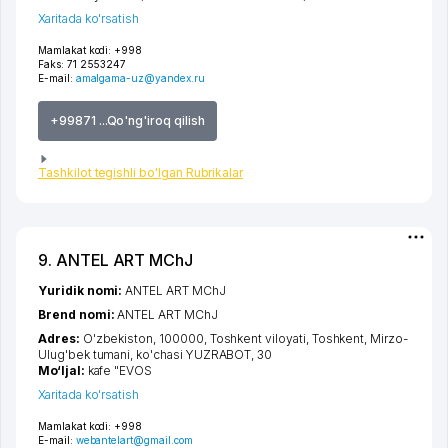
Xaritada ko'rsatish
Mamlakat kodi:
+998
Faks:
71 2553247
E-mail:
amalgama-uz@yandex.ru
+99871 ...Qo'ng'iroq qilish
Tashkilot tegishli bo'lgan Rubrikalar
9. ANTEL ART MChJ
Yuridik nomi:
ANTEL ART MChJ
Brend nomi:
ANTEL ART MChJ
Adres:
O'zbekiston, 100000,
Toshkent viloyati
,
Toshkent
,
Mirzo-
Ulug'bek tumani
,
ko'chasi YUZRABOT
, 30
Mo‘ljal:
kafe "EVOS
Xaritada ko'rsatish
Mamlakat kodi:
+998
E-mail:
webantelart@gmail.com