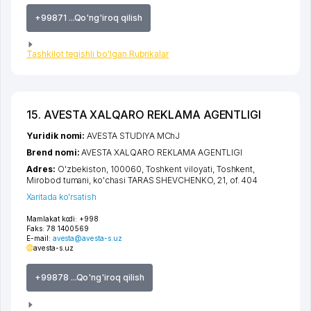
+99871 ...Qo'ng'iroq qilish
Tashkilot tegishli bo'lgan Rubrikalar
15. AVESTA XALQARO REKLAMA AGENTLIGI
Yuridik nomi:
AVESTA STUDIYA MChJ
Brend nomi:
AVESTA XALQARO REKLAMA AGENTLIGI
Adres:
O'zbekiston, 100060,
Toshkent viloyati
,
Toshkent
,
Mirobod tumani
,
ko'chasi TARAS SHEVCHENKO
, 21, of. 404
Xaritada ko'rsatish
Mamlakat kodi:
+998
Faks:
78 1400569
E-mail:
avesta@avesta-s.uz
avesta-s.uz
+99878 ...Qo'ng'iroq qilish