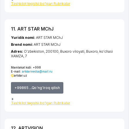
Tashkilot tegishli bo'lgan Rubrikalar
11. ART STAR MChJ
Yuridik nomi:
ART STAR MChJ
Brend nomi:
ART STAR MChJ
Adres:
O'zbekiston, 200100,
Buxoro viloyati
,
Buxoro
,
ko'chasi
XAMZA
, 7
Mamlakat kodi:
+998
E-mail:
artstarmedia@mail.ru
artstar.uz
+99865 ...Qo'ng'iroq qilish
Tashkilot tegishli bo'lgan Rubrikalar
12. ARTVISION