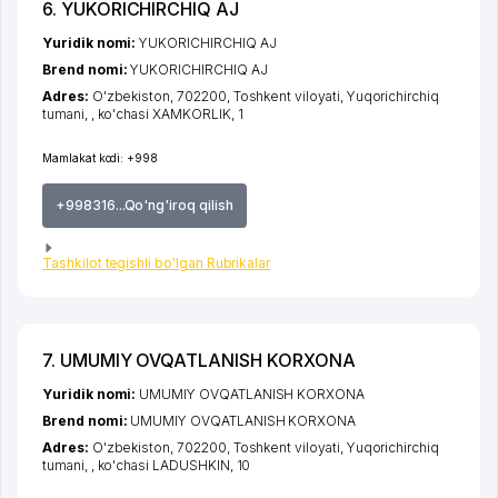
6. YUKORICHIRCHIQ AJ
Yuridik nomi:
YUKORICHIRCHIQ AJ
Brend nomi:
YUKORICHIRCHIQ AJ
Adres:
O'zbekiston, 702200,
Toshkent viloyati
,
Yuqorichirchiq
tumani
,
,
ko'chasi XAMKORLIK
, 1
Mamlakat kodi:
+998
+998316...Qo'ng'iroq qilish
Tashkilot tegishli bo'lgan Rubrikalar
7. UMUMIY OVQATLANISH KORXONA
Yuridik nomi:
UMUMIY OVQATLANISH KORXONA
Brend nomi:
UMUMIY OVQATLANISH KORXONA
Adres:
O'zbekiston, 702200,
Toshkent viloyati
,
Yuqorichirchiq
tumani
,
,
ko'chasi LADUSHKIN
, 10