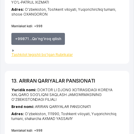
YO'L-PATRUL XIZMATI
Adres:
O'zbekiston,
Toshkent viloyati
,
Yuqorichirchiq tumani
,
shose OXANGORON
Mamlakat kodi:
+998
+99871 ...Qo'ng'iroq qilish
Tashkilot tegishli bo'lgan Rubrikalar
13. ARIRAN QARIYALAR PANSIONATI
Yuridik nomi:
DOKTOR LI DJONG XOTIRASIDAGI KOREYA
XALQARO SOG'LIQNI SAQLASH JAMG'ARMASINING
O'ZBEKISTONDAGI FILIALI
Brend nomi:
ARIRAN QARIYALAR PANSIONATI
Adres:
O'zbekiston, 111990,
Toshkent viloyati
,
Yuqorichirchiq
tumani
,
shaharcha AXMAD YASSAVIY
Mamlakat kodi:
+998