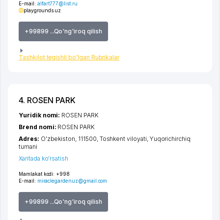
E-mail:
alfart777@list.ru
playgrounds.uz
+99899 ...Qo'ng'iroq qilish
Tashkilot tegishli bo'lgan Rubrikalar
4. ROSEN PARK
Yuridik nomi:
ROSEN PARK
Brend nomi:
ROSEN PARK
Adres:
O'zbekiston, 111500,
Toshkent viloyati
,
Yuqorichirchiq
tumani
Xaritada ko'rsatish
Mamlakat kodi:
+998
E-mail:
miraclegardenuz@gmail.com
+99899 ...Qo'ng'iroq qilish