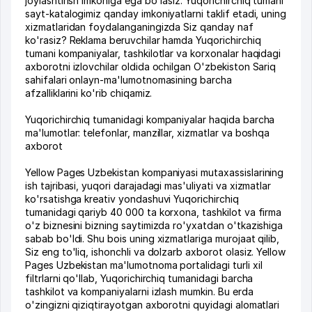
joylashtirish imkoniga ega bo'lasiz. Yuqorichirchiq tumani
sayt-katalogimiz qanday imkoniyatlarni taklif etadi, uning
xizmatlaridan foydalanganingizda Siz qanday naf
ko'rasiz? Reklama beruvchilar hamda Yuqorichirchiq
tumani kompaniyalar, tashkilotlar va korxonalar haqidagi
axborotni izlovchilar oldida ochilgan O'zbekiston Sariq
sahifalari onlayn-ma'lumotnomasining barcha
afzalliklarini ko'rib chiqamiz.
Yuqorichirchiq tumanidagi kompaniyalar haqida barcha
ma'lumotlar: telefonlar, manzillar, xizmatlar va boshqa
axborot
Yellow Pages Uzbekistan kompaniyasi mutaxassislarining
ish tajribasi, yuqori darajadagi mas'uliyati va xizmatlar
ko'rsatishga kreativ yondashuvi Yuqorichirchiq
tumanidagi qariyb 40 000 ta korxona, tashkilot va firma
o'z biznesini bizning saytimizda ro'yxatdan o'tkazishiga
sabab bo'ldi. Shu bois uning xizmatlariga murojaat qilib,
Siz eng to'liq, ishonchli va dolzarb axborot olasiz. Yellow
Pages Uzbekistan ma'lumotnoma portalidagi turli xil
filtrlarni qo'llab, Yuqorichirchiq tumanidagi barcha
tashkilot va kompaniyalarni izlash mumkin. Bu erda
o'zingizni qiziqtirayotgan axborotni quyidagi alomatlari