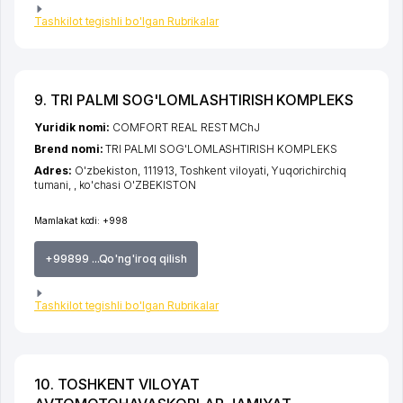
Tashkilot tegishli bo'lgan Rubrikalar
9. TRI PALMI SOG'LOMLASHTIRISH KOMPLEKS
Yuridik nomi:
COMFORT REAL REST MChJ
Brend nomi:
TRI PALMI SOG'LOMLASHTIRISH KOMPLEKS
Adres:
O'zbekiston, 111913,
Toshkent viloyati
,
Yuqorichirchiq
tumani
,
,
ko'chasi O'ZBEKISTON
Mamlakat kodi:
+998
+99899 ...Qo'ng'iroq qilish
Tashkilot tegishli bo'lgan Rubrikalar
10. TOSHKENT VILOYAT