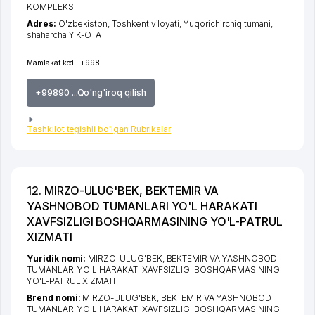
KOMPLEKS
Adres:
O'zbekiston,
Toshkent viloyati
,
Yuqorichirchiq tumani
,
shaharcha YIK-OTA
Mamlakat kodi:
+998
+99890 ...Qo'ng'iroq qilish
Tashkilot tegishli bo'lgan Rubrikalar
12. MIRZO-ULUG'BEK, BEKTEMIR VA
YASHNOBOD TUMANLARI YO'L HARAKATI
XAVFSIZLIGI BOSHQARMASINING YO'L-PATRUL
XIZMATI
Yuridik nomi:
MIRZO-ULUG'BEK, BEKTEMIR VA YASHNOBOD
TUMANLARI YO'L HARAKATI XAVFSIZLIGI BOSHQARMASINING
YO'L-PATRUL XIZMATI
Brend nomi:
MIRZO-ULUG'BEK, BEKTEMIR VA YASHNOBOD
TUMANLARI YO'L HARAKATI XAVFSIZLIGI BOSHQARMASINING