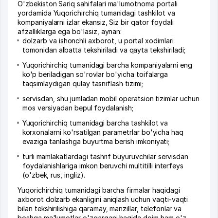
O'zbekiston Sariq sahifalari ma'lumotnoma portali
yordamida Yuqorichirchiq tumanidagi tashkilot va
kompaniyalarni izlar ekansiz, Siz bir qator foydali
afzalliklarga ega bo'lasiz, aynan:
dolzarb va ishonchli axborot, u portal xodimlari
tomonidan albatta tekshiriladi va qayta tekshiriladi;
Yuqorichirchiq tumanidagi barcha kompaniyalarni eng
ko'p beriladigan so'rovlar bo'yicha toifalarga
taqsimlaydigan qulay tasniflash tizimi;
servisdan, shu jumladan mobil operatsion tizimlar uchun
mos versiyadan bepul foydalanish;
Yuqorichirchiq tumanidagi barcha tashkilot va
korxonalarni ko'rsatilgan parametrlar bo'yicha haq
evaziga tanlashga buyurtma berish imkoniyati;
turli mamlakatlardagi tashrif buyuruvchilar servisdan
foydalanishlariga imkon beruvchi multitilli interfeys
(o'zbek, rus, ingliz).
Yuqorichirchiq tumanidagi barcha firmalar haqidagi
axborot dolzarb ekanligini aniqlash uchun vaqti-vaqti
bilan tekshirilishiga qaramay, manzillar, telefonlar va
boshqa ma'lumotlar o'zgargani haqida doim ham o'z