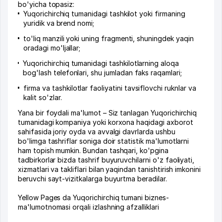
bo'yicha topasiz:
Yuqorichirchiq tumanidagi tashkilot yoki firmaning
yuridik va brend nomi;
to'liq manzili yoki uning fragmenti, shuningdek yaqin
oradagi mo'ljallar;
Yuqorichirchiq tumanidagi tashkilotlarning aloqa
bog'lash telefonlari, shu jumladan faks raqamlari;
firma va tashkilotlar faoliyatini tavsiflovchi ruknlar va
kalit so'zlar.
Yana bir foydali ma'lumot – Siz tanlagan Yuqorichirchiq
tumanidagi kompaniya yoki korxona haqidagi axborot
sahifasida joriy oyda va avvalgi davrlarda ushbu
bo'limga tashriflar soniga doir statistik ma'lumotlarni
ham topish mumkin. Bundan tashqari, ko'pgina
tadbirkorlar bizda tashrif buyuruvchilarni o'z faoliyati,
xizmatlari va takliflari bilan yaqindan tanishtirish imkonini
beruvchi sayt-vizitkalarga buyurtma beradilar.
Yellow Pages da Yuqorichirchiq tumani biznes-
ma'lumotnomasi orqali izlashning afzalliklari