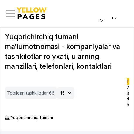
uz
Yuqorichirchiq tumani
ma’lumotnomasi - kompaniyalar va
tashkilotlar ro'yxati, ularning
manzillari, telefonlari, kontaktlari
1
2
Topilgan tashkilotlar 66
3
4
5
/
Yuqorichirchiq tumani