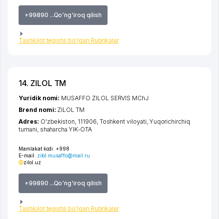
+99890 ...Qo'ng'iroq qilish
Tashkilot tegishli bo'lgan Rubrikalar
14. ZILOL TM
Yuridik nomi:
MUSAFFO ZILOL SERVIS MChJ
Brend nomi:
ZILOL TM
Adres:
O'zbekiston, 111906,
Toshkent viloyati
,
Yuqorichirchiq
tumani
,
shaharcha YIK-OTA
Mamlakat kodi:
+998
E-mail:
zilol.musaffo@mail.ru
zilol.uz
+99890 ...Qo'ng'iroq qilish
Tashkilot tegishli bo'lgan Rubrikalar