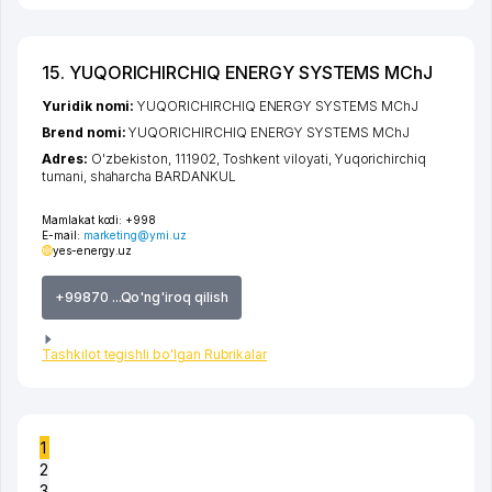
15. YUQORICHIRCHIQ ENERGY SYSTEMS MChJ
Yuridik nomi:
YUQORICHIRCHIQ ENERGY SYSTEMS MChJ
Brend nomi:
YUQORICHIRCHIQ ENERGY SYSTEMS MChJ
Adres:
O'zbekiston, 111902,
Toshkent viloyati
,
Yuqorichirchiq
tumani
,
shaharcha BARDANKUL
Mamlakat kodi:
+998
E-mail:
marketing@ymi.uz
yes-energy.uz
+99870 ...Qo'ng'iroq qilish
Tashkilot tegishli bo'lgan Rubrikalar
1
2
3