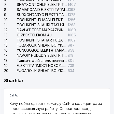
7
SHAYXONTOHUR ELEKTR TARMOG'I NOSOZLIKLARINI TUZATISH XIZMATI
1407
8
SAMARQAND ELEKTR TARMOQLARI AJ
1398
9
SURXONDARYO ELEKTR TARMOQLARI AJ
1378
10
TOSHKENT TUMANI ELEKTR TARMOG'I AVARIYA XIZMATI
1286
11
TOSHKENT SHAHRI TASHKILOT TELEFONLARI HAQIDA MA'LUMOT BYUROSI
1263
12
DAVLAT TEST MARKAZINING ISHONCH TELEFONLARI
1080
13
O'ZBEKTELEKOM AJ
1065
14
TOSHKENT SHAHAR FUQAROLIK ISHLARI BO'YICHA SUDI
1002
15
FUQAROLIK ISHLARI BO'YICHA YAKKASAROY TUMANLARARO SUDI
887
16
YUNUSOBOD ELEKTR TARMOG'I NOSOZLIKLARI XIZMATI
858
17
NAVOIY HUDUDIY ELEKTR TARMOQLARI KORXONASI AJ
818
18
Ташкентский следственный изолятор
805
19
ELEKTRTARMOG'I NOSOZLIKLARINI TO'ZATISH SERGELI XIZMATI
738
20
FUQAROLIK ISHLARI BO'YICHA UCH-TEPA TUMANI SUDI
634
Sharhlar
CallPro
Хочу поблагодарить команду CallPro колл-центра за
профессиональную работу. Операторы всегда
вежливые, внимательно относятся к каждому