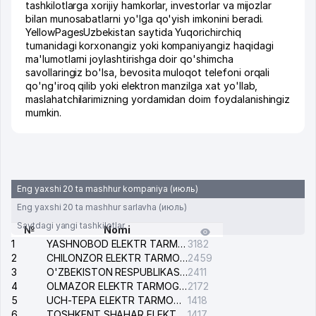
tashkilotlarga xorijiy hamkorlar, investorlar va mijozlar
bilan munosabatlarni yo'lga qo'yish imkonini beradi.
YellowPagesUzbekistan saytida Yuqorichirchiq
tumanidagi korxonangiz yoki kompaniyangiz haqidagi
ma'lumotlarni joylashtirishga doir qo'shimcha
savollaringiz bo'lsa, bevosita muloqot telefoni orqali
qo'ng'iroq qilib yoki elektron manzilga xat yo'llab,
maslahatchilarimizning yordamidan doim foydalanishingiz
mumkin.
Eng yaxshi 20 ta mashhur kompaniya (июль)
Eng yaxshi 20 ta mashhur sarlavha (июль)
Saytdagi yangi tashkilotlar
№
Nomi
1
YASHNOBOD ELEKTR TARMOG'I NOSOZLIKLARI XIZMATI
3182
2
CHILONZOR ELEKTR TARMOG'I NOSOZLIK XIZMATI
2459
3
O'ZBEKISTON RESPUBLIKASI BOSH PROKURATURASI ISHONCH TELEFONI
2411
4
OLMAZOR ELEKTR TARMOG'I NOSOZLIKLARI XIZMATI
2172
5
UCH-TEPA ELEKTR TARMOG'I NOSOZLIKLARI XIZMATI
1418
6
TOSHKENT SHAHAR ELEKTR TARMOQLARI KORXONASI AJ
1417