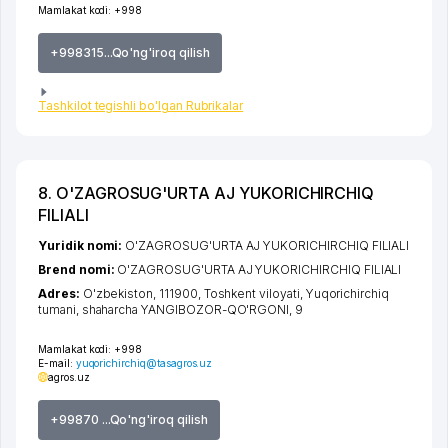
Mamlakat kodi:
+998
+998315...Qo'ng'iroq qilish
Tashkilot tegishli bo'lgan Rubrikalar
8. O'ZAGROSUG'URTA AJ YUKORICHIRCHIQ
FILIALI
Yuridik nomi:
O'ZAGROSUG'URTA AJ YUKORICHIRCHIQ FILIALI
Brend nomi:
O'ZAGROSUG'URTA AJ YUKORICHIRCHIQ FILIALI
Adres:
O'zbekiston, 111900,
Toshkent viloyati
,
Yuqorichirchiq
tumani
,
shaharcha YANGIBOZOR-QO'RGONI
, 9
Mamlakat kodi:
+998
E-mail:
yuqorichirchiq@tasagros.uz
agros.uz
+99870 ...Qo'ng'iroq qilish