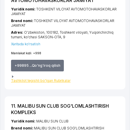
AVTOMOTOHAVASKORLAR JAMIYAT
Yuridik nomi:
TOSHKENT VILOYAT AVTOMOTOHAVASKORLAR
JAMIYAT
Brend nomi:
TOSHKENT VILOYAT AVTOMOTOHAVASKORLAR
JAMIYAT
Adres:
O'zbekiston, 100182,
Toshkent viloyati
,
Yuqorichirchiq
tumani
,
ko'chasi SAKSON-OTA
, 9
Xaritada ko'rsatish
Mamlakat kodi:
+998
+99895 ...Qo'ng'iroq qilish
Tashkilot tegishli bo'lgan Rubrikalar
11. МALIBU SUN CLUB SOG'LOMLASHTIRISH
KOMPLEKS
Yuridik nomi:
МALIBU SUN CLUB
Brend nomi:
МALIBU SUN CLUB SOG'LOMLASHTIRISH