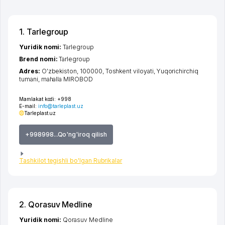
1. Tarlegroup
Yuridik nomi:
Tarlegroup
Brend nomi:
Tarlegroup
Adres:
O'zbekiston, 100000,
Toshkent viloyati
,
Yuqorichirchiq
tumani
,
mahalla MIROBOD
Mamlakat kodi:
+998
E-mail:
info@tarleplast.uz
Tarleplast.uz
+998998...Qo'ng'iroq qilish
Tashkilot tegishli bo'lgan Rubrikalar
2. Qorasuv Medline
Yuridik nomi:
Qorasuv Medline