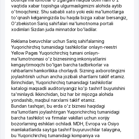
vaqtida xabar topishga ulgurmasligimizni alohida aytib
o'tmoqchimiz. Shu sababli xato yoki eski ma'lumotlarga
to'qnash kelganingizda bu haqda bizga xabar bersangiz,
O'zbekiston Sariq sahifalari ma'lumotnoma portali
xodimlari Sizdan juda minnatdor bo'ladilar.
Reklama beruvchilar uchun Sariq sahifalarning
Yuqorichirchiq tumanidagi tashkilotlar onlayn-reestri
Yellow Pages Yuqorichirchiq tumani onlayn-
ma'lumotnomasi o'z biznesining imkoniyatlarini
kengaytirmoqchi bo'lgan barcha tadbirkorlar va
rahbarlarni hamkorlikka chorlaydi. Sizning axborotingizni
joylashtirish uchun ancha jozibali shartlarni taklif etamiz.
Birinchidan, Yuqorichirchiq tumanidagi tashkilotlar
katalogi maqsadli auditoriyangiz ko'p tashrif buyurishini
ta'minlaydi. Ikkinchidan, biz har bir mijozga alohida
yondashib, maqbul narxlarni taklif etamiz.
Bundan tashqari, bu erda o'z biznesi haqidagi
ma'lumotlarni joylashtirgan Yuqorichirchiq tumanidagi
barcha tashkilot va firmalar vakillari uchun xorijiy
bozorlarning eshiklari ochiladi. MDH, Evropa va Osiyo
mamlakatlarida saytga tashrif buyuruvchilar talaygina,
bu Yuqorichirchiq tumanidagi kompaniya va