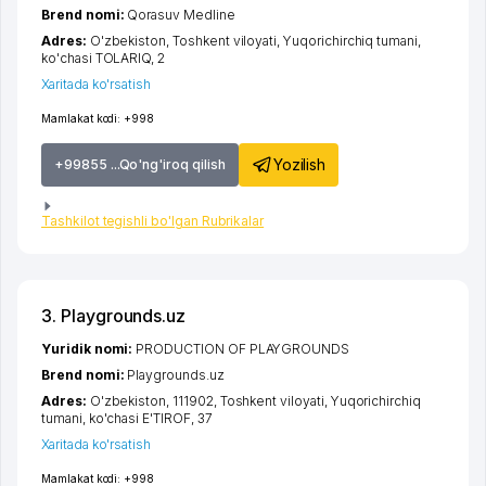
Brend nomi:
Qorasuv Medline
Adres:
O'zbekiston,
Toshkent viloyati
,
Yuqorichirchiq tumani
,
ko'chasi TOLARIQ
, 2
Xaritada ko'rsatish
Mamlakat kodi:
+998
Yozilish
+99855 ...Qo'ng'iroq qilish
Tashkilot tegishli bo'lgan Rubrikalar
3. Playgrounds.uz
Yuridik nomi:
PRODUCTION OF PLAYGROUNDS
Brend nomi:
Playgrounds.uz
Adres:
O'zbekiston, 111902,
Toshkent viloyati
,
Yuqorichirchiq
tumani
,
ko'chasi E'TIROF
, 37
Xaritada ko'rsatish
Mamlakat kodi:
+998