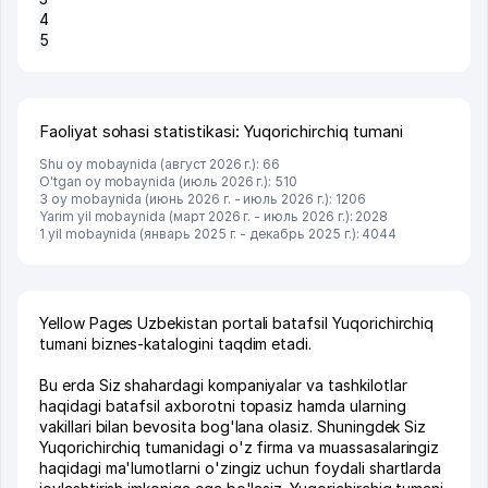
4
5
Faoliyat sohasi statistikasi: Yuqorichirchiq tumani
Shu oy mobaynida (август 2026 г.): 66
O'tgan oy mobaynida (июль 2026 г.): 510
3 oy mobaynida (июнь 2026 г. - июль 2026 г.): 1206
Yarim yil mobaynida (март 2026 г. - июль 2026 г.): 2028
1 yil mobaynida (январь 2025 г. - декабрь 2025 г.): 4044
Yellow Pages Uzbekistan portali batafsil Yuqorichirchiq
tumani biznes-katalogini taqdim etadi.
Bu erda Siz shahardagi kompaniyalar va tashkilotlar
haqidagi batafsil axborotni topasiz hamda ularning
vakillari bilan bevosita bog'lana olasiz. Shuningdek Siz
Yuqorichirchiq tumanidagi o'z firma va muassasalaringiz
haqidagi ma'lumotlarni o'zingiz uchun foydali shartlarda