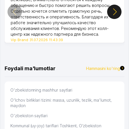
обращению и быстро помогают решить вопросы.
Отдельно хочется отметить грамотную речь,
ответственность и оперативность. Благодаря их
работе значительно улучшилось качество
обслуживания клиентов. Рекомендую этот колл-
центр как надежного партнера для бизнеса.
Vip Brand 31.07.2026 11:43:39
Foydali ma'lumotlar
Hammasini ko'ring
O'zbekistonning mashhur saytlari
O'lchov birliklari tizimi: massa, uzunlik, tezlik, ma'lumot,
maydon
O'zbekiston saytlari
Kommunal (uy-joy) tariflari Toshkent, O‘zbekiston