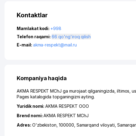
Kontaktlar
Mamlakat kodi:
+998
Telefon raqami:
66 qo'ng'iroq qilish
E-mail:
akma-respekt@mail.ru
Kompaniya haqida
AKMA RESPEKT MChJ ga murojaat qilganingizda, iltimos, us
Pages katalogida topganingizni ayting.
Yuridik nomi:
AKMA RESPEKT ООО
Brend nomi:
AKMA RESPEKT MChJ
Adres:
O'zbekiston, 100000,
Samarqand viloyati
,
Samarqa