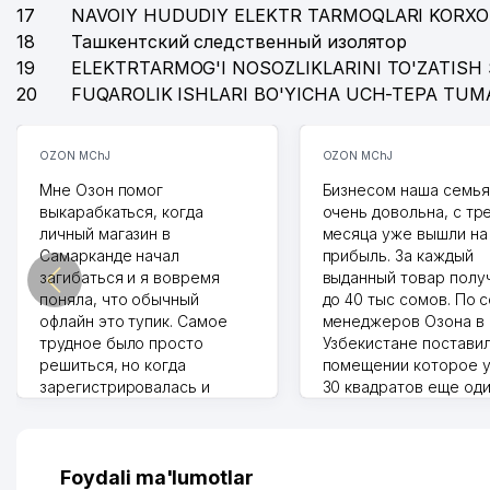
17
NAVOIY HUDUDIY ELEKTR TARMOQLARI KORXO
18
Ташкентский следственный изолятор
19
ELEKTRTARMOG'I NOSOZLIKLARINI TO'ZATISH 
20
FUQAROLIK ISHLARI BO'YICHA UCH-TEPA TUM
OZON MChJ
OZON MChJ
Мне Озон помог
Бизнесом наша семья
выкарабкаться, когда
очень довольна, с тр
личный магазин в
месяца уже вышли на
Самарканде начал
прибыль. За каждый
загибаться и я вовремя
выданный товар полу
поняла, что обычный
до 40 тыс сомов. По 
офлайн это тупик. Самое
менеджеров Озона в
трудное было просто
Узбекистане поставил
решиться, но когда
помещении которое у
зарегистрировалась и
30 квадратов еще од
отправила первые заказы,
прилавок под второй
весь страх сразу ушел.
бизнес. Так можно и э
Площадка полностью берет
раза увеличивает выр
на себя доставку до
Второй бизнес у нас 
Foydali ma'lumotlar