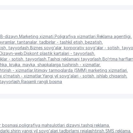
EB-dizayn
,
Marketing xizmati
,
Poligrafiya xizmatlari
,
Reklama agentligi
,
yramlar, tantanalar, tadbirlar - tashkil etish, bezatish
,
tish, tayyorlash
,
Biznes sovg‘alar, korporativ sovg‘alar - sotish, tayyo
Dizayn-web
,
Diskont plastik kartalari - tayyorlash
,
iklar - sotish, tayyorlash
,
Tashqi reklamani tayyorlash
,
Bo‘rtma harflar
hka, krujka, mayka, shapkalarga tushirish - xizmatlar
,
htirish - xizmatlar
,
Ijtimoiy tarmoqlarda (SMM) marketing xizmatlari
,
 o‘rnatish - xizmatlar
,
Yangi yil sovg‘alari - sotish, ishlab chiqarish
,
 tayyorlash
,
Raqamli rangli bosma
ar bosmasi
,
poligrafiya mahsulotlari dizayni
,
tashqi reklama
,
darki
,
shirin yangi yil sovg'alari
,
tadbirlarni rejalashtirish
,
SMS reklama
,