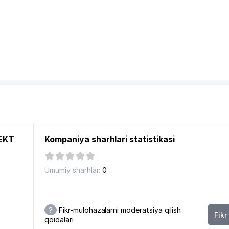
PEKT
Kompaniya sharhlari statistikasi
Umumiy sharhlar:
0
?
Fikr-mulohazalarni moderatsiya qilish
Fikr
qoidalari