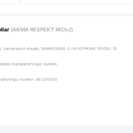
llar
(AKMA RESPEKT MChJ)
, Samarqand viloyati, SAMARQAND, 2-chi KO'RKAM, 100000, 25.
ritadan foydalanishingiz mumkin
qilishingiz mumkin: 66 2310030