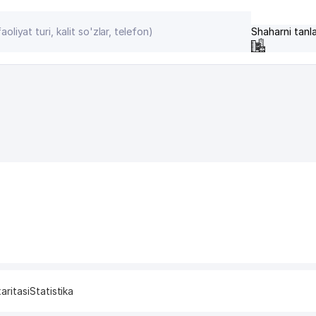
Shaharni tanl
aritasi
Statistika