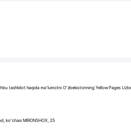
hbu tashkilot haqida ma'lumotni O'zbekistonning Yellow Pages Uzbe
nd
,
ko'chasi MIRONSHOX
, 25