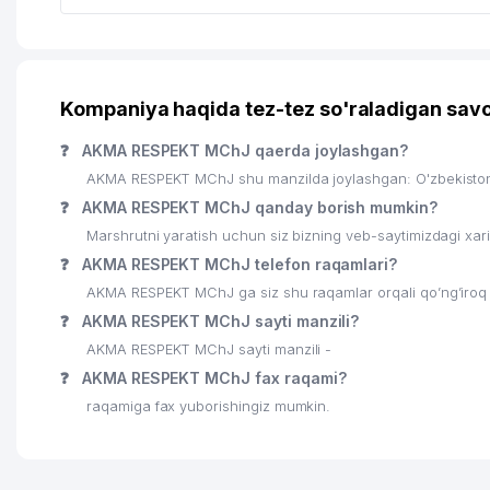
Kompaniya haqida tez-tez so'raladigan savo
❓
AKMA RESPEKT MChJ qaerda joylashgan?
AKMA RESPEKT MChJ shu manzilda joylashgan: O'zbekiston
❓
AKMA RESPEKT MChJ qanday borish mumkin?
Marshrutni yaratish uchun siz bizning veb-saytimizdagi xa
❓
AKMA RESPEKT MChJ telefon raqamlari?
AKMA RESPEKT MChJ ga siz shu raqamlar orqali qo’ng’iroq 
❓
AKMA RESPEKT MChJ sayti manzili?
AKMA RESPEKT MChJ sayti manzili -
❓
AKMA RESPEKT MChJ fax raqami?
raqamiga fax yuborishingiz mumkin.