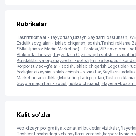
Rubrikalar
Tashrifnomalar - tayyorlash
,
Dizayn
,
Saytlarni dasturlash, W
Esdalik sovg‘alari - ishlab chiqarish, sotish
,
Tashqi reklama
,
Ba
SMM (Ijtimoiy Media Marketing) - Tanlovi
,
VIP-sovg‘alar - so
Bloknotlar-bosish, tayyorlash
,
O‘yib naqsh solish - xizmatlar
,
Kundaliklar va organayzerlar - sotish
,
Firmsa logotipili kundal
Korporativ sovg‘alar - sotish, ishlab chiqarish
,
Logotiplar-ruc
Yorliqlar dizaynini ishlab chiqish - xizmatlar
,
Saytlarni jadallas
Marketing agentliklar
,
Marketing tadqiqotlari
,
Tashqi reklamani
Sovg‘a magnitlari - sotish, ishlab chiqarish
,
Flayerlar-bosish,
Kalit so'zlar
veb-dizayn
,
poligrafiya xizmatlari
,
bukletlar
,
vizitkalar
,
flayerl
Toshkent shahridagi veb-saytlarni yaratish
,
korporativnie po