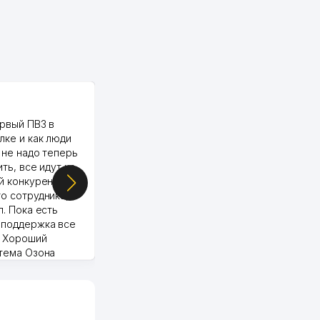
PALMA TEXTILE
рвый ПВЗ в
Yellowpages juda tez, aniq,
лке и как люди
qulay va sifatlik ishlaydi.
 не надо теперь
respect
ить, все идут ко
й конкуренции.
о сотрудника,
п. Пока есть
 поддержка все
Murod 24.07.2026 19:11:27
. Хороший
стема Озона
 отчеты.
курент в моем
д ли откроется,
видно на карте