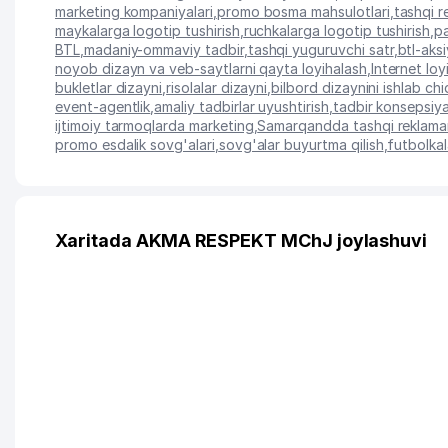
marketing kompaniyalari
,
promo bosma mahsulotlari
,
tashqi r
maykalarga logotip tushirish
,
ruchkalarga logotip tushirish
,
pa
BTL
,
madaniy-ommaviy tadbir
,
tashqi yuguruvchi satr
,
btl-aksi
noyob dizayn va veb-saytlarni qayta loyihalash
,
Internet loyi
bukletlar dizayni
,
risolalar dizayni
,
bilbord dizaynini ishlab chi
event-agentlik
,
amaliy tadbirlar uyushtirish
,
tadbir konsepsiyas
ijtimoiy tarmoqlarda marketing
,
Samarqandda tashqi reklaman
promo esdalik sovg'alari
,
sovg'alar buyurtma qilish
,
futbolka
Xaritada AKMA RESPEKT MChJ joylashuvi