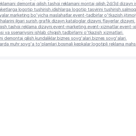
eklamani demontaj qilish
,
tashqi reklamani montaj qilish
,
2d/3d dizayn i
ketlarga logotip tushirish
,
idishlarga logotip tasvirini tushirish
,
salmoql
yalar
,
marketing bo'yicha maslahatlar
,
event-tadbirlar o'tkazish
,
ijtimo
halarini ilgari surish
,
grafik dizayn
,
kataloglar dizayni
,
flayerlar dizayni
,
qish
,
tashqi reklama dizayni
,
event-marketing
,
event-xizmatlar
,
event-x
i va ssenariysini ishlab chiqish
,
tadbirlarni o'tkazish xizmatlari
,
i demontaj qilish
,
kundaliklar
,
biznes sovg'alari
,
biznes sovg'alari
,
larda muhr
,
sovg'a to'plamlari
,
bosmali kepkalar
,
logotipli reklama mahsu