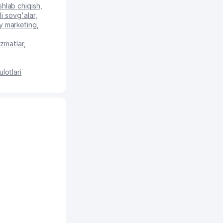
shlab chiqish
,
i sovg'alar
,
iy marketing
,
izmatlar
,
lotlari