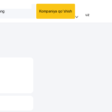
ang
Kompaniya qo'shish
uz