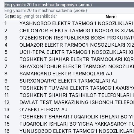
Eng yaxshi 20 ta mashhur kompaniya (июль)
Eng yaxshi 20 ta mashhur sarlavha (июль)
Saytdagi yangi tashkilotlar
№
Nomi
1
YASHNOBOD ELEKTR TARMOG'I NOSOZLIKLARI 
2
CHILONZOR ELEKTR TARMOG'I NOSOZLIK XIZM
3
O'ZBEKISTON RESPUBLIKASI BOSH PROKURAT
4
OLMAZOR ELEKTR TARMOG'I NOSOZLIKLARI XI
5
UCH-TEPA ELEKTR TARMOG'I NOSOZLIKLARI X
6
TOSHKENT SHAHAR ELEKTR TARMOQLARI KOR
7
SHAYXONTOHUR ELEKTR TARMOG'I NOSOZLIKL
8
SAMARQAND ELEKTR TARMOQLARI AJ
9
SURXONDARYO ELEKTR TARMOQLARI AJ
10
TOSHKENT TUMANI ELEKTR TARMOG'I AVARIYA
11
TOSHKENT SHAHRI TASHKILOT TELEFONLARI 
12
DAVLAT TEST MARKAZINING ISHONCH TELEFO
13
O'ZBEKTELEKOM AJ
14
TOSHKENT SHAHAR FUQAROLIK ISHLARI BO'Y
15
FUQAROLIK ISHLARI BO'YICHA YAKKASAROY 
16
YUNUSOBOD ELEKTR TARMOG'I NOSOZLIKLARI