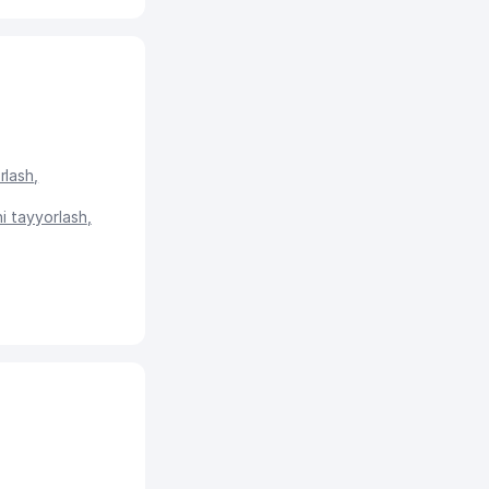
rlash
,
ni tayyorlash
,