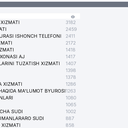
XIZMATI
3182
ATI
2459
URASI ISHONCH TELEFONI
2411
ZMATI
2172
IZMATI
1418
XONASI AJ
1417
ARINI TUZATISH XIZMATI
1407
1398
1378
 XIZMATI
1286
HAQIDA MA'LUMOT BYUROSI
1263
NLARI
1080
1065
ICHA SUDI
1002
TUMANLARARO SUDI
887
 XIZMATI
858