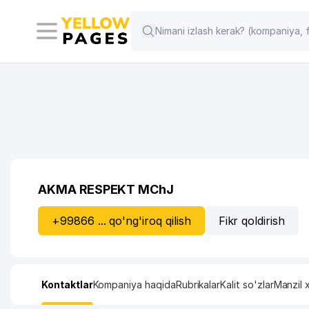
AKMA RESPEKT MChJ
+99866 ... qo'ng'iroq qilish
Fikr qoldirish
Kontaktlar
Kompaniya haqida
Rubrikalar
Kalit so'zlar
Manzil x