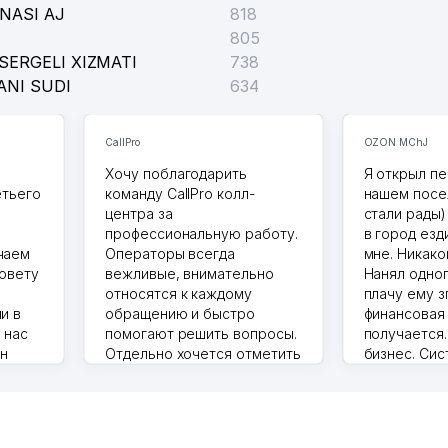
NASI AJ
818
805
SERGELI XIZMATI
738
ANI SUDI
634
CallPro
OZON MChJ
Хочу поблагодарить
Я открыл пе
етьего
команду CallPro колл-
нашем посе
центра за
стали рады)
профессиональную работу.
в город езд
чаем
Операторы всегда
мне. Никако
совету
вежливые, внимательно
Нанял одног
относятся к каждому
плачу ему з
и в
обращению и быстро
финансовая
 нас
помогают решить вопросы.
получается
ин
Отдельно хочется отметить
бизнес. Си
грамотную речь,
сама делает
то в 2
ответственность и
Другой кон
учку.
оперативность. Благодаря
поселке вря
чехлы
их работе значительно
потому что 