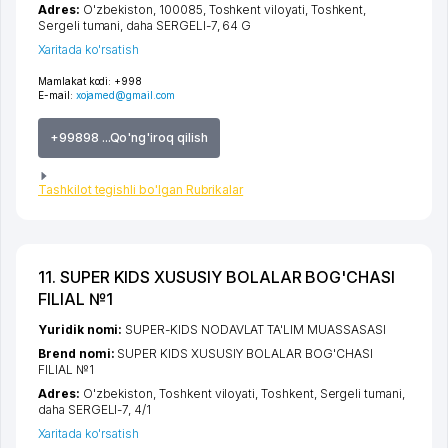
Adres:
O'zbekiston, 100085,
Toshkent viloyati
,
Toshkent
,
Sergeli tumani
,
daha SERGELI-7
, 64 G
Xaritada ko'rsatish
Mamlakat kodi:
+998
E-mail:
xojamed@gmail.com
+99898 ...Qo'ng'iroq qilish
Tashkilot tegishli bo'lgan Rubrikalar
11. SUPER KIDS XUSUSIY BOLALAR BOG'CHASI
FILIAL №1
Yuridik nomi:
SUPER-KIDS NODAVLAT TA'LIM MUASSASASI
Brend nomi:
SUPER KIDS XUSUSIY BOLALAR BOG'CHASI
FILIAL №1
Adres:
O'zbekiston,
Toshkent viloyati
,
Toshkent
,
Sergeli tumani
,
daha SERGELI-7
, 4/1
Xaritada ko'rsatish