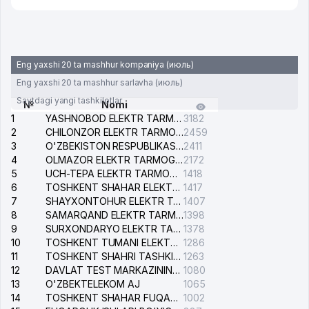
Eng yaxshi 20 ta mashhur kompaniya (июль)
Eng yaxshi 20 ta mashhur sarlavha (июль)
Saytdagi yangi tashkilotlar
№
Nomi
1
YASHNOBOD ELEKTR TARMOG'I NOSOZLIKLARI XIZMATI
3182
2
CHILONZOR ELEKTR TARMOG'I NOSOZLIK XIZMATI
2459
3
O'ZBEKISTON RESPUBLIKASI BOSH PROKURATURASI ISHONCH TELEFONI
2411
4
OLMAZOR ELEKTR TARMOG'I NOSOZLIKLARI XIZMATI
2172
5
UCH-TEPA ELEKTR TARMOG'I NOSOZLIKLARI XIZMATI
1418
6
TOSHKENT SHAHAR ELEKTR TARMOQLARI KORXONASI AJ
1417
7
SHAYXONTOHUR ELEKTR TARMOG'I NOSOZLIKLARINI TUZATISH XIZMATI
1407
8
SAMARQAND ELEKTR TARMOQLARI AJ
1398
9
SURXONDARYO ELEKTR TARMOQLARI AJ
1378
10
TOSHKENT TUMANI ELEKTR TARMOG'I AVARIYA XIZMATI
1286
11
TOSHKENT SHAHRI TASHKILOT TELEFONLARI HAQIDA MA'LUMOT BYUROSI
1263
12
DAVLAT TEST MARKAZINING ISHONCH TELEFONLARI
1080
13
O'ZBEKTELEKOM AJ
1065
14
TOSHKENT SHAHAR FUQAROLIK ISHLARI BO'YICHA SUDI
1002