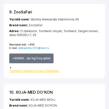
9. ZooSaFari
Yuridik nomi:
Vatolina Aleksandra Vlabimirivna XK
Brend nomi:
ZooSaFari
Adres:
O'zbekiston,
Toshkent viloyati
,
Toshkent
,
Sergeli tumani
,
daha SERGELI-7
, 29
Mamlakat kodi:
+998
E-mail:
aleksandra_1012@mail.ru
+99890 ...Qo'ng'iroq qilish
Tashkilot tegishli bo'lgan Rubrikalar
10. XOJA-MED DO'KON
Yuridik nomi:
XOJA-MED MChJ
Brend nomi:
XOJA-MED DO'KON