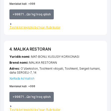
Mamlakat kodi:
+998
+99871 ...Qo'ng'iroq qilish
Tashkilot tegishli bo'lgan Rubrikalar
4. MALIKA RESTORAN
Yuridik nomi:
MAT-BONU XUSUSIY KORXONASI
Brend nomi:
MALIKA RESTORAN
Adres:
O'zbekiston,
Toshkent viloyati
,
Toshkent
,
Sergeli tumani
,
daha SERGELI-7
, 14
Xaritada ko'rsatish
Mamlakat kodi:
+998
+99871 ...Qo'ng'iroq qilish
Tashkilot tegishli bo'lgan Rubrikalar