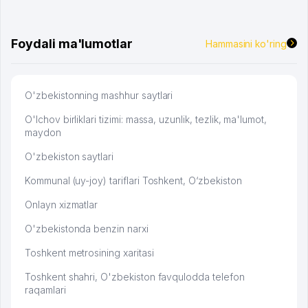
брали, но вяло. Удалось раскрутиться, дальше
развиваюсь потихоньку😊
Hamida 03.08.2026 12:45:39
Foydali ma'lumotlar
Hammasini ko'ring
O'zbekistonning mashhur saytlari
O'lchov birliklari tizimi: massa, uzunlik, tezlik, ma'lumot,
maydon
O'zbekiston saytlari
Kommunal (uy-joy) tariflari Toshkent, O‘zbekiston
Onlayn xizmatlar
O'zbekistonda benzin narxi
Toshkent metrosining xaritasi
Toshkent shahri, O'zbekiston favqulodda telefon
raqamlari