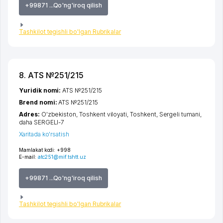
+99871 ...Qo'ng'iroq qilish
Tashkilot tegishli bo'lgan Rubrikalar
8. ATS №251/215
Yuridik nomi:
ATS №251/215
Brend nomi:
ATS №251/215
Adres:
O'zbekiston,
Toshkent viloyati
,
Toshkent
,
Sergeli tumani
,
daha SERGELI-7
Xaritada ko'rsatish
Mamlakat kodi:
+998
E-mail:
atc251@mif.tshtt.uz
+99871 ...Qo'ng'iroq qilish
Tashkilot tegishli bo'lgan Rubrikalar