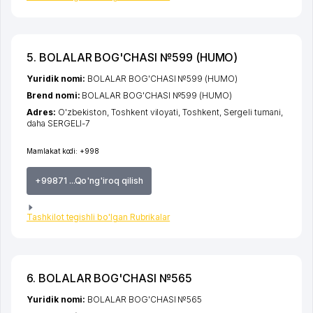
5. BOLALAR BOG'CHASI №599 (HUMO)
Yuridik nomi:
BOLALAR BOG'CHASI №599 (HUMO)
Brend nomi:
BOLALAR BOG'CHASI №599 (HUMO)
Adres:
O'zbekiston,
Toshkent viloyati
,
Toshkent
,
Sergeli tumani
,
daha SERGELI-7
Mamlakat kodi:
+998
+99871 ...Qo'ng'iroq qilish
Tashkilot tegishli bo'lgan Rubrikalar
6. BOLALAR BOG'CHASI №565
Yuridik nomi:
BOLALAR BOG'CHASI №565