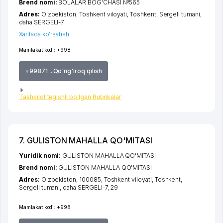
Brend nomi:
BOLALAR BOG'CHASI №565
Adres:
O'zbekiston,
Toshkent viloyati
,
Toshkent
,
Sergeli tumani
,
daha SERGELI-7
Xaritada ko'rsatish
Mamlakat kodi:
+998
+99871 ...Qo'ng'iroq qilish
Tashkilot tegishli bo'lgan Rubrikalar
7. GULISTON MAHALLA QO'MITASI
Yuridik nomi:
GULISTON MAHALLA QO'MITASI
Brend nomi:
GULISTON MAHALLA QO'MITASI
Adres:
O'zbekiston, 100085,
Toshkent viloyati
,
Toshkent
,
Sergeli tumani
,
daha SERGELI-7
, 29
Mamlakat kodi:
+998