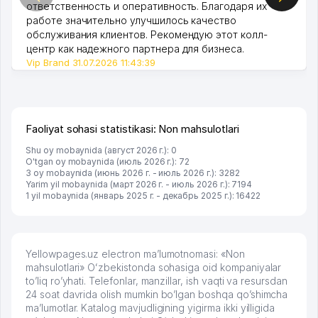
ответственность и оперативность. Благодаря их
работе значительно улучшилось качество
обслуживания клиентов. Рекомендую этот колл-
центр как надежного партнера для бизнеса.
Vip Brand 31.07.2026 11:43:39
Faoliyat sohasi statistikasi: Non mahsulotlari
Shu oy mobaynida (август 2026 г.): 0
O'tgan oy mobaynida (июль 2026 г.): 72
3 oy mobaynida (июнь 2026 г. - июль 2026 г.): 3282
Yarim yil mobaynida (март 2026 г. - июль 2026 г.): 7194
1 yil mobaynida (январь 2025 г. - декабрь 2025 г.): 16422
Yellowpages.uz electron ma’lumotnomasi: «Non
mahsulotlari» Oʻzbekistonda sohasiga oid kompaniyalar
to’liq ro’yhati. Telefonlar, manzillar, ish vaqti va resursdan
24 soat davrida olish mumkin bo’lgan boshqa qo’shimcha
ma’lumotlar. Katalog mavjudligining yigirma ikki yilligida