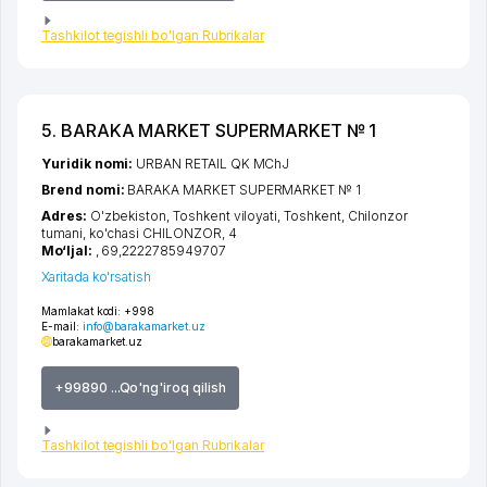
Tashkilot tegishli bo'lgan Rubrikalar
5. BARAKA MARKET SUPERMARKET № 1
Yuridik nomi:
URBAN RETAIL QK MChJ
Brend nomi:
BARAKA MARKET SUPERMARKET № 1
Adres:
O'zbekiston,
Toshkent viloyati
,
Toshkent
,
Chilonzor
tumani
,
ko'chasi CHILONZOR
, 4
Mo‘ljal:
, 69,2222785949707
Xaritada ko'rsatish
Mamlakat kodi:
+998
E-mail:
info@barakamarket.uz
barakamarket.uz
+99890 ...Qo'ng'iroq qilish
Tashkilot tegishli bo'lgan Rubrikalar