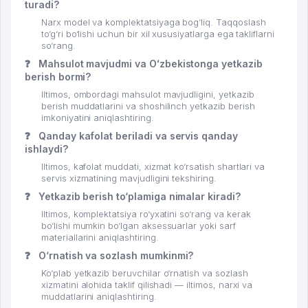
turadi?
Narx model va komplektatsiyaga bog‘liq. Taqqoslash
to‘g‘ri bo‘lishi uchun bir xil xususiyatlarga ega takliflarni
so‘rang.
❓
Mahsulot mavjudmi va Oʻzbekistonga yetkazib
berish bormi?
Iltimos, ombordagi mahsulot mavjudligini, yetkazib
berish muddatlarini va shoshilinch yetkazib berish
imkoniyatini aniqlashtiring.
❓
Qanday kafolat beriladi va servis qanday
ishlaydi?
Iltimos, kafolat muddati, xizmat ko‘rsatish shartlari va
servis xizmatining mavjudligini tekshiring.
❓
Yetkazib berish to‘plamiga nimalar kiradi?
Iltimos, komplektatsiya ro‘yxatini so‘rang va kerak
bo‘lishi mumkin bo‘lgan aksessuarlar yoki sarf
materiallarini aniqlashtiring.
❓
O‘rnatish va sozlash mumkinmi?
Ko‘plab yetkazib beruvchilar o‘rnatish va sozlash
xizmatini alohida taklif qilishadi — iltimos, narxi va
muddatlarini aniqlashtiring.