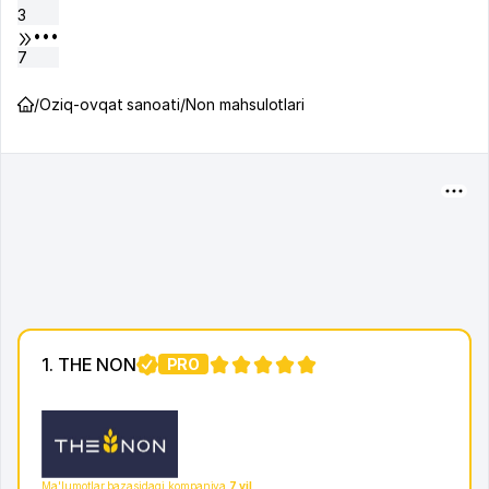
3
•••
7
/
Oziq-ovqat sanoati
/
Non mahsulotlari
1. THE NON
PRO
1
Ma'lumotlar bazasidagi kompaniya
7 yil