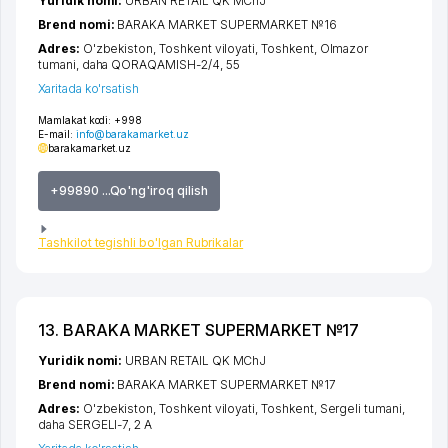
Yuridik nomi:
URBAN RETAIL QK MChJ
Brend nomi:
BARAKA MARKET SUPERMARKET №16
Adres:
O'zbekiston,
Toshkent viloyati
,
Toshkent
,
Olmazor
tumani
,
daha QORAQAMISH-2/4
, 55
Xaritada ko'rsatish
Mamlakat kodi:
+998
E-mail:
info@barakamarket.uz
barakamarket.uz
+99890 ...Qo'ng'iroq qilish
Tashkilot tegishli bo'lgan Rubrikalar
13. BARAKA MARKET SUPERMARKET №17
Yuridik nomi:
URBAN RETAIL QK MChJ
Brend nomi:
BARAKA MARKET SUPERMARKET №17
Adres:
O'zbekiston,
Toshkent viloyati
,
Toshkent
,
Sergeli tumani
,
daha SERGELI-7
, 2 A