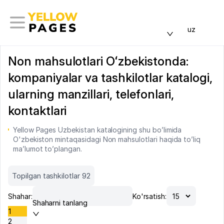
uz
Non mahsulotlari Oʻzbekistonda:
kompaniyalar va tashkilotlar katalogi,
ularning manzillari, telefonlari,
kontaktlari
Yellow Pages Uzbekistan katalogining shu bo’limida
O'zbekiston mintaqasidagi Non mahsulotlari haqida to’liq
ma’lumot to’plangan.
Topilgan tashkilotlar 92
Shahar:
Ko'rsatish:
Shaharni tanlang
1
2