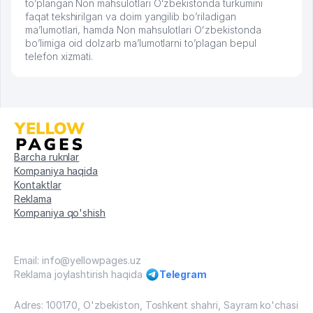
to’plangan Non mahsulotlari Oʻzbekistonda turkumini
faqat tekshirilgan va doim yangilib bo’riladigan
ma’lumotlari, hamda Non mahsulotlari Oʻzbekistonda
bo’limiga oid dolzarb ma’lumotlarni to’plagan bepul
telefon xizmati.
Barcha ruknlar
Kompaniya haqida
Kontaktlar
Reklama
Kompaniya qo'shish
Email: info@yellowpages.uz
Reklama joylashtirish haqida
Telegram
Adres: 100170, O'zbekiston, Toshkent shahri, Sayram ko'chasi