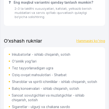
❓
Eng maqbul variantni qanday tanlash mumkin?
2–3 ta taklifni xususiyatlari, kafolati, yetkazib berish
muddatlari va servis qo‘llab-quvvatlash qulayligi
bo‘yicha solishtiring.
O‘xshash ruknlar
Hammasini ko'ring
Inkubatorlar - ishlab chiqarish, sotish
O‘simlik yog‘lari
Tez tayyorlanadigan ugra
Oziq-ovqat mahsulotlari - Sharbat
Sharoblar va spirtli ichimliklar - ishlab chiqarish, sotish
Baliq konservalari - ishlab chiqarish, sotish
Sanoat sovutgichlari va muzlatgichlar - ishlab
chiqarish, sotish
Sigaretlar - ulgurji va chakana savdo