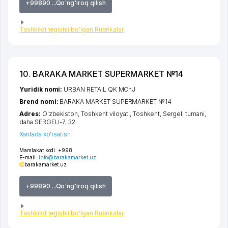
+99890 ...Qo'ng'iroq qilish
Tashkilot tegishli bo'lgan Rubrikalar
10. BARAKA MARKET SUPERMARKET №14
Yuridik nomi:
URBAN RETAIL QK MChJ
Brend nomi:
BARAKA MARKET SUPERMARKET №14
Adres:
O'zbekiston,
Toshkent viloyati
,
Toshkent
,
Sergeli tumani
,
daha SERGELI-7
, 32
Xaritada ko'rsatish
Mamlakat kodi:
+998
E-mail:
info@barakamarket.uz
barakamarket.uz
+99890 ...Qo'ng'iroq qilish
Tashkilot tegishli bo'lgan Rubrikalar