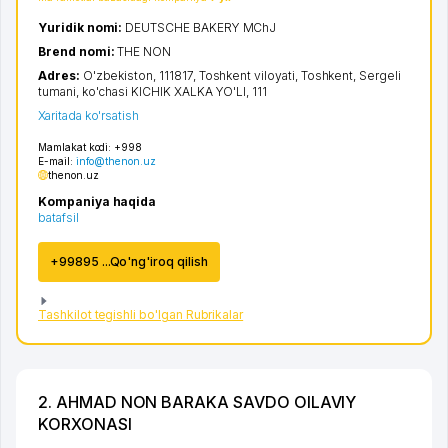
Yuridik nomi:
DEUTSCHE BAKERY MChJ
Brend nomi:
THE NON
Adres:
O'zbekiston, 111817,
Toshkent viloyati
,
Toshkent
,
Sergeli
tumani
,
ko'chasi KICHIK XALKA YO'LI
, 111
Xaritada ko'rsatish
Mamlakat kodi:
+998
E-mail:
info@thenon.uz
thenon.uz
Kompaniya haqida
batafsil
+99895 ...Qo'ng'iroq qilish
Tashkilot tegishli bo'lgan Rubrikalar
2. AHMAD NON BARAKA SAVDO OILAVIY
KORXONASI