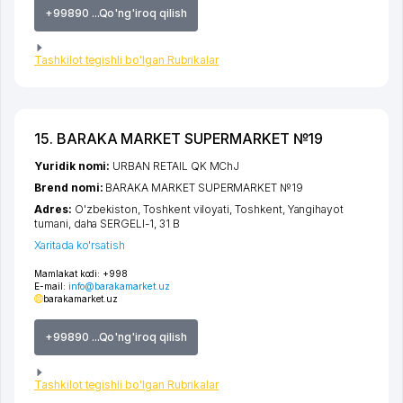
+99890 ...Qo'ng'iroq qilish
Tashkilot tegishli bo'lgan Rubrikalar
15. BARAKA MARKET SUPERMARKET №19
Yuridik nomi:
URBAN RETAIL QK MChJ
Brend nomi:
BARAKA MARKET SUPERMARKET №19
Adres:
O'zbekiston,
Toshkent viloyati
,
Toshkent
,
Yangihayot
tumani
,
daha SERGELI-1
, 31 B
Xaritada ko'rsatish
Mamlakat kodi:
+998
E-mail:
info@barakamarket.uz
barakamarket.uz
+99890 ...Qo'ng'iroq qilish
Tashkilot tegishli bo'lgan Rubrikalar