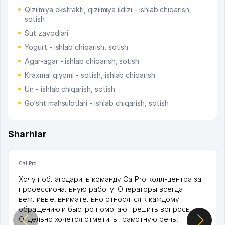
Qizilmiya ekstrakti, qizilmiya ildizi - ishlab chiqarish,
sotish
Sut zavodlari
Yogurt - ishlab chiqarish, sotish
Agar-agar - ishlab chiqarish, sotish
Kraxmal qiyomi - sotish, ishlab chiqarish
Un - ishlab chiqarish, sotish
Go‘sht mahsulotlari - ishlab chiqarish, sotish
Sharhlar
CallPro
Хочу поблагодарить команду CallPro колл-центра за
профессиональную работу. Операторы всегда
вежливые, внимательно относятся к каждому
обращению и быстро помогают решить вопросы.
Отдельно хочется отметить грамотную речь,