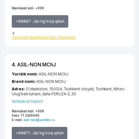
Mamlakat kodi:
+998
+99867 ...Qo'ng'iroq qilish
Tashkilot tegishli bo'lgan Rubrikalar
4. ASIL-NON MChJ
Yuridik nomi:
ASIL-NON MChJ
Brend nomi:
ASIL-NON MChJ
Adres:
O'zbekiston, 100124,
Toshkent viloyati
,
Toshkent
,
Mirzo-
Ulug'bek tumani
,
daha FERUZA-2
, 30
Xaritada ko'rsatish
Mamlakat kodi:
+998
Faks:
71 2636646
E-mail:
asil-non@yandex.ru
+99871 ...Qo'ng'iroq qilish