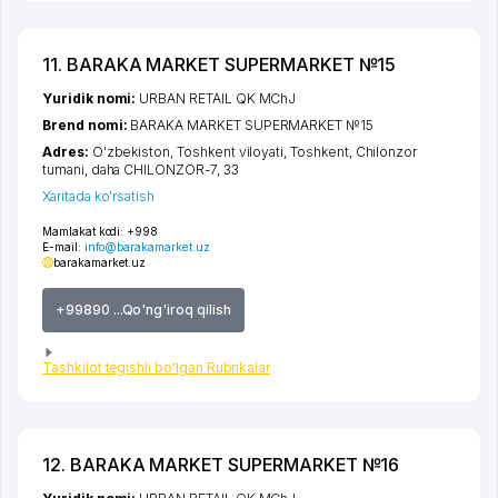
11. BARAKA MARKET SUPERMARKET №15
Yuridik nomi:
URBAN RETAIL QK MChJ
Brend nomi:
BARAKA MARKET SUPERMARKET №15
Adres:
O'zbekiston,
Toshkent viloyati
,
Toshkent
,
Chilonzor
tumani
,
daha CHILONZOR-7
, 33
Xaritada ko'rsatish
Mamlakat kodi:
+998
E-mail:
info@barakamarket.uz
barakamarket.uz
+99890 ...Qo'ng'iroq qilish
Tashkilot tegishli bo'lgan Rubrikalar
12. BARAKA MARKET SUPERMARKET №16