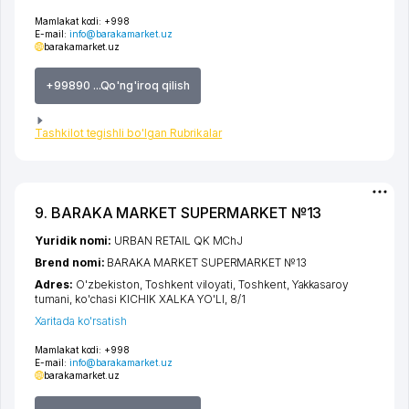
Mamlakat kodi:
+998
E-mail:
info@barakamarket.uz
barakamarket.uz
+99890 ...Qo'ng'iroq qilish
Tashkilot tegishli bo'lgan Rubrikalar
9. BARAKA MARKET SUPERMARKET №13
Yuridik nomi:
URBAN RETAIL QK MChJ
Brend nomi:
BARAKA MARKET SUPERMARKET №13
Adres:
O'zbekiston,
Toshkent viloyati
,
Toshkent
,
Yakkasaroy
tumani
,
ko'chasi KICHIK XALKA YO'LI
, 8/1
Xaritada ko'rsatish
Mamlakat kodi:
+998
E-mail:
info@barakamarket.uz
barakamarket.uz