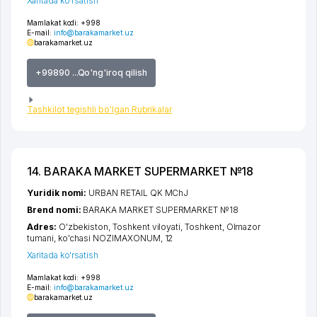
Xaritada ko'rsatish
Mamlakat kodi:
+998
E-mail:
info@barakamarket.uz
barakamarket.uz
+99890 ...Qo'ng'iroq qilish
Tashkilot tegishli bo'lgan Rubrikalar
14. BARAKA MARKET SUPERMARKET №18
Yuridik nomi:
URBAN RETAIL QK MChJ
Brend nomi:
BARAKA MARKET SUPERMARKET №18
Adres:
O'zbekiston,
Toshkent viloyati
,
Toshkent
,
Olmazor
tumani
,
ko'chasi NOZIMAXONUM
, 12
Xaritada ko'rsatish
Mamlakat kodi:
+998
E-mail:
info@barakamarket.uz
barakamarket.uz