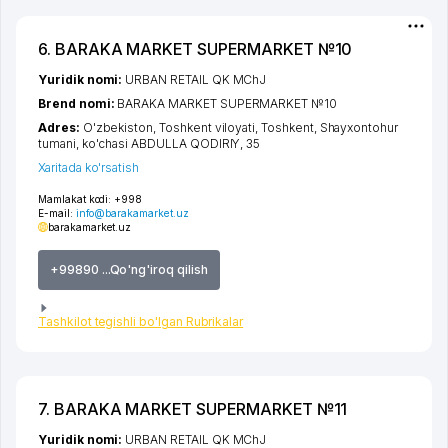
6. BARAKA MARKET SUPERMARKET №10
Yuridik nomi:
URBAN RETAIL QK MChJ
Brend nomi:
BARAKA MARKET SUPERMARKET №10
Adres:
O'zbekiston,
Toshkent viloyati
,
Toshkent
,
Shayxontohur
tumani
,
ko'chasi ABDULLA QODIRIY
, 35
Xaritada ko'rsatish
Mamlakat kodi:
+998
E-mail:
info@barakamarket.uz
barakamarket.uz
+99890 ...Qo'ng'iroq qilish
Tashkilot tegishli bo'lgan Rubrikalar
7. BARAKA MARKET SUPERMARKET №11
Yuridik nomi:
URBAN RETAIL QK MChJ