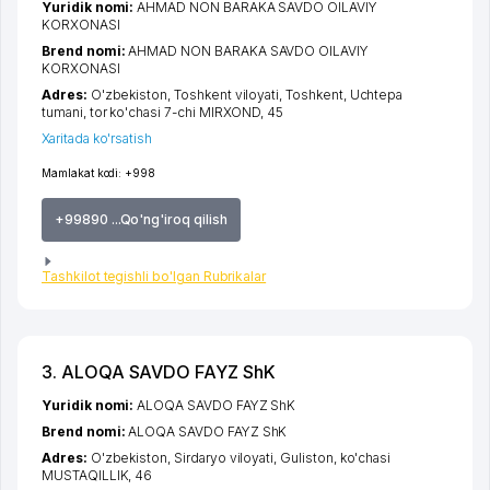
Yuridik nomi:
AHMAD NON BARAKA SAVDO OILAVIY
KORXONASI
Brend nomi:
AHMAD NON BARAKA SAVDO OILAVIY
KORXONASI
Adres:
O'zbekiston,
Toshkent viloyati
,
Toshkent
,
Uchtepa
tumani
,
tor ko'chasi 7-chi MIRXOND
, 45
Xaritada ko'rsatish
Mamlakat kodi:
+998
+99890 ...Qo'ng'iroq qilish
Tashkilot tegishli bo'lgan Rubrikalar
3. ALOQA SAVDO FAYZ ShK
Yuridik nomi:
ALOQA SAVDO FAYZ ShK
Brend nomi:
ALOQA SAVDO FAYZ ShK
Adres:
O'zbekiston,
Sirdaryo viloyati
,
Guliston
,
ko'chasi
MUSTAQILLIK
, 46