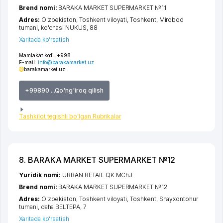
Brend nomi:
BARAKA MARKET SUPERMARKET №11
Adres:
O'zbekiston,
Toshkent viloyati
,
Toshkent
,
Mirobod
tumani
,
ko'chasi NUKUS
, 88
Xaritada ko'rsatish
Mamlakat kodi:
+998
E-mail:
info@barakamarket.uz
barakamarket.uz
+99890 ...Qo'ng'iroq qilish
Tashkilot tegishli bo'lgan Rubrikalar
8. BARAKA MARKET SUPERMARKET №12
Yuridik nomi:
URBAN RETAIL QK MChJ
Brend nomi:
BARAKA MARKET SUPERMARKET №12
Adres:
O'zbekiston,
Toshkent viloyati
,
Toshkent
,
Shayxontohur
tumani
,
daha BELTEPA
, 7
Xaritada ko'rsatish