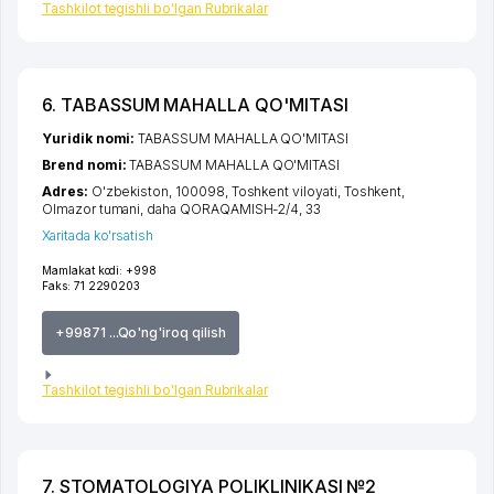
Tashkilot tegishli bo'lgan Rubrikalar
6. TABASSUM MAHALLA QO'MITASI
Yuridik nomi:
TABASSUM MAHALLA QO'MITASI
Brend nomi:
TABASSUM MAHALLA QO'MITASI
Adres:
O'zbekiston, 100098,
Toshkent viloyati
,
Toshkent
,
Olmazor tumani
,
daha QORAQAMISH-2/4
, 33
Xaritada ko'rsatish
Mamlakat kodi:
+998
Faks:
71 2290203
+99871 ...Qo'ng'iroq qilish
Tashkilot tegishli bo'lgan Rubrikalar
7. STOMATOLOGIYA POLIKLINIKASI №2