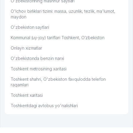
O'zbekistonning mashhur saytlari
O'lchov birliklari tizimi: massa, uzunlik, tezlik, ma'lumot,
maydon
O'zbekiston saytlari
Kommunal (uy-joy) tariflari Toshkent, O‘zbekiston
Onlayn xizmatlar
O'zbekistonda benzin narxi
Toshkent metrosining xaritasi
Toshkent shahri, O'zbekiston favqulodda telefon
raqamlari
Toshkent xaritasi
Toshkentdagi avtobus yo'nalishlari