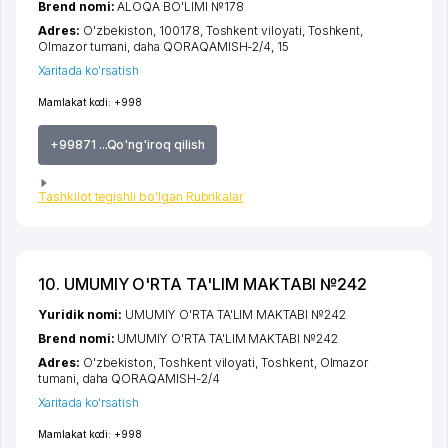
Brend nomi:
ALOQA BO'LIMI №178
Adres:
O'zbekiston, 100178,
Toshkent viloyati
,
Toshkent
,
Olmazor tumani
,
daha QORAQAMISH-2/4
, 15
Xaritada ko'rsatish
Mamlakat kodi:
+998
+99871 ...Qo'ng'iroq qilish
Tashkilot tegishli bo'lgan Rubrikalar
10. UMUMIY O'RTA TA'LIM MAKTABI №242
Yuridik nomi:
UMUMIY O'RTA TA'LIM MAKTABI №242
Brend nomi:
UMUMIY O'RTA TA'LIM MAKTABI №242
Adres:
O'zbekiston,
Toshkent viloyati
,
Toshkent
,
Olmazor
tumani
,
daha QORAQAMISH-2/4
Xaritada ko'rsatish
Mamlakat kodi:
+998