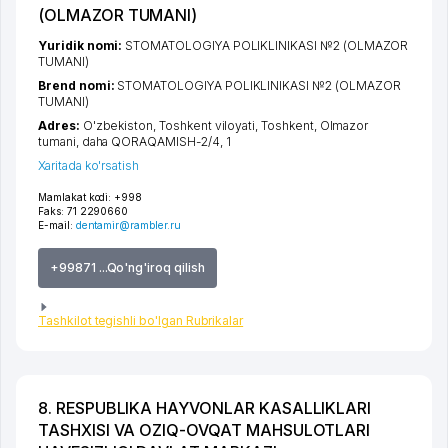
(OLMAZOR TUMANI)
Yuridik nomi:
STOMATOLOGIYA POLIKLINIKASI №2 (OLMAZOR
TUMANI)
Brend nomi:
STOMATOLOGIYA POLIKLINIKASI №2 (OLMAZOR
TUMANI)
Adres:
O'zbekiston,
Toshkent viloyati
,
Toshkent
,
Olmazor
tumani
,
daha QORAQAMISH-2/4
, 1
Xaritada ko'rsatish
Mamlakat kodi:
+998
Faks:
71 2290660
E-mail:
dentamir@rambler.ru
+99871 ...Qo'ng'iroq qilish
Tashkilot tegishli bo'lgan Rubrikalar
8. RESPUBLIKA HAYVONLAR KASALLIKLARI
TASHXISI VA OZIQ-OVQAT MAHSULOTLARI