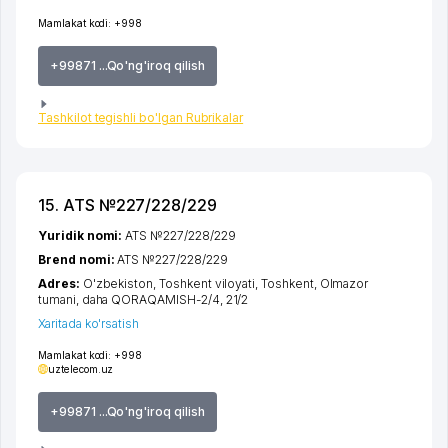
Mamlakat kodi:
+998
+99871 ...Qo'ng'iroq qilish
Tashkilot tegishli bo'lgan Rubrikalar
15. ATS №227/228/229
Yuridik nomi:
ATS №227/228/229
Brend nomi:
ATS №227/228/229
Adres:
O'zbekiston,
Toshkent viloyati
,
Toshkent
,
Olmazor
tumani
,
daha QORAQAMISH-2/4
, 21/2
Xaritada ko'rsatish
Mamlakat kodi:
+998
uztelecom.uz
+99871 ...Qo'ng'iroq qilish