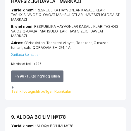
HAVFSIZLIGI DAVLAT MARKAZI
Yuridik nomi:
RESPUBLIKA HAYVONLAR KASALLIKLARI
TASHXISI VA OZIQ-OVQAT MAHSULOTLARI HAVFSIZLIGI DAVLAT
MARKAZI
Brend nomi:
RESPUBLIKA HAYVONLAR KASALLIKLARI TASHXISI
VA OZIQ-OVQAT MAHSULOTLARI HAVFSIZLIGI DAVLAT
MARKAZI
Adres:
O'zbekiston,
Toshkent viloyati
,
Toshkent
,
Olmazor
tumani
,
daha QORAQAMISH-2/4
, 1 A
Xaritada ko'rsatish
Mamlakat kodi:
+998
+99871 ...Qo'ng'iroq qilish
Tashkilot tegishli bo'lgan Rubrikalar
9. ALOQA BO'LIMI №178
Yuridik nomi:
ALOQA BO'LIMI №178