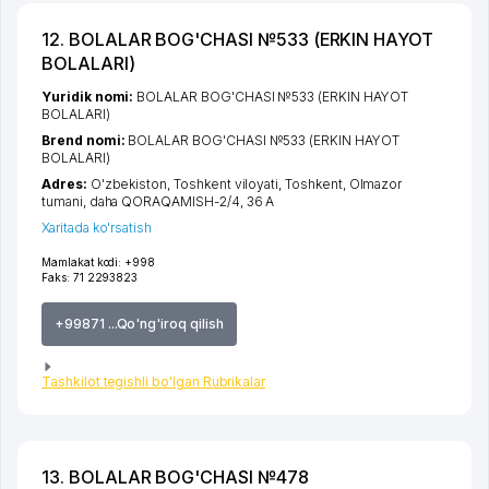
12. BOLALAR BOG'CHASI №533 (ERKIN HAYOT
BOLALARI)
Yuridik nomi:
BOLALAR BOG'CHASI №533 (ERKIN HAYOT
BOLALARI)
Brend nomi:
BOLALAR BOG'CHASI №533 (ERKIN HAYOT
BOLALARI)
Adres:
O'zbekiston,
Toshkent viloyati
,
Toshkent
,
Olmazor
tumani
,
daha QORAQAMISH-2/4
, 36 А
Xaritada ko'rsatish
Mamlakat kodi:
+998
Faks:
71 2293823
+99871 ...Qo'ng'iroq qilish
Tashkilot tegishli bo'lgan Rubrikalar
13. BOLALAR BOG'CHASI №478