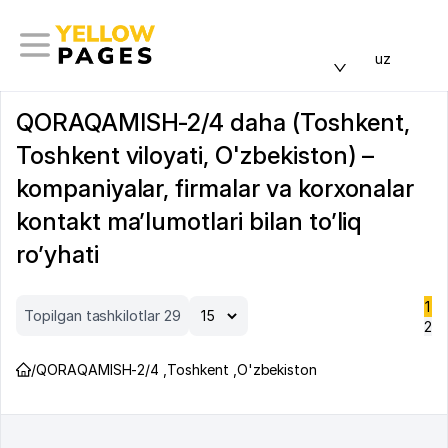
uz
QORAQAMISH-2/4 daha (Toshkent,
Toshkent viloyati, O'zbekiston) –
kompaniyalar, firmalar va korxonalar
kontakt ma’lumotlari bilan to’liq
ro’yhati
1
Topilgan tashkilotlar 29
2
/
QORAQAMISH-2/4
,
Toshkent
,
O'zbekiston