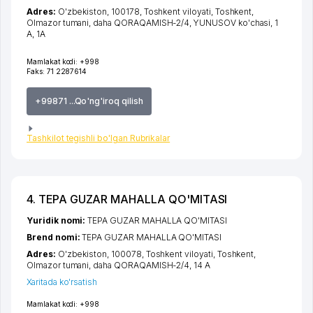
Adres:
O'zbekiston, 100178,
Toshkent viloyati
,
Toshkent
,
Olmazor tumani
,
daha QORAQAMISH-2/4
, YUNUSOV ko'chasi, 1
A, 1А
Mamlakat kodi:
+998
Faks:
71 2287614
+99871 ...Qo'ng'iroq qilish
Tashkilot tegishli bo'lgan Rubrikalar
4. TEPA GUZAR MAHALLA QO'MITASI
Yuridik nomi:
TEPA GUZAR MAHALLA QO'MITASI
Brend nomi:
TEPA GUZAR MAHALLA QO'MITASI
Adres:
O'zbekiston, 100078,
Toshkent viloyati
,
Toshkent
,
Olmazor tumani
,
daha QORAQAMISH-2/4
, 14 А
Xaritada ko'rsatish
Mamlakat kodi:
+998