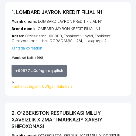
1. LOMBARD JAYRON KREDIT FILIAL N1
Yuridik nomi:
LOMBARD JAYRON KREDIT FILIAL N1
Brend nomi:
LOMBARD JAYRON KREDIT FILIAL N1
Adres:
O'zbekiston, 100000,
Toshkent viloyati
,
Toshkent
,
Olmazor tumani
,
daha QORAQAMISH-2/4
, 1, квартира 2
Xaritada ko'rsatish
Mamlakat kodi:
+998
+99877 ...Qo'ng'iroq qilish
Tashkilot tegishli bo'lgan Rubrikalar
2. O'ZBEKISTON RESPUBLIKASI MILLIY
XAVSIZLIK XIZMATI MARKAZIY XARBIY
SHIFOXONASI
Yuridik nomi:
O'ZBEKISTON RESPUBLIKASI MILLIY XAVSIZLIK