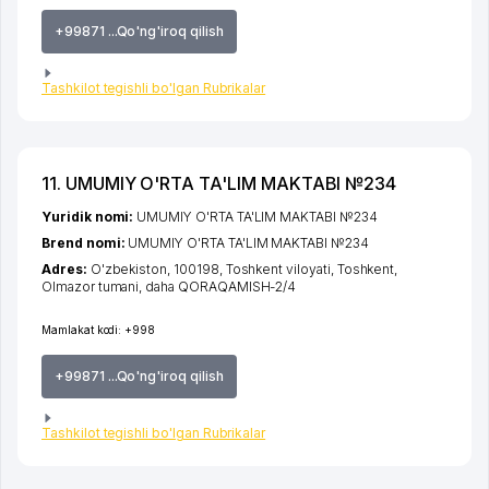
+99871 ...Qo'ng'iroq qilish
Tashkilot tegishli bo'lgan Rubrikalar
11. UMUMIY O'RTA TA'LIM MAKTABI №234
Yuridik nomi:
UMUMIY O'RTA TA'LIM MAKTABI №234
Brend nomi:
UMUMIY O'RTA TA'LIM MAKTABI №234
Adres:
O'zbekiston, 100198,
Toshkent viloyati
,
Toshkent
,
Olmazor tumani
,
daha QORAQAMISH-2/4
Mamlakat kodi:
+998
+99871 ...Qo'ng'iroq qilish
Tashkilot tegishli bo'lgan Rubrikalar