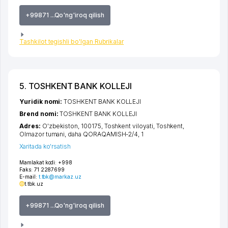
+99871 ...Qo'ng'iroq qilish
Tashkilot tegishli bo'lgan Rubrikalar
5. TOSHKENT BANK KOLLEJI
Yuridik nomi:
TOSHKENT BANK KOLLEJI
Brend nomi:
TOSHKENT BANK KOLLEJI
Adres:
O'zbekiston, 100175,
Toshkent viloyati
,
Toshkent
,
Olmazor tumani
,
daha QORAQAMISH-2/4
, 1
Xaritada ko'rsatish
Mamlakat kodi:
+998
Faks:
71 2287699
E-mail:
t.tbk@markaz.uz
t.tbk.uz
+99871 ...Qo'ng'iroq qilish