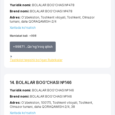
Yuridik nomi:
BOLALAR BOG'CHASI №478
Brend nomi:
BOLALAR BOG'CHASI №478
Adres:
O'zbekiston,
Toshkent viloyati
,
Toshkent
,
Olmazor
tumani
,
daha QORAQAMISH-2/4
Xaritada ko'rsatish
Mamlakat kodi:
+998
+99871 ...Qo'ng'iroq qilish
Tashkilot tegishli bo'lgan Rubrikalar
14. BOLALAR BOG'CHASI №146
Yuridik nomi:
BOLALAR BOG'CHASI №146
Brend nomi:
BOLALAR BOG'CHASI №146
Adres:
O'zbekiston, 100175,
Toshkent viloyati
,
Toshkent
,
Olmazor tumani
,
daha QORAQAMISH-2/4
, 38
Xaritada ko'rsatish