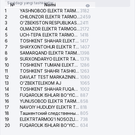
Saytdagi yangi tashkilotlar
№
Nomi
1
YASHNOBOD ELEKTR TARMOG'I NOSOZLIKLARI XIZMATI
3182
2
CHILONZOR ELEKTR TARMOG'I NOSOZLIK XIZMATI
2459
3
O'ZBEKISTON RESPUBLIKASI BOSH PROKURATURASI ISHONCH TELEFONI
2411
4
OLMAZOR ELEKTR TARMOG'I NOSOZLIKLARI XIZMATI
2172
5
UCH-TEPA ELEKTR TARMOG'I NOSOZLIKLARI XIZMATI
1418
6
TOSHKENT SHAHAR ELEKTR TARMOQLARI KORXONASI AJ
1417
7
SHAYXONTOHUR ELEKTR TARMOG'I NOSOZLIKLARINI TUZATISH XIZMATI
1407
8
SAMARQAND ELEKTR TARMOQLARI AJ
1398
9
SURXONDARYO ELEKTR TARMOQLARI AJ
1378
10
TOSHKENT TUMANI ELEKTR TARMOG'I AVARIYA XIZMATI
1286
11
TOSHKENT SHAHRI TASHKILOT TELEFONLARI HAQIDA MA'LUMOT BYUROSI
1263
12
DAVLAT TEST MARKAZINING ISHONCH TELEFONLARI
1080
13
O'ZBEKTELEKOM AJ
1065
14
TOSHKENT SHAHAR FUQAROLIK ISHLARI BO'YICHA SUDI
1002
15
FUQAROLIK ISHLARI BO'YICHA YAKKASAROY TUMANLARARO SUDI
887
16
YUNUSOBOD ELEKTR TARMOG'I NOSOZLIKLARI XIZMATI
858
17
NAVOIY HUDUDIY ELEKTR TARMOQLARI KORXONASI AJ
818
18
Ташкентский следственный изолятор
805
19
ELEKTRTARMOG'I NOSOZLIKLARINI TO'ZATISH SERGELI XIZMATI
738
20
FUQAROLIK ISHLARI BO'YICHA UCH-TEPA TUMANI SUDI
634