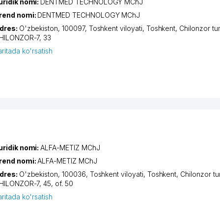
uridik nomi:
DENTMED TECHNOLOGY MChJ
rend nomi:
DENTMED TECHNOLOGY MChJ
dres:
O'zbekiston, 100097,
Toshkent viloyati
,
Toshkent
,
Chilonzor tu
HILONZOR-7
, 33
aritada ko'rsatish
uridik nomi:
ALFA-METIZ MChJ
rend nomi:
ALFA-METIZ MChJ
dres:
O'zbekiston, 100036,
Toshkent viloyati
,
Toshkent
,
Chilonzor t
HILONZOR-7
, 45, of. 50
aritada ko'rsatish