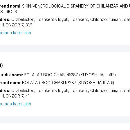
rend nomi:
SKIN-VENEROLOGICAL DISPANERY OF CHILANZAR AND
ISTRICTS
dres:
O'zbekiston,
Toshkent viloyati
,
Toshkent
,
Chilonzor tumani
,
da
HILONZOR-7
, 31/1
aritada ko'rsatish
I)
uridik nomi:
BOLALAR BOG'CHASI №287 (KUYOSH JAJILARI)
rend nomi:
BOLALAR BOG'CHASI №287 (KUYOSH JAJILARI)
dres:
O'zbekiston,
Toshkent viloyati
,
Toshkent
,
Chilonzor tumani
,
da
HILONZOR-7
, 41
aritada ko'rsatish