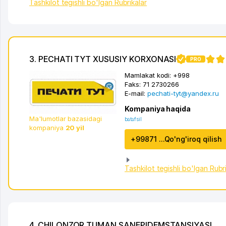
Tashkilot tegishli bo'lgan Rubrikalar
3. PECHATI TYT XUSUSIY KORXONASI
PRO
Mamlakat kodi:
+998
Faks:
71 2730266
E-mail:
pechati-tyt@yandex.ru
Kompaniya haqida
Ma'lumotlar bazasidagi
batafsil
kompaniya
20 yil
+99871 ...Qo'ng'iroq qilish
Tashkilot tegishli bo'lgan Rubr
4. CHILONZOR TUMAN SANEPIDEMSTANSIYASI