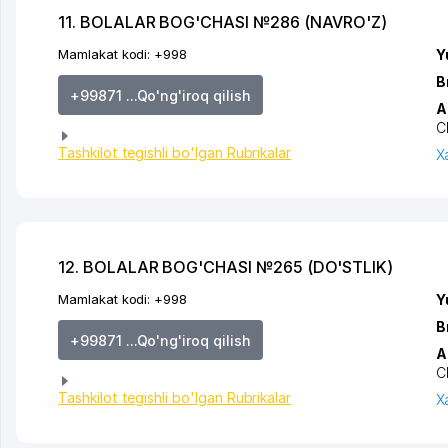
11. BOLALAR BOG'CHASI №286 (NAVRO'Z)
Mamlakat kodi:
+998
Y
B
+99871 ...Qo'ng'iroq qilish
A
C
Tashkilot tegishli bo'lgan Rubrikalar
X
12. BOLALAR BOG'CHASI №265 (DO'STLIK)
Mamlakat kodi:
+998
Y
B
+99871 ...Qo'ng'iroq qilish
A
C
Tashkilot tegishli bo'lgan Rubrikalar
X