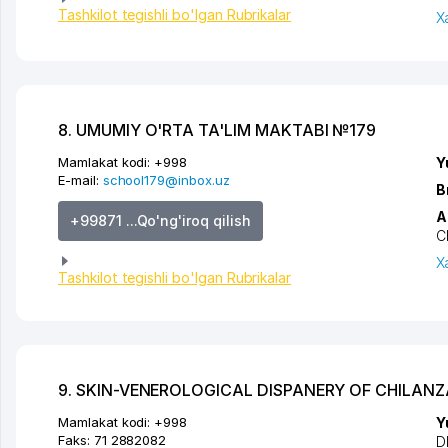
Tashkilot tegishli bo'lgan Rubrikalar
X
8. UMUMIY O'RTA TA'LIM MAKTABI №179
Mamlakat kodi:
+998
Y
E-mail:
school179@inbox.uz
B
A
+99871 ...Qo'ng'iroq qilish
C
X
Tashkilot tegishli bo'lgan Rubrikalar
9. SKIN-VENEROLOGICAL DISPANERY OF CHILAN
Mamlakat kodi:
+998
Y
Faks:
71 2882082
D