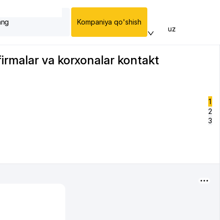
ang
Kompaniya qo'shish
uz
irmalar va korxonalar kontakt
1
2
3