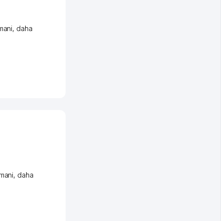
mani
,
daha
umani
,
daha