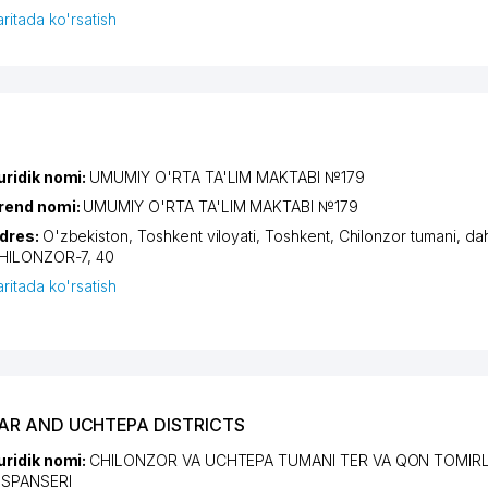
aritada ko'rsatish
uridik nomi:
UMUMIY O'RTA TA'LIM MAKTABI №179
rend nomi:
UMUMIY O'RTA TA'LIM MAKTABI №179
dres:
O'zbekiston,
Toshkent viloyati
,
Toshkent
,
Chilonzor tumani
,
da
HILONZOR-7
, 40
aritada ko'rsatish
ZAR AND UCHTEPA DISTRICTS
uridik nomi:
CHILONZOR VA UCHTEPA TUMANI TER VA QON TOMIRL
ISPANSERI