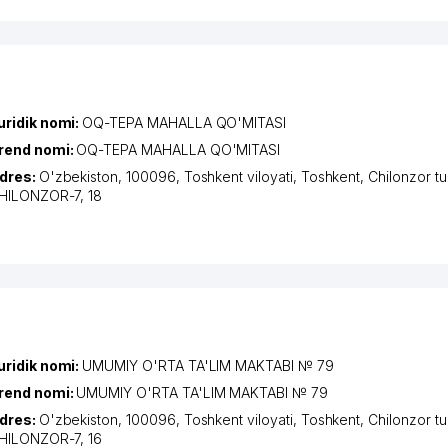
uridik nomi:
OQ-TEPA MAHALLA QO'MITASI
rend nomi:
OQ-TEPA MAHALLA QO'MITASI
dres:
O'zbekiston, 100096,
Toshkent viloyati
,
Toshkent
,
Chilonzor t
HILONZOR-7
, 18
uridik nomi:
UMUMIY O'RTA TA'LIM MAKTABI № 79
rend nomi:
UMUMIY O'RTA TA'LIM MAKTABI № 79
dres:
O'zbekiston, 100096,
Toshkent viloyati
,
Toshkent
,
Chilonzor t
HILONZOR-7
, 16