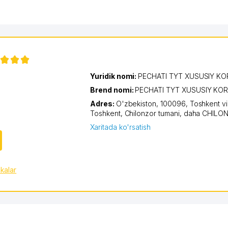
Yuridik nomi:
PECHATI TYT XUSUSIY K
Brend nomi:
PECHATI TYT XUSUSIY KO
Adres:
O'zbekiston, 100096,
Toshkent vi
Toshkent
,
Chilonzor tumani
,
daha CHILO
Xaritada ko'rsatish
ikalar