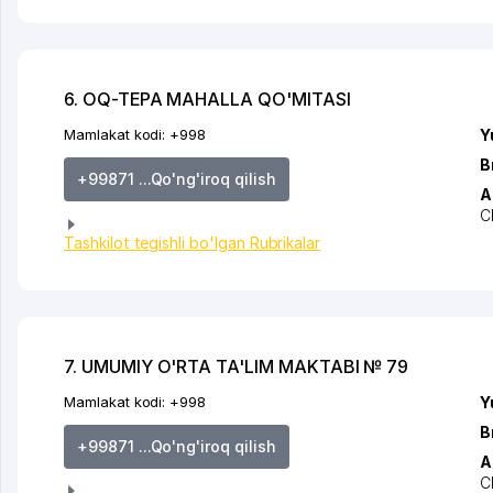
6. OQ-TEPA MAHALLA QO'MITASI
Mamlakat kodi:
+998
Y
B
+99871 ...Qo'ng'iroq qilish
A
C
Tashkilot tegishli bo'lgan Rubrikalar
7. UMUMIY O'RTA TA'LIM MAKTABI № 79
Mamlakat kodi:
+998
Y
B
+99871 ...Qo'ng'iroq qilish
A
C