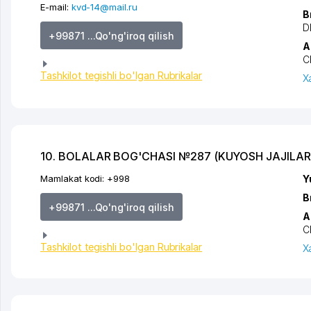
E-mail:
kvd-14@mail.ru
B
D
+99871 ...Qo'ng'iroq qilish
A
C
Tashkilot tegishli bo'lgan Rubrikalar
X
10. BOLALAR BOG'CHASI №287 (KUYOSH JAJILAR
Mamlakat kodi:
+998
Y
B
+99871 ...Qo'ng'iroq qilish
A
C
Tashkilot tegishli bo'lgan Rubrikalar
X