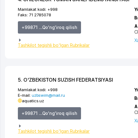
Mamlakat kodi:
+998
Y
Faks:
71 2785078
B
A
+99871 ...Qo'ng'iroq qilish
C
X
Tashkilot tegishli bo'lgan Rubrikalar
5. O'ZBEKISTON SUZISH FEDERATSIYASI
Mamlakat kodi:
+998
Y
E-mail:
uzbswim@mail.ru
B
aquatics.uz
A
C
+99871 ...Qo'ng'iroq qilish
X
Tashkilot tegishli bo'lgan Rubrikalar