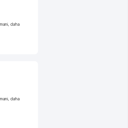
umani
,
daha
umani
,
daha