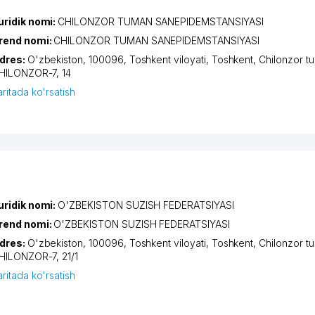
uridik nomi:
CHILONZOR TUMAN SANEPIDEMSTANSIYASI
rend nomi:
CHILONZOR TUMAN SANEPIDEMSTANSIYASI
dres:
O'zbekiston, 100096,
Toshkent viloyati
,
Toshkent
,
Chilonzor t
HILONZOR-7
, 14
aritada ko'rsatish
uridik nomi:
O'ZBEKISTON SUZISH FEDERATSIYASI
rend nomi:
O'ZBEKISTON SUZISH FEDERATSIYASI
dres:
O'zbekiston, 100096,
Toshkent viloyati
,
Toshkent
,
Chilonzor t
HILONZOR-7
, 21/1
aritada ko'rsatish