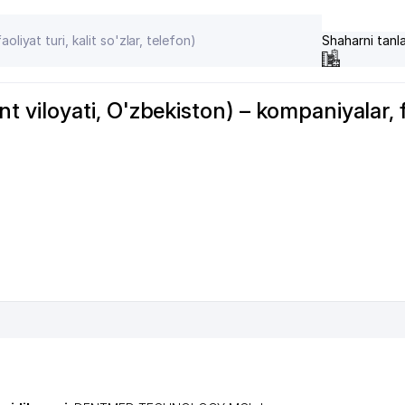
Shaharni tanl
iloyati, O'zbekiston) – kompaniyalar, f