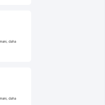
umani
,
daha
umani
,
daha