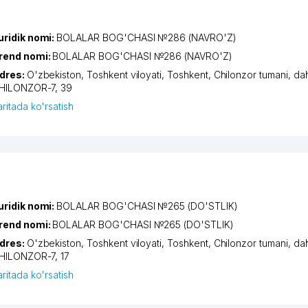
uridik nomi:
BOLALAR BOG'CHASI №286 (NAVRO'Z)
rend nomi:
BOLALAR BOG'CHASI №286 (NAVRO'Z)
dres:
O'zbekiston,
Toshkent viloyati
,
Toshkent
,
Chilonzor tumani
,
da
HILONZOR-7
, 39
aritada ko'rsatish
uridik nomi:
BOLALAR BOG'CHASI №265 (DO'STLIK)
rend nomi:
BOLALAR BOG'CHASI №265 (DO'STLIK)
dres:
O'zbekiston,
Toshkent viloyati
,
Toshkent
,
Chilonzor tumani
,
da
HILONZOR-7
, 17
aritada ko'rsatish