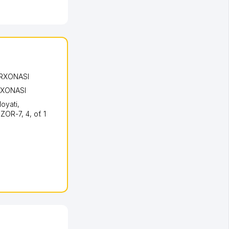
ORXONASI
RXONASI
loyati
,
NZOR-7
, 4, of. 1