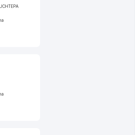
 UCHTEPA
ha
ha