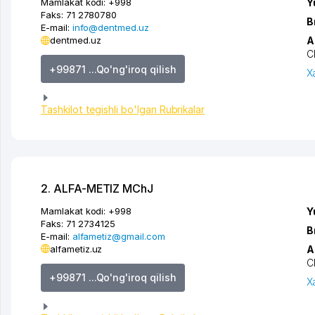
Mamlakat kodi:
+998
Y
Faks:
71 2780780
B
E-mail:
info@dentmed.uz
dentmed.uz
A
C
+99871 ...Qo'ng'iroq qilish
X
Tashkilot tegishli bo'lgan Rubrikalar
2. ALFA-METIZ MChJ
Mamlakat kodi:
+998
Y
Faks:
71 2734125
B
E-mail:
alfametiz@gmail.com
alfametiz.uz
A
C
+99871 ...Qo'ng'iroq qilish
X