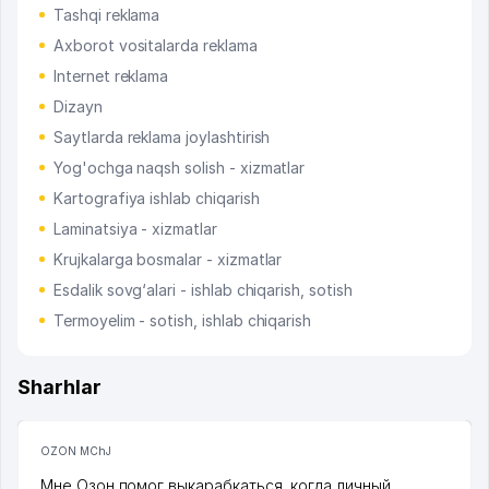
Tashqi reklama
Axborot vositalarda reklama
Internet reklama
Dizayn
Saytlarda reklama joylashtirish
Yog'ochga naqsh solish - xizmatlar
Kartografiya ishlab chiqarish
Laminatsiya - xizmatlar
Krujkalarga bosmalar - xizmatlar
Esdalik sovg‘alari - ishlab chiqarish, sotish
Termoyelim - sotish, ishlab chiqarish
Sharhlar
OZON MChJ
Мне Озон помог выкарабкаться, когда личный