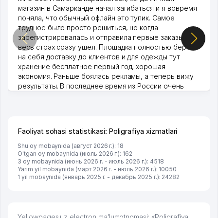
магазин в Самарканде начал загибаться и я вовремя
поняла, что обычный офлайн это тупик. Самое
трудное было просто решиться, но когда
зарегистрировалась и отправила первые заказы,
весь страх сразу ушел. Площадка полностью берет
на себя доставку до клиентов и для одежды тут
хранение бесплатное первый год, хорошая
экономия. Раньше боялась рекламы, а теперь вижу
результаты. В последнее время из России очень
много заказывают, а вначале только по Узбекистану
брали, но вяло. Удалось раскрутиться, дальше
развиваюсь потихоньку😊
Hamida 03.08.2026 12:45:39
Faoliyat sohasi statistikasi: Poligrafiya xizmatlari
Shu oy mobaynida (август 2026 г.): 18
O'tgan oy mobaynida (июль 2026 г.): 162
3 oy mobaynida (июнь 2026 г. - июль 2026 г.): 4518
Yarim yil mobaynida (март 2026 г. - июль 2026 г.): 10050
1 yil mobaynida (январь 2025 г. - декабрь 2025 г.): 24282
Yellowpages.uz electron ma’lumotnomasi: «Poligrafiya