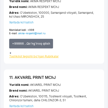
Yuridik nomi:
AKMA RESPEKT MChJ
Brend nomi:
AKMA RESPEKT MChJ
Adres:
O'zbekiston, 100000,
Samarqand viloyati
,
Samarqand
,
ko'chasi MIRONSHOX
, 25
Xaritada ko'rsatish
Mamlakat kodi:
+998
E-mail:
akma-respekt@mail.ru
+99866 ...Qo'ng'iroq qilish
Tashkilot tegishli bo'lgan Rubrikalar
11. AKVAREL PRINT MChJ
Yuridik nomi:
AKVAREL PRINT MChJ
Brend nomi:
AKVAREL PRINT MChJ
Adres:
O'zbekiston, 100115,
Toshkent viloyati
,
Toshkent
,
Chilonzor tumani
,
daha CHILONZOR-3
, 51
Xaritada ko'rsatish