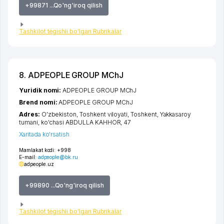
+99871 ...Qo'ng'iroq qilish
Tashkilot tegishli bo'lgan Rubrikalar
8. ADPEOPLE GROUP MChJ
Yuridik nomi:
ADPEOPLE GROUP MChJ
Brend nomi:
ADPEOPLE GROUP MChJ
Adres:
O'zbekiston,
Toshkent viloyati
,
Toshkent
,
Yakkasaroy
tumani
,
ko'chasi ABDULLA KAHHOR
, 47
Xaritada ko'rsatish
Mamlakat kodi:
+998
E-mail:
adpeople@bk.ru
adpeople.uz
+99890 ...Qo'ng'iroq qilish
Tashkilot tegishli bo'lgan Rubrikalar