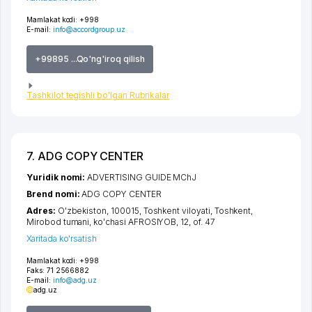
Mamlakat kodi:
+998
E-mail:
info@accordgroup.uz
+99895 ...Qo'ng'iroq qilish
Tashkilot tegishli bo'lgan Rubrikalar
7. ADG COPY CENTER
Yuridik nomi:
ADVERTISING GUIDE MChJ
Brend nomi:
ADG COPY CENTER
Adres:
O'zbekiston, 100015,
Toshkent viloyati
,
Toshkent
,
Mirobod tumani
,
ko'chasi AFROSIYOB
, 12, of. 47
Xaritada ko'rsatish
Mamlakat kodi:
+998
Faks:
71 2566882
E-mail:
info@adg.uz
adg.uz