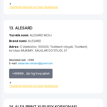
Tashkilot tegishli bo'lgan Rubrikalar
13. ALESARD
Yuridik nomi:
ALESARD MChJ
Brend nomi:
ALESARD
Adres:
O'zbekiston, 100000,
Toshkent viloyati
,
Toshkent
,
ko'chasi MUKIMIY, XALKLAR DO'STLIGI
, 57
Mamlakat kodi:
+998
E-mail:
alexander.alesard@gmail.com
+99899 ...Qo'ng'iroq qilish
Tashkilot tegishli bo'lgan Rubrikalar
14. ALFA PRINT XUSUSIY KORXONASI