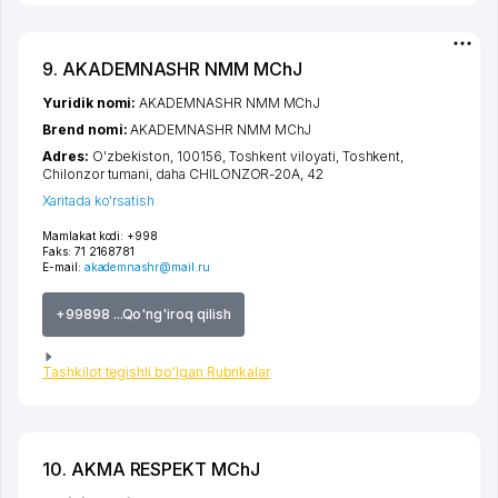
9. AKADEMNASHR NMM MChJ
Yuridik nomi:
AKADEMNASHR NMM MChJ
Brend nomi:
AKADEMNASHR NMM MChJ
Adres:
O'zbekiston, 100156,
Toshkent viloyati
,
Toshkent
,
Chilonzor tumani
,
daha CHILONZOR-20A
, 42
Xaritada ko'rsatish
Mamlakat kodi:
+998
Faks:
71 2168781
E-mail:
akademnashr@mail.ru
+99898 ...Qo'ng'iroq qilish
Tashkilot tegishli bo'lgan Rubrikalar
10. AKMA RESPEKT MChJ