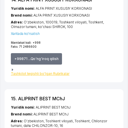
Yuridik nomi:
ALFA PRINT XUSUSIY KORXONASI
Brend nomi:
ALFA PRINT XUSUSIY KORXONASI
Adres:
O'zbekiston, 100019,
Toshkent viloyati
,
Toshkent
,
Olmazor tumani
,
ko'chasi SHIROK
, 100
Xaritada ko'rsatish
Mamlakat kodi:
+998
Faks:
71 2486600
+99871 ...Qo'ng'iroq qilish
Tashkilot tegishli bo'lgan Rubrikalar
15. ALIPRINT BEST MChJ
Yuridik nomi:
ALIPRINT BEST MChJ
Brend nomi:
ALIPRINT BEST MChJ
Adres:
O'zbekiston,
Toshkent viloyati
,
Toshkent
,
Chilonzor
tumani
,
daha CHILONZOR-10
, 16