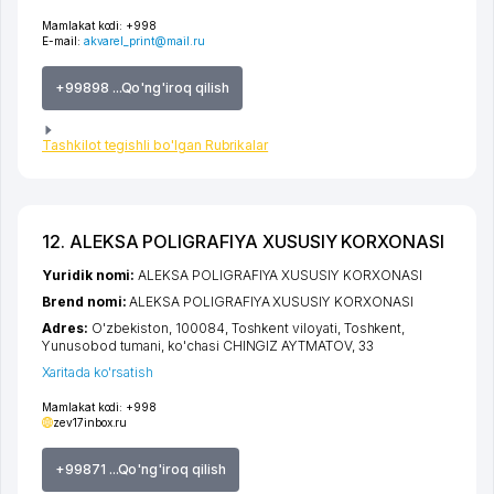
Mamlakat kodi:
+998
E-mail:
akvarel_print@mail.ru
+99898 ...Qo'ng'iroq qilish
Tashkilot tegishli bo'lgan Rubrikalar
12. ALEKSA POLIGRAFIYA XUSUSIY KORXONASI
Yuridik nomi:
ALEKSA POLIGRAFIYA XUSUSIY KORXONASI
Brend nomi:
ALEKSA POLIGRAFIYA XUSUSIY KORXONASI
Adres:
O'zbekiston, 100084,
Toshkent viloyati
,
Toshkent
,
Yunusobod tumani
,
ko'chasi CHINGIZ AYTMATOV
, 33
Xaritada ko'rsatish
Mamlakat kodi:
+998
zev17inbox.ru
+99871 ...Qo'ng'iroq qilish