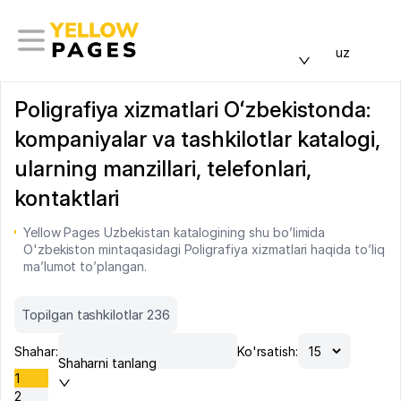
uz
Poligrafiya xizmatlari Oʻzbekistonda:
kompaniyalar va tashkilotlar katalogi,
ularning manzillari, telefonlari,
kontaktlari
Yellow Pages Uzbekistan katalogining shu bo’limida
O'zbekiston mintaqasidagi Poligrafiya xizmatlari haqida to’liq
ma’lumot to’plangan.
Topilgan tashkilotlar 236
Shahar:
Ko'rsatish:
Shaharni tanlang
1
2