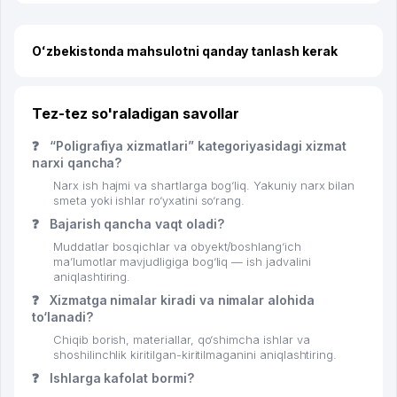
Oʻzbekistonda mahsulotni qanday tanlash kerak
Tez-tez so'raladigan savollar
❓
“Poligrafiya xizmatlari” kategoriyasidagi xizmat
narxi qancha?
Narx ish hajmi va shartlarga bog‘liq. Yakuniy narx bilan
smeta yoki ishlar ro‘yxatini so‘rang.
❓
Bajarish qancha vaqt oladi?
Muddatlar bosqichlar va obyekt/boshlang‘ich
ma’lumotlar mavjudligiga bog‘liq — ish jadvalini
aniqlashtiring.
❓
Xizmatga nimalar kiradi va nimalar alohida
to‘lanadi?
Chiqib borish, materiallar, qo‘shimcha ishlar va
shoshilinchlik kiritilgan-kiritilmaganini aniqlashtiring.
❓
Ishlarga kafolat bormi?