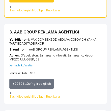
Tashkilot tegishli bo'lgan Rubrikalar
3. AAB GROUP REKLAMA AGENTLIGI
Yuridik nomi:
VAXIDOV BEXZOD ABDUVAXOBOVICH YAKKA
TARTIBDAGI TADBIRKOR
Brend nomi:
AAB GROUP REKLAMA AGENTLIGI
Adres:
O'zbekiston,
Samarqand viloyati
,
Samarqand
,
xiеbon
MIRZO ULUGBEK
, 58
Xaritada ko'rsatish
Mamlakat kodi:
+998
+99891 ...Qo'ng'iroq qilish
Tashkilot tegishli bo'lgan Rubrikalar