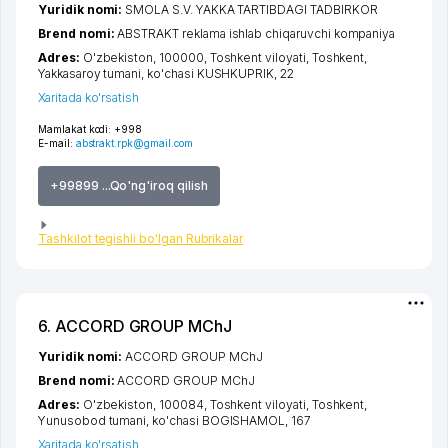
Yuridik nomi:
SMOLA S.V. YAKKA TARTIBDAGI TADBIRKOR
Brend nomi:
ABSTRAKT reklama ishlab chiqaruvchi kompaniya
Adres:
O'zbekiston, 100000,
Toshkent viloyati
,
Toshkent
,
Yakkasaroy tumani
,
ko'chasi KUSHKUPRIK
, 22
Xaritada ko'rsatish
Mamlakat kodi:
+998
E-mail:
abstrakt.rpk@gmail.com
+99899 ...Qo'ng'iroq qilish
Tashkilot tegishli bo'lgan Rubrikalar
6. ACCORD GROUP MChJ
Yuridik nomi:
ACCORD GROUP MChJ
Brend nomi:
ACCORD GROUP MChJ
Adres:
O'zbekiston, 100084,
Toshkent viloyati
,
Toshkent
,
Yunusobod tumani
,
ko'chasi BOGISHAMOL
, 167
Xaritada ko'rsatish