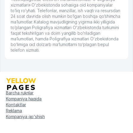
xizmatlari» Oʻzbekistonda sohasiga oid kompaniyalar
to’liq ro’yhati. Telefonlar, manzillar, ish vaqti va resursdan
24 soat davrida olish mumkin bo’lgan boshqa qo’shimcha
ma’lumotlar. Katalog mavjudligining yigirma ikki yilligida
to’plangan Poligrafiya xizmatlari Oʻzbekistonda turkumini
faqat tekshirilgan va doim yangilib bo’riladigan
ma’lumotlari, hamda Poligrafiya xizmatlari Oʻzbekistonda
bo’limiga oid dolzarb ma’lumotlarni to’plagan bepul
telefon xizmati.
Barcha ruknlar
Kompaniya haqida
Kontaktlar
Reklama
Kompaniya qo'shish