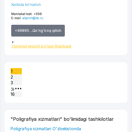
Xaritada ko'rsatish
Mamlakat kodi:
+998
E-mail:
aliprint@bk.ru
+99895 ...Qo'ng'iroq qilish
Tashkilot tegishli bo'lgan Rubrikalar
1
2
3
•••
16
"Poligrafiya xizmatlari" bo'limidagi tashkilotlar
Poligrafiya xizmatlari O'zbekistonda