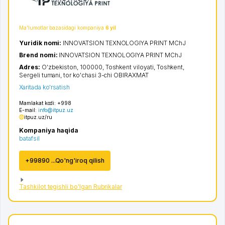
Ma'lumotlar bazasidagi kompaniya
6 yil
Yuridik nomi:
INNOVATSION TEXNOLOGIYA PRINT MChJ
Brend nomi:
INNOVATSION TEXNOLOGIYA PRINT MChJ
Adres:
O'zbekiston, 100000,
Toshkent viloyati
,
Toshkent
,
Sergeli tumani
,
tor ko'chasi 3-chi OBIRAXMAT
Xaritada ko'rsatish
Mamlakat kodi:
+998
E-mail:
info@itpuz.uz
itpuz.uz/ru
Kompaniya haqida
batafsil
+99890 ...Qo'ng'iroq qilish
Tashkilot tegishli bo'lgan Rubrikalar