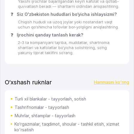
Yaxshi ijrochilar bajarilgandan keyin kafolat va qo‘llab-
quvvatlash beradi — shartlarni oldindan aniqlashtiring.
❓
Siz O'zbekiston hududlari bo‘yicha ishlaysizmi?
Chiqish hududi va uzoq joylar yoki nostandart vaqt
uchun qo‘shimcha to‘lovlar bor-yo‘qligini aniqlashtiring.
❓
Ijrochini qanday tanlash kerak?
2–3 ta kompaniyani tajriba, muddatlar, shartnoma
shartlari va kafolatlar bo‘yicha solishtiring, so‘ng
yakuniy tijorat taklifini so‘rang.
O‘xshash ruknlar
Hammasini ko'ring
Turli xil blankalar - tayyorlash, sotish
Tashrifnomalar - tayyorlash
Muhrlar, shtamplar - tayyorlash
Ko‘rgazmalar, taqdimot, shoular - tashkil etish, xizmat
ko'rsatish