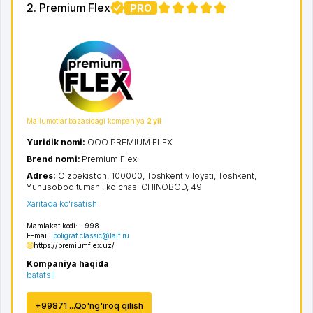
2. Premium Flex
PRO
2
Ma'lumotlar bazasidagi kompaniya
2 yil
Yuridik nomi:
OOO PREMIUM FLEX
Brend nomi:
Premium Flex
Adres:
O'zbekiston, 100000,
Toshkent viloyati
,
Toshkent
,
Yunusobod tumani
,
ko'chasi CHINOBOD
, 49
Xaritada ko'rsatish
Mamlakat kodi:
+998
E-mail:
poligraf.classic@lait.ru
https://premiumflex.uz/
Kompaniya haqida
batafsil
+99871 ...Qo'ng'iroq qilish