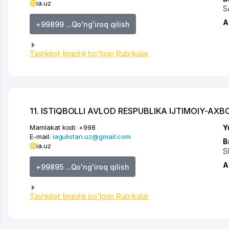
ia.uz
S
A
+99899 ...Qo'ng'iroq qilish
Tashkilot tegishli bo'lgan Rubrikalar
11. ISTIQBOLLI AVLOD RESPUBLIKA IJTIMOIY-AXB
Mamlakat kodi:
+998
Y
E-mail:
iagulistan.uz@gmail.com
B
ia.uz
S
A
+99895 ...Qo'ng'iroq qilish
Tashkilot tegishli bo'lgan Rubrikalar