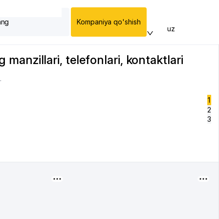
ang
Kompaniya qo'shish
uz
 manzillari, telefonlari, kontaktlari
.
1
2
3