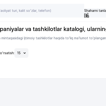
Shaharni tanl
aniyalar va tashkilotlar katalogi, ularning
intaqasidagi Ijtimoiy tashkilotlar haqida to’liq ma’lumot to’plangan
o'rsatish: