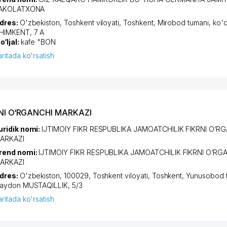
AKOLATXONA
dres:
O'zbekiston,
Toshkent viloyati
,
Toshkent
,
Mirobod tumani
,
ko'c
HIMKENT
, 7 А
o‘ljal:
kafe "BON
aritada ko'rsatish
RNI O‘RGANCHI MARKAZI
uridik nomi:
IJTIMOIY FIKR RESPUBLIKA JAMOATCHILIK FIKRNI O‘R
ARKAZI
rend nomi:
IJTIMOIY FIKR RESPUBLIKA JAMOATCHILIK FIKRNI O‘RG
ARKAZI
dres:
O'zbekiston, 100029,
Toshkent viloyati
,
Toshkent
,
Yunusobod 
aydon MUSTAQILLIK
, 5/3
aritada ko'rsatish