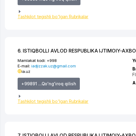
Tashkilot tegishli bo'lgan Rubrikalar
6. ISTIQBOLLI AVLOD RESPUBLIKA IJTIMOIY-AXBO
Mamlakat kodi:
+998
Y
E-mail:
iadjizzak.uz@gmail.com
B
ia.uz
FI
A
+99891 ...Qo'ng'iroq qilish
Tashkilot tegishli bo'lgan Rubrikalar
7. ISTIQBOLLI AVLOD RESPUBLIKA IJTIMOIY-AXB