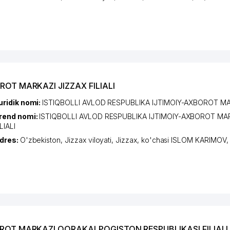
ROT MARKAZI JIZZAX FILIALI
uridik nomi:
ISTIQBOLLI AVLOD RESPUBLIKA IJTIMOIY-AXBOROT M
rend nomi:
ISTIQBOLLI AVLOD RESPUBLIKA IJTIMOIY-AXBOROT MA
LIALI
dres:
O'zbekiston,
Jizzax viloyati
,
Jizzax
,
ko'chasi ISLOM KARIMOV
,
OROT MARKAZI QORAKALPOGISTON RESPUBLIKASI FILIALI