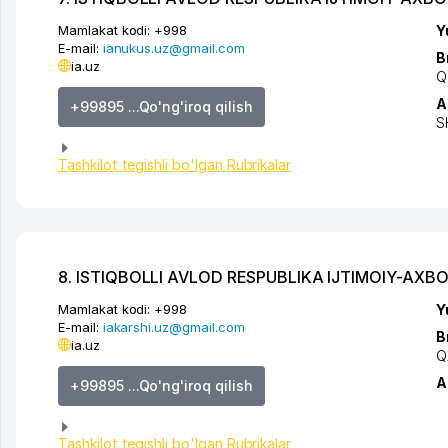
Mamlakat kodi:
+998
Y
E-mail:
ianukus.uz@gmail.com
B
ia.uz
Q
A
+99895 ...Qo'ng'iroq qilish
S
Tashkilot tegishli bo'lgan Rubrikalar
8. ISTIQBOLLI AVLOD RESPUBLIKA IJTIMOIY-AX
Mamlakat kodi:
+998
Y
E-mail:
iakarshi.uz@gmail.com
B
ia.uz
Q
A
+99895 ...Qo'ng'iroq qilish
Tashkilot tegishli bo'lgan Rubrikalar