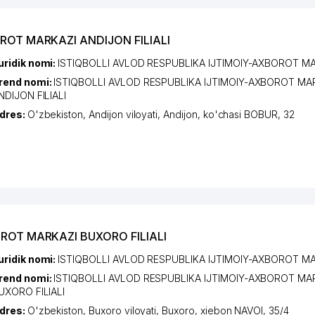
OROT MARKAZI ANDIJON FILIALI
uridik nomi:
ISTIQBOLLI AVLOD RESPUBLIKA IJTIMOIY-AXBOROT M
rend nomi:
ISTIQBOLLI AVLOD RESPUBLIKA IJTIMOIY-AXBOROT MA
NDIJON FILIALI
dres:
O'zbekiston,
Andijon viloyati
,
Andijon
,
ko'chasi BOBUR
, 32
OROT MARKAZI BUXORO FILIALI
uridik nomi:
ISTIQBOLLI AVLOD RESPUBLIKA IJTIMOIY-AXBOROT M
rend nomi:
ISTIQBOLLI AVLOD RESPUBLIKA IJTIMOIY-AXBOROT MA
UXORO FILIALI
dres:
O'zbekiston,
Buxoro viloyati
,
Buxoro
,
xiеbon NAVOI
, 35/4