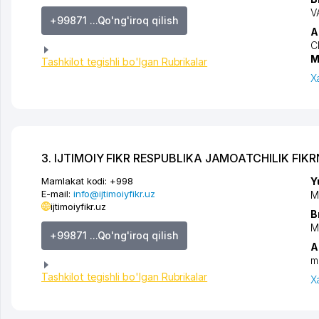
V
+99871 ...Qo'ng'iroq qilish
A
C
M
Tashkilot tegishli bo'lgan Rubrikalar
X
3. IJTIMOIY FIKR RESPUBLIKA JAMOATCHILIK FIK
Mamlakat kodi:
+998
Y
E-mail:
info@ijtimoiyfikr.uz
M
ijtimoiyfikr.uz
B
M
+99871 ...Qo'ng'iroq qilish
A
m
Tashkilot tegishli bo'lgan Rubrikalar
X