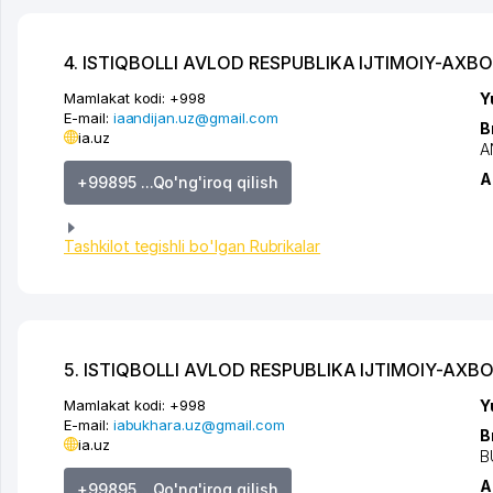
4. ISTIQBOLLI AVLOD RESPUBLIKA IJTIMOIY-AXB
Mamlakat kodi:
+998
Y
E-mail:
iaandijan.uz@gmail.com
B
ia.uz
A
A
+99895 ...Qo'ng'iroq qilish
Tashkilot tegishli bo'lgan Rubrikalar
5. ISTIQBOLLI AVLOD RESPUBLIKA IJTIMOIY-AXB
Mamlakat kodi:
+998
Y
E-mail:
iabukhara.uz@gmail.com
B
ia.uz
B
A
+99895 ...Qo'ng'iroq qilish