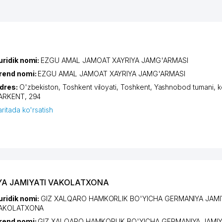
uridik nomi:
EZGU AMAL JAMOAT XAYRIYA JAMG'ARMASI
rend nomi:
EZGU AMAL JAMOAT XAYRIYA JAMG'ARMASI
dres:
O'zbekiston,
Toshkent viloyati
,
Toshkent
,
Yashnobod tumani
,
k
ARKENT
, 294
aritada ko'rsatish
IYA JAMIYATI VAKOLATXONA
uridik nomi:
GIZ XALQARO HAMKORLIK BO'YICHA GERMANIYA JAMI
AKOLATXONA
rend nomi:
GIZ XALQARO HAMKORLIK BO'YICHA GERMANIYA JAMIY