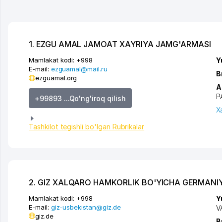
1. EZGU AMAL JAMOAT XAYRIYA JAMG'ARMASI
Mamlakat kodi:
+998
Y
E-mail:
ezguamal@mail.ru
B
ezguamal.org
A
P
+99893 ...Qo'ng'iroq qilish
X
Tashkilot tegishli bo'lgan Rubrikalar
2. GIZ XALQARO HAMKORLIK BO'YICHA GERMAN
Mamlakat kodi:
+998
Y
E-mail:
giz-usbekistan@giz.de
V
giz.de
B