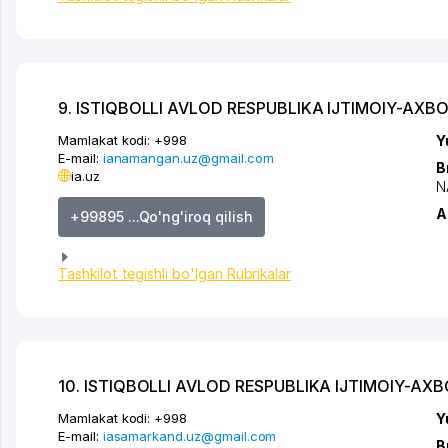
9. ISTIQBOLLI AVLOD RESPUBLIKA IJTIMOIY-AX
Mamlakat kodi:
+998
Y
E-mail:
ianamangan.uz@gmail.com
B
ia.uz
N
A
+99895 ...Qo'ng'iroq qilish
Tashkilot tegishli bo'lgan Rubrikalar
10. ISTIQBOLLI AVLOD RESPUBLIKA IJTIMOIY-A
Mamlakat kodi:
+998
Y
E-mail:
iasamarkand.uz@gmail.com
B