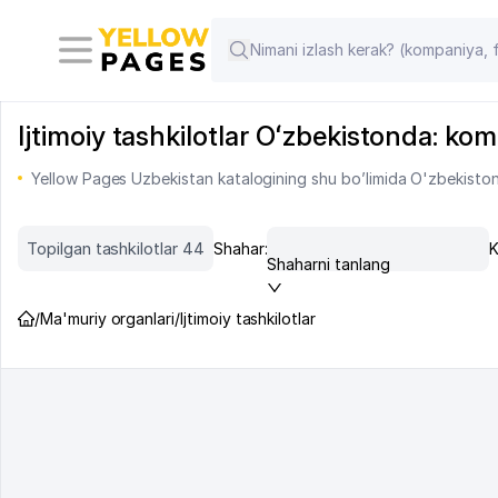
Ijtimoiy tashkilotlar Oʻzbekistonda: komp
Yellow Pages Uzbekistan katalogining shu bo’limida O'zbekiston m
Topilgan tashkilotlar 44
Shahar:
K
Shaharni tanlang
/
Ma'muriy organlari
/
Ijtimoiy tashkilotlar