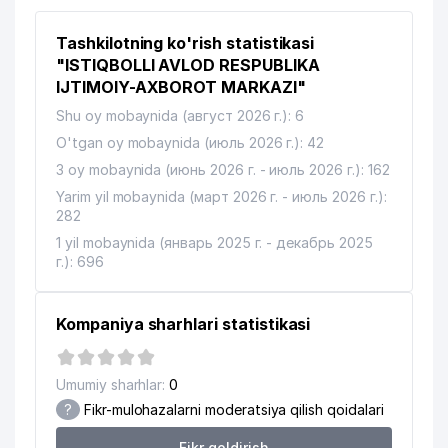
Tashkilotning ko'rish statistikasi
"ISTIQBOLLI AVLOD RESPUBLIKA
IJTIMOIY-AXBOROT MARKAZI"
Shu oy mobaynida (август 2026 г.): 6
O'tgan oy mobaynida (июль 2026 г.): 42
3 oy mobaynida (июнь 2026 г. - июль 2026 г.): 162
Yarim yil mobaynida (март 2026 г. - июль 2026 г.):
282
1 yil mobaynida (январь 2025 г. - декабрь 2025
г.): 696
Kompaniya sharhlari statistikasi
Umumiy sharhlar:
0
?
Fikr-mulohazalarni moderatsiya qilish qoidalari
Fikr qoldirish