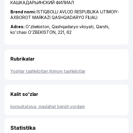
КАШКАДАРЬИНСКИЙ ФИЛИАЛ
Brend nomi:
ISTIQBOLLI AVLOD RESPUBLIKA IJTIMOIY-
AXBOROT MARKAZI QASHQADARYO FILIALI
Adres:
O'zbekiston,
Qashqadaryo viloyati
,
Qarshi
,
ko'chasi O'ZBEKISTON
, 221, 62
Rubrikalar
Yoshlar tashkilotlari
,
Ijtimoiy tashkilotlar
Kalit so'zlar
konsultatsiya, maslahat berish
,
yordam
Statistika