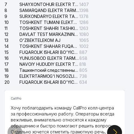
7
SHAYXONTOHUR ELEKTR TARMOG'I NOSOZLIKLARINI TUZATISH XIZMATI
1407
8
SAMARQAND ELEKTR TARMOQLARI AJ
1398
9
SURXONDARYO ELEKTR TARMOQLARI AJ
1378
10
TOSHKENT TUMANI ELEKTR TARMOG'I AVARIYA XIZMATI
1286
11
TOSHKENT SHAHRI TASHKILOT TELEFONLARI HAQIDA MA'LUMOT BYUROSI
1263
12
DAVLAT TEST MARKAZINING ISHONCH TELEFONLARI
1080
13
O'ZBEKTELEKOM AJ
1065
14
TOSHKENT SHAHAR FUQAROLIK ISHLARI BO'YICHA SUDI
1002
15
FUQAROLIK ISHLARI BO'YICHA YAKKASAROY TUMANLARARO SUDI
887
16
YUNUSOBOD ELEKTR TARMOG'I NOSOZLIKLARI XIZMATI
858
17
NAVOIY HUDUDIY ELEKTR TARMOQLARI KORXONASI AJ
818
18
Ташкентский следственный изолятор
805
19
ELEKTRTARMOG'I NOSOZLIKLARINI TO'ZATISH SERGELI XIZMATI
738
20
FUQAROLIK ISHLARI BO'YICHA UCH-TEPA TUMANI SUDI
634
CallPro
Хочу поблагодарить команду CallPro колл-центра
за профессиональную работу. Операторы всегда
вежливые, внимательно относятся к каждому
обращению и быстро помогают решить вопросы.
Отдельно хочется отметить грамотную речь,