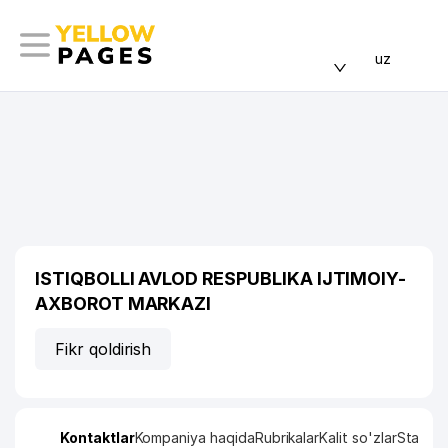
uz
ISTIQBOLLI AVLOD RESPUBLIKA IJTIMOIY-
AXBOROT MARKAZI
Fikr qoldirish
Kontaktlar
Kompaniya haqida
Rubrikalar
Kalit so'zlar
Statisti