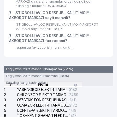
MARKAZI ga siz shu raqamlar orqali qo’ng’iroq
qilishingiz mumkin: 95 4799494
❓
ISTIQBOLLI AVLOD RESPUBLIKA IJTIMOIY-
AXBOROT MARKAZI sayti manzili?
ISTIQBOLLI AVLOD RESPUBLIKA IJTIMOIY-AXBOROT
MARKAZI sayti manzili - ia.uz
❓
ISTIQBOLLI AVLOD RESPUBLIKA IJTIMOIY-
AXBOROT MARKAZI fax raqami?
raqamiga fax yuborishingiz mumkin.
Eng yaxshi 20 ta mashhur kompaniya (июль)
Eng yaxshi 20 ta mashhur sarlavha (июль)
Saytdagi yangi tashkilotlar
№
Nomi
1
YASHNOBOD ELEKTR TARMOG'I NOSOZLIKLARI XIZMATI
3182
2
CHILONZOR ELEKTR TARMOG'I NOSOZLIK XIZMATI
2459
3
O'ZBEKISTON RESPUBLIKASI BOSH PROKURATURASI ISHONCH TELEFONI
2411
4
OLMAZOR ELEKTR TARMOG'I NOSOZLIKLARI XIZMATI
2172
5
UCH-TEPA ELEKTR TARMOG'I NOSOZLIKLARI XIZMATI
1418
6
TOSHKENT SHAHAR ELEKTR TARMOQLARI KORXONASI AJ
1417