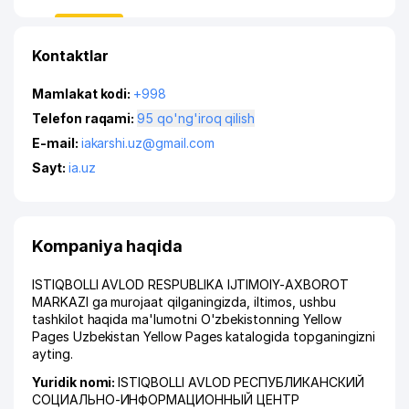
Kontaktlar
Mamlakat kodi:
+998
Telefon raqami:
95 qo'ng'iroq qilish
E-mail:
iakarshi.uz@gmail.com
Sayt:
ia.uz
Kompaniya haqida
ISTIQBOLLI AVLOD RESPUBLIKA IJTIMOIY-AXBOROT
MARKAZI ga murojaat qilganingizda, iltimos, ushbu
tashkilot haqida ma'lumotni O'zbekistonning Yellow
Pages Uzbekistan Yellow Pages katalogida topganingizni
ayting.
Yuridik nomi:
ISTIQBOLLI AVLOD РЕСПУБЛИКАНСКИЙ
СОЦИАЛЬНО-ИНФОРМАЦИОННЫЙ ЦЕНТР