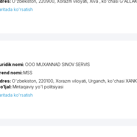
dres:
O'zbekiston, 220900,
Xorazm viloyati
,
Xiva
,
ko'chasi G'ALLA
aritada ko'rsatish
uridik nomi:
OOO MUXANNAD SINOV SERVIS
rend nomi:
MSS
dres:
O'zbekiston, 220100,
Xorazm viloyati
,
Urganch
,
ko'chasi XAN
o‘ljal:
Mintaqaviy yo'l politsiyasi
aritada ko'rsatish