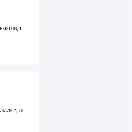
BEKISTON
, 1
XORAZMIY
, 79