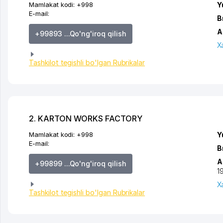
Mamlakat kodi:
+998
Y
E-mail:
B
A
+99893 ...Qo'ng'iroq qilish
X
Tashkilot tegishli bo'lgan Rubrikalar
2. KARTON WORKS FACTORY
Mamlakat kodi:
+998
Y
E-mail:
B
A
+99899 ...Qo'ng'iroq qilish
1
X
Tashkilot tegishli bo'lgan Rubrikalar