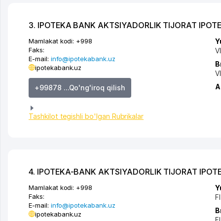
3. IPOTEKA BANK AKTSIYADORLIK TIJORAT IPOT
Mamlakat kodi:
+998
Y
Faks:
V
E-mail:
info@ipotekabank.uz
B
ipotekabank.uz
V
A
+99878 ...Qo'ng'iroq qilish
Tashkilot tegishli bo'lgan Rubrikalar
4. IPOTEKA-BANK AKTSIYADORLIK TIJORAT IPOTE
Mamlakat kodi:
+998
Y
Faks:
FI
E-mail:
info@ipotekabank.uz
B
ipotekabank.uz
FI