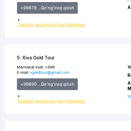
A
+99878 ...Qo'ng'iroq qilish
Tashkilot tegishli bo'lgan Rubrikalar
5. Xiva Gold Tour
Mamlakat kodi:
+998
Y
E-mail:
xgoldtour@gmail.com
B
A
+99890 ...Qo'ng'iroq qilish
M
X
Tashkilot tegishli bo'lgan Rubrikalar