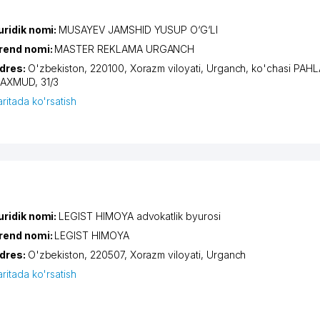
uridik nomi:
MUSAYEV JAMSHID YUSUP O‘G‘LI
rend nomi:
MASTER REKLAMA URGANCH
dres:
O'zbekiston, 220100,
Xorazm viloyati
,
Urganch
,
ko'chasi PAH
AXMUD
, 31/3
aritada ko'rsatish
uridik nomi:
LEGIST HIMOYA advokatlik byurosi
rend nomi:
LEGIST HIMOYA
dres:
O'zbekiston, 220507,
Xorazm viloyati
,
Urganch
aritada ko'rsatish