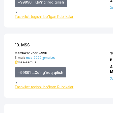
A
+99890 ...Qo'ng'iroq qilish
X
Tashkilot tegishli bo'lgan Rubrikalar
10. MSS
Mamlakat kodi:
+998
Y
E-mail:
mss-2020@mail.ru
B
mss-sert.uz
A
M
+99891 ...Qo'ng'iroq qilish
X
Tashkilot tegishli bo'lgan Rubrikalar