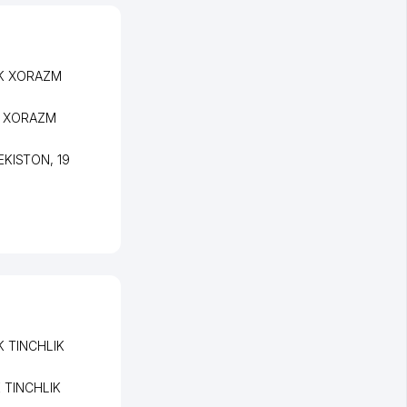
NK XORAZM
K XORAZM
BEKISTON
, 19
K TINCHLIK
 TINCHLIK