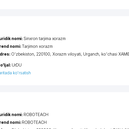
uridik nomi:
Sinxron tarjima xorazm
rend nomi:
Tarjimon xorazm
dres:
O'zbekiston, 220100,
Xorazm viloyati
,
Urganch
,
ko'chasi XAM
4
o‘ljal:
UrDU
aritada ko'rsatish
uridik nomi:
ROBOTEACH
rend nomi:
ROBOTEACH