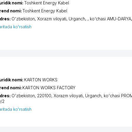
uridik nomi:
Toshkent Energy Kabel
rend nomi:
Toshkent Energy Kabel
dres:
O'zbekiston,
Xorazm viloyati
,
Urganch
,
,
ko'chasi AMU-DARYA
aritada ko'rsatish
uridik nomi:
KARTON WORKS
rend nomi:
KARTON WORKS FACTORY
dres:
O'zbekiston, 220100,
Xorazm viloyati
,
Urganch
,
ko'chasi PRO
9/2
aritada ko'rsatish