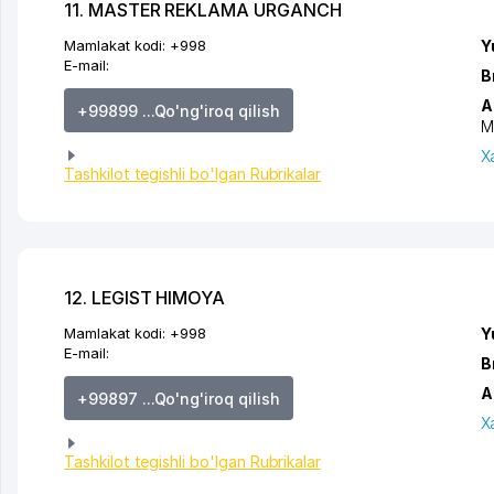
11. MASTER REKLAMA URGANCH
Mamlakat kodi:
+998
Y
E-mail:
B
A
+99899 ...Qo'ng'iroq qilish
M
X
Tashkilot tegishli bo'lgan Rubrikalar
12. LEGIST HIMOYA
Mamlakat kodi:
+998
Y
E-mail:
B
A
+99897 ...Qo'ng'iroq qilish
X
Tashkilot tegishli bo'lgan Rubrikalar