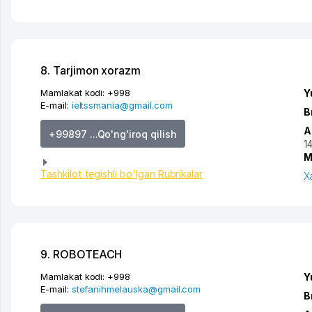
8. Tarjimon xorazm
Mamlakat kodi:
+998
Y
E-mail:
ieltssmania@gmail.com
B
A
+99897 ...Qo'ng'iroq qilish
1
M
Tashkilot tegishli bo'lgan Rubrikalar
X
9. ROBOTEACH
Mamlakat kodi:
+998
Y
E-mail:
stefanihmelauska@gmail.com
B