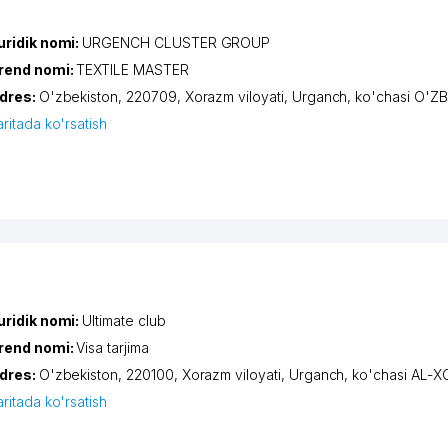
uridik nomi:
URGENCH CLUSTER GROUP
rend nomi:
TEXTILE MASTER
dres:
O'zbekiston, 220709,
Xorazm viloyati
,
Urganch
,
ko'chasi O'Z
aritada ko'rsatish
uridik nomi:
Ultimate club
rend nomi:
Visa tarjima
dres:
O'zbekiston, 220100,
Xorazm viloyati
,
Urganch
,
ko'chasi AL-
aritada ko'rsatish