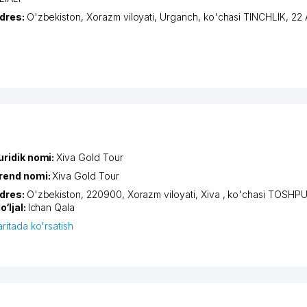
dres:
O'zbekiston,
Xorazm viloyati
,
Urganch
,
ko'chasi TINCHLIK
, 22 
uridik nomi:
Xiva Gold Tour
rend nomi:
Xiva Gold Tour
dres:
O'zbekiston, 220900,
Xorazm viloyati
,
Xiva
,
ko'chasi TOSHP
o‘ljal:
Ichan Qala
aritada ko'rsatish