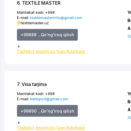
6. TEXTILE MASTER
Mamlakat kodi:
+998
Y
E-mail:
textilemasterinfo@gmail.com
B
textilemaster.uz
A
+99888 ...Qo'ng'iroq qilish
X
Tashkilot tegishli bo'lgan Rubrikalar
7. Visa tarjima
Mamlakat kodi:
+998
Y
E-mail:
kebopo3@gmail.com
B
A
+99890 ...Qo'ng'iroq qilish
X
Tashkilot tegishli bo'lgan Rubrikalar