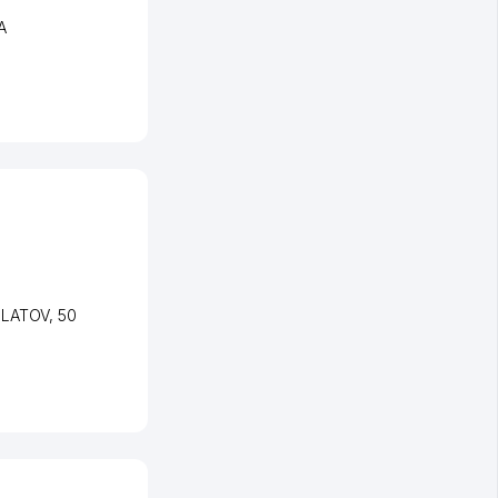
A
ULATOV
, 50