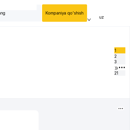
ang
Kompaniya qo'shish
uz
1
2
3
•••
21