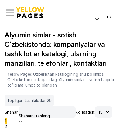
uz
Alyumin simlar - sotish
Oʻzbekistonda: kompaniyalar va
tashkilotlar katalogi, ularning
manzillari, telefonlari, kontaktlari
Yellow Pages Uzbekistan katalogining shu bo’limida
O'zbekiston mintaqasidagi Alyumin simlar - sotish haqida
to’liq ma’lumot to’plangan.
Topilgan tashkilotlar 29
Shahar:
Ko'rsatish:
Shaharni tanlang
1
2