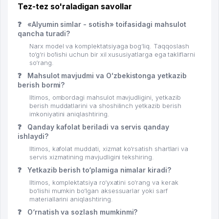
Tez-tez so'raladigan savollar
❓
«Alyumin simlar - sotish» toifasidagi mahsulot
qancha turadi?
Narx model va komplektatsiyaga bog‘liq. Taqqoslash
to‘g‘ri bo‘lishi uchun bir xil xususiyatlarga ega takliflarni
so‘rang.
❓
Mahsulot mavjudmi va Oʻzbekistonga yetkazib
berish bormi?
Iltimos, ombordagi mahsulot mavjudligini, yetkazib
berish muddatlarini va shoshilinch yetkazib berish
imkoniyatini aniqlashtiring.
❓
Qanday kafolat beriladi va servis qanday
ishlaydi?
Iltimos, kafolat muddati, xizmat ko‘rsatish shartlari va
servis xizmatining mavjudligini tekshiring.
❓
Yetkazib berish to‘plamiga nimalar kiradi?
Iltimos, komplektatsiya ro‘yxatini so‘rang va kerak
bo‘lishi mumkin bo‘lgan aksessuarlar yoki sarf
materiallarini aniqlashtiring.
❓
O‘rnatish va sozlash mumkinmi?