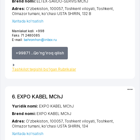
Brend nomi:
ELTEX-SAVDO-SERVIS MChJ
Adres:
O'zbekiston, 100057,
Toshkent viloyati
,
Toshkent
,
Olmazor tumani
,
ko'chasi USTA SHIRIN
, 132 B
Xaritada ko'rsatish
Mamlakat kodi:
+998
Faks:
71 2480085
E-mail:
bahromhon@inbox.ru
+99871 ...Qo'ng'iroq qilish
Tashkilot tegishli bo'lgan Rubrikalar
6. EXPO KABEL MChJ
Yuridik nomi:
EXPO KABEL MChJ
Brend nomi:
EXPO KABEL MChJ
Adres:
O'zbekiston, 100057,
Toshkent viloyati
,
Toshkent
,
Olmazor tumani
,
ko'chasi USTA SHIRIN
, 134
Xaritada ko'rsatish