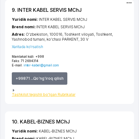
9. INTER KABEL SERVIS MChJ
Yuridik nomi:
INTER KABEL SERVIS MChJ
Brend nomi:
INTER KABEL SERVIS MChJ
Adres:
O'zbekiston, 100016,
Toshkent viloyati
,
Toshkent
,
Yashnobod tumani
,
ko'chasi PARKENT
, 30 V
Xaritada ko'rsatish
Mamlakat kodi:
+998
Faks:
71 2694314
E-mail:
inter-kabel@gmail.com
+99871 ...Qo'ng'iroq qilish
Tashkilot tegishli bo'lgan Rubrikalar
10. KABEL-BIZNES MChJ
Yuridik nomi:
KABEL-BIZNES MChJ
Brend nomi:
KABEL-BIZNES MChJ