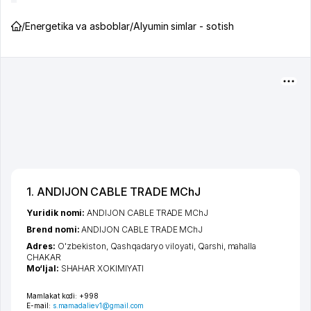
/
Energetika va asboblar
/
Alyumin simlar - sotish
1. ANDIJON CABLE TRADE MChJ
Yuridik nomi:
ANDIJON CABLE TRADE MChJ
Brend nomi:
ANDIJON CABLE TRADE MChJ
Adres:
O'zbekiston,
Qashqadaryo viloyati
,
Qarshi
,
mahalla
CHAKAR
Mo‘ljal:
SHAHAR XOKIMIYATI
Mamlakat kodi:
+998
E-mail:
s.mamadaliev1@gmail.com