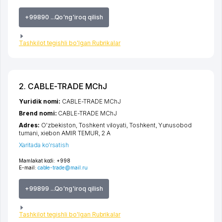
+99890 ...Qo'ng'iroq qilish
Tashkilot tegishli bo'lgan Rubrikalar
2. CABLE-TRADE MChJ
Yuridik nomi:
CABLE-TRADE MChJ
Brend nomi:
CABLE-TRADE MChJ
Adres:
O'zbekiston,
Toshkent viloyati
,
Toshkent
,
Yunusobod
tumani
,
xiеbon AMIR TEMUR
, 2 A
Xaritada ko'rsatish
Mamlakat kodi:
+998
E-mail:
cable-trade@mail.ru
+99899 ...Qo'ng'iroq qilish
Tashkilot tegishli bo'lgan Rubrikalar