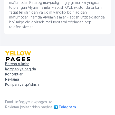
ma’lumotlar. Katalog mavjudligining yigirma ikki yilligida
to’plangan Alyumin simlar - sotish Oʻzbekistonda turkumini
faqat tekshirilgan va doim yangilib bo’riladigan
ma’lumotlari, hamda Alyumin simlar - sotish Oʻzbekistonda
bo’limiga oid dolzarb ma’lumotlarni to’plagan bepul
telefon xizmati.
Barcha ruknlar
Kompaniya haqida
Kontaktlar
Reklama
Kompaniya qo'shish
Email: info@yellowpages.uz
Reklama joylashtirish haqida
Telegram