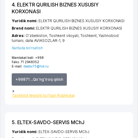
4. ELEKTR QURILISH BIZNES XUSUSIY
KORXONASI
Yuridik nomi:
ELEKTR QURILISH BIZNES XUSUSIY KORXONASI
Brend nomi:
ELEKTR QURILISH BIZNES XUSUSIY KORXONASI
Adres:
O'zbekiston,
Toshkent viloyati
,
Toshkent
,
Yashnobod
tumani
,
daha AVIASOZLAR-1
, 9
Xaritada ko'rsatish
Mamlakat kodi:
+998
Faks:
71 2948352
E-mail:
ibodov75@list.ru
+99871 ...Qo'ng'iroq qilish
Tashkilot tegishli bo'lgan Rubrikalar
5. ELTEX-SAVDO-SERVIS MChJ
Yuridik nomi:
ELTEX-SAVDO-SERVIS MChJ