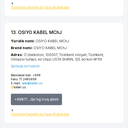
Tashkilot tegishli bo'lgan Rubrikalar
13. OSIYO KABEL MChJ
Yuridik nomi:
OSIYO KABEL MChJ
Brend nomi:
OSIYO KABEL MChJ
Adres:
O'zbekiston, 100057,
Toshkent viloyati
,
Toshkent
,
Olmazor tumani
,
ko'chasi USTA SHIRIN
, 125 do'kon №119
Xaritada ko'rsatish
Mamlakat kodi:
+998
Faks:
71 2485898
E-mail:
sale@kabel.uz
kabel.uz
+99871 ...Qo'ng'iroq qilish
Tashkilot tegishli bo'lgan Rubrikalar