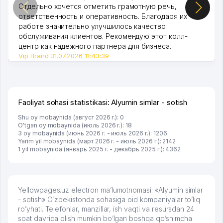
Отдельно хочется отметить грамотную речь,
ответственность и оперативность. Благодаря их
работе значительно улучшилось качество
обслуживания клиентов. Рекомендую этот колл-
центр как надежного партнера для бизнеса.
Vip Brand 31.07.2026 11:43:39
Faoliyat sohasi statistikasi: Alyumin simlar - sotish
Shu oy mobaynida (август 2026 г.): 0
O'tgan oy mobaynida (июль 2026 г.): 18
3 oy mobaynida (июнь 2026 г. - июль 2026 г.): 1206
Yarim yil mobaynida (март 2026 г. - июль 2026 г.): 2142
1 yil mobaynida (январь 2025 г. - декабрь 2025 г.): 4362
Yellowpages.uz electron ma’lumotnomasi: «Alyumin simlar
- sotish» Oʻzbekistonda sohasiga oid kompaniyalar to’liq
ro’yhati. Telefonlar, manzillar, ish vaqti va resursdan 24
soat davrida olish mumkin bo’lgan boshqa qo’shimcha