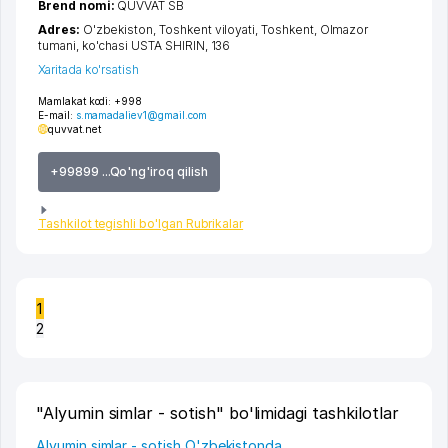
Brend nomi:
QUVVAT SB
Adres:
O'zbekiston,
Toshkent viloyati
,
Toshkent
,
Olmazor
tumani
,
ko'chasi USTA SHIRIN
, 136
Xaritada ko'rsatish
Mamlakat kodi:
+998
E-mail:
s.mamadaliev1@gmail.com
quvvat.net
+99899 ...Qo'ng'iroq qilish
Tashkilot tegishli bo'lgan Rubrikalar
1
2
"Alyumin simlar - sotish" bo'limidagi tashkilotlar
Alyumin simlar - sotish O'zbekistonda