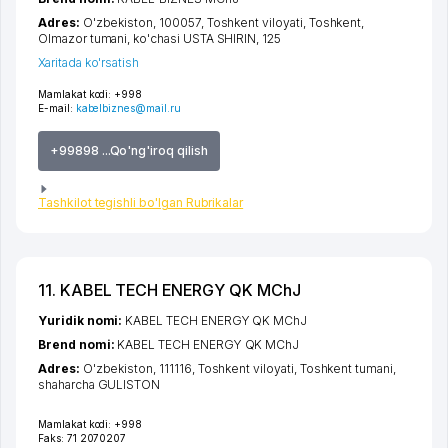
Adres:
O'zbekiston, 100057,
Toshkent viloyati
,
Toshkent
,
Olmazor tumani
,
ko'chasi USTA SHIRIN
, 125
Xaritada ko'rsatish
Mamlakat kodi:
+998
E-mail:
kabelbiznes@mail.ru
+99898 ...Qo'ng'iroq qilish
Tashkilot tegishli bo'lgan Rubrikalar
11. KABEL TECH ENERGY QK MChJ
Yuridik nomi:
KABEL TECH ENERGY QK MChJ
Brend nomi:
KABEL TECH ENERGY QK MChJ
Adres:
O'zbekiston, 111116,
Toshkent viloyati
,
Toshkent tumani
,
shaharcha GULISTON
Mamlakat kodi:
+998
Faks:
71 2070207