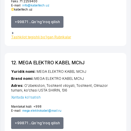
Faks:
71 2259400
E-mail:
info@kabeltech.uz
kabeltech.uz
+99871 ...Qo'ng'iroq qilish
Tashkilot tegishli bo'lgan Rubrikalar
12. MEGA ELEKTRO KABEL MChJ
Yuridik nomi:
MEGA ELEKTRO KABEL MChJ
Brend nomi:
MEGA ELEKTRO KABEL MChJ
Adres:
O'zbekiston,
Toshkent viloyati
,
Toshkent
,
Olmazor
tumani
,
ko'chasi USTA SHIRIN
, 136
Xaritada ko'rsatish
Mamlakat kodi:
+998
E-mail:
mega.elektrokabel@mail.ru
+99871 ...Qo'ng'iroq qilish