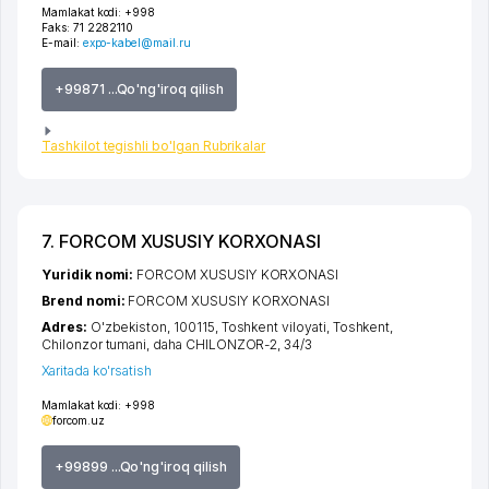
Mamlakat kodi:
+998
Faks:
71 2282110
E-mail:
expo-kabel@mail.ru
+99871 ...Qo'ng'iroq qilish
Tashkilot tegishli bo'lgan Rubrikalar
7. FORCOM XUSUSIY KORXONASI
Yuridik nomi:
FORCOM XUSUSIY KORXONASI
Brend nomi:
FORCOM XUSUSIY KORXONASI
Adres:
O'zbekiston, 100115,
Toshkent viloyati
,
Toshkent
,
Chilonzor tumani
,
daha CHILONZOR-2
, 34/3
Xaritada ko'rsatish
Mamlakat kodi:
+998
forcom.uz
+99899 ...Qo'ng'iroq qilish