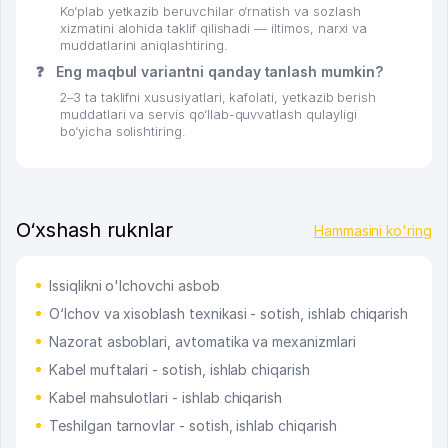
Ko‘plab yetkazib beruvchilar o‘rnatish va sozlash
xizmatini alohida taklif qilishadi — iltimos, narxi va
muddatlarini aniqlashtiring.
❓
Eng maqbul variantni qanday tanlash mumkin?
2–3 ta taklifni xususiyatlari, kafolati, yetkazib berish
muddatlari va servis qo‘llab-quvvatlash qulayligi
bo‘yicha solishtiring.
O‘xshash ruknlar
Hammasini ko'ring
Issiqlikni o'lchovchi asbob
O‘lchov va xisoblash texnikasi - sotish, ishlab chiqarish
Nazorat asboblari, avtomatika va mexanizmlari
Kabel muftalari - sotish, ishlab chiqarish
Kabel mahsulotlari - ishlab chiqarish
Teshilgan tarnovlar - sotish, ishlab chiqarish