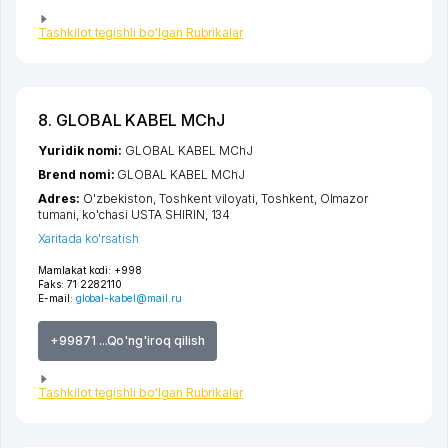
Tashkilot tegishli bo'lgan Rubrikalar
8. GLOBAL KABEL MChJ
Yuridik nomi:
GLOBAL KABEL MChJ
Brend nomi:
GLOBAL KABEL MChJ
Adres:
O'zbekiston,
Toshkent viloyati
,
Toshkent
,
Olmazor
tumani
,
ko'chasi USTA SHIRIN
, 134
Xaritada ko'rsatish
Mamlakat kodi:
+998
Faks:
71 2282110
E-mail:
global-kabel@mail.ru
+99871 ...Qo'ng'iroq qilish
Tashkilot tegishli bo'lgan Rubrikalar