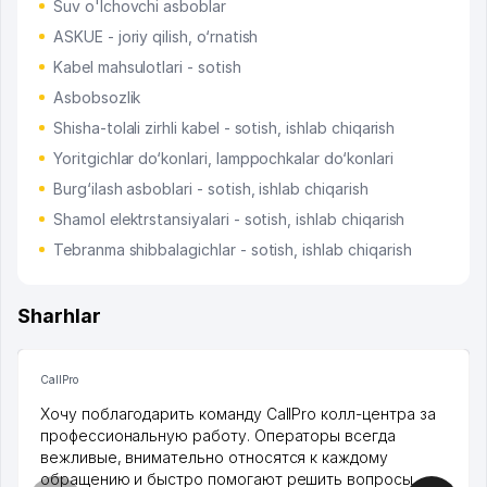
Suv o'lchovchi asboblar
ASKUE - joriy qilish, o‘rnatish
Kabel mahsulotlari - sotish
Asbobsozlik
Shisha-tolali zirhli kabel - sotish, ishlab chiqarish
Yoritgichlar do‘konlari, lamppochkalar do‘konlari
Burg‘ilash asboblari - sotish, ishlab chiqarish
Shamol elektrstansiyalari - sotish, ishlab chiqarish
Tebranma shibbalagichlar - sotish, ishlab chiqarish
Sharhlar
CallPro
Хочу поблагодарить команду CallPro колл-центра за
профессиональную работу. Операторы всегда
вежливые, внимательно относятся к каждому
обращению и быстро помогают решить вопросы.