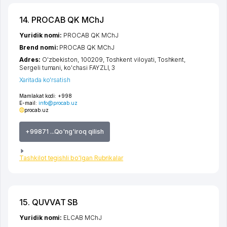
14. PROCAB QK MChJ
Yuridik nomi:
PROCAB QK MChJ
Brend nomi:
PROCAB QK MChJ
Adres:
O'zbekiston, 100209,
Toshkent viloyati
,
Toshkent
,
Sergeli tumani
,
ko'chasi FAYZLI
, 3
Xaritada ko'rsatish
Mamlakat kodi:
+998
E-mail:
info@procab.uz
procab.uz
+99871 ...Qo'ng'iroq qilish
Tashkilot tegishli bo'lgan Rubrikalar
15. QUVVAT SB
Yuridik nomi:
ELCAB MChJ