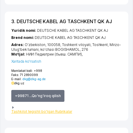
3. DEUTSCHE KABEL AG TASCHKENT QK AJ
Yuridik nomi:
DEUTSCHE KABEL AG TASCHKENT QK AJ
Brend nomi:
DEUTSCHE KABEL AG TASCHKENT QK AJ
Adres:
O'zbekiston, 100058,
Toshkent viloyati
,
Toshkent
,
Mirzo-
Ulug'bek tumani
,
ko'chasi BOGISHAMOL
, 276
Mo‘ljal:
НИИ Педиатрии (бывш. САМПИ),
Xaritada ko'rsatish
Mamlakat kodi:
+998
Faks:
71 2890099
E-mail:
dkg@dkg-ag.de
dkg.uz
+99871 ...Qo'ng'iroq qilish
Tashkilot tegishli bo'lgan Rubrikalar