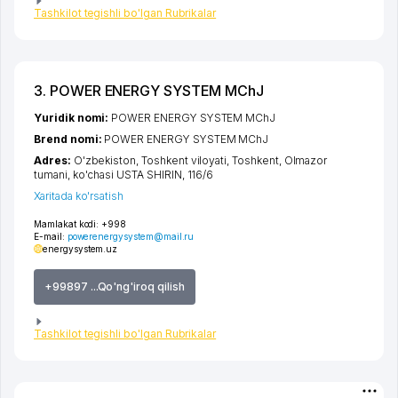
Tashkilot tegishli bo'lgan Rubrikalar
3. POWER ENERGY SYSTEM MChJ
Yuridik nomi:
POWER ENERGY SYSTEM MChJ
Brend nomi:
POWER ENERGY SYSTEM MChJ
Adres:
O'zbekiston,
Toshkent viloyati
,
Toshkent
,
Olmazor
tumani
,
ko'chasi USTA SHIRIN
, 116/6
Xaritada ko'rsatish
Mamlakat kodi:
+998
E-mail:
powerenergysystem@mail.ru
energysystem.uz
+99897 ...Qo'ng'iroq qilish
Tashkilot tegishli bo'lgan Rubrikalar