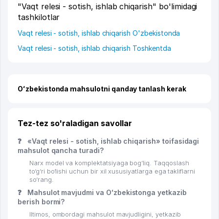
"Vaqt relesi - sotish, ishlab chiqarish" bo'limidagi
tashkilotlar
Vaqt relesi - sotish, ishlab chiqarish O'zbekistonda
Vaqt relesi - sotish, ishlab chiqarish Toshkentda
Oʻzbekistonda mahsulotni qanday tanlash kerak
Tez-tez so'raladigan savollar
❓
«Vaqt relesi - sotish, ishlab chiqarish» toifasidagi
mahsulot qancha turadi?
Narx model va komplektatsiyaga bog‘liq. Taqqoslash
to‘g‘ri bo‘lishi uchun bir xil xususiyatlarga ega takliflarni
so‘rang.
❓
Mahsulot mavjudmi va Oʻzbekistonga yetkazib
berish bormi?
Iltimos, ombordagi mahsulot mavjudligini, yetkazib