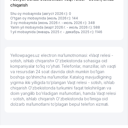
chiqarish
Shu oy mobaynida (август 2026 г.): 0
O'tgan oy mobaynida (июль 2026 г.): 144
3 oy mobaynida (июнь 2026 г. - июль 2026 г.): 348
Yarim yil mobaynida (март 2026 г. - июль 2026 г.): 588
1 yil mobaynida (январь 2025 г. - декабрь 2025 г.): 1146
Yellowpages.uz electron ma’lumotnomasi: «Vaqt relesi -
sotish, ishlab chiqarish» Oʻzbekistonda sohasiga oid
kompaniyalar to’liq ro’yhati. Telefonlar, manzillar, ish vaqti
va resursdan 24 soat davrida olish mumkin bo’lgan
boshqa qo’shimcha ma’lumotlar. Katalog mavjudligining
yigirma ikki yilligida to’plangan Vaqt relesi - sotish, ishlab
chiqarish Oʻzbekistonda turkumini faqat tekshirilgan va
doim yangilib bo’riladigan ma’lumotlari, hamda Vaqt relesi
- sotish, ishlab chiqarish Oʻzbekistonda bo’limiga oid
dolzarb ma’lumotlarni to’plagan bepul telefon xizmati.