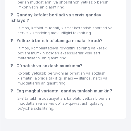
berish muddatlarini va shoshilinch yetkazib berish
imkoniyatini aniqlashtiring.
❓
Qanday kafolat beriladi va servis qanday
ishlaydi?
Iltimos, kafolat muddati, xizmat ko‘rsatish shartlari va
servis xizmatining mavjudligini tekshiring.
❓
Yetkazib berish to‘plamiga nimalar kiradi?
Iltimos, komplektatsiya ro‘yxatini so‘rang va kerak
bo‘lishi mumkin bo‘lgan aksessuarlar yoki sarf
materiallarini aniqlashtiring.
❓
O‘rnatish va sozlash mumkinmi?
Ko‘plab yetkazib beruvchilar o‘rnatish va sozlash
xizmatini alohida taklif qilishadi — iltimos, narxi va
muddatlarini aniqlashtiring.
❓
Eng maqbul variantni qanday tanlash mumkin?
2–3 ta taklifni xususiyatlari, kafolati, yetkazib berish
muddatlari va servis qo‘llab-quvvatlash qulayligi
bo‘yicha solishtiring.