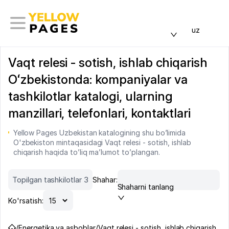
uz
Vaqt relesi - sotish, ishlab chiqarish
Oʻzbekistonda: kompaniyalar va
tashkilotlar katalogi, ularning
manzillari, telefonlari, kontaktlari
Yellow Pages Uzbekistan katalogining shu bo’limida
O'zbekiston mintaqasidagi Vaqt relesi - sotish, ishlab
chiqarish haqida to’liq ma’lumot to’plangan.
Topilgan tashkilotlar 3
Shahar:
Shaharni tanlang
Ko'rsatish:
/
Energetika va asboblar
/
Vaqt relesi - sotish, ishlab chiqarish