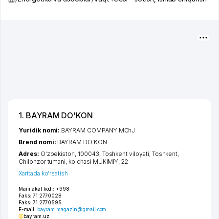
1. BAYRAM DO'KON
Yuridik nomi:
BAYRAM COMPANY MChJ
Brend nomi:
BAYRAM DO'KON
Adres:
O'zbekiston, 100043,
Toshkent viloyati
,
Toshkent
,
Chilonzor tumani
,
ko'chasi MUKIMIY
, 22
Xaritada ko'rsatish
Mamlakat kodi:
+998
Faks:
71 2770028
Faks:
71 2770595
E-mail:
bayram.magazin@gmail.com
bayram.uz