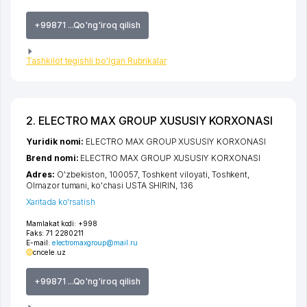
+99871 ...Qo'ng'iroq qilish
Tashkilot tegishli bo'lgan Rubrikalar
2. ELECTRO MAX GROUP XUSUSIY KORXONASI
Yuridik nomi:
ELECTRO MAX GROUP XUSUSIY KORXONASI
Brend nomi:
ELECTRO MAX GROUP XUSUSIY KORXONASI
Adres:
O'zbekiston, 100057,
Toshkent viloyati
,
Toshkent
,
Olmazor tumani
,
ko'chasi USTA SHIRIN
, 136
Xaritada ko'rsatish
Mamlakat kodi:
+998
Faks:
71 2280211
E-mail:
electromaxgroup@mail.ru
cncele.uz
+99871 ...Qo'ng'iroq qilish