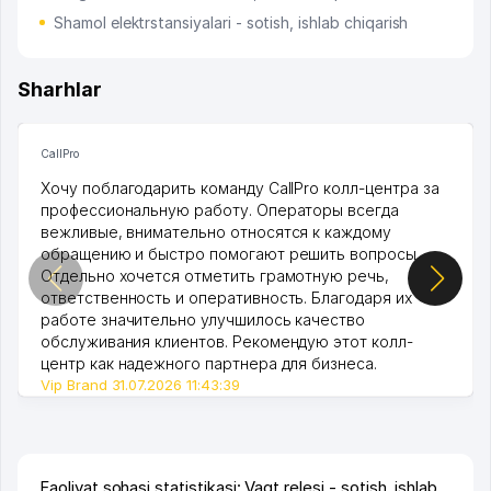
Shamol elektrstansiyalari - sotish, ishlab chiqarish
Sharhlar
CallPro
Хочу поблагодарить команду CallPro колл-центра за
профессиональную работу. Операторы всегда
вежливые, внимательно относятся к каждому
обращению и быстро помогают решить вопросы.
Отдельно хочется отметить грамотную речь,
ответственность и оперативность. Благодаря их
работе значительно улучшилось качество
обслуживания клиентов. Рекомендую этот колл-
центр как надежного партнера для бизнеса.
Vip Brand 31.07.2026 11:43:39
Faoliyat sohasi statistikasi: Vaqt relesi - sotish, ishlab