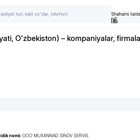
Shaharni tanl
ti, O'zbekiston) – kompaniyalar, firmala
idik nomi:
OOO MUXANNAD SINOV SERVIS