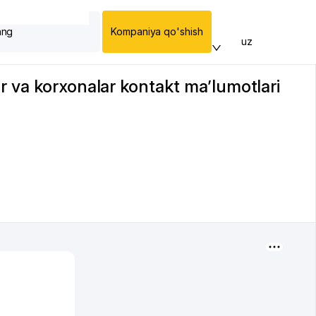
ang
Kompaniya qo'shish
uz
r va korxonalar kontakt ma’lumotlari