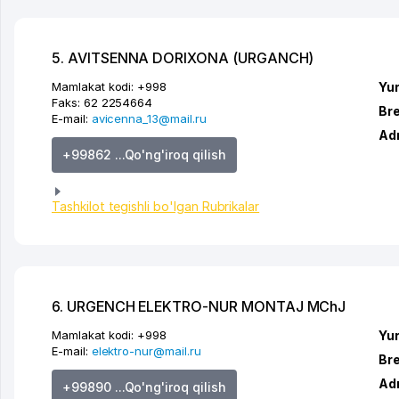
5. AVITSENNA DORIXONA (URGANCH)
Mamlakat kodi:
+998
Yur
Faks:
62 2254664
Br
E-mail:
avicenna_13@mail.ru
Ad
+99862 ...Qo'ng'iroq qilish
Tashkilot tegishli bo'lgan Rubrikalar
6. URGENCH ELEKTRO-NUR MONTAJ MChJ
Mamlakat kodi:
+998
Yur
E-mail:
elektro-nur@mail.ru
Br
Ad
+99890 ...Qo'ng'iroq qilish