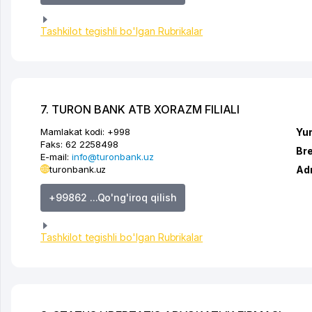
Tashkilot tegishli bo'lgan Rubrikalar
7. TURON BANK ATB XORAZM FILIALI
Mamlakat kodi:
+998
Yur
Faks:
62 2258498
Br
E-mail:
info@turonbank.uz
turonbank.uz
Ad
+99862 ...Qo'ng'iroq qilish
Tashkilot tegishli bo'lgan Rubrikalar