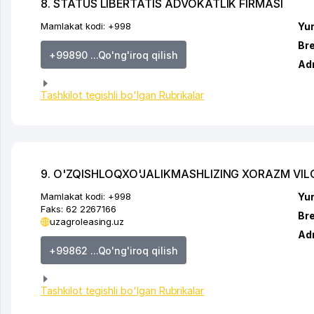
8. STATUS LIBERTATIS ADVOKATLIK FIRMASI
Mamlakat kodi:
+998
Yur
Br
+99890 ...Qo'ng'iroq qilish
Ad
Tashkilot tegishli bo'lgan Rubrikalar
9. O'ZQISHLOQXO'JALIKMASHLIZING XORAZM VILO
Mamlakat kodi:
+998
Yur
Faks:
62 2267166
Br
uzagroleasing.uz
Ad
+99862 ...Qo'ng'iroq qilish
Tashkilot tegishli bo'lgan Rubrikalar