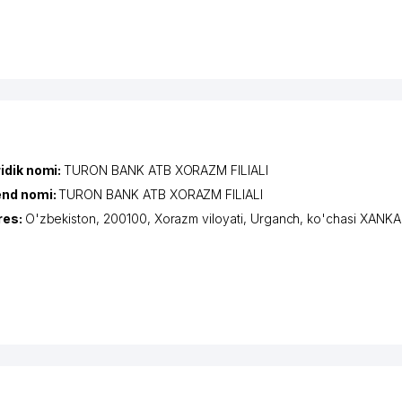
idik nomi:
TURON BANK ATB XORAZM FILIALI
end nomi:
TURON BANK ATB XORAZM FILIALI
res:
O'zbekiston, 200100,
Xorazm viloyati
,
Urganch
,
ko'chasi XANKA