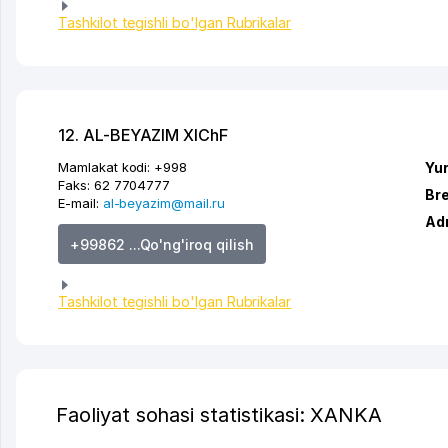
Tashkilot tegishli bo'lgan Rubrikalar
12. AL-BEYAZIM XIChF
Mamlakat kodi:
+998
Yur
Faks:
62 7704777
Br
E-mail:
al-beyazim@mail.ru
Ad
+99862 ...Qo'ng'iroq qilish
Tashkilot tegishli bo'lgan Rubrikalar
Faoliyat sohasi statistikasi: XANKA