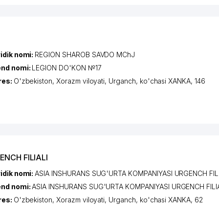
idik nomi:
REGION SHAROB SAVDO MChJ
end nomi:
LEGION DO'KON №17
res:
O'zbekiston,
Xorazm viloyati
,
Urganch
,
ko'chasi XANKA
, 146
ENCH FILIALI
idik nomi:
ASIA INSHURANS SUG'URTA KOMPANIYASI URGENCH FIL
end nomi:
ASIA INSHURANS SUG'URTA KOMPANIYASI URGENCH FILI
res:
O'zbekiston,
Xorazm viloyati
,
Urganch
,
ko'chasi XANKA
, 62