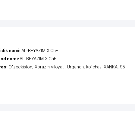
idik nomi:
AL-BEYAZIM XIChF
end nomi:
AL-BEYAZIM XIChF
res:
O'zbekiston,
Xorazm viloyati
,
Urganch
,
ko'chasi XANKA
, 95