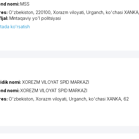
end nomi:
MSS
res:
O'zbekiston, 220100,
Xorazm viloyati
,
Urganch
,
ko'chasi XANKA
ljal:
Mintaqaviy yo'l politsiyasi
itada ko'rsatish
idik nomi:
XOREZM VILOYAT SPID MARKAZI
end nomi:
XOREZM VILOYAT SPID MARKAZI
res:
O'zbekiston,
Xorazm viloyati
,
Urganch
,
ko'chasi XANKA
, 62