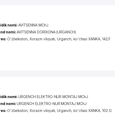
idik nomi:
AVITSENNA MChJ
end nomi:
AVITSENNA DORIXONA (URGANCH)
res:
O'zbekiston,
Xorazm viloyati
,
Urganch
,
ko'chasi XANKA
, 142/1
idik nomi:
URGENCH ELEKTRO-NUR MONTAJ MChJ
end nomi:
URGENCH ELEKTRO-NUR MONTAJ MChJ
res:
O'zbekiston,
Xorazm viloyati
,
Urganch
,
ko'chasi XANKA
, 102 G