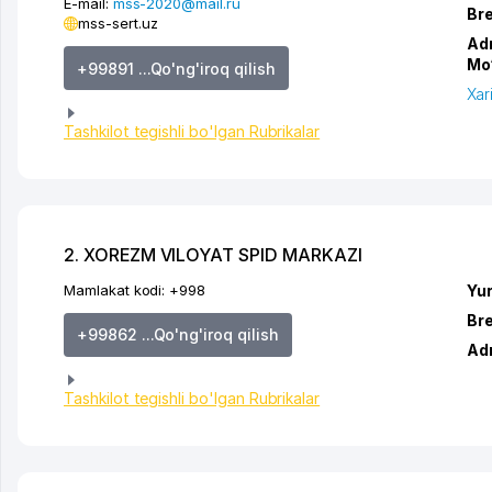
E-mail:
mss-2020@mail.ru
Br
mss-sert.uz
Ad
Mo‘
+99891 ...Qo'ng'iroq qilish
Xar
Tashkilot tegishli bo'lgan Rubrikalar
2. XOREZM VILOYAT SPID MARKAZI
Mamlakat kodi:
+998
Yur
Br
+99862 ...Qo'ng'iroq qilish
Ad
Tashkilot tegishli bo'lgan Rubrikalar