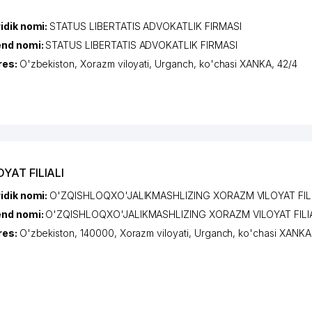
idik nomi:
STATUS LIBERTATIS ADVOKATLIK FIRMASI
end nomi:
STATUS LIBERTATIS ADVOKATLIK FIRMASI
res:
O'zbekiston,
Xorazm viloyati
,
Urganch
,
ko'chasi XANKA
, 42/4
YAT FILIALI
idik nomi:
O'ZQISHLOQXO'JALIKMASHLIZING XORAZM VILOYAT FILI
end nomi:
O'ZQISHLOQXO'JALIKMASHLIZING XORAZM VILOYAT FILI
res:
O'zbekiston, 140000,
Xorazm viloyati
,
Urganch
,
ko'chasi XANKA