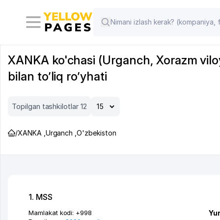
XANKA ko'chasi (Urganch, Xorazm viloya
bilan to’liq ro’yhati
Topilgan tashkilotlar 12
/
XANKA
,
Urganch
,
O'zbekiston
1. MSS
Mamlakat kodi:
+998
Yur