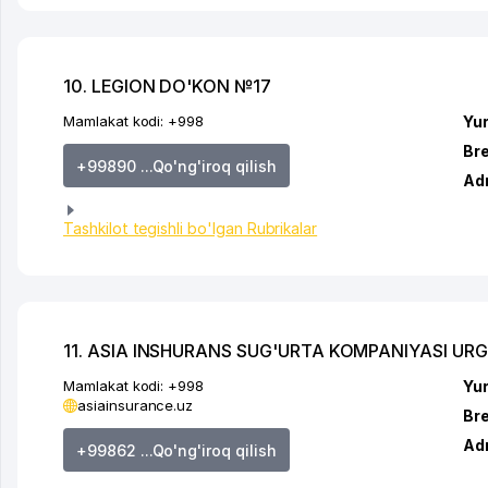
10. LEGION DO'KON №17
Mamlakat kodi:
+998
Yur
Br
+99890 ...Qo'ng'iroq qilish
Ad
Tashkilot tegishli bo'lgan Rubrikalar
11. ASIA INSHURANS SUG'URTA KOMPANIYASI URG
Mamlakat kodi:
+998
Yur
asiainsurance.uz
Br
Ad
+99862 ...Qo'ng'iroq qilish