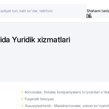
Shaharni tanl
da Yuridik xizmatlari
Korxonalar, firmalar, kompaniyalarni ro'yxatdan o'tk
Fuqarolik himoyasi
Xususiylashtirish - Maslahatxonalar, xizmat ko'rsatis