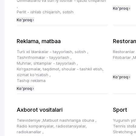
Qimmatbaho va sun'iy toshlar - qazib chiqarish
,
Ko'proq
Perlit - ishlab chiqarish, sotish
Ko'proq
Reklama, matbaa
Restoran
Turli xil blankalar - tayyorlash, sotish
,
Restoranlar
Tashrifnomalar - tayyorlash
,
Fitobarlar
,
M
Muhrlar, shtamplar - tayyorlash
,
Ko‘rgazmalar, taqdimot, shoular - tashkil etish,
xizmat ko'rsatish
,
Ko'proq
Tashqi reklama
Ko'proq
Axborot vositalari
Sport
Televideniye
,
Matbuot nashrlariga obuna
,
Yugurish yo‘
Radio kompaniyalar, radiostansiyalar,
Tennis stoll
radiokanallar
,
Stretching-