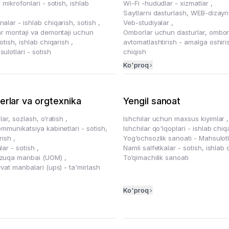
 mikrofonlari - sotish, ishlab
Wi-Fi -hududlar - xizmatlar
,
Saytlarni dasturlash, WEB-dizay
alar - ishlab chiqarish, sotish
,
Veb-studiyalar
,
ar montaji va demontaji uchun
Omborlar uchun dasturlar, ombor
otish, ishlab chiqarish
,
avtomatlashtirish - amalga oshiri
lotlari - sotish
chiqish
Ko'proq
rlar va orgtexnika
Yengil sanoat
lar, sozlash, o‘ratish
,
Ishchilar uchun maxsus kiyimlar
,
mmunikatsiya kabinetlari - sotish,
Ishchilar qo'lqoplari - ishlab chiq
arish
,
Yog‘ochsozlik sanoati - Mahsulot
lar - sotish
,
Namli salfetkalar - sotish, ishlab
zuqa manbai (UOM)
,
To‘qimachilik sanoati
vat manbalari (ups) - ta'mirlash
Ko'proq