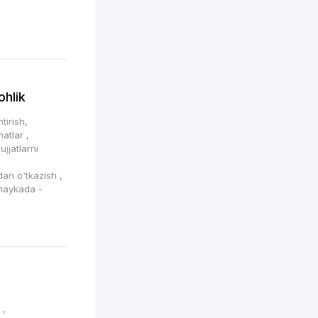
hlik
tirish,
zmatlar
,
ujjatlarni
tdan o'tkazish
,
maykada -
h
,