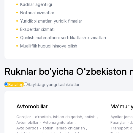
Kadrlar agentligi
Notarial xizmatlar
Yuridik xizmatlar, yuridik firmalar
Ekspertlar xizmati
Qurilish materiallarini sertifikatlash xizmatlari
Mualliflik huquqi himoya qilish
Ruknlar bo'yicha O'zbekiston
Katalog
Saytdagi yangi tashkilotlar
Avtomobillar
Ma'muriy
Garajlar - o‘rnatish, ishlab chiqarish, sotish
,
Ayollar jamo
Avtomobillar - Avtomagnitolalar
,
Faxriylar - 
Avto pardoz - sotish, ishlab chiqarish
,
Transport x