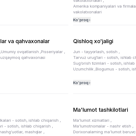
vakolatxonalari
,
Amerika kompaniyalari va firmala
vakolatxonalari
Ko'proq
lar va qahvaxonalar
Qishloq xo'jaligi
,
Umumiy ovqatlanish
,
Pisseriyalar
,
Jun - tayyorlash, sotish
,
uzqaymoq qahvaxonasi
Tarvuz urug‘lari - sotish, ishlab 
Sug‘orish tizimlari - sotish, ishla
Uzumchilik
,
Biogumus - sotish, is
Ko'proq
Ma'lumot tashkilotlari
lkalari - sotish, ishlab chiqarish
,
Ma'lumot xizmatlari
,
ari - sotish, ishlab chiqarish
,
Ma'lumotnomalar - nashr etish
,
mashg‘uotlar, mashqlar
,
Dorixonalarning ma'lumot beruvch