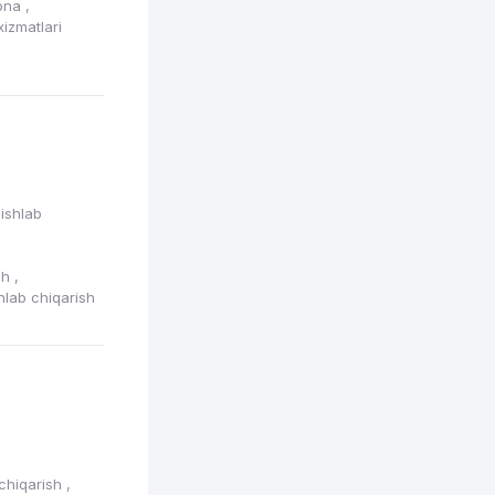
xona
,
izmatlari
 ishlab
ish
,
hlab chiqarish
 chiqarish
,