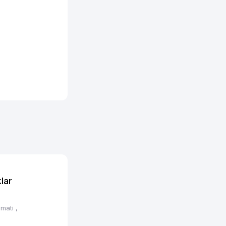
lar
zmati
,