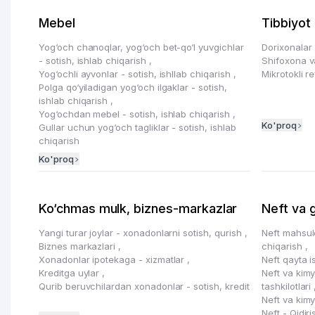
Mebel
Tibbiyot
Yog‘och chanoqlar, yog‘och bet-qo‘l yuvgichlar
Dorixonalar
- sotish, ishlab chiqarish
,
Shifoxona va
Yog‘ochli ayvonlar - sotish, ishllab chiqarish
,
Mikrotokli r
Polga qo‘yiladigan yog‘och ilgaklar - sotish,
ishlab chiqarish
,
Yog‘ochdan mebel - sotish, ishlab chiqarish
,
Ko'proq
Gullar uchun yog‘och tagliklar - sotish, ishlab
chiqarish
Ko'proq
Ko‘chmas mulk, biznes-markazlar
Neft va 
Yangi turar joylar - xonadonlarni sotish, qurish
,
Neft mahsulo
Biznes markazlari
,
chiqarish
,
Xonadonlar ipotekaga - xizmatlar
,
Neft qayta 
Kreditga uylar
,
Neft va kimy
Qurib beruvchilardan xonadonlar - sotish, kredit
tashkilotlari
Neft va kim
Neft - Qidiri