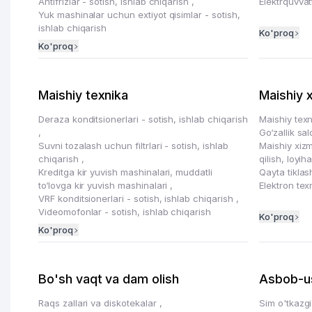
Antifrizlar - sotish, ishlab chiqarish
,
Elektrquvvat
Yuk mashinalar uchun extiyot qisimlar - sotish,
ishlab chiqarish
Ko'proq
Ko'proq
Maishiy texnika
Maishiy 
Deraza konditsionerlari - sotish, ishlab chiqarish
Maishiy texn
,
Go‘zallik sa
Suvni tozalash uchun filtrlari - sotish, ishlab
Maishiy xizm
chiqarish
,
qilish, loyih
Kreditga kir yuvish mashinalari, muddatli
Qayta tiklas
to‘lovga kir yuvish mashinalari
,
Elektron tex
VRF konditsionerlari - sotish, ishlab chiqarish
,
Videomofonlar - sotish, ishlab chiqarish
Ko'proq
Ko'proq
Bo'sh vaqt va dam olish
Asbob-u
Raqs zallari va diskotekalar
,
Sim o'tkazgi