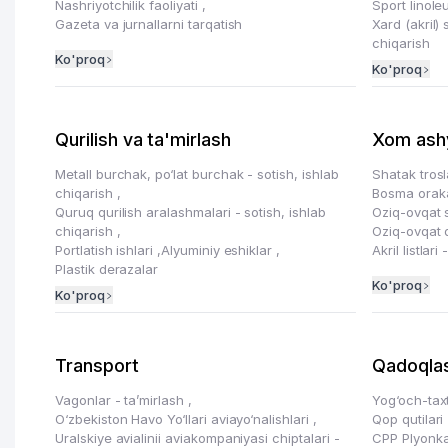
Nashriyotchilik faoliyati
,
Sport linole
Gazeta va jurnallarni tarqatish
Xard (akril) 
chiqarish
Ko'proq
Ko'proq
Qurilish va ta'mirlash
Xom ashy
Metall burchak, po‘lat burchak - sotish, ishlab
Shatak trosl
chiqarish
,
Bosma orakal
Quruq qurilish aralashmalari - sotish, ishlab
Oziq-ovqat 
chiqarish
,
Oziq-ovqat q
Portlatish ishlari
,
Alyuminiy eshiklar
,
Akril listlar
Plastik derazalar
Ko'proq
Ko'proq
Transport
Qadoqla
Vagonlar - ta’mirlash
,
Yog‘och-taxt
O‘zbekiston Havo Yo‘llari aviayo‘nalishlari
,
Qop qutilari
Uralskiye avialinii aviakompaniyasi chiptalari -
CPP Plyonka 