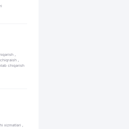
ri
chiqarish
,
b chiqraish
,
hlab chiqarish
i xizmatlari
,