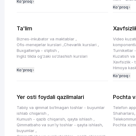
Ko'proq
Ko'proq
Ta'lim
Xavfsizli
Biznes-inkubator va maktablar
,
Video kuzati
Ofis-menejerlar kurslari
,
Chevarlik kurslari
,
komponentl
Buxgalteriya - o‘qitish
,
Turniketlar 
Ingliz tilida og‘zaki so‘zlashish kurslari
Kuzatish va 
Xavfsizlik - 
Himoya kaska
Ko'proq
Ko'proq
Yer osti foydali qazilmalari
Pochta v
Tabiiy va qimmat bo‘lmagan toshlar - buyumlar
Telefon appa
ishlab chiqarish
,
Shaharlaro,
Kumush - qazib chiqarish, qayta ishlash
,
Telekommuni
Qimmatbaho va sun'iy toshlar - qayta ishlash,
Pochta xizm
buyumlar
,