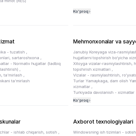
ta'minot (RES)
Ko'proq
xizmat
Mehmonxonalar va sayyo
ika - tuzatish
,
Janubiy Koreyaga viza-rasmiylash
lonlari, sartaroshxona
,
hujjatlarni topshirish bo‘yicha xi
atlar - Normativ hujjatlar (tadbiq
Xitoyga vizalar-rasmiylashtirish, h
alashtirish)
,
topshirish xizmatlari
,
h, ta'mirlash
,
Vizalar - rasmiylashtirish, ro'yxa
nikani ta'mirlash
Turlar Yamaykaga, dam olish Ya
xizmatlar
,
Turkiyada davolanish - xizmatlar
Ko'proq
skunalar
Axborot texnologiyalari
chlar - ishlab chiqarish, sotish
,
Windowsning ish tizimlari - sotis