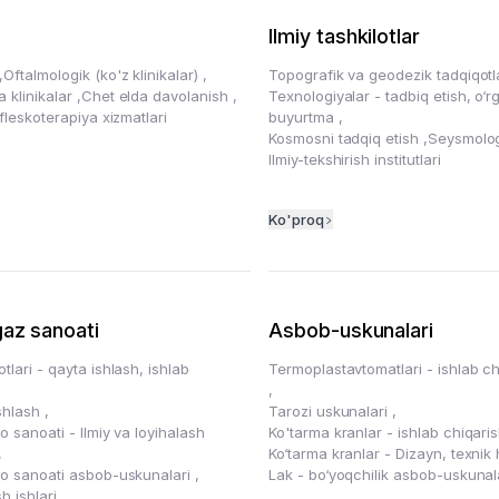
Ilmiy tashkilotlar
,
Oftalmologik (ko'z klinikalar)
,
Topografik va geodezik tadqiqot
 klinikalar
,
Chet elda davolanish
,
Texnologiyalar - tadbiq etish, o‘r
efleskoterapiya xizmatlari
buyurtma
,
Kosmosni tadqiq etish
,
Seysmolo
Ilmiy-tekshirish institutlari
Ko'proq
gaz sanoati
Asbob-uskunalari
tlari - qayta ishlash, ishlab
Termoplastavtomatlari - ishlab ch
,
ishlash
,
Tarozi uskunalari
,
o sanoati - Ilmiy va loyihalash
Ko'tarma kranlar - ishlab chiqari
,
Ko‘tarma kranlar - Dizayn, texnik 
yo sanoati asbob-uskunalari
,
Lak - bo‘yoqchilik asbob-uskunal
sh ishlari