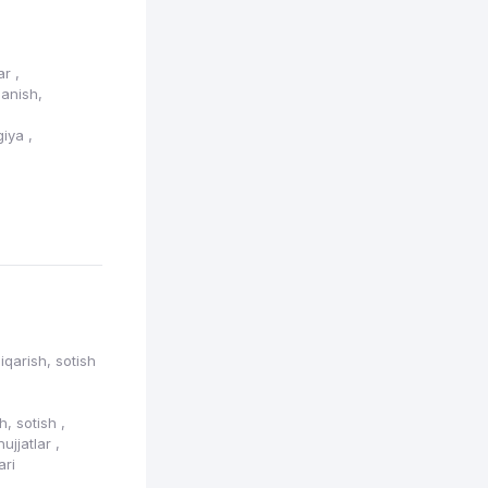
lar
,
ganish,
giya
,
iqarish, sotish
sh, sotish
,
hujjatlar
,
ari