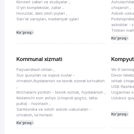
Konsert zallari va studiyalar
,
Ashulachilar
O‘yin komplekslar, zallar
,
chiqarish
,
Hovuzlar, dam olish joylari
,
Asbob-uskun
San'at saroylari, madaniyat uylari
Podshipnikl
asboblar - s
Timken mahsu
Ko'proq
Ko'proq
Kommunal xizmati
Kompyute
Payvandlash ishlari
,
Wi-fi tarmoq
Suv quvurlari va oqava suvlar -
Devor teleko
o‘rnatish,foydalanish va texnik xizmat ko‘rsatish
ishlab chiq
,
USB-fleshka
Ko‘chalarni yoritish - texnik xizmat, foydalanish
,
Uzgarmas o
Ikkilamchi xom ashyo (chiqindi qog‘oz, latta-
Uzluksiz quv
putta) - hozirlash
,
Santexnika va isitish asbob-uskunalari -
Ko'proq
o‘rnatish, ta'mirlash
Ko'proq