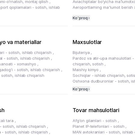
umi-o‘rnatish, montaj qilish
,
Aviachiptalar bo‘yicha ma’lumot
sport qoplamalari - sotish, ishlab
Aeroportlarning ma'lumot berish x
Ko'proq
o va materiallar
Maxsulotlar
ari - sotish, ishlab chiqarish
,
Bijuteriya
,
 - sotish, ishlab chiqarish
,
Pardoz va atir-upa mahsulotlari -
sanoati - xomashyo
,
chiqarish, sotish
,
adog‘i - sotish, ishlab chiqarish
,
Maishiy kimyo
,
i - sotish, ishlab chiqarish
Sochiqlar - ishlab chiqarish, sot
Oshxona dudburonlar - sotish, is
Ko'proq
sh
Tovar mahsulotlari
ali tara
,
Afg‘on gilamlari - sotish
,
 - sotish, ishlab chiqarish
,
Planet IP-telefonlari - sotish
,
- sotish, ishlab chiqarish
,
MAN avtokranlari - sotish, ishlab