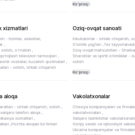
Ko'proq
k xizmatlari
Oziq-ovqat sanoati
sh - tizimlar, asboblar,
Inkubatorlar - ishlab chiqarish, s
ar
,
O‘simlik yog‘lari
,
Tez tayyorlanad
- sotish, o'rnatish
,
Oziq-ovqat mahsulotlari - Sharb
qo‘riqlash televizion tarmoqlari
,
Sharoblar va spirtli ichimliklar - i
texnik vositalar, kuzatish qurilmalari
,
sotish
lari - sotish, ishlab chiqarish
Ko'proq
a aloqa
Vakolatxonalar
ratlari - ishlab chiqarish, sotish
,
Chexiya kompaniyalari va firmala
 xalqaro telefon aloqa
,
vakolatxonalari
,
kasiya xizmatlari
,
Xalqaro tashkilotlar vakolatxonal
atlari
,
Pochta aloqasi bo'limlari
Xorijiy savdo va iqtisodiyot vakol
Ukraina kompaniyalar va firmalar