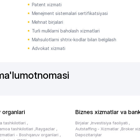
Patent xizmati
Menejment sistemalari sertifikatsiyasi
Mehnat birjalari
Turli mulklarni baholash xizmatlari
Mahsulotlarni shtrix-kodlar bilan belgilash
Advokat xizmati
 ma'lumotnomasi
 organlari
Biznes xizmatlar va bank
a tashkilotlari
,
Birjalar
,
Investisiya faoliyati
,
Jamoa tashkilotlari
,
Raygazlar
,
Autstaffing - Xizmatlar
,
Broker xi
izmatlari - Boshqaruv organlari
,
Depozitariylar