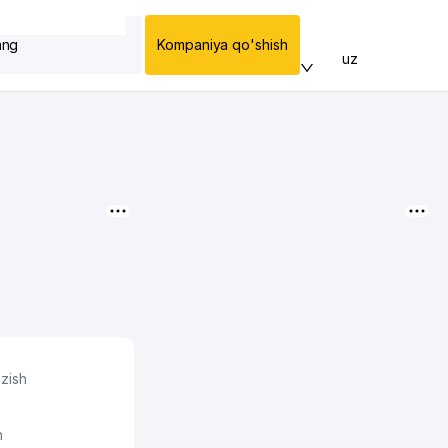
ang
Kompaniya qo'shish
uz
azish
h