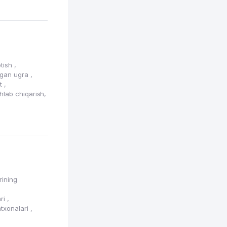
otish
,
igan ugra
,
at
,
shlab chiqarish,
rining
ari
,
atxonalari
,
i