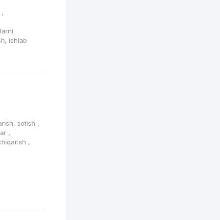
n
,
larni
sh, ishlab
arish, sotish
,
lar
,
 chiqarish
,