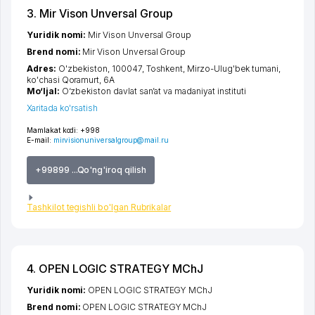
3. Mir Vison Unversal Group
Yuridik nomi:
Mir Vison Unversal Group
Brend nomi:
Mir Vison Unversal Group
Adres:
O'zbekiston, 100047,
Toshkent
,
Mirzo-Ulug'bek tumani
,
ko'chasi Qoramurt
, 6А
Mo‘ljal:
O‘zbekiston davlat san’at va madaniyat instituti
Xaritada ko'rsatish
Mamlakat kodi:
+998
E-mail:
mirvisionuniversalgroup@mail.ru
+99899 ...Qo'ng'iroq qilish
Tashkilot tegishli bo'lgan Rubrikalar
4. OPEN LOGIC STRATEGY MChJ
Yuridik nomi:
OPEN LOGIC STRATEGY MChJ
Brend nomi:
OPEN LOGIC STRATEGY MChJ