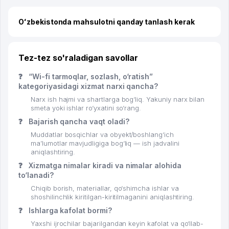
Oʻzbekistonda mahsulotni qanday tanlash kerak
Tez-tez so'raladigan savollar
❓
“Wi-fi tarmoqlar, sozlash, o‘ratish”
kategoriyasidagi xizmat narxi qancha?
Narx ish hajmi va shartlarga bog‘liq. Yakuniy narx bilan
smeta yoki ishlar ro‘yxatini so‘rang.
❓
Bajarish qancha vaqt oladi?
Muddatlar bosqichlar va obyekt/boshlang‘ich
ma’lumotlar mavjudligiga bog‘liq — ish jadvalini
aniqlashtiring.
❓
Xizmatga nimalar kiradi va nimalar alohida
to‘lanadi?
Chiqib borish, materiallar, qo‘shimcha ishlar va
shoshilinchlik kiritilgan-kiritilmaganini aniqlashtiring.
❓
Ishlarga kafolat bormi?
Yaxshi ijrochilar bajarilgandan keyin kafolat va qo‘llab-