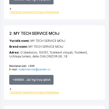
Tashkilot tegishli bo'lgan Rubrikalar
2. MY TECH SERVICE MChJ
Yuridik nomi:
MY TECH SERVICE MChJ
Brend nomi:
MY TECH SERVICE MChJ
Adres:
O'zbekiston, 100151,
Toshkent viloyati
,
Toshkent
,
Uchtepa tumani
,
daha CHILONZOR-26
, 1 B
Mamlakat kodi:
+998
E-mail:
mytechservice@yandex.ru
+99890 ...Qo'ng'iroq qilish
Tashkilot tegishli bo'lgan Rubrikalar