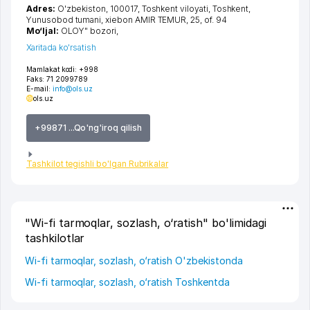
Adres:
O'zbekiston, 100017,
Toshkent viloyati
,
Toshkent
,
Yunusobod tumani
,
xiеbon AMIR TEMUR
, 25, of. 94
Mo‘ljal:
OLOY" bozori,
Xaritada ko'rsatish
Mamlakat kodi:
+998
Faks:
71 2099789
E-mail:
info@ols.uz
ols.uz
+99871 ...Qo'ng'iroq qilish
Tashkilot tegishli bo'lgan Rubrikalar
"Wi-fi tarmoqlar, sozlash, o‘ratish" bo'limidagi
tashkilotlar
Wi-fi tarmoqlar, sozlash, o‘ratish O'zbekistonda
Wi-fi tarmoqlar, sozlash, o‘ratish Toshkentda