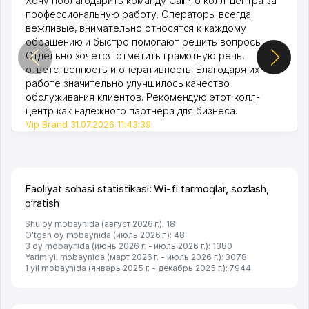
Хочу поблагодарить команду CallPro колл-центра за
профессиональную работу. Операторы всегда
вежливые, внимательно относятся к каждому
обращению и быстро помогают решить вопросы.
Отдельно хочется отметить грамотную речь,
ответственность и оперативность. Благодаря их
работе значительно улучшилось качество
обслуживания клиентов. Рекомендую этот колл-
центр как надежного партнера для бизнеса.
Vip Brand 31.07.2026 11:43:39
Faoliyat sohasi statistikasi: Wi-fi tarmoqlar, sozlash,
o‘ratish
Shu oy mobaynida (август 2026 г.): 18
O'tgan oy mobaynida (июль 2026 г.): 48
3 oy mobaynida (июнь 2026 г. - июль 2026 г.): 1380
Yarim yil mobaynida (март 2026 г. - июль 2026 г.): 3078
1 yil mobaynida (январь 2025 г. - декабрь 2025 г.): 7944