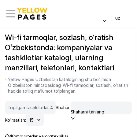
uz
Wi-fi tarmoqlar, sozlash, o‘ratish
Oʻzbekistonda: kompaniyalar va
tashkilotlar katalogi, ularning
manzillari, telefonlari, kontaktlari
Yellow Pages Uzbekistan katalogining shu bo’limida
O'zbekiston mintaqasidagi Wi-fi tarmoqlar, sozlash, o‘ratish
haqida to’liq ma’lumot to’plangan.
Topilgan tashkilotlar 4
Shahar:
Shaharni tanlang
Ko'rsatish:
/
Kompyuterlar va orgtexnika
/