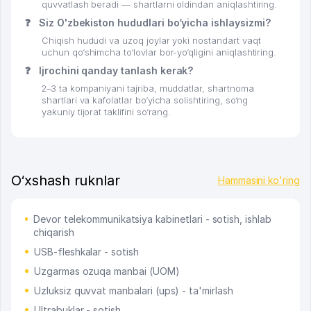
quvvatlash beradi — shartlarni oldindan aniqlashtiring.
❓
Siz O'zbekiston hududlari bo‘yicha ishlaysizmi?
Chiqish hududi va uzoq joylar yoki nostandart vaqt
uchun qo‘shimcha to‘lovlar bor-yo‘qligini aniqlashtiring.
❓
Ijrochini qanday tanlash kerak?
2–3 ta kompaniyani tajriba, muddatlar, shartnoma
shartlari va kafolatlar bo‘yicha solishtiring, so‘ng
yakuniy tijorat taklifini so‘rang.
O‘xshash ruknlar
Hammasini ko'ring
Devor telekommunikatsiya kabinetlari - sotish, ishlab
chiqarish
USB-fleshkalar - sotish
Uzgarmas ozuqa manbai (UOM)
Uzluksiz quvvat manbalari (ups) - ta'mirlash
Ultrabuklar - sotish