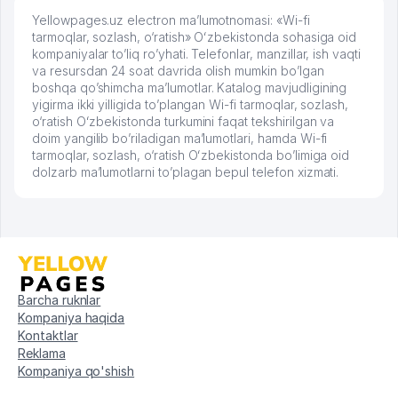
Yellowpages.uz electron ma’lumotnomasi: «Wi-fi
tarmoqlar, sozlash, o‘ratish» Oʻzbekistonda sohasiga oid
kompaniyalar to’liq ro’yhati. Telefonlar, manzillar, ish vaqti
va resursdan 24 soat davrida olish mumkin bo’lgan
boshqa qo’shimcha ma’lumotlar. Katalog mavjudligining
yigirma ikki yilligida to’plangan Wi-fi tarmoqlar, sozlash,
o‘ratish Oʻzbekistonda turkumini faqat tekshirilgan va
doim yangilib bo’riladigan ma’lumotlari, hamda Wi-fi
tarmoqlar, sozlash, o‘ratish Oʻzbekistonda bo’limiga oid
dolzarb ma’lumotlarni to’plagan bepul telefon xizmati.
Barcha ruknlar
Kompaniya haqida
Kontaktlar
Reklama
Kompaniya qo'shish