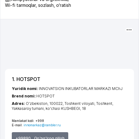
Wi-fi tarmoqlar, sozlash, o‘ratish
1. HOTSPOT
Yuridik nomi:
INNOVATSION INKUBATORLAR MARKAZI MChJ
Brend nomi:
HOTSPOT
Adres:
O'zbekiston, 100022,
Toshkent viloyati
,
Toshkent
,
Yakkasaroy tumani
,
ko'chasi KUSHBEGI
, 18
Mamlakat kodi:
+998
E-mail:
innomarkaz@rambler.ru
+99890 ...Qo'ng'iroq qilish