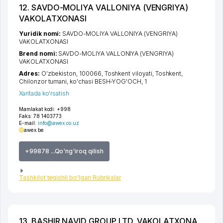
12. SAVDO-MOLIYA VALLONIYA (VENGRIYA)
VAKOLATXONASI
Yuridik nomi:
SAVDO-MOLIYA VALLONIYA (VENGRIYA)
VAKOLATXONASI
Brend nomi:
SAVDO-MOLIYA VALLONIYA (VENGRIYA)
VAKOLATXONASI
Adres:
O'zbekiston, 100066,
Toshkent viloyati
,
Toshkent
,
Chilonzor tumani
,
ko'chasi BESH-YOG'OCH
, 1
Xaritada ko'rsatish
Mamlakat kodi:
+998
Faks:
78 1403773
E-mail:
info@awex.co.uz
awex.be
+99878 ...Qo'ng'iroq qilish
Tashkilot tegishli bo'lgan Rubrikalar
13. BASHIR NAVID GROUP LTD. VAKOLATXONA