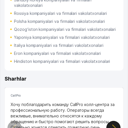
vakolatxonalari
Rossiya kompaniyalari va firmalari vakolatxonalari
Polsha kompaniyalari va firmalari vakolatxonalari
Qozog‘iston kompaniyalari va firmalari vakolatxonalari
Yaponiya kompaniyalari va firmalari vakolatxonalari
Italiya kompaniyalari va firmalari vakolatxonalari
Eron kompaniyalari va firmalari vakolatxonalari
Hindiston kompaniyalari va firmalari vakolatxonalari
Sharhlar
CallPro
Хочу поблагодарить команду CallPro колл-центра за
профессиональную работу. Операторы всегда
вежливые, внимательно относятся к каждому
обращению и быстро помогают решить вопросы.
Отдельно хочется отметить грамотную речь,