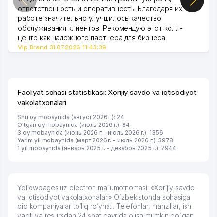
ответственность и оперативность. Благодаря их
работе значительно улучшилось качество
обслуживания клиентов. Рекомендую этот колл-
центр как надежного партнера для бизнеса.
Vip Brand 31.07.2026 11:43:39
Faoliyat sohasi statistikasi: Xorijiy savdo va iqtisodiyot
vakolatxonalari
Shu oy mobaynida (август 2026 г.): 24
O'tgan oy mobaynida (июль 2026 г.): 84
3 oy mobaynida (июнь 2026 г. - июль 2026 г.): 1356
Yarim yil mobaynida (март 2026 г. - июль 2026 г.): 3978
1 yil mobaynida (январь 2025 г. - декабрь 2025 г.): 7944
Yellowpages.uz electron ma’lumotnomasi: «Xorijiy savdo
va iqtisodiyot vakolatxonalari» Oʻzbekistonda sohasiga
oid kompaniyalar to’liq ro’yhati. Telefonlar, manzillar, ish
vaqti va resursdan 24 soat davrida olish mumkin bo’lgan