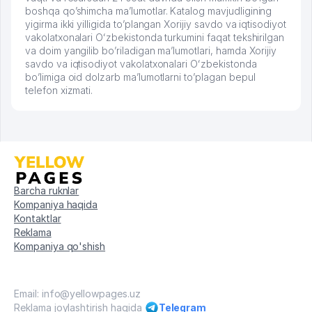
boshqa qo’shimcha ma’lumotlar. Katalog mavjudligining
yigirma ikki yilligida to’plangan Xorijiy savdo va iqtisodiyot
vakolatxonalari Oʻzbekistonda turkumini faqat tekshirilgan
va doim yangilib bo’riladigan ma’lumotlari, hamda Xorijiy
savdo va iqtisodiyot vakolatxonalari Oʻzbekistonda
bo’limiga oid dolzarb ma’lumotlarni to’plagan bepul
telefon xizmati.
Barcha ruknlar
Kompaniya haqida
Kontaktlar
Reklama
Kompaniya qo'shish
Email: info@yellowpages.uz
Reklama joylashtirish haqida
Telegram