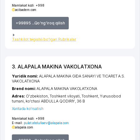
Mamlakat kodi:
+998
acibadem.com
+99895 ...Qo'ng'iroq qilish
Tashkilot tegishli bo'lgan Rubrikalar
3. ALAPALA MAKINA VAKOLATXONA
Yuridik nomi:
ALAPALA MAKINA GIDA SANAYI VE TICARET A.S.
VAKOLATXONA
Brend nomi:
ALAPALA MAKINA VAKOLATXONA
Adres:
O'zbekiston,
Toshkent viloyati
,
Toshkent
,
Yunusobod
tumani
,
ko'chasi ABDULLA QODIRIY
, 36 B
Xaritada ko'rsatish
Mamlakat kodi:
+998
E-mail:
pulat.abdullaev@alapala.com
alapala.com