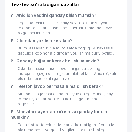
Tez-tez so'raladigan savollar
❓
Aniq ish vaqtini qanday bilish mumkin?
Eng ishonchli usul — rasmiy saytni tekshirish yoki
telefon orqali aniqlashtirish. Bayram kunlarida jadval
o‘zgarishi mumkin.
❓
Oldindan yozilish kerakmi?
Bu muassasa turi va murojaatga bog‘liq. Mutaxassis
qabuliga ko‘pincha oldindan yozilish majburiy bo‘ladi.
❓
Qanday hujjatlar kerak bo‘lishi mumkin?
Odatda shaxsni tasdiqlovchi hujjat va sizning
murojaatingizga oid hujjatlar talab etiladi. Aniq ro‘yxatni
oldindan aniqlashtirgan ma’qul.
❓
Telefon javob bermasa nima qilish kerak?
Muqobil aloqa vositalaridan foydalaning: e-mail, sayt
formasi yoki kartochkada ko‘rsatilgan boshqa
raqamlar.
❓
Manzilni qayerdan ko‘rish va qanday borish
mumkin?
Tashkilot kartochkasida manzil ko‘rsatilgan. Borishdan
oldin marshrut va qabul vaqtlarini tekshirib oling.