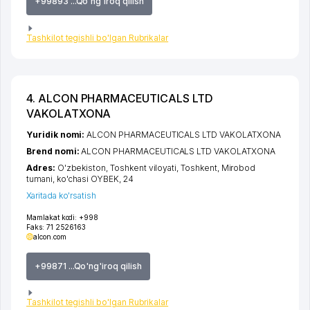
+99893 ...Qo'ng'iroq qilish
Tashkilot tegishli bo'lgan Rubrikalar
4. ALCON PHARMACEUTICALS LTD
VAKOLATXONA
Yuridik nomi:
ALCON PHARMACEUTICALS LTD VAKOLATXONA
Brend nomi:
ALCON PHARMACEUTICALS LTD VAKOLATXONA
Adres:
O'zbekiston,
Toshkent viloyati
,
Toshkent
,
Mirobod
tumani
,
ko'chasi OYBEK
, 24
Xaritada ko'rsatish
Mamlakat kodi:
+998
Faks:
71 2526163
alcon.com
+99871 ...Qo'ng'iroq qilish
Tashkilot tegishli bo'lgan Rubrikalar