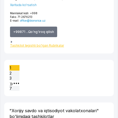
Xaritada ko'rsatish
Mamlakat kodi:
+998
Faks:
71 2676213
E-mail:
office@bionorica.uz
+99871 ...Qo'ng'iroq qilish
Tashkilot tegishli bo'lgan Rubrikalar
1
2
3
•••
7
"Xorijiy savdo va iqtisodiyot vakolatxonalari"
bo'limidagi tashkilotlar