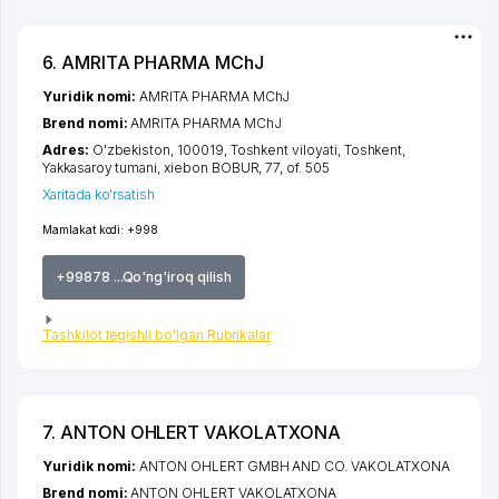
6. AMRITA PHARMA MChJ
Yuridik nomi:
AMRITA PHARMA MChJ
Brend nomi:
AMRITA PHARMA MChJ
Adres:
O'zbekiston, 100019,
Toshkent viloyati
,
Toshkent
,
Yakkasaroy tumani
,
xiеbon BOBUR
, 77, of. 505
Xaritada ko'rsatish
Mamlakat kodi:
+998
+99878 ...Qo'ng'iroq qilish
Tashkilot tegishli bo'lgan Rubrikalar
7. ANTON OHLERT VAKOLATXONA
Yuridik nomi:
ANTON OHLERT GMBH AND CO. VAKOLATXONA
Brend nomi:
ANTON OHLERT VAKOLATXONA