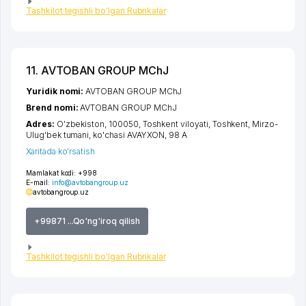
Tashkilot tegishli bo'lgan Rubrikalar
11. AVTOBAN GROUP MChJ
Yuridik nomi:
AVTOBAN GROUP MChJ
Brend nomi:
AVTOBAN GROUP MChJ
Adres:
O'zbekiston, 100050,
Toshkent viloyati
,
Toshkent
,
Mirzo-
Ulug'bek tumani
,
ko'chasi AVAYXON
, 98 А
Xaritada ko'rsatish
Mamlakat kodi:
+998
E-mail:
info@avtobangroup.uz
avtobangroup.uz
+99871 ...Qo'ng'iroq qilish
Tashkilot tegishli bo'lgan Rubrikalar