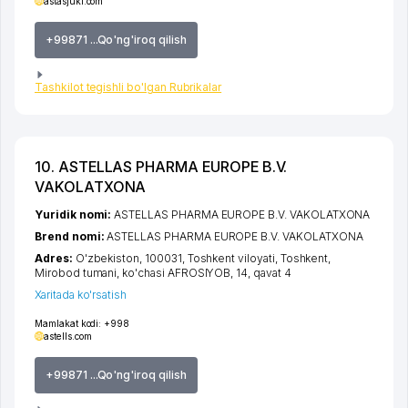
astasjuki.com
+99871 ...Qo'ng'iroq qilish
Tashkilot tegishli bo'lgan Rubrikalar
10. ASTELLAS PHARMA EUROPE B.V.
VAKOLATXONA
Yuridik nomi:
ASTELLAS PHARMA EUROPE B.V. VAKOLATXONA
Brend nomi:
ASTELLAS PHARMA EUROPE B.V. VAKOLATXONA
Adres:
O'zbekiston, 100031,
Toshkent viloyati
,
Toshkent
,
Mirobod tumani
,
ko'chasi AFROSIYOB
, 14, qavat 4
Xaritada ko'rsatish
Mamlakat kodi:
+998
astells.com
+99871 ...Qo'ng'iroq qilish