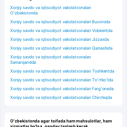
Xorijiy savdo va iqtisodiyot vakolatxonalari
O'zbekistonda
Xorijiy savdo va iqtisodiyot vakolatxonalari Buxoroda
Xorijiy savdo va iqtisodiyot vakolatxonalari Vobkentda
Xorijiy savdo va iqtisodiyot vakolatxonalari Jizzaxda
Xorijiy savdo va iqtisodiyot vakolatxonalari Qamashida
Xorijiy savdo va iqtisodiyot vakolatxonalari
Samarqandda
Xorijiy savdo va iqtisodiyot vakolatxonalari Toshkentda
Xorijiy savdo va iqtisodiyot vakolatxonalari To'rtko'lda
Xorijiy savdo va iqtisodiyot vakolatxonalari Farg'onada
Xorijiy savdo va iqtisodiyot vakolatxonalari Chirchiqda
Oʻzbekistonda agar toifada ham mahsulotlar, ham
xizmatlar bo‘lsa, qanday tanlash kerak