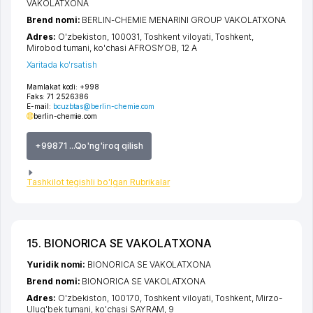
VAKOLATXONA
Brend nomi:
BERLIN-CHEMIE MENARINI GROUP VAKOLATXONA
Adres:
O'zbekiston, 100031,
Toshkent viloyati
,
Toshkent
,
Mirobod tumani
,
ko'chasi AFROSIYOB
, 12 А
Xaritada ko'rsatish
Mamlakat kodi:
+998
Faks:
71 2526386
E-mail:
bcuzbtas@berlin-chemie.com
berlin-chemie.com
+99871 ...Qo'ng'iroq qilish
Tashkilot tegishli bo'lgan Rubrikalar
15. BIONORICA SE VAKOLATXONA
Yuridik nomi:
BIONORICA SE VAKOLATXONA
Brend nomi:
BIONORICA SE VAKOLATXONA
Adres:
O'zbekiston, 100170,
Toshkent viloyati
,
Toshkent
,
Mirzo-
Ulug'bek tumani
,
ko'chasi SAYRAM
, 9