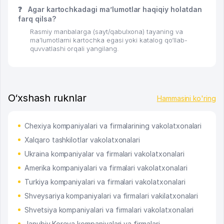
❓
Agar kartochkadagi ma’lumotlar haqiqiy holatdan
farq qilsa?
Rasmiy manbalarga (sayt/qabulxona) tayaning va
ma’lumotlarni kartochka egasi yoki katalog qo‘llab-
quvvatlashi orqali yangilang.
O‘xshash ruknlar
Hammasini ko'ring
Chexiya kompaniyalari va firmalarining vakolatxonalari
Xalqaro tashkilotlar vakolatxonalari
Ukraina kompaniyalar va firmalari vakolatxonalari
Amerika kompaniyalari va firmalari vakolatxonalari
Turkiya kompaniyalari va firmalari vakolatxonalari
Shveysariya kompaniyalari va firmalari vakilatxonalari
Shvetsiya kompaniyalari va firmalari vakolatxonalari
Janubiy Koreya kompaniyalari va firmalari