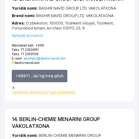
Yuridik nomi:
BASHIR NAVID GROUP LTD. VAKOLATXONA
Brend nomi:
BASHIR NAVID GROUP LTD. VAKOLATXONA
Adres:
O'zbekiston, 100000,
Toshkent viloyati
,
Toshkent
,
Yunusobod tumani
,
ko'chasi OSIYO
, 23, 9
Xaritada ko'rsatish
Mamlakat kodi:
+998
Faks:
71 2340881
Faks:
71 2358108
E-mail:
secretary@bashirnavid.com
bashirnavid.com
+99871 ...Qo'ng'iroq qilish
Tashkilot tegishli bo'lgan Rubrikalar
14. BERLIN-CHEMIE MENARINI GROUP
VAKOLATXONA
Yuridik nomi:
BERLIN-CHEMIE MENARINI GROUP