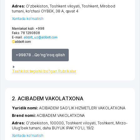
Adres:
O'zbekiston,
Toshkent viloyati
,
Toshkent
,
Mirobod
tumani
,
ko'chasi OYBEK
, 38 А, qavat 4
Xaritada ko'rsatish
Mamlakat kodi:
+998
Faks:
78 1290808
E-mail:
abbott_uz@abbott.com
abbott.com
+99878 ...Qo'ng'iroq qilish
Tashkilot tegishli bo'lgan Rubrikalar
2. ACIBADEM VAKOLATXONA
Yuridik nomi:
ACIBADEM SAG'LIK HIZMETLERI VAKOLATXONA
Brend nomi:
ACIBADEM VAKOLATXONA
Adres:
O'zbekiston, 100000,
Toshkent viloyati
,
Toshkent
,
Mirzo-
Ulug'bek tumani
,
daha BUYUK IPAK YO'LI
, 19/2
Xaritada ko'rsatish