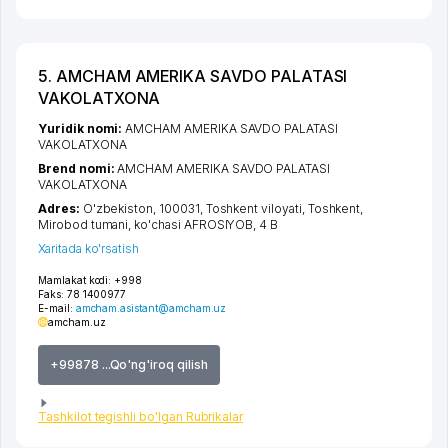
5. AMCHAM AMERIKA SAVDO PALATASI
VAKOLATXONA
Yuridik nomi:
AMCHAM AMERIKA SAVDO PALATASI
VAKOLATXONA
Brend nomi:
AMCHAM AMERIKA SAVDO PALATASI
VAKOLATXONA
Adres:
O'zbekiston, 100031,
Toshkent viloyati
,
Toshkent
,
Mirobod tumani
,
ko'chasi AFROSIYOB
, 4 B
Xaritada ko'rsatish
Mamlakat kodi:
+998
Faks:
78 1400977
E-mail:
amcham.asistant@amcham.uz
amcham.uz
+99878 ...Qo'ng'iroq qilish
Tashkilot tegishli bo'lgan Rubrikalar