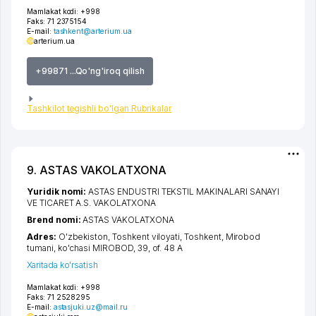
Mamlakat kodi:
+998
Faks:
71 2375154
E-mail:
tashkent@arterium.ua
arterium.ua
+99871 ...Qo'ng'iroq qilish
Tashkilot tegishli bo'lgan Rubrikalar
9. ASTAS VAKOLATXONA
Yuridik nomi:
ASTAS ENDUSTRI TEKSTIL MAKINALARI SANAYI
VE TICARET A.S. VAKOLATXONA
Brend nomi:
ASTAS VAKOLATXONA
Adres:
O'zbekiston,
Toshkent viloyati
,
Toshkent
,
Mirobod
tumani
,
ko'chasi MIROBOD
, 39, of. 48 A
Xaritada ko'rsatish
Mamlakat kodi:
+998
Faks:
71 2528295
E-mail:
astasjuki.uz@mail.ru