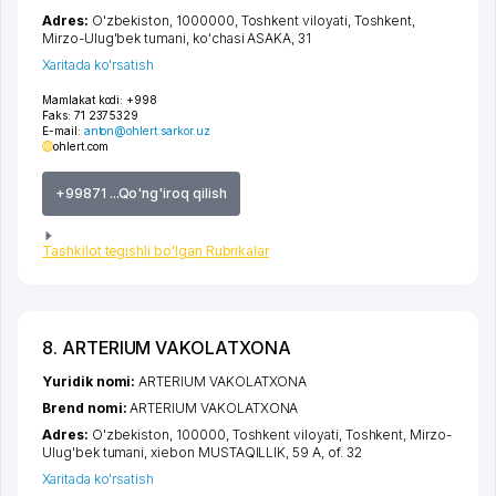
Adres:
O'zbekiston, 1000000,
Toshkent viloyati
,
Toshkent
,
Mirzo-Ulug'bek tumani
,
ko'chasi ASAKA
, 31
Xaritada ko'rsatish
Mamlakat kodi:
+998
Faks:
71 2375329
E-mail:
anton@ohlert.sarkor.uz
ohlert.com
+99871 ...Qo'ng'iroq qilish
Tashkilot tegishli bo'lgan Rubrikalar
8. ARTERIUM VAKOLATXONA
Yuridik nomi:
ARTERIUM VAKOLATXONA
Brend nomi:
ARTERIUM VAKOLATXONA
Adres:
O'zbekiston, 100000,
Toshkent viloyati
,
Toshkent
,
Mirzo-
Ulug'bek tumani
,
xiеbon MUSTAQILLIK
, 59 A, of. 32
Xaritada ko'rsatish