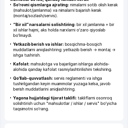
So‘rovni qismlarga ajrating:
nimalarni sotib olish kerak
(mahsulot/jamlanma) va nimalarni bajarish kerak
(montaj/sozlash/servis).
“Bir xil” narsalarni solishtiring:
bir xil jamlanma + bir
xil ishlar hajmi, aks holda narxlarni o‘zaro qiyoslab
bo‘lmaydi.
Yetkazib berish va ishlar:
bosqichma-bosqich
muddatlarni aniqlashtiring: yetkazib berish → montaj →
ishga tushirish.
Kafolat:
mahsulotga va bajarilgan ishlarga alohida-
alohida qanday kafolat rasmiylashtirilishini tekshiring.
Qo‘llab-quvvatlash:
servis reglamenti va ishga
tushirilgandan keyin muammolar yuzaga kelsa, javob
berish muddatlarini aniqlashtiring.
Yagona hujjatdagi tijorat taklifi:
takliflarni osonroq
solishtirish uchun "mahsulotlar / ishlar / servis" bo‘yicha
taqsimotni so‘rang.