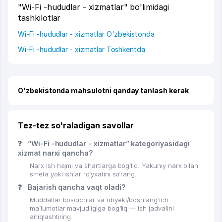
"Wi-Fi -hududlar - xizmatlar" bo'limidagi
tashkilotlar
Wi-Fi -hududlar - xizmatlar O'zbekistonda
Wi-Fi -hududlar - xizmatlar Toshkentda
Oʻzbekistonda mahsulotni qanday tanlash kerak
Tez-tez so'raladigan savollar
❓
“Wi-Fi -hududlar - xizmatlar” kategoriyasidagi
xizmat narxi qancha?
Narx ish hajmi va shartlarga bog‘liq. Yakuniy narx bilan
smeta yoki ishlar ro‘yxatini so‘rang.
❓
Bajarish qancha vaqt oladi?
Muddatlar bosqichlar va obyekt/boshlang‘ich
ma’lumotlar mavjudligiga bog‘liq — ish jadvalini
aniqlashtiring.