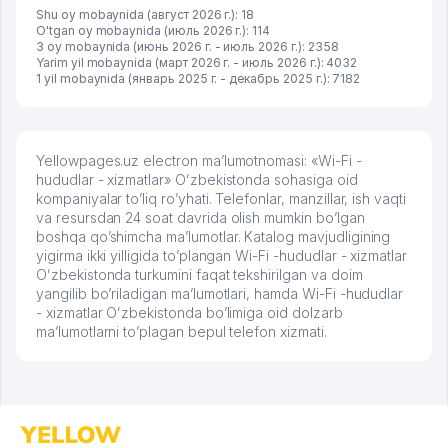
Shu oy mobaynida (август 2026 г.): 18
O'tgan oy mobaynida (июль 2026 г.): 114
3 oy mobaynida (июнь 2026 г. - июль 2026 г.): 2358
Yarim yil mobaynida (март 2026 г. - июль 2026 г.): 4032
1 yil mobaynida (январь 2025 г. - декабрь 2025 г.): 7182
Yellowpages.uz electron ma’lumotnomasi: «Wi-Fi -
hududlar - xizmatlar» Oʻzbekistonda sohasiga oid
kompaniyalar to’liq ro’yhati. Telefonlar, manzillar, ish vaqti
va resursdan 24 soat davrida olish mumkin bo’lgan
boshqa qo’shimcha ma’lumotlar. Katalog mavjudligining
yigirma ikki yilligida to’plangan Wi-Fi -hududlar - xizmatlar
Oʻzbekistonda turkumini faqat tekshirilgan va doim
yangilib bo’riladigan ma’lumotlari, hamda Wi-Fi -hududlar
- xizmatlar Oʻzbekistonda bo’limiga oid dolzarb
ma’lumotlarni to’plagan bepul telefon xizmati.