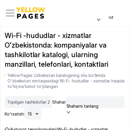
uz
Wi-Fi -hududlar - xizmatlar
Oʻzbekistonda: kompaniyalar va
tashkilotlar katalogi, ularning
manzillari, telefonlari, kontaktlari
Yellow Pages Uzbekistan katalogining shu bo’limida
O'zbekiston mintaqasidagi Wi-Fi -hududlar - xizmatlar haqida
to’liq ma’lumot to’plangan.
Topilgan tashkilotlar 2
Shahar:
Shaharni tanlang
Ko'rsatish:
/
Axborot texnologiyalari
/
Wi-Fi -hududlar - xizmatlar