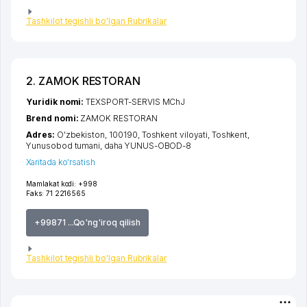
Tashkilot tegishli bo'lgan Rubrikalar
2. ZAMOK RESTORAN
Yuridik nomi:
TEXSPORT-SERVIS MChJ
Brend nomi:
ZAMOK RESTORAN
Adres:
O'zbekiston, 100190,
Toshkent viloyati
,
Toshkent
,
Yunusobod tumani
,
daha YUNUS-OBOD-8
Xaritada ko'rsatish
Mamlakat kodi:
+998
Faks:
71 2216565
+99871 ...Qo'ng'iroq qilish
Tashkilot tegishli bo'lgan Rubrikalar