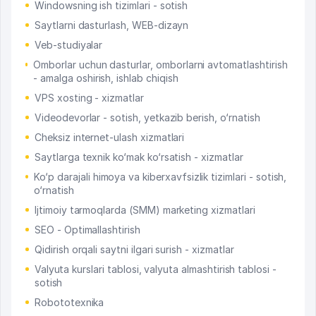
Windowsning ish tizimlari - sotish
Saytlarni dasturlash, WEB-dizayn
Veb-studiyalar
Omborlar uchun dasturlar, omborlarni avtomatlashtirish
- amalga oshirish, ishlab chiqish
VPS xosting - xizmatlar
Videodevorlar - sotish, yetkazib berish, o‘rnatish
Cheksiz internet-ulash xizmatlari
Saytlarga texnik ko‘mak ko‘rsatish - xizmatlar
Ko‘p darajali himoya va kiberxavfsizlik tizimlari - sotish,
o‘rnatish
Ijtimoiy tarmoqlarda (SMM) marketing xizmatlari
SEO - Optimallashtirish
Qidirish orqali saytni ilgari surish - xizmatlar
Valyuta kurslari tablosi, valyuta almashtirish tablosi -
sotish
Robototexnika