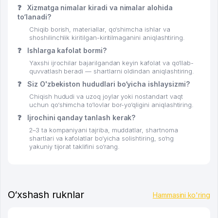
❓
Xizmatga nimalar kiradi va nimalar alohida
to‘lanadi?
Chiqib borish, materiallar, qo‘shimcha ishlar va
shoshilinchlik kiritilgan-kiritilmaganini aniqlashtiring.
❓
Ishlarga kafolat bormi?
Yaxshi ijrochilar bajarilgandan keyin kafolat va qo‘llab-
quvvatlash beradi — shartlarni oldindan aniqlashtiring.
❓
Siz O'zbekiston hududlari bo‘yicha ishlaysizmi?
Chiqish hududi va uzoq joylar yoki nostandart vaqt
uchun qo‘shimcha to‘lovlar bor-yo‘qligini aniqlashtiring.
❓
Ijrochini qanday tanlash kerak?
2–3 ta kompaniyani tajriba, muddatlar, shartnoma
shartlari va kafolatlar bo‘yicha solishtiring, so‘ng
yakuniy tijorat taklifini so‘rang.
O‘xshash ruknlar
Hammasini ko'ring