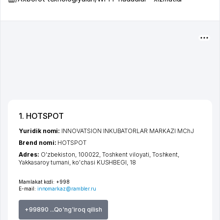
1. HOTSPOT
Yuridik nomi:
INNOVATSION INKUBATORLAR MARKAZI MChJ
Brend nomi:
HOTSPOT
Adres:
O'zbekiston, 100022,
Toshkent viloyati
,
Toshkent
,
Yakkasaroy tumani
,
ko'chasi KUSHBEGI
, 18
Mamlakat kodi:
+998
E-mail:
innomarkaz@rambler.ru
+99890 ...Qo'ng'iroq qilish