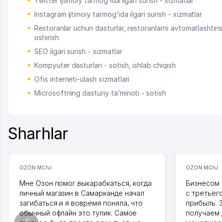
Twitter ijtimoiy tarmog‘ida ilgari surish - xizmatlar
Instagram ijtimoiy tarmog‘ida ilgari surish - xizmatlar
Restoranlar uchun dasturlar, restoranlarni avtomatlashtiris
oshirish
SEO ilgari surish - xizmatlar
Kompyuter dasturlari - sotish, ishlab chiqish
Ofis interneti-ulash xizmatlari
Microsoftning dasturiy ta’minoti - sotish
Sharhlar
OZON MChJ
OZON MChJ
Мне Озон помог выкарабкаться, когда
Бизнесом 
личный магазин в Самарканде начал
с третьег
загибаться и я вовремя поняла, что
прибыль. 
обычный офлайн это тупик. Самое
получаем 