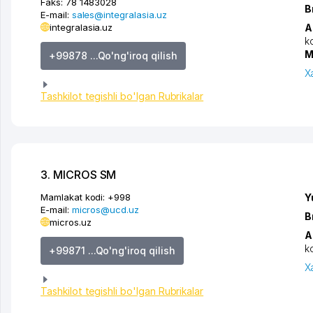
Faks:
78 1483028
B
E-mail:
sales@integralasia.uz
integralasia.uz
A
k
M
+99878 ...Qo'ng'iroq qilish
X
Tashkilot tegishli bo'lgan Rubrikalar
3. MICROS SM
Mamlakat kodi:
+998
Y
E-mail:
micros@ucd.uz
B
micros.uz
A
k
+99871 ...Qo'ng'iroq qilish
X
Tashkilot tegishli bo'lgan Rubrikalar