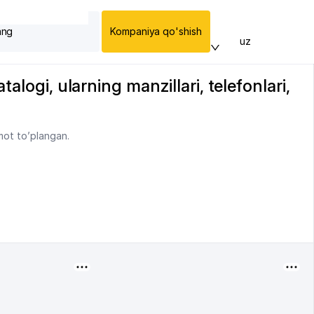
ang
Kompaniya qo'shish
uz
alogi, ularning manzillari, telefonlari,
mot to’plangan.