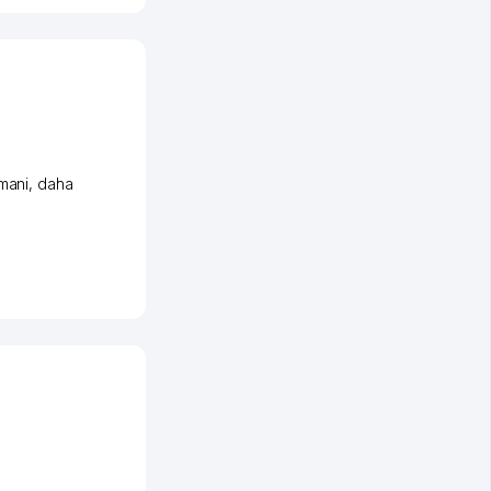
mani
,
daha