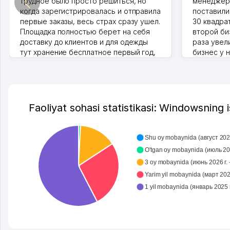
трудное было просто решиться, но
менеджеро
когда зарегистрировалась и отправила
поставили
первые заказы, весь страх сразу ушел.
30 квадра
Площадка полностью берет на себя
второй биз
доставку до клиентов и для одежды
раза увел
тут хранение бесплатное первый год,
бизнес у 
хорошая экономия. Раньше боялась
стекла, м
рекламы, а теперь вижу результаты. В
людям час
последнее время из России очень
Камат 31.07
много заказывают, а вначале только
по Узбекистану брали, но вяло.
Faoliyat sohasi statistikasi: Windowsning is
Удалось раскрутиться, дальше
развиваюсь потихоньку😊
Hamida 03.08.2026 12:45:39
Shu oy mobaynida (август 2026 
O'tgan oy mobaynida (июль 202
3 oy mobaynida (июнь 2026 г. -
Yarim yil mobaynida (март 2026