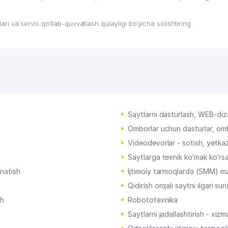
lari va servis qo‘llab-quvvatlash qulayligi bo‘yicha solishtiring.
Saytlarni dasturlash, WEB-di
Omborlar uchun dasturlar, ombo
Videodevorlar - sotish, yetkaz
Saytlarga texnik ko‘mak ko‘rsa
rnatish
Ijtimoiy tarmoqlarda (SMM) ma
Qidirish orqali saytni ilgari sur
sh
Robototexnika
Saytlarni jadallashtirish - xizm