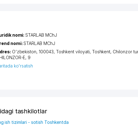
uridik nomi:
STARLAB MChJ
rend nomi:
STARLAB MChJ
dres:
O'zbekiston, 100043,
Toshkent viloyati
,
Toshkent
,
Chilonzor tu
HILONZOR-E
, 9
aritada ko'rsatish
idagi tashkilotlar
 ish tizimlari - sotish Toshkentda