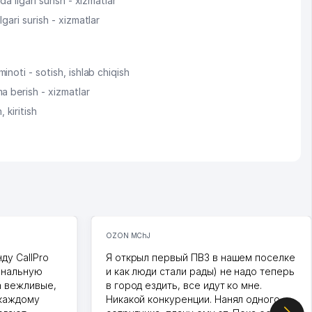
da ilgari surish - xizmatlar
gari surish - xizmatlar
inoti - sotish, ishlab chiqish
a berish - xizmatlar
, kiritish
OZON MChJ
ду CallPro
Я открыл первый ПВЗ в нашем поселке
ональную
и как люди стали рады) не надо теперь
а вежливые,
в город ездить, все идут ко мне.
 каждому
Никакой конкуренции. Нанял одного