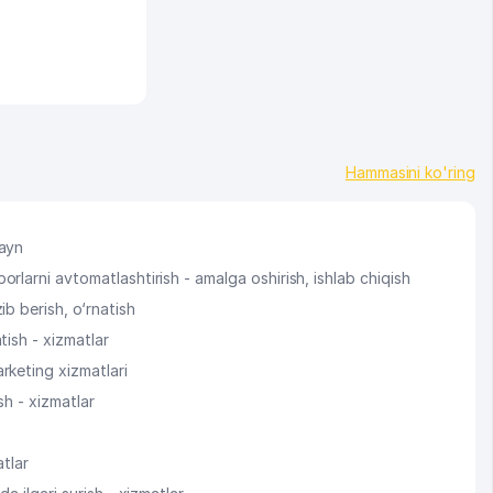
Hammasini ko'ring
zayn
rlarni avtomatlashtirish - amalga oshirish, ishlab chiqish
ib berish, o‘rnatish
tish - xizmatlar
rketing xizmatlari
ish - xizmatlar
atlar