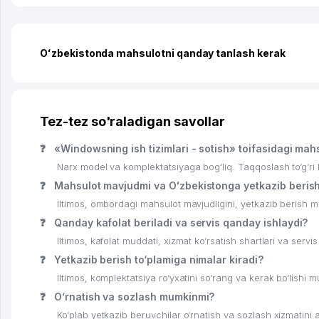
Oʻzbekistonda mahsulotni qanday tanlash kerak
Tez-tez so'raladigan savollar
❓
«Windowsning ish tizimlari - sotish» toifasidagi mah
Narx model va komplektatsiyaga bog‘liq. Taqqoslash to‘g‘ri bo
❓
Mahsulot mavjudmi va Oʻzbekistonga yetkazib beris
Iltimos, ombordagi mahsulot mavjudligini, yetkazib berish mu
❓
Qanday kafolat beriladi va servis qanday ishlaydi?
Iltimos, kafolat muddati, xizmat ko‘rsatish shartlari va servis
❓
Yetkazib berish to‘plamiga nimalar kiradi?
Iltimos, komplektatsiya ro‘yxatini so‘rang va kerak bo‘lishi m
❓
O‘rnatish va sozlash mumkinmi?
Ko‘plab yetkazib beruvchilar o‘rnatish va sozlash xizmatini al