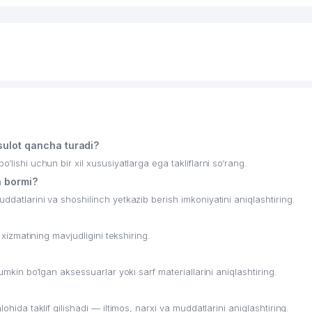
sulot qancha turadi?
‘lishi uchun bir xil xususiyatlarga ega takliflarni so‘rang.
h bormi?
ddatlarini va shoshilinch yetkazib berish imkoniyatini aniqlashtiring.
 xizmatining mavjudligini tekshiring.
umkin bo‘lgan aksessuarlar yoki sarf materiallarini aniqlashtiring.
ohida taklif qilishadi — iltimos, narxi va muddatlarini aniqlashtiring.