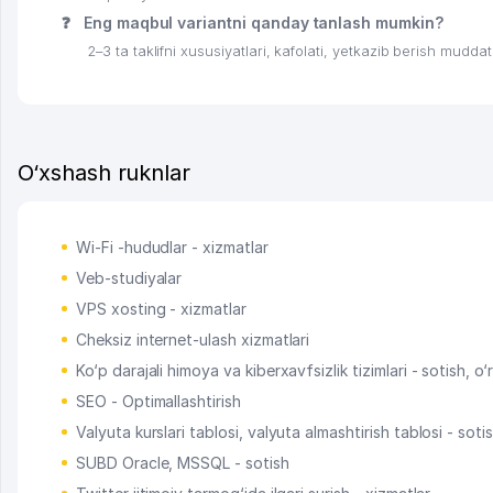
❓
Eng maqbul variantni qanday tanlash mumkin?
2–3 ta taklifni xususiyatlari, kafolati, yetkazib berish muddat
O‘xshash ruknlar
Wi-Fi -hududlar - xizmatlar
Veb-studiyalar
VPS xosting - xizmatlar
Cheksiz internet-ulash xizmatlari
Ko‘p darajali himoya va kiberxavfsizlik tizimlari - sotish, o‘
SEO - Optimallashtirish
Valyuta kurslari tablosi, valyuta almashtirish tablosi - soti
SUBD Oracle, MSSQL - sotish