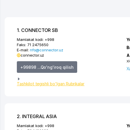
1. CONNECTOR SB
Mamlakat kodi:
+998
Y
Faks:
71 2475650
B
E-mail:
nfo@connector.uz
connector.uz
A
x
+99898 ...Qo'ng'iroq qilish
X
Tashkilot tegishli bo'lgan Rubrikalar
2. INTEGRAL ASIA
Mamlakat kodi:
+998
Y