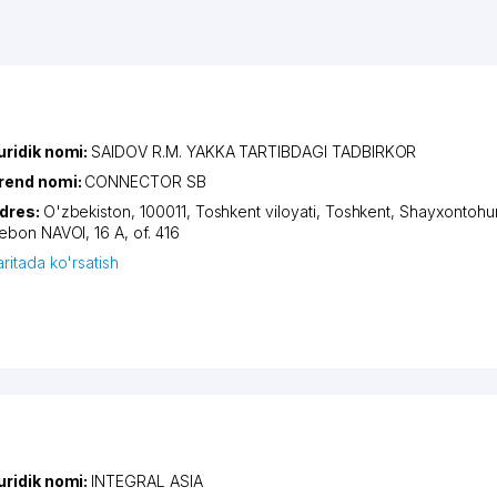
uridik nomi:
SAIDOV R.M. YAKKA TARTIBDAGI TADBIRKOR
rend nomi:
CONNECTOR SB
dres:
O'zbekiston, 100011,
Toshkent viloyati
,
Toshkent
,
Shayxontohur
iеbon NAVOI
, 16 A, of. 416
aritada ko'rsatish
uridik nomi:
INTEGRAL ASIA