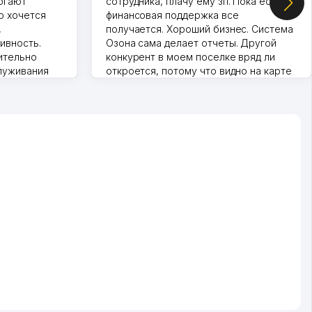
огают
сотрудника, плачу ему зп. Пока есть
о хочется
финансовая поддержка все
,
получается. Хороший бизнес. Система
ивность.
Озона сама делает отчеты. Другой
ительно
конкурент в моем поселке вряд ли
луживания
откроется, потому что видно на карте
т колл-
Озона для Узбекистана что тут у нас
нера для
уже есть ПВЗ. Выгодное дело и
спокойное.
Марат 27.07.2026 08:00:37