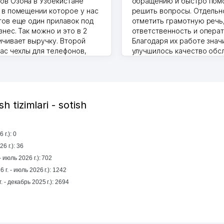
в Озона в Узбекистане
обращению и быстро пом
 в помещении которое у нас
решить вопросы. Отдельн
тов еще один прилавок под
отметить грамотную речь
нес. Так можно и это в 2
ответственность и операт
ичивает выручку. Второй
Благодаря их работе знач
нас чехлы для телефонов,
улучшилось качество обс
ышки и вообще все что
клиентов. Рекомендую это
то надо
центр как надежного парт
.2026 17:50:36
бизнеса.
Vip Brand 31.07.2026 11:43:39
h tizimlari - sotish
г.): 0
6 г.): 36
 июль 2026 г.): 702
 г. - июль 2026 г.): 1242
1 yil mobaynida (январь 2025 г. - декабрь 2025 г.): 2694