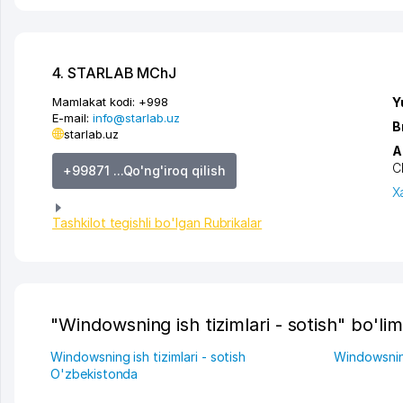
4. STARLAB MChJ
Mamlakat kodi:
+998
Y
E-mail:
info@starlab.uz
B
starlab.uz
A
C
+99871 ...Qo'ng'iroq qilish
X
Tashkilot tegishli bo'lgan Rubrikalar
"Windowsning ish tizimlari - sotish" bo'lim
Windowsning ish tizimlari - sotish
Windowsning
O'zbekistonda