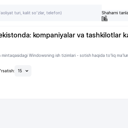
Shaharni tanl
kistonda: kompaniyalar va tashkilotlar kat
mintaqasidagi Windowsning ish tizimlari - sotish haqida to’liq ma’lu
'rsatish: