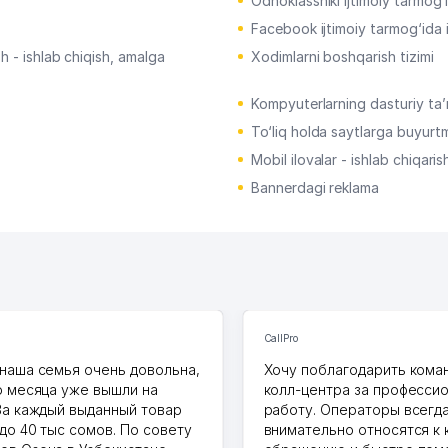
Odnoklassniki ijtimoiy tarmog‘i
Facebook ijtimoiy tarmog‘ida il
h - ishlab chiqish, amalga
Xodimlarni boshqarish tizimi
Kompyuterlarning dasturiy ta’m
To‘liq holda saytlarga buyurtm
Mobil ilovalar - ishlab chiqarish
Bannerdagi reklama
CallPro
наша семья очень довольна,
Хочу поблагодарить коман
о месяца уже вышли на
колл-центра за професси
За каждый выданный товар
работу. Операторы всегд
до 40 тыс сомов. По совету
внимательно относятся к