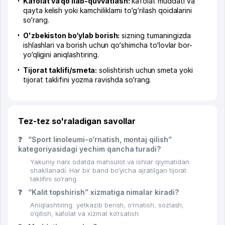
Kafolat va qo‘llab-quvvatlash:
kafolat muddati va
qayta kelish yoki kamchiliklarni to‘g‘rilash qoidalarini
so‘rang.
O'zbekiston bo‘ylab borish:
sizning tumaningizda
ishlashlari va borish uchun qo‘shimcha to‘lovlar bor-
yo‘qligini aniqlashtiring.
Tijorat taklifi/smeta:
solishtirish uchun smeta yoki
tijorat taklifini yozma ravishda so‘rang.
Tez-tez so'raladigan savollar
❓
“Sport linoleumi-o‘rnatish, montaj qilish”
kategoriyasidagi yechim qancha turadi?
Yakuniy narx odatda mahsulot va ishlar qiymatidan
shakllanadi. Har bir band bo‘yicha ajratilgan tijorat
taklifini so‘rang.
❓
“Kalit topshirish” xizmatiga nimalar kiradi?
Aniqlashtiring: yetkazib berish, o‘rnatish, sozlash,
o‘qitish, kafolat va xizmat ko‘rsatish.