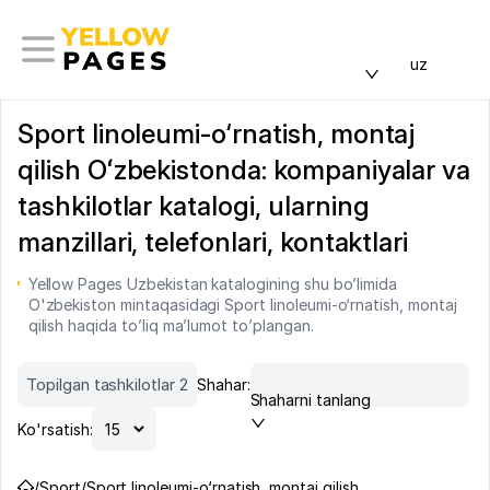
uz
Sport linoleumi-o‘rnatish, montaj
qilish Oʻzbekistonda: kompaniyalar va
tashkilotlar katalogi, ularning
manzillari, telefonlari, kontaktlari
Yellow Pages Uzbekistan katalogining shu bo’limida
O'zbekiston mintaqasidagi Sport linoleumi-o‘rnatish, montaj
qilish haqida to’liq ma’lumot to’plangan.
Topilgan tashkilotlar 2
Shahar:
Shaharni tanlang
Ko'rsatish:
/
Sport
/
Sport linoleumi-o‘rnatish, montaj qilish