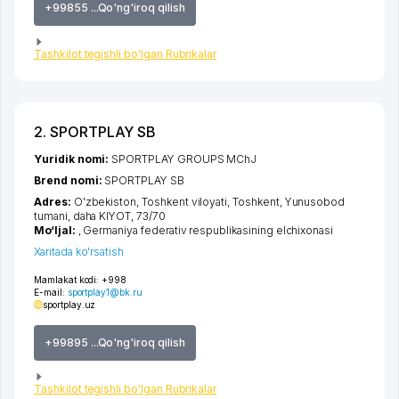
+99855 ...Qo'ng'iroq qilish
Tashkilot tegishli bo'lgan Rubrikalar
2. SPORTPLAY SB
Yuridik nomi:
SPORTPLAY GROUPS MChJ
Brend nomi:
SPORTPLAY SB
Adres:
O'zbekiston,
Toshkent viloyati
,
Toshkent
,
Yunusobod
tumani
,
daha KIYOT
, 73/70
Mo‘ljal:
, Germaniya federativ respublikasining elchixonasi
Xaritada ko'rsatish
Mamlakat kodi:
+998
E-mail:
sportplay1@bk.ru
sportplay.uz
+99895 ...Qo'ng'iroq qilish
Tashkilot tegishli bo'lgan Rubrikalar