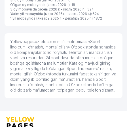
Shu oy mobaynida (август 2026 г.): 0
O'tgan oy mobaynida (июль 2026 г.): 18
3 oy mobaynida (июнь 2026 г. - июль 2026 г.): 324
Yarim yil mobaynida (март 2026 г. - июль 2026 г.): 624
1 yil mobaynida (январь 2025 г. - декабрь 2025 г.): 1872
Yellowpages.uz electron ma’lumotnomasi: «Sport
linoleumi-o‘rnatish, montaj qilish» Oʻzbekistonda sohasiga
oid kompaniyalar to’liq ro’yhati. Telefonlar, manzillar, ish
vaqti va resursdan 24 soat davrida olish mumkin bo’lgan
boshqa qo’shimcha ma’lumotlar. Katalog mavjudligining
yigirma ikki yilligida to’plangan Sport linoleumi-o‘rnatish,
montaj qilish Oʻzbekistonda turkumini faqat tekshirilgan va
doim yangilib bo’riladigan ma’lumotlari, hamda Sport
linoleumi-o‘rnatish, montaj qilish Oʻzbekistonda bo’limiga
oid dolzarb ma’lumotlarni to’plagan bepul telefon xizmati.