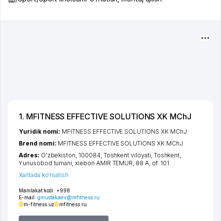
1. MFITNESS EFFECTIVE SOLUTIONS XK MChJ
Yuridik nomi:
MFITNESS EFFECTIVE SOLUTIONS XK MChJ
Brend nomi:
MFITNESS EFFECTIVE SOLUTIONS XK MChJ
Adres:
O'zbekiston, 100084,
Toshkent viloyati
,
Toshkent
,
Yunusobod tumani
,
xiеbon AMIR TEMUR
, 88 A, of. 101
Xaritada ko'rsatish
Mamlakat kodi:
+998
E-mail:
gmustakaev@mfitness.ru
m-fitness.uz
mfitness.ru