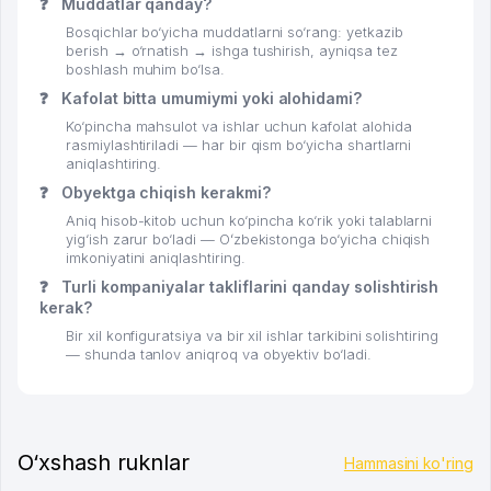
❓
Muddatlar qanday?
Bosqichlar bo‘yicha muddatlarni so‘rang: yetkazib
berish → o‘rnatish → ishga tushirish, ayniqsa tez
boshlash muhim bo‘lsa.
❓
Kafolat bitta umumiymi yoki alohidami?
Ko‘pincha mahsulot va ishlar uchun kafolat alohida
rasmiylashtiriladi — har bir qism bo‘yicha shartlarni
aniqlashtiring.
❓
Obyektga chiqish kerakmi?
Aniq hisob-kitob uchun ko‘pincha ko‘rik yoki talablarni
yig‘ish zarur bo‘ladi — Oʻzbekistonga bo‘yicha chiqish
imkoniyatini aniqlashtiring.
❓
Turli kompaniyalar takliflarini qanday solishtirish
kerak?
Bir xil konfiguratsiya va bir xil ishlar tarkibini solishtiring
— shunda tanlov aniqroq va obyektiv bo‘ladi.
O‘xshash ruknlar
Hammasini ko'ring