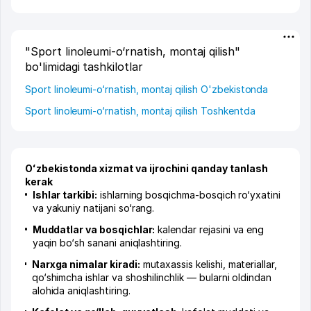
"Sport linoleumi-o‘rnatish, montaj qilish"
bo'limidagi tashkilotlar
Sport linoleumi-o‘rnatish, montaj qilish O'zbekistonda
Sport linoleumi-o‘rnatish, montaj qilish Toshkentda
Oʻzbekistonda xizmat va ijrochini qanday tanlash
kerak
Ishlar tarkibi:
ishlarning bosqichma-bosqich ro‘yxatini
va yakuniy natijani so‘rang.
Muddatlar va bosqichlar:
kalendar rejasini va eng
yaqin bo‘sh sanani aniqlashtiring.
Narxga nimalar kiradi:
mutaxassis kelishi, materiallar,
qo‘shimcha ishlar va shoshilinchlik — bularni oldindan
alohida aniqlashtiring.