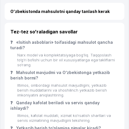
Oʻzbekistonda mahsulotni qanday tanlash kerak
Tez-tez so'raladigan savollar
❓
«Isitish asboblari» toifasidagi mahsulot qancha
turadi?
Narx model va komplektatsiyaga bog‘liq. Taqqoslash
to‘g‘ri bo‘lishi uchun bir xil xususiyatlarga ega takliflarni
so‘rang.
❓
Mahsulot mavjudmi va Oʻzbekistonga yetkazib
berish bormi?
Iltimos, ombordagi mahsulot mavjudligini, yetkazib
berish muddatlarini va shoshilinch yetkazib berish
imkoniyatini aniqlashtiring.
❓
Qanday kafolat beriladi va servis qanday
ishlaydi?
Iltimos, kafolat muddati, xizmat ko‘rsatish shartlari va
servis xizmatining mavjudligini tekshiring.
❓
Yetkazib berish to‘plamiga nimalar kiradi?