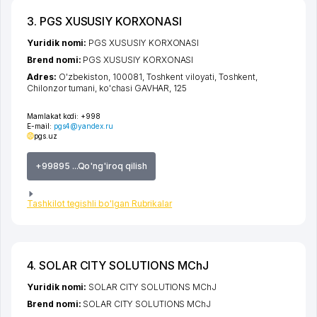
3. PGS XUSUSIY KORXONASI
Yuridik nomi:
PGS XUSUSIY KORXONASI
Brend nomi:
PGS XUSUSIY KORXONASI
Adres:
O'zbekiston, 100081,
Toshkent viloyati
,
Toshkent
,
Chilonzor tumani
,
ko'chasi GAVHAR
, 125
Mamlakat kodi:
+998
E-mail:
pgs4@yandex.ru
pgs.uz
+99895 ...Qo'ng'iroq qilish
Tashkilot tegishli bo'lgan Rubrikalar
4. SOLAR CITY SOLUTIONS MChJ
Yuridik nomi:
SOLAR CITY SOLUTIONS MChJ
Brend nomi:
SOLAR CITY SOLUTIONS MChJ