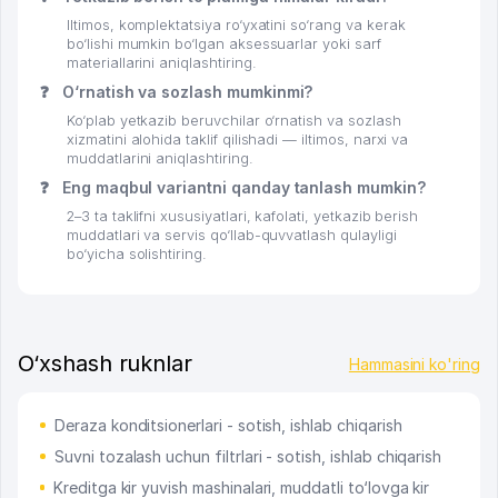
Iltimos, komplektatsiya ro‘yxatini so‘rang va kerak
bo‘lishi mumkin bo‘lgan aksessuarlar yoki sarf
materiallarini aniqlashtiring.
❓
O‘rnatish va sozlash mumkinmi?
Ko‘plab yetkazib beruvchilar o‘rnatish va sozlash
xizmatini alohida taklif qilishadi — iltimos, narxi va
muddatlarini aniqlashtiring.
❓
Eng maqbul variantni qanday tanlash mumkin?
2–3 ta taklifni xususiyatlari, kafolati, yetkazib berish
muddatlari va servis qo‘llab-quvvatlash qulayligi
bo‘yicha solishtiring.
O‘xshash ruknlar
Hammasini ko'ring
Deraza konditsionerlari - sotish, ishlab chiqarish
Suvni tozalash uchun filtrlari - sotish, ishlab chiqarish
Kreditga kir yuvish mashinalari, muddatli to‘lovga kir