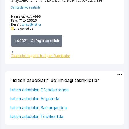
Shayxontohur tumani
,
ko'chasi KO'KCHA DARVOZA
, 314
Xaritada ko'rsatish
Mamlakat kodi:
+998
Faks:
71 2425525
E-mail:
tpnsu@list.ru
energomet.uz
+99871 ...Qo'ng'iroq qilish
Tashkilot tegishli bo'lgan Rubrikalar
"Isitish asboblari" bo'limidagi tashkilotlar
Isitish asboblari O'zbekistonda
Isitish asboblari Angrenda
Isitish asboblari Samarqandda
Isitish asboblari Toshkentda