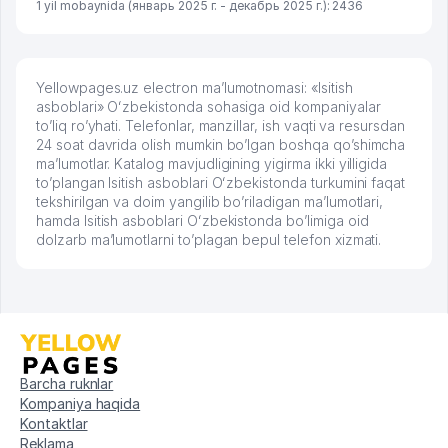
1 yil mobaynida (январь 2025 г. - декабрь 2025 г.): 2436
Yellowpages.uz electron ma’lumotnomasi: «Isitish
asboblari» Oʻzbekistonda sohasiga oid kompaniyalar
to’liq ro’yhati. Telefonlar, manzillar, ish vaqti va resursdan
24 soat davrida olish mumkin bo’lgan boshqa qo’shimcha
ma’lumotlar. Katalog mavjudligining yigirma ikki yilligida
to’plangan Isitish asboblari Oʻzbekistonda turkumini faqat
tekshirilgan va doim yangilib bo’riladigan ma’lumotlari,
hamda Isitish asboblari Oʻzbekistonda bo’limiga oid
dolzarb ma’lumotlarni to’plagan bepul telefon xizmati.
Barcha ruknlar
Kompaniya haqida
Kontaktlar
Reklama