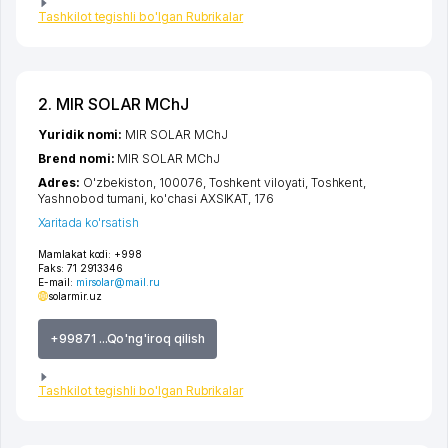
Tashkilot tegishli bo'lgan Rubrikalar
2. MIR SOLAR MChJ
Yuridik nomi:
MIR SOLAR MChJ
Brend nomi:
MIR SOLAR MChJ
Adres:
O'zbekiston, 100076,
Toshkent viloyati
,
Toshkent
,
Yashnobod tumani
,
ko'chasi AXSIKAT
, 176
Xaritada ko'rsatish
Mamlakat kodi:
+998
Faks:
71 2913346
E-mail:
mirsolar@mail.ru
solarmir.uz
+99871 ...Qo'ng'iroq qilish
Tashkilot tegishli bo'lgan Rubrikalar