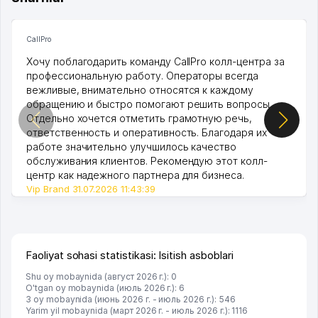
CallPro
Хочу поблагодарить команду CallPro колл-центра за
профессиональную работу. Операторы всегда
вежливые, внимательно относятся к каждому
обращению и быстро помогают решить вопросы.
Отдельно хочется отметить грамотную речь,
ответственность и оперативность. Благодаря их
работе значительно улучшилось качество
обслуживания клиентов. Рекомендую этот колл-
центр как надежного партнера для бизнеса.
Vip Brand 31.07.2026 11:43:39
Faoliyat sohasi statistikasi: Isitish asboblari
Shu oy mobaynida (август 2026 г.): 0
O'tgan oy mobaynida (июль 2026 г.): 6
3 oy mobaynida (июнь 2026 г. - июль 2026 г.): 546
Yarim yil mobaynida (март 2026 г. - июль 2026 г.): 1116