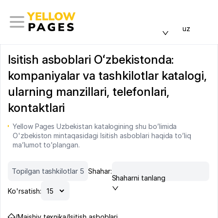
uz
Isitish asboblari Oʻzbekistonda:
kompaniyalar va tashkilotlar katalogi,
ularning manzillari, telefonlari,
kontaktlari
Yellow Pages Uzbekistan katalogining shu bo’limida
O'zbekiston mintaqasidagi Isitish asboblari haqida to’liq
ma’lumot to’plangan.
Topilgan tashkilotlar 5
Shahar:
Shaharni tanlang
Ko'rsatish:
/
Maishiy texnika
/
Isitish asboblari