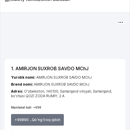
1. AMIRJON SUXROB SAVDO MChJ
Yuridik nomi:
AMIRJON SUXROB SAVDO MChJ
Brend nomi:
AMIRJON SUXROB SAVDO MChJ
Adres:
O'zbekiston, 140100,
Samarqand viloyati
,
Samarqand
,
ko'chasi QOZI ZODA RUMIY
, 2 А
Mamlakat kodi:
+998
+99890 ...Qo'ng'iroq qilish