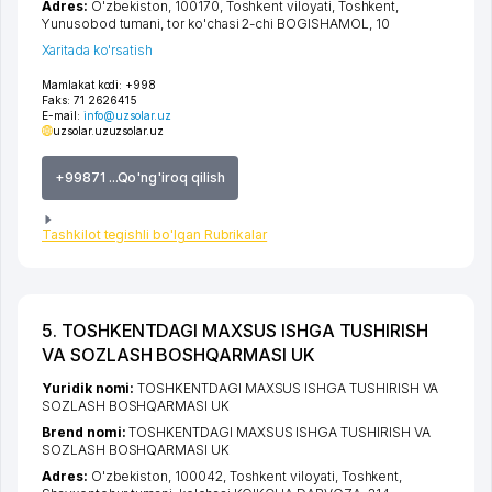
Adres:
O'zbekiston, 100170,
Toshkent viloyati
,
Toshkent
,
Yunusobod tumani
,
tor ko'chasi 2-chi BOGISHAMOL
, 10
Xaritada ko'rsatish
Mamlakat kodi:
+998
Faks:
71 2626415
E-mail:
info@uzsolar.uz
uzsolar.uz
uzsolar.uz
+99871 ...Qo'ng'iroq qilish
Tashkilot tegishli bo'lgan Rubrikalar
5. TOSHKENTDAGI MAXSUS ISHGA TUSHIRISH
VA SOZLASH BOSHQARMASI UK
Yuridik nomi:
TOSHKENTDAGI MAXSUS ISHGA TUSHIRISH VA
SOZLASH BOSHQARMASI UK
Brend nomi:
TOSHKENTDAGI MAXSUS ISHGA TUSHIRISH VA
SOZLASH BOSHQARMASI UK
Adres:
O'zbekiston, 100042,
Toshkent viloyati
,
Toshkent
,