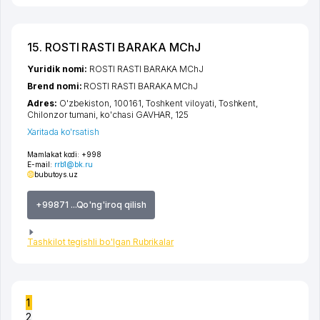
15. ROSTI RASTI BARAKA MChJ
Yuridik nomi:
ROSTI RASTI BARAKA MChJ
Brend nomi:
ROSTI RASTI BARAKA MChJ
Adres:
O'zbekiston, 100161,
Toshkent viloyati
,
Toshkent
,
Chilonzor tumani
,
ko'chasi GAVHAR
, 125
Xaritada ko'rsatish
Mamlakat kodi:
+998
E-mail:
rrb1@bk.ru
bubutoys.uz
+99871 ...Qo'ng'iroq qilish
Tashkilot tegishli bo'lgan Rubrikalar
1
2