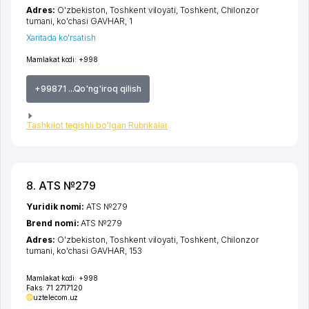
Adres:
O'zbekiston,
Toshkent viloyati
,
Toshkent
,
Chilonzor
tumani
,
ko'chasi GAVHAR
, 1
Xaritada ko'rsatish
Mamlakat kodi:
+998
+99871 ...Qo'ng'iroq qilish
Tashkilot tegishli bo'lgan Rubrikalar
8. ATS №279
Yuridik nomi:
ATS №279
Brend nomi:
ATS №279
Adres:
O'zbekiston,
Toshkent viloyati
,
Toshkent
,
Chilonzor
tumani
,
ko'chasi GAVHAR
, 153
Mamlakat kodi:
+998
Faks:
71 2717120
uztelecom.uz