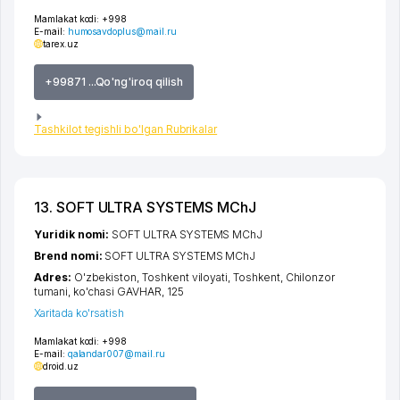
Mamlakat kodi:
+998
E-mail:
humosavdoplus@mail.ru
tarex.uz
+99871 ...Qo'ng'iroq qilish
Tashkilot tegishli bo'lgan Rubrikalar
13. SOFT ULTRA SYSTEMS MChJ
Yuridik nomi:
SOFT ULTRA SYSTEMS MChJ
Brend nomi:
SOFT ULTRA SYSTEMS MChJ
Adres:
O'zbekiston,
Toshkent viloyati
,
Toshkent
,
Chilonzor
tumani
,
ko'chasi GAVHAR
, 125
Xaritada ko'rsatish
Mamlakat kodi:
+998
E-mail:
qalandar007@mail.ru
droid.uz