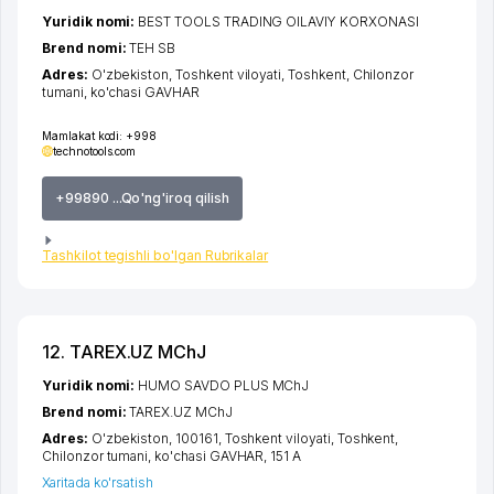
Yuridik nomi:
BEST TOOLS TRADING OILAVIY KORXONASI
Brend nomi:
TEH SB
Adres:
O'zbekiston,
Toshkent viloyati
,
Toshkent
,
Chilonzor
tumani
,
ko'chasi GAVHAR
Mamlakat kodi:
+998
technotools.com
+99890 ...Qo'ng'iroq qilish
Tashkilot tegishli bo'lgan Rubrikalar
12. TAREX.UZ MChJ
Yuridik nomi:
HUMO SAVDO PLUS MChJ
Brend nomi:
TAREX.UZ MChJ
Adres:
O'zbekiston, 100161,
Toshkent viloyati
,
Toshkent
,
Chilonzor tumani
,
ko'chasi GAVHAR
, 151 А
Xaritada ko'rsatish