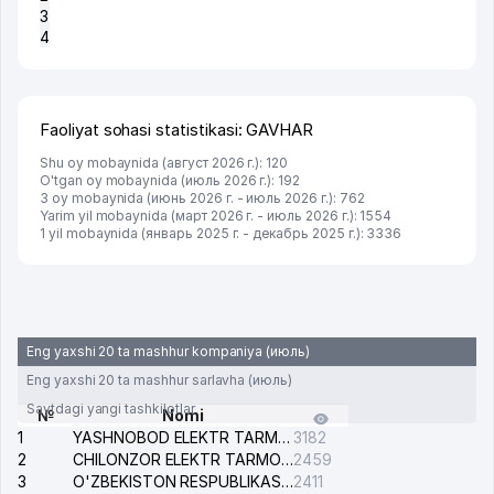
3
4
Faoliyat sohasi statistikasi: GAVHAR
Shu oy mobaynida (август 2026 г.): 120
O'tgan oy mobaynida (июль 2026 г.): 192
3 oy mobaynida (июнь 2026 г. - июль 2026 г.): 762
Yarim yil mobaynida (март 2026 г. - июль 2026 г.): 1554
1 yil mobaynida (январь 2025 г. - декабрь 2025 г.): 3336
Eng yaxshi 20 ta mashhur kompaniya (июль)
Eng yaxshi 20 ta mashhur sarlavha (июль)
Saytdagi yangi tashkilotlar
№
Nomi
1
YASHNOBOD ELEKTR TARMOG'I NOSOZLIKLARI XIZMATI
3182
2
CHILONZOR ELEKTR TARMOG'I NOSOZLIK XIZMATI
2459
3
O'ZBEKISTON RESPUBLIKASI BOSH PROKURATURASI ISHONCH TELEFONI
2411