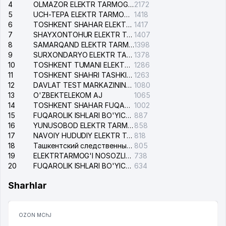
4
OLMAZOR ELEKTR TARMOG'I NOSOZLIKLARI XIZMATI
2172
5
UCH-TEPA ELEKTR TARMOG'I NOSOZLIKLARI XIZMATI
1418
6
TOSHKENT SHAHAR ELEKTR TARMOQLARI KORXONASI AJ
1417
7
SHAYXONTOHUR ELEKTR TARMOG'I NOSOZLIKLARINI TUZATISH XIZMATI
1407
8
SAMARQAND ELEKTR TARMOQLARI AJ
1398
9
SURXONDARYO ELEKTR TARMOQLARI AJ
1378
10
TOSHKENT TUMANI ELEKTR TARMOG'I AVARIYA XIZMATI
1286
11
TOSHKENT SHAHRI TASHKILOT TELEFONLARI HAQIDA MA'LUMOT BYUROSI
1263
12
DAVLAT TEST MARKAZINING ISHONCH TELEFONLARI
1080
13
O'ZBEKTELEKOM AJ
1065
14
TOSHKENT SHAHAR FUQAROLIK ISHLARI BO'YICHA SUDI
1002
15
FUQAROLIK ISHLARI BO'YICHA YAKKASAROY TUMANLARARO SUDI
887
16
YUNUSOBOD ELEKTR TARMOG'I NOSOZLIKLARI XIZMATI
858
17
NAVOIY HUDUDIY ELEKTR TARMOQLARI KORXONASI AJ
818
18
Ташкентский следственный изолятор
805
19
ELEKTRTARMOG'I NOSOZLIKLARINI TO'ZATISH SERGELI XIZMATI
738
20
FUQAROLIK ISHLARI BO'YICHA UCH-TEPA TUMANI SUDI
634
Sharhlar
OZON MChJ