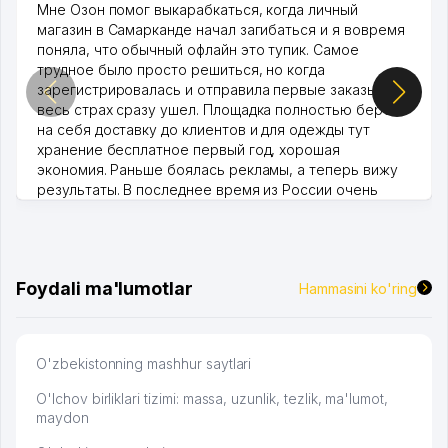
Мне Озон помог выкарабкаться, когда личный
магазин в Самарканде начал загибаться и я вовремя
поняла, что обычный офлайн это тупик. Самое
трудное было просто решиться, но когда
зарегистрировалась и отправила первые заказы,
весь страх сразу ушел. Площадка полностью берет
на себя доставку до клиентов и для одежды тут
хранение бесплатное первый год, хорошая
экономия. Раньше боялась рекламы, а теперь вижу
результаты. В последнее время из России очень
много заказывают, а вначале только по Узбекистану
брали, но вяло. Удалось раскрутиться, дальше
развиваюсь потихоньку😊
Hamida 03.08.2026 12:45:39
Foydali ma'lumotlar
Hammasini ko'ring
O'zbekistonning mashhur saytlari
O'lchov birliklari tizimi: massa, uzunlik, tezlik, ma'lumot,
maydon