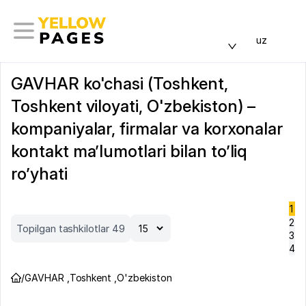
uz
GAVHAR ko'chasi (Toshkent,
Toshkent viloyati, O'zbekiston) –
kompaniyalar, firmalar va korxonalar
kontakt ma’lumotlari bilan to’liq
ro’yhati
1
2
Topilgan tashkilotlar 49
3
4
/
GAVHAR
,
Toshkent
,
O'zbekiston