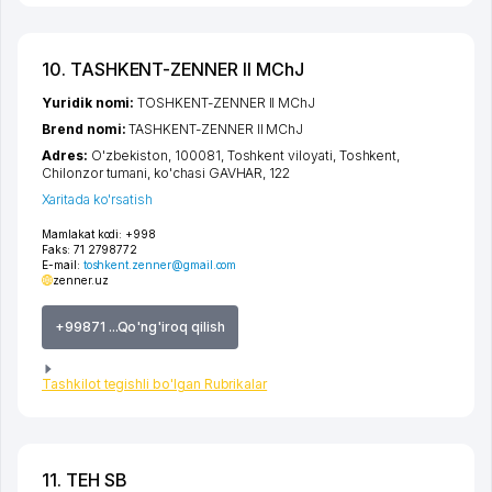
10. TASHKENT-ZENNER II MChJ
Yuridik nomi:
TOSHKENT-ZENNER II MChJ
Brend nomi:
TASHKENT-ZENNER II MChJ
Adres:
O'zbekiston, 100081,
Toshkent viloyati
,
Toshkent
,
Chilonzor tumani
,
ko'chasi GAVHAR
, 122
Xaritada ko'rsatish
Mamlakat kodi:
+998
Faks:
71 2798772
E-mail:
toshkent.zenner@gmail.com
zenner.uz
+99871 ...Qo'ng'iroq qilish
Tashkilot tegishli bo'lgan Rubrikalar
11. TEH SB