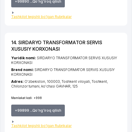
+99890 ...Qo'ng'iroq qilish
Tashkilot tegishli bo'lgan Rubrikalar
14. SIRDARYO TRANSFORMATOR SERVIS
XUSUSIY KORXONASI
Yuridik nomi:
SIRDARYO TRANSFORMATOR SERVIS XUSUSIY
KORXONASI
Brend nomi:
SIRDARYO TRANSFORMATOR SERVIS XUSUSIY
KORXONASI
Adres:
O'zbekiston, 100003,
Toshkent viloyati
,
Toshkent
,
Chilonzor tumani
,
ko'chasi GAVHAR
, 125
Mamlakat kodi:
+998
+99899 ...Qo'ng'iroq qilish
Tashkilot tegishli bo'lgan Rubrikalar