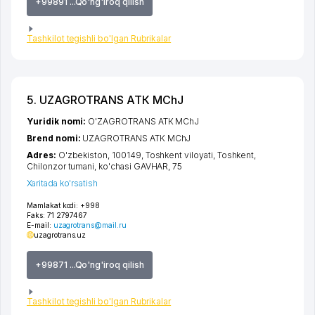
+99891 ...Qo'ng'iroq qilish
Tashkilot tegishli bo'lgan Rubrikalar
5. UZAGROTRANS АТК MChJ
Yuridik nomi:
O'ZAGROTRANS АТК MChJ
Brend nomi:
UZAGROTRANS АТК MChJ
Adres:
O'zbekiston, 100149,
Toshkent viloyati
,
Toshkent
,
Chilonzor tumani
,
ko'chasi GAVHAR
, 75
Xaritada ko'rsatish
Mamlakat kodi:
+998
Faks:
71 2797467
E-mail:
uzagrotrans@mail.ru
uzagrotrans.uz
+99871 ...Qo'ng'iroq qilish
Tashkilot tegishli bo'lgan Rubrikalar