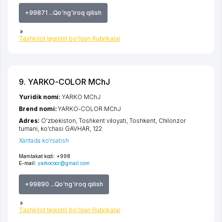
+99871 ...Qo'ng'iroq qilish
Tashkilot tegishli bo'lgan Rubrikalar
9. YARKO-COLOR MChJ
Yuridik nomi:
YARKO MChJ
Brend nomi:
YARKO-COLOR MChJ
Adres:
O'zbekiston,
Toshkent viloyati
,
Toshkent
,
Chilonzor
tumani
,
ko'chasi GAVHAR
, 122
Xaritada ko'rsatish
Mamlakat kodi:
+998
E-mail:
yarkocoor@gmail.com
+99890 ...Qo'ng'iroq qilish
Tashkilot tegishli bo'lgan Rubrikalar