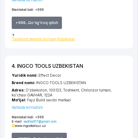
Mamlakat kodi:
+998
+998...Qo'ng'iroq qilish
Tashkilot tegishli bo'lgan Rubrikalar
4. INGCO TOOLS UZBEKISTAN
Yuridik nomi:
Effect Decor
Brend nomi:
INGCO TOOLS UZBEKISTAN
Adres:
O'zbekiston, 100123,
Toshkent
,
Chilonzor tumani
,
ko'chasi GAVHAR
, 122A
Mo‘ljal:
Fayz Build savdo markazi
Xaritada ko'rsatish
Mamlakat kodi:
+998
E-mail:
sadilla817@gmail.com
www.ingcotoolsuz.uz