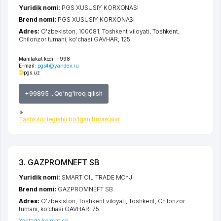
Yuridik nomi:
PGS XUSUSIY KORXONASI
Brend nomi:
PGS XUSUSIY KORXONASI
Adres:
O'zbekiston, 100081,
Toshkent viloyati
,
Toshkent
,
Chilonzor tumani
,
ko'chasi GAVHAR
, 125
Mamlakat kodi:
+998
E-mail:
pgs4@yandex.ru
pgs.uz
+99895 ...Qo'ng'iroq qilish
Tashkilot tegishli bo'lgan Rubrikalar
3. GAZPROMNEFT SB
Yuridik nomi:
SMART OIL TRADE MChJ
Brend nomi:
GAZPROMNEFT SB
Adres:
O'zbekiston,
Toshkent viloyati
,
Toshkent
,
Chilonzor
tumani
,
ko'chasi GAVHAR
, 75
Xaritada ko'rsatish