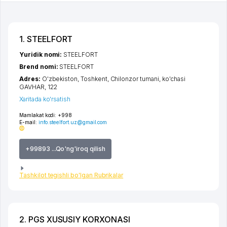
1. STEELFORT
Yuridik nomi:
STEELFORT
Brend nomi:
STEELFORT
Adres:
O'zbekiston,
Toshkent
,
Chilonzor tumani
,
ko'chasi
GAVHAR
, 122
Xaritada ko'rsatish
Mamlakat kodi:
+998
E-mail:
info.steelfort.uz@gmail.com
+99893 ...Qo'ng'iroq qilish
Tashkilot tegishli bo'lgan Rubrikalar
2. PGS XUSUSIY KORXONASI