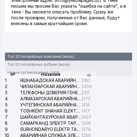
электронный адрес (info@yellowpages.uz). В теме
письма мы просим Вас указать "ошибка на сайте", а в
теле - Вы сможете описать проблему. Сразу же
после проверки, полученные от Вас данные, будут
внесены в самые кратчайшие сроки.
Топ 20 популярных компаний (июль)
Топ 20 популярных рубрик (июль)
Новые организации на сайте
№
Назвние
1
ЯШНАБАДСКАЯ АВАРИЙНАЯ СЛУЖБА ЭЛЕКТРОСЕТИ
3182
2
ЧИЛАНЗАРСКАЯ АВАРИЙНАЯ СЛУЖБА ЭЛЕКТРОСЕТИ
2459
3
ТЕЛЕФОНЫ ДОВЕРИЯ ГЕНЕРАЛЬНОЙ ПРОКУРАТУРЫ РЕСПУБЛИКИ УЗБЕКИСТАН
2411
4
АЛМАЗАРСКАЯ АВАРИЙНАЯ СЛУЖБА ЭЛЕКТРОСЕТИ
2172
5
УЧТЕПИНСКАЯ АВАРИЙНАЯ СЛУЖБА ЭЛЕКТРОСЕТИ
1418
6
TOSHKENT SHAHAR ELEKTR TARMOQLARI KORXONASI АО
1417
7
ШАЙХАНТАХУРСКАЯ АВАРИЙНАЯ СЛУЖБА ЭЛЕКТРОСЕТИ
1407
8
САМАРКАНД ЭЛЕКТР ТАРМОКЛАРИ АО
1398
9
SURHONDARYO ELEKTR TARMOKLARI АО
1378
10
АВАРИЙНАЯ СЛУЖБА ЭЛЕКТРОСЕТИ ТАШКЕНТСКОГО РАЙОНА
1286