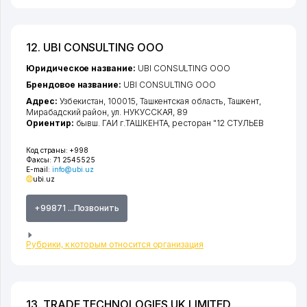
12. UBI CONSULTING ООО
Юридическое название:
UBI CONSULTING ООО
Брендовое название:
UBI CONSULTING ООО
Адрес:
Узбекистан, 100015,
Ташкентская область
,
Ташкент
,
Мирабадский район
,
ул. НУКУССКАЯ
, 89
Ориентир:
бывш. ГАИ г.ТАШКЕНТА, ресторан "12 СТУЛЬЕВ
Код страны:
+998
Факсы:
71 2545525
E-mail:
info@ubi.uz
ubi.uz
+99871 ...Позвонить
Рубрики, к которым относится организация
13. TRADE TECHNOLOGIES UK LIMITED