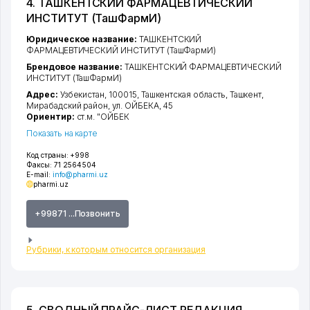
4. ТАШКЕНТСКИЙ ФАРМАЦЕВТИЧЕСКИЙ
ИНСТИТУТ (ТашФармИ)
Юридическое название:
ТАШКЕНТСКИЙ
ФАРМАЦЕВТИЧЕСКИЙ ИНСТИТУТ (ТашФармИ)
Брендовое название:
ТАШКЕНТСКИЙ ФАРМАЦЕВТИЧЕСКИЙ
ИНСТИТУТ (ТашФармИ)
Адрес:
Узбекистан, 100015,
Ташкентская область
,
Ташкент
,
Мирабадский район
,
ул. ОЙБЕКА
, 45
Ориентир:
ст.м. "ОЙБЕК
Показать на карте
Код страны:
+998
Факсы:
71 2564504
E-mail:
info@pharmi.uz
pharmi.uz
+99871 ...Позвонить
Рубрики, к которым относится организация
5. СВОДНЫЙ ПРАЙС-ЛИСТ РЕДАКЦИЯ