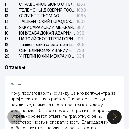
11
СПРАВОЧНОЕ БЮРО О ТЕЛЕФОНАХ ОРГАНИЗАЦИЙ г. ТАШКЕНТА
1263
12
ТЕЛЕФОНЫ ДОВЕРИЯ ГОСУДАРСТВЕННОГО ЦЕНТРА ТЕСТИРОВАНИЯ
1080
13
O'ZBEKTELEKOM АО
1065
14
ТАШКЕНТСКИЙ ГОРОДСКОЙ СУД ПО ГРАЖДАНСКИМ ДЕЛАМ
1002
15
ЯККАСАРАЙСКИЙ МЕЖРАЙОННЫЙ СУД ПО ГРАЖДАНСКИМ ДЕЛАМ
887
16
ЮНУСАБАДСКАЯ АВАРИЙНАЯ СЛУЖБА ЭЛЕКТРОСЕТИ
858
17
НАВОИЙСКОЕ ТЕРРИТОРИАЛЬНОЕ ПРЕДПРИЯТИЕ ЭЛЕКТРОСЕТИ АО
818
18
Ташкентский следственный изолятор
805
19
СЕРГЕЛИЙСКАЯ АВАРИЙНАЯ СЛУЖБА ЭЛЕКТРОСЕТИ
738
20
УЧТЕПИНСКИЙ МЕЖРАЙОННЫЙ СУД ПО ГРАЖДАНСКИМ ДЕЛАМ
634
Отзывы
CallPro
Хочу поблагодарить команду CallPro колл-центра за
профессиональную работу. Операторы всегда
вежливые, внимательно относятся к каждому
обращению и быстро помогают решить вопросы.
Отдельно хочется отметить грамотную речь,
ответственность и оперативность. Благодаря их
работе значительно улучшилось качество