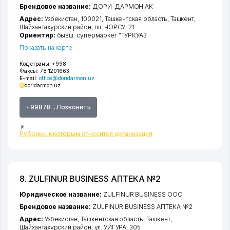
Брендовое название:
ДОРИ-ДАРМОН АК
Адрес:
Узбекистан, 100021,
Ташкентская область
,
Ташкент
,
Шайхантахурский район
,
пл. ЧОРСУ
, 21
Ориентир:
бывш. супермаркет "ТУРКУАЗ
Показать на карте
Код страны:
+998
Факсы:
78 1201663
E-mail:
office@doridarmon.uz
doridarmon.uz
+99878 ...Позвонить
Рубрики, к которым относится организация
8. ZULFINUR BUSINESS АПТЕКА №2
Юридическое название:
ZULFINUR BUSINESS ООО
Брендовое название:
ZULFINUR BUSINESS АПТЕКА №2
Адрес:
Узбекистан,
Ташкентская область
,
Ташкент
,
Шайхантахурский район
,
ул. УЙГУРА
, 305