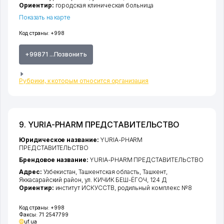
Ориентир:
городская клиническая больница
Показать на карте
Код страны:
+998
+99871 ...Позвонить
Рубрики, к которым относится организация
9. YURIA-PHARM ПРЕДСТАВИТЕЛЬСТВО
Юридическое название:
YURIA-PHARM
ПРЕДСТАВИТЕЛЬСТВО
Брендовое название:
YURIA-PHARM ПРЕДСТАВИТЕЛЬСТВО
Адрес:
Узбекистан,
Ташкентская область
,
Ташкент
,
Яккасарайский район
,
ул. КИЧИК БЕШ-ЁГОЧ
, 124 Д
Ориентир:
институт ИСКУССТВ, родильный комплекс №8
Код страны:
+998
Факсы:
71 2547799
uf.ua