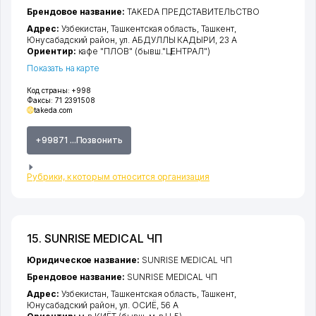
Брендовое название:
TAKEDA ПРЕДСТАВИТЕЛЬСТВО
Адрес:
Узбекистан,
Ташкентская область
,
Ташкент
,
Юнусабадский район
,
ул. АБДУЛЛЫ КАДЫРИ
, 23 А
Ориентир:
кафе "ПЛОВ" (бывш."ЦЕНТРАЛ")
Показать на карте
Код страны:
+998
Факсы:
71 2391508
takeda.com
+99871 ...Позвонить
Рубрики, к которым относится организация
15. SUNRISE MEDICAL ЧП
Юридическое название:
SUNRISE MEDICAL ЧП
Брендовое название:
SUNRISE MEDICAL ЧП
Адрес:
Узбекистан,
Ташкентская область
,
Ташкент
,
Юнусабадский район
,
ул. ОСИЁ
, 56 А