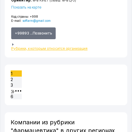
Ориентир:
м-в КИЁТ (бывш. м-в Ц-5)
Показать на карте
Код страны:
+998
E-mail:
soffarm@gmail.com
+99893 ...Позвонить
Рубрики, к которым относится организация
1
2
3
•••
6
Компании из рубрики
"фармацевтика" в других регионах