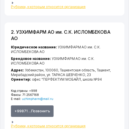
Рубрики, к которым относится организация
2. УЗХИМФАРМ АО им. С.К. ИСЛОМБЕКОВА
АО
Юридическое название:
УЗХИМФАРМ АО им. С.К.
ИСЛОМБЕКОВА АО
Брендовое название:
УЗХИМФАРМ АО им. С.К.
ИСЛОМБЕКОВА АО
Адрес:
Узбекистан, 100060,
Ташкентская область
,
Ташкент
,
Мирабадский район
,
ул. ТАРАСА ШЕВЧЕНКО
, 23
Ориентир:
офис "ПЕРФЕКТУМ МОБАЙЛ, школа №94
Код страны:
+998
Факсы:
71 2567168
E-mail:
uzhimpharm@mail.ru
+99871 ...Позвонить
Рубрики, к которым относится организация