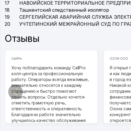
17
НАВОИЙСКОЕ ТЕРРИТОРИАЛЬНОЕ ПРЕДПРИ
18
Ташкентский следственный изолятор
19
СЕРГЕЛИЙСКАЯ АВАРИЙНАЯ СЛУЖБА ЭЛЕКТ
20
УЧТЕПИНСКИЙ МЕЖРАЙОННЫЙ СУД ПО ГР
Отзывы
CallPro
OZON ООО
Хочу поблагодарить команду CallPro
Я открыл 
колл-центра за профессиональную
и как люд
работу. Операторы всегда вежливые,
в город ез
внимательно относятся к каждому
Никакой к
обращению и быстро помогают
сотрудника
решить вопросы. Отдельно хочется
финансова
отметить грамотную речь,
получаетс
ответственность и оперативность.
Озона сам
Благодаря их работе значительно
конкурент
улучшилось качество обслуживания
откроется
клиентов. Рекомендую этот колл-
Озона для 