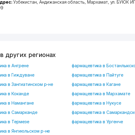
дрес:
Узбекистан,
Андижанская область
,
Мархамат
,
ул. БУЮК И
09
в других регионах
ика в Ангрене
фармацевтика в Бостанлыкск
ика в Гиждуване
фармацевтика в Пайтуге
ка в Зангиатинском р-не
фармацевтика в Кагане
ика в Коканде
фармацевтика в Мархамате
ика в Намангане
фармацевтика в Нукусе
ика в Самарканде
фармацевтика в Самаркандск
ика в Термезе
фармацевтика в Ургенче
ика в Янгиюльском р-не