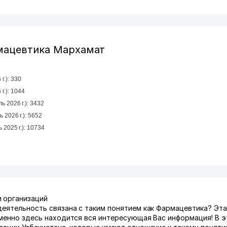
мацевтика Мархамат
г.): 330
ль 2026 г.): 1044
ь 2026 г.): 3432
ь 2026 г.): 5652
За год (январь 2025 г. - декабрь 2025 г.): 10734
и организаций
деятельность связана с таким понятием как Фармацевтика? Эт
именно здесь находится вся интересующая Вас информация! В 