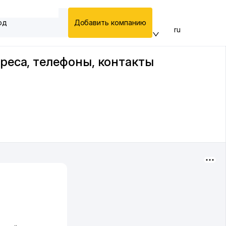
од
Добавить компанию
ru
реса, телефоны, контакты