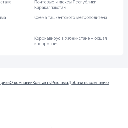
стана
Почтовые индексы Республики
Каракалпакстан
мма
Схема ташкентского метрополитена
Коронавирус в Узбекистане – общая
информация
брики
О компании
Контакты
Реклама
Добавить компанию