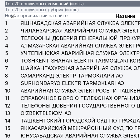
Топ 20 популярных компаний (июль)
Топ 20 популярных рубрик (июль)
Новые организации на сайте
№
Назвние
1
ЯШНАБАДСКАЯ АВАРИЙНАЯ СЛУЖБА ЭЛЕКТ
2
ЧИЛАНЗАРСКАЯ АВАРИЙНАЯ СЛУЖБА ЭЛЕК
3
ТЕЛЕФОНЫ ДОВЕРИЯ ГЕНЕРАЛЬНОЙ ПРОКУР
4
АЛМАЗАРСКАЯ АВАРИЙНАЯ СЛУЖБА ЭЛЕКТР
5
УЧТЕПИНСКАЯ АВАРИЙНАЯ СЛУЖБА ЭЛЕКТ
6
TOSHKENT SHAHAR ELEKTR TARMOQLARI KOR
7
ШАЙХАНТАХУРСКАЯ АВАРИЙНАЯ СЛУЖБА Э
8
САМАРКАНД ЭЛЕКТР ТАРМОКЛАРИ АО
9
SURHONDARYO ELEKTR TARMOKLARI АО
10
АВАРИЙНАЯ СЛУЖБА ЭЛЕКТРОСЕТИ ТАШКЕ
11
СПРАВОЧНОЕ БЮРО О ТЕЛЕФОНАХ ОРГАНИЗА
12
ТЕЛЕФОНЫ ДОВЕРИЯ ГОСУДАРСТВЕННОГО 
13
O'ZBEKTELEKOM АО
14
ТАШКЕНТСКИЙ ГОРОДСКОЙ СУД ПО ГРАЖД
15
ЯККАСАРАЙСКИЙ МЕЖРАЙОННЫЙ СУД ПО 
16
ЮНУСАБАДСКАЯ АВАРИЙНАЯ СЛУЖБА ЭЛЕК