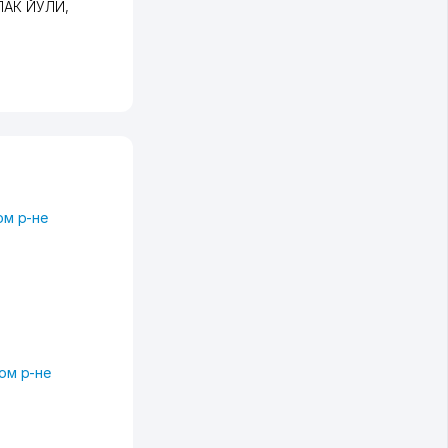
ПАК ЙУЛИ
,
ом р-не
ом р-не