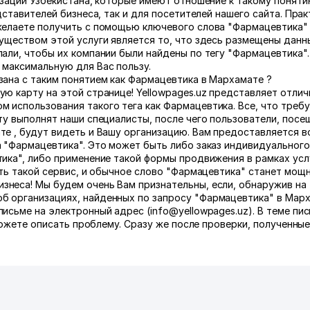
изации Узбекистана, которые имеют отношение к такому поняти
дставителей бизнеса, так и для посетителей нашего сайта. Прак
желаете получить с помощью ключевого слова "Фармацевтика"
уществом этой услуги является то, что здесь размещены данн
али, чтобы их компании были найдены по тегу "Фармацевтика"
 максимальную для Вас пользу.
зана с таким понятием как Фармацевтика в Мархамате ?
ю карту на этой странице! Yellowpages.uz представляет отли
 использования такого тега как Фармацевтика. Все, что требу
оту выполнят наши специалисты, после чего пользователи, пос
те , будут видеть и Вашу организацию. Вам предоставляется 
 "Фармацевтика". Это может быть либо заказ индивидуального 
ика", либо применение такой формы продвижения в рамках усл
ать такой сервис, и обычное слово "Фармацевтика" станет мощ
неса! Мы будем очень Вам признательны, если, обнаружив на
б организациях, найденных по запросу "Фармацевтика" в Марх
исьме на электронный адрес (info@yellowpages.uz). В теме пи
сможете описать проблему. Сразу же после проверки, полученные