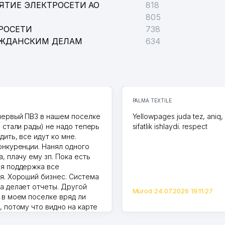
ЯТИЕ ЭЛЕКТРОСЕТИ АО
818
805
РОСЕТИ
738
АЖДАНСКИМ ДЕЛАМ
634
PALMA TEXTILE
первый ПВЗ в нашем поселке
Yellowpages juda tez, aniq,
и стали рады) не надо теперь
sifatlik ishlaydi. respect
дить, все идут ко мне.
онкуренции. Нанял одного
, плачу ему зп. Пока есть
я поддержка все
я. Хороший бизнес. Система
а делает отчеты. Другой
Murod 24.07.2026 19:11:27
 в моем поселке вряд ли
, потому что видно на карте
Узбекистана что тут у нас