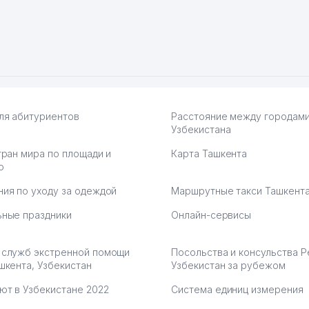
ПВЗ. Выгодное дело и
.
7.2026 08:00:37
ля абитуриентов
Расстояние между городам
Узбекистана
тран мира по площади и
Карта Ташкента
ю
ия по уходу за одеждой
Маршрутные такси Ташкент
ные праздники
Онлайн-сервисы
 служб экстренной помощи
Посольства и консульства 
шкента, Узбекистан
Узбекистан за рубежом
ют в Узбекистане 2022
Система единиц измерения