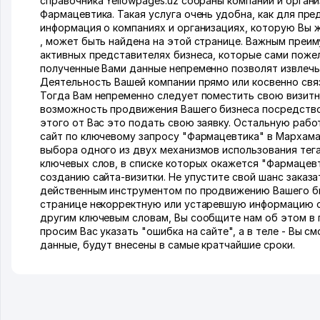
справочника Yellowpages.uz собраны компании и орган
Фармацевтика. Такая услуга очень удобна, как для пре
информация о компаниях и организациях, которую Вы 
, может быть найдена на этой странице. Важным преим
активных представителях бизнеса, которые сами пожел
полученные Вами данные непременно позволят извлечь
Деятельность Вашей компании прямо или косвенно свя
Тогда Вам непременно следует поместить свою визитну
возможность продвижения Вашего бизнеса посредством
этого от Вас это подать свою заявку. Остальную раб
сайт по ключевому запросу "Фармацевтика" в Мархама
выбора одного из двух механизмов использования тега
ключевых слов, в списке которых окажется "Фармацевт
созданию сайта-визитки. Не упустите свой шанс заказ
действенным инструментом по продвижению Вашего биз
странице некорректную или устаревшую информацию о
другим ключевым словам, Вы сообщите нам об этом в п
просим Вас указать "ошибка на сайте", а в теле - Вы 
данные, будут внесены в самые кратчайшие сроки.