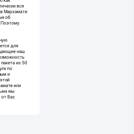
ю как
тически вся
 в Мархамате
ые об
. Поэтому
чную
ется для
ещающие наш
возможность
пакета из 50
уги по
ным и
 этой
амате или
сьма мы
 от Вас