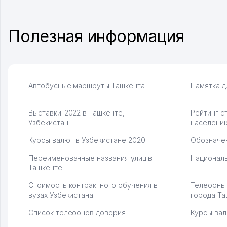
центр как надежного партнера для
уже есть 
бизнеса.
спокойное
Vip Brand 31.07.2026 11:43:39
Марат 27.0
Полезная информация
Автобусные маршруты Ташкента
Памятка д
Выставки-2022 в Ташкенте,
Рейтинг с
Узбекистан
населени
Курсы валют в Узбекистане 2020
Обозначен
Переименованные названия улиц в
Националь
Ташкенте
Стоимость контрактного обучения в
Телефоны
вузах Узбекистана
города Та
Список телефонов доверия
Курсы вал