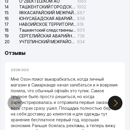
13
O'ZBEKTELEKOM АО
1065
14
ТАШКЕНТСКИЙ ГОРОДСКОЙ СУД ПО ГРАЖДАНСКИМ ДЕЛАМ
1002
15
ЯККАСАРАЙСКИЙ МЕЖРАЙОННЫЙ СУД ПО ГРАЖДАНСКИМ ДЕЛАМ
887
16
ЮНУСАБАДСКАЯ АВАРИЙНАЯ СЛУЖБА ЭЛЕКТРОСЕТИ
858
17
НАВОИЙСКОЕ ТЕРРИТОРИАЛЬНОЕ ПРЕДПРИЯТИЕ ЭЛЕКТРОСЕТИ АО
818
18
Ташкентский следственный изолятор
805
19
СЕРГЕЛИЙСКАЯ АВАРИЙНАЯ СЛУЖБА ЭЛЕКТРОСЕТИ
738
20
УЧТЕПИНСКИЙ МЕЖРАЙОННЫЙ СУД ПО ГРАЖДАНСКИМ ДЕЛАМ
634
Отзывы
OZON ООО
Мне Озон помог выкарабкаться, когда личный
магазин в Самарканде начал загибаться и я вовремя
поняла, что обычный офлайн это тупик. Самое
трудное было просто решиться, но когда
зарегистрировалась и отправила первые заказы,
весь страх сразу ушел. Площадка полностью берет
на себя доставку до клиентов и для одежды тут
хранение бесплатное первый год, хорошая
экономия. Раньше боялась рекламы, а теперь вижу