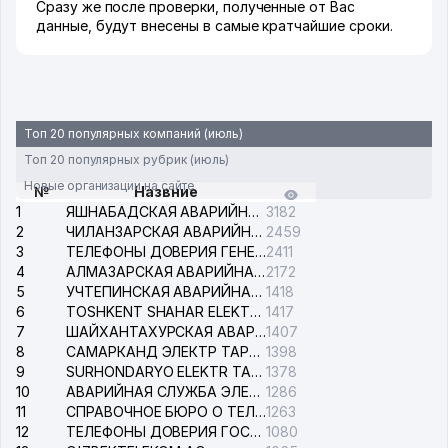
Сразу же после проверки, полученные от Вас
данные, будут внесены в самые кратчайшие сроки.
Топ 20 популярных компаний (июль)
Топ 20 популярных рубрик (июль)
Новые организации на сайте
№
Назвние
1
ЯШНАБАДСКАЯ АВАРИЙНАЯ СЛУЖБА ЭЛЕКТРОСЕТИ
3182
2
ЧИЛАНЗАРСКАЯ АВАРИЙНАЯ СЛУЖБА ЭЛЕКТРОСЕТИ
2459
3
ТЕЛЕФОНЫ ДОВЕРИЯ ГЕНЕРАЛЬНОЙ ПРОКУРАТУРЫ РЕСПУБЛИКИ УЗБЕКИСТАН
2411
4
АЛМАЗАРСКАЯ АВАРИЙНАЯ СЛУЖБА ЭЛЕКТРОСЕТИ
2172
5
УЧТЕПИНСКАЯ АВАРИЙНАЯ СЛУЖБА ЭЛЕКТРОСЕТИ
1418
6
TOSHKENT SHAHAR ELEKTR TARMOQLARI KORXONASI АО
1417
7
ШАЙХАНТАХУРСКАЯ АВАРИЙНАЯ СЛУЖБА ЭЛЕКТРОСЕТИ
1407
8
САМАРКАНД ЭЛЕКТР ТАРМОКЛАРИ АО
1398
9
SURHONDARYO ELEKTR TARMOKLARI АО
1378
10
АВАРИЙНАЯ СЛУЖБА ЭЛЕКТРОСЕТИ ТАШКЕНТСКОГО РАЙОНА
1286
11
СПРАВОЧНОЕ БЮРО О ТЕЛЕФОНАХ ОРГАНИЗАЦИЙ г. ТАШКЕНТА
1263
12
ТЕЛЕФОНЫ ДОВЕРИЯ ГОСУДАРСТВЕННОГО ЦЕНТРА ТЕСТИРОВАНИЯ
1080