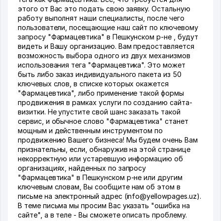
этого от Вас это подать свою заявку. Остальную
работу выполнят наши специалисты, после чего
пользователи, посещающие наш сайт по ключевому
запросу "Фармацевтика" в Пешкунском р-не , будут
видеть и Вашу организацию. Вам предоставляется
возможность выбора одного из двух механизмов
использования тега "Фармацевтика". Это может
быть либо заказ индивидуального пакета из 50
ключевых слов, в списке которых окажется
"Фармацевтика", либо применение такой формы
продвижения в рамках услуги по созданию сайта-
визитки. Не упустите свой шанс заказать такой
сервис, и обычное слово "Фармацевтика" станет
мощным и действенным инструментом по
продвижению Вашего бизнеса! Мы будем очень Вам
признательны, если, обнаружив на этой странице
некорректную или устаревшую информацию об
организациях, найденных по запросу
"Фармацевтика" в Пешкунском р-не или другим
ключевым словам, Вы сообщите нам об этом в
письме на электронный адрес (info@yellowpages.uz).
В теме письма мы просим Вас указать "ошибка на
сайте", а в теле - Вы сможете описать проблему.