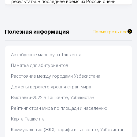
результаты. В последнее время из России очень
много заказывают, а вначале только по Узбекистану
брали, но вяло. Удалось раскрутиться, дальше
развиваюсь потихоньку😊
Hamida 03.08.2026 12:45:39
Полезная информация
Посмотреть все
Автобусные маршруты Ташкента
Памятка для абитуриентов
Расстояние между городами Узбекистана
Домены верхнего уровня стран мира
Выставки-2022 в Ташкенте, Узбекистан
Рейтинг стран мира по площади и населению
Карта Ташкента
Коммунальные (ЖКХ) тарифы в Ташкенте, Узбекистан