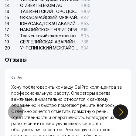
13
O'ZBEKTELEKOM АО
1065
14
ТАШКЕНТСКИЙ ГОРОДСКОЙ СУД ПО ГРАЖДАНСКИМ ДЕЛАМ
1002
15
ЯККАСАРАЙСКИЙ МЕЖРАЙОННЫЙ СУД ПО ГРАЖДАНСКИМ ДЕЛАМ
887
16
ЮНУСАБАДСКАЯ АВАРИЙНАЯ СЛУЖБА ЭЛЕКТРОСЕТИ
858
17
НАВОИЙСКОЕ ТЕРРИТОРИАЛЬНОЕ ПРЕДПРИЯТИЕ ЭЛЕКТРОСЕТИ АО
818
18
Ташкентский следственный изолятор
805
19
СЕРГЕЛИЙСКАЯ АВАРИЙНАЯ СЛУЖБА ЭЛЕКТРОСЕТИ
738
20
УЧТЕПИНСКИЙ МЕЖРАЙОННЫЙ СУД ПО ГРАЖДАНСКИМ ДЕЛАМ
634
Отзывы
CallPro
Хочу поблагодарить команду CallPro колл-центра за
профессиональную работу. Операторы всегда
вежливые, внимательно относятся к каждому
обращению и быстро помогают решить вопросы.
Отдельно хочется отметить грамотную речь,
ответственность и оперативность. Благодаря их
работе значительно улучшилось качество
обслуживания клиентов. Рекомендую этот колл-
центр как надежного партнера для бизнеса.