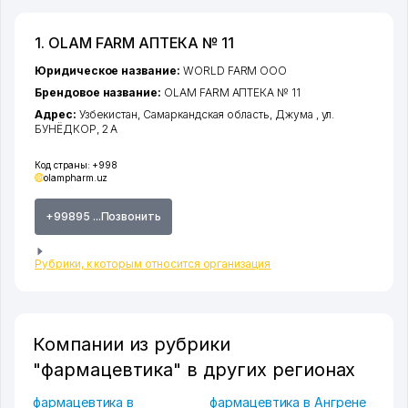
1. OLAM FARM АПТЕКА № 11
Юридическое название:
WORLD FARM ООО
Брендовое название:
OLAM FARM АПТЕКА № 11
Адрес:
Узбекистан,
Самаркандская область
,
Джума
,
ул.
БУНЁДКОР
, 2 А
Код страны:
+998
olampharm.uz
+99895 ...Позвонить
Рубрики, к которым относится организация
Компании из рубрики
"фармацевтика" в других регионах
фармацевтика в
фармацевтика в Ангрене