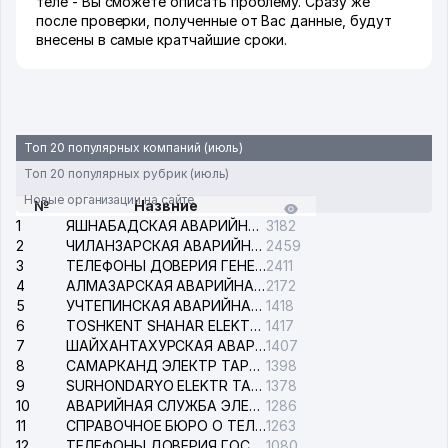
теле - Вы сможете описать проблему. Сразу же
после проверки, полученные от Вас данные, будут
внесены в самые кратчайшие сроки.
Топ 20 популярных компаний (июль)
Топ 20 популярных рубрик (июль)
Новые организации на сайте
№
Назвние
1
ЯШНАБАДСКАЯ АВАРИЙНАЯ СЛУЖБА ЭЛЕКТРОСЕТИ
3182
2
ЧИЛАНЗАРСКАЯ АВАРИЙНАЯ СЛУЖБА ЭЛЕКТРОСЕТИ
2459
3
ТЕЛЕФОНЫ ДОВЕРИЯ ГЕНЕРАЛЬНОЙ ПРОКУРАТУРЫ РЕСПУБЛИКИ УЗБЕКИСТАН
2411
4
АЛМАЗАРСКАЯ АВАРИЙНАЯ СЛУЖБА ЭЛЕКТРОСЕТИ
2172
5
УЧТЕПИНСКАЯ АВАРИЙНАЯ СЛУЖБА ЭЛЕКТРОСЕТИ
1418
6
TOSHKENT SHAHAR ELEKTR TARMOQLARI KORXONASI АО
1417
7
ШАЙХАНТАХУРСКАЯ АВАРИЙНАЯ СЛУЖБА ЭЛЕКТРОСЕТИ
1407
8
САМАРКАНД ЭЛЕКТР ТАРМОКЛАРИ АО
1398
9
SURHONDARYO ELEKTR TARMOKLARI АО
1378
10
АВАРИЙНАЯ СЛУЖБА ЭЛЕКТРОСЕТИ ТАШКЕНТСКОГО РАЙОНА
1286
11
СПРАВОЧНОЕ БЮРО О ТЕЛЕФОНАХ ОРГАНИЗАЦИЙ г. ТАШКЕНТА
1263
12
ТЕЛЕФОНЫ ДОВЕРИЯ ГОСУДАРСТВЕННОГО ЦЕНТРА ТЕСТИРОВАНИЯ
1080