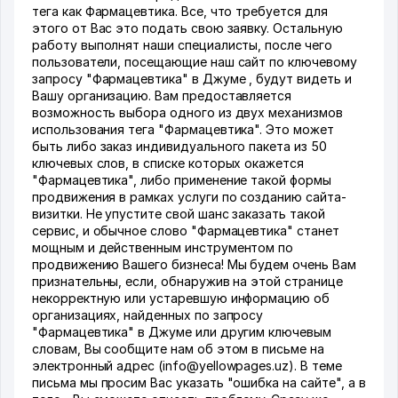
тега как Фармацевтика. Все, что требуется для
этого от Вас это подать свою заявку. Остальную
работу выполнят наши специалисты, после чего
пользователи, посещающие наш сайт по ключевому
запросу "Фармацевтика" в Джуме , будут видеть и
Вашу организацию. Вам предоставляется
возможность выбора одного из двух механизмов
использования тега "Фармацевтика". Это может
быть либо заказ индивидуального пакета из 50
ключевых слов, в списке которых окажется
"Фармацевтика", либо применение такой формы
продвижения в рамках услуги по созданию сайта-
визитки. Не упустите свой шанс заказать такой
сервис, и обычное слово "Фармацевтика" станет
мощным и действенным инструментом по
продвижению Вашего бизнеса! Мы будем очень Вам
признательны, если, обнаружив на этой странице
некорректную или устаревшую информацию об
организациях, найденных по запросу
"Фармацевтика" в Джуме или другим ключевым
словам, Вы сообщите нам об этом в письме на
электронный адрес (info@yellowpages.uz). В теме
письма мы просим Вас указать "ошибка на сайте", а в