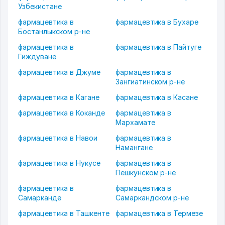
Узбекистане
фармацевтика в
фармацевтика в Бухаре
Бостанлыкском р-не
фармацевтика в
фармацевтика в Пайтуге
Гиждуване
фармацевтика в Джуме
фармацевтика в
Зангиатинском р-не
фармацевтика в Кагане
фармацевтика в Касане
фармацевтика в Коканде
фармацевтика в
Мархамате
фармацевтика в Навои
фармацевтика в
Намангане
фармацевтика в Нукусе
фармацевтика в
Пешкунском р-не
фармацевтика в
фармацевтика в
Самарканде
Самаркандском р-не
фармацевтика в Ташкенте
фармацевтика в Термезе