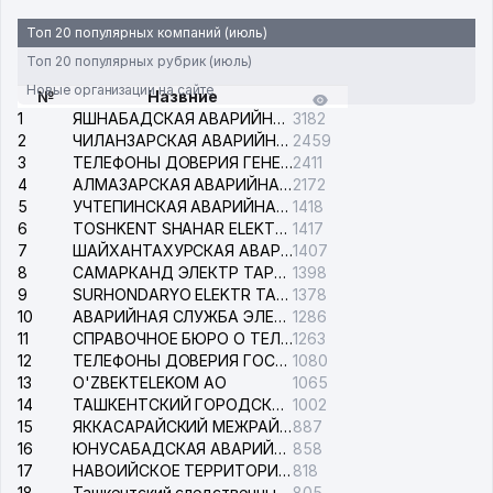
Топ 20 популярных компаний (июль)
Топ 20 популярных рубрик (июль)
Новые организации на сайте
№
Назвние
1
ЯШНАБАДСКАЯ АВАРИЙНАЯ СЛУЖБА ЭЛЕКТРОСЕТИ
3182
2
ЧИЛАНЗАРСКАЯ АВАРИЙНАЯ СЛУЖБА ЭЛЕКТРОСЕТИ
2459
3
ТЕЛЕФОНЫ ДОВЕРИЯ ГЕНЕРАЛЬНОЙ ПРОКУРАТУРЫ РЕСПУБЛИКИ УЗБЕКИСТАН
2411
4
АЛМАЗАРСКАЯ АВАРИЙНАЯ СЛУЖБА ЭЛЕКТРОСЕТИ
2172
5
УЧТЕПИНСКАЯ АВАРИЙНАЯ СЛУЖБА ЭЛЕКТРОСЕТИ
1418
6
TOSHKENT SHAHAR ELEKTR TARMOQLARI KORXONASI АО
1417
7
ШАЙХАНТАХУРСКАЯ АВАРИЙНАЯ СЛУЖБА ЭЛЕКТРОСЕТИ
1407
8
САМАРКАНД ЭЛЕКТР ТАРМОКЛАРИ АО
1398
9
SURHONDARYO ELEKTR TARMOKLARI АО
1378
10
АВАРИЙНАЯ СЛУЖБА ЭЛЕКТРОСЕТИ ТАШКЕНТСКОГО РАЙОНА
1286
11
СПРАВОЧНОЕ БЮРО О ТЕЛЕФОНАХ ОРГАНИЗАЦИЙ г. ТАШКЕНТА
1263
12
ТЕЛЕФОНЫ ДОВЕРИЯ ГОСУДАРСТВЕННОГО ЦЕНТРА ТЕСТИРОВАНИЯ
1080
13
O'ZBEKTELEKOM АО
1065
14
ТАШКЕНТСКИЙ ГОРОДСКОЙ СУД ПО ГРАЖДАНСКИМ ДЕЛАМ
1002
15
ЯККАСАРАЙСКИЙ МЕЖРАЙОННЫЙ СУД ПО ГРАЖДАНСКИМ ДЕЛАМ
887
16
ЮНУСАБАДСКАЯ АВАРИЙНАЯ СЛУЖБА ЭЛЕКТРОСЕТИ
858
17
НАВОИЙСКОЕ ТЕРРИТОРИАЛЬНОЕ ПРЕДПРИЯТИЕ ЭЛЕКТРОСЕТИ АО
818
18
Ташкентский следственный изолятор
805