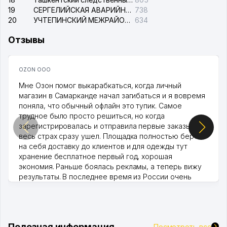
19
СЕРГЕЛИЙСКАЯ АВАРИЙНАЯ СЛУЖБА ЭЛЕКТРОСЕТИ
738
20
УЧТЕПИНСКИЙ МЕЖРАЙОННЫЙ СУД ПО ГРАЖДАНСКИМ ДЕЛАМ
634
Отзывы
OZON ООО
Мне Озон помог выкарабкаться, когда личный
магазин в Самарканде начал загибаться и я вовремя
поняла, что обычный офлайн это тупик. Самое
трудное было просто решиться, но когда
зарегистрировалась и отправила первые заказы,
весь страх сразу ушел. Площадка полностью берет
на себя доставку до клиентов и для одежды тут
хранение бесплатное первый год, хорошая
экономия. Раньше боялась рекламы, а теперь вижу
результаты. В последнее время из России очень
много заказывают, а вначале только по Узбекистану
брали, но вяло. Удалось раскрутиться, дальше
развиваюсь потихоньку😊
Hamida 03.08.2026 12:45:39
Полезная информация
Посмотреть все