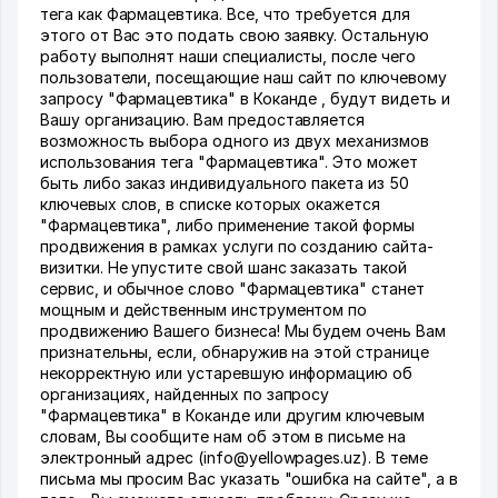
тега как Фармацевтика. Все, что требуется для
этого от Вас это подать свою заявку. Остальную
работу выполнят наши специалисты, после чего
пользователи, посещающие наш сайт по ключевому
запросу "Фармацевтика" в Коканде , будут видеть и
Вашу организацию. Вам предоставляется
возможность выбора одного из двух механизмов
использования тега "Фармацевтика". Это может
быть либо заказ индивидуального пакета из 50
ключевых слов, в списке которых окажется
"Фармацевтика", либо применение такой формы
продвижения в рамках услуги по созданию сайта-
визитки. Не упустите свой шанс заказать такой
сервис, и обычное слово "Фармацевтика" станет
мощным и действенным инструментом по
продвижению Вашего бизнеса! Мы будем очень Вам
признательны, если, обнаружив на этой странице
некорректную или устаревшую информацию об
организациях, найденных по запросу
"Фармацевтика" в Коканде или другим ключевым
словам, Вы сообщите нам об этом в письме на
электронный адрес (info@yellowpages.uz). В теме
письма мы просим Вас указать "ошибка на сайте", а в