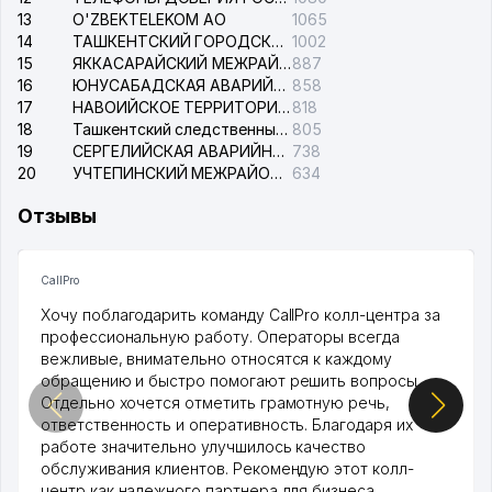
13
O'ZBEKTELEKOM АО
1065
14
ТАШКЕНТСКИЙ ГОРОДСКОЙ СУД ПО ГРАЖДАНСКИМ ДЕЛАМ
1002
15
ЯККАСАРАЙСКИЙ МЕЖРАЙОННЫЙ СУД ПО ГРАЖДАНСКИМ ДЕЛАМ
887
16
ЮНУСАБАДСКАЯ АВАРИЙНАЯ СЛУЖБА ЭЛЕКТРОСЕТИ
858
17
НАВОИЙСКОЕ ТЕРРИТОРИАЛЬНОЕ ПРЕДПРИЯТИЕ ЭЛЕКТРОСЕТИ АО
818
18
Ташкентский следственный изолятор
805
19
СЕРГЕЛИЙСКАЯ АВАРИЙНАЯ СЛУЖБА ЭЛЕКТРОСЕТИ
738
20
УЧТЕПИНСКИЙ МЕЖРАЙОННЫЙ СУД ПО ГРАЖДАНСКИМ ДЕЛАМ
634
Отзывы
CallPro
Хочу поблагодарить команду CallPro колл-центра за
профессиональную работу. Операторы всегда
вежливые, внимательно относятся к каждому
обращению и быстро помогают решить вопросы.
Отдельно хочется отметить грамотную речь,
ответственность и оперативность. Благодаря их
работе значительно улучшилось качество
обслуживания клиентов. Рекомендую этот колл-
центр как надежного партнера для бизнеса.