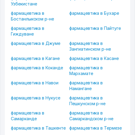
Узбекистане
фармацевтика в
фармацевтика в Бухаре
Бостанлыкском р-не
фармацевтика в
фармацевтика в Пайтуге
Гиждуване
фармацевтика в Джуме
фармацевтика в
Зангиатинском р-не
фармацевтика в Кагане
фармацевтика в Касане
фармацевтика в Коканде
фармацевтика в
Мархамате
фармацевтика в Навои
фармацевтика в
Намангане
фармацевтика в Нукусе
фармацевтика в
Пешкунском р-не
фармацевтика в
фармацевтика в
Самарканде
Самаркандском р-не
фармацевтика в Ташкенте
фармацевтика в Термезе