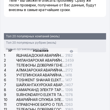
теле - Вы сможете описать проблему. Сразу же
после проверки, полученные от Вас данные, будут
внесены в самые кратчайшие сроки.
Топ 20 популярных компаний (июль)
Топ 20 популярных рубрик (июль)
Новые организации на сайте
№
Назвние
1
ЯШНАБАДСКАЯ АВАРИЙНАЯ СЛУЖБА ЭЛЕКТРОСЕТИ
3182
2
ЧИЛАНЗАРСКАЯ АВАРИЙНАЯ СЛУЖБА ЭЛЕКТРОСЕТИ
2459
3
ТЕЛЕФОНЫ ДОВЕРИЯ ГЕНЕРАЛЬНОЙ ПРОКУРАТУРЫ РЕСПУБЛИКИ УЗБЕКИСТАН
2411
4
АЛМАЗАРСКАЯ АВАРИЙНАЯ СЛУЖБА ЭЛЕКТРОСЕТИ
2172
5
УЧТЕПИНСКАЯ АВАРИЙНАЯ СЛУЖБА ЭЛЕКТРОСЕТИ
1418
6
TOSHKENT SHAHAR ELEKTR TARMOQLARI KORXONASI АО
1417
7
ШАЙХАНТАХУРСКАЯ АВАРИЙНАЯ СЛУЖБА ЭЛЕКТРОСЕТИ
1407
8
САМАРКАНД ЭЛЕКТР ТАРМОКЛАРИ АО
1398
9
SURHONDARYO ELEKTR TARMOKLARI АО
1378
10
АВАРИЙНАЯ СЛУЖБА ЭЛЕКТРОСЕТИ ТАШКЕНТСКОГО РАЙОНА
1286
11
СПРАВОЧНОЕ БЮРО О ТЕЛЕФОНАХ ОРГАНИЗАЦИЙ г. ТАШКЕНТА
1263
12
ТЕЛЕФОНЫ ДОВЕРИЯ ГОСУДАРСТВЕННОГО ЦЕНТРА ТЕСТИРОВАНИЯ
1080