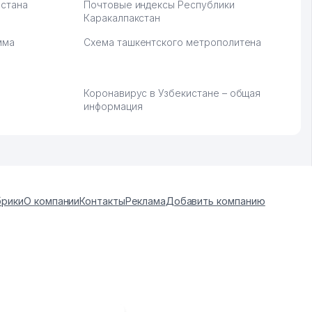
стана
Почтовые индексы Республики
Каракалпакстан
мма
Схема ташкентского метрополитена
Коронавирус в Узбекистане – общая
информация
брики
О компании
Контакты
Реклама
Добавить компанию