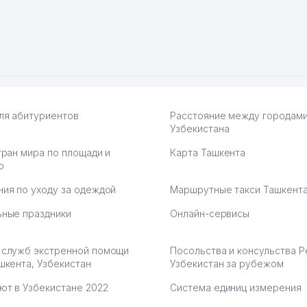
ПВЗ. Выгодное дело и
.
7.2026 08:00:37
ля абитуриентов
Расстояние между городам
Узбекистана
тран мира по площади и
Карта Ташкента
ю
ия по уходу за одеждой
Маршрутные такси Ташкент
ные праздники
Онлайн-сервисы
 служб экстренной помощи
Посольства и консульства 
шкента, Узбекистан
Узбекистан за рубежом
ют в Узбекистане 2022
Система единиц измерения