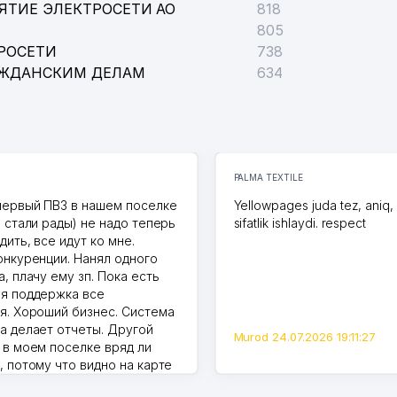
ЯТИЕ ЭЛЕКТРОСЕТИ АО
818
805
РОСЕТИ
738
АЖДАНСКИМ ДЕЛАМ
634
PALMA TEXTILE
первый ПВЗ в нашем поселке
Yellowpages juda tez, aniq,
и стали рады) не надо теперь
sifatlik ishlaydi. respect
дить, все идут ко мне.
онкуренции. Нанял одного
, плачу ему зп. Пока есть
я поддержка все
я. Хороший бизнес. Система
а делает отчеты. Другой
Murod 24.07.2026 19:11:27
 в моем поселке вряд ли
, потому что видно на карте
Узбекистана что тут у нас