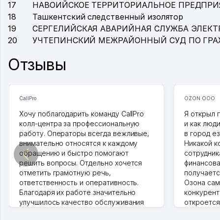
17
НАВОИЙСКОЕ ТЕРРИТОРИАЛЬНОЕ ПРЕДПРИ
18
Ташкентский следственный изолятор
19
СЕРГЕЛИЙСКАЯ АВАРИЙНАЯ СЛУЖБА ЭЛЕКТ
20
УЧТЕПИНСКИЙ МЕЖРАЙОННЫЙ СУД ПО ГР
Отзывы
CallPro
OZON ООО
Хочу поблагодарить команду CallPro
Я открыл 
колл-центра за профессиональную
и как люд
работу. Операторы всегда вежливые,
в город ез
внимательно относятся к каждому
Никакой к
обращению и быстро помогают
сотрудника
решить вопросы. Отдельно хочется
финансова
отметить грамотную речь,
получаетс
ответственность и оперативность.
Озона сам
Благодаря их работе значительно
конкурент
улучшилось качество обслуживания
откроется
клиентов. Рекомендую этот колл-
Озона для 