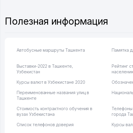
центр как надежного партнера для
уже есть 
бизнеса.
спокойное
Vip Brand 31.07.2026 11:43:39
Марат 27.0
Полезная информация
Автобусные маршруты Ташкента
Памятка д
Выставки-2022 в Ташкенте,
Рейтинг с
Узбекистан
населени
Курсы валют в Узбекистане 2020
Обозначен
Переименованные названия улиц в
Националь
Ташкенте
Стоимость контрактного обучения в
Телефоны
вузах Узбекистана
города Та
Список телефонов доверия
Курсы вал