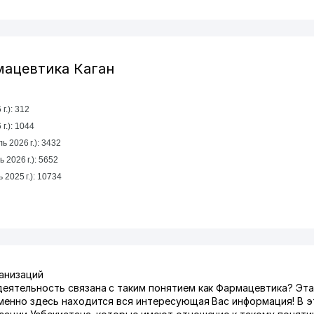
мацевтика Каган
г.): 312
ль 2026 г.): 1044
ь 2026 г.): 3432
ь 2026 г.): 5652
За год (январь 2025 г. - декабрь 2025 г.): 10734
ганизаций
деятельность связана с таким понятием как Фармацевтика? Эт
именно здесь находится вся интересующая Вас информация! В 