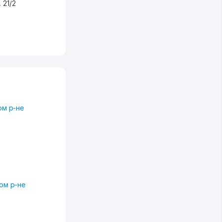
, 21/2
ом р-не
ом р-не