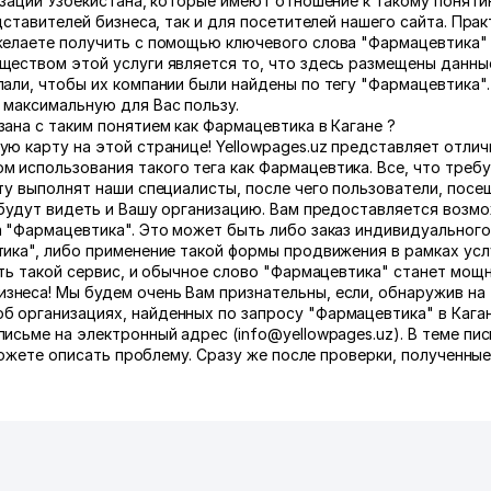
изации Узбекистана, которые имеют отношение к такому поняти
дставителей бизнеса, так и для посетителей нашего сайта. Прак
желаете получить с помощью ключевого слова "Фармацевтика" в
ществом этой услуги является то, что здесь размещены данны
али, чтобы их компании были найдены по тегу "Фармацевтика"
 максимальную для Вас пользу.
ана с таким понятием как Фармацевтика в Кагане ?
ю карту на этой странице! Yellowpages.uz представляет отли
 использования такого тега как Фармацевтика. Все, что требу
оту выполнят наши специалисты, после чего пользователи, пос
 будут видеть и Вашу организацию. Вам предоставляется возм
 "Фармацевтика". Это может быть либо заказ индивидуального 
ика", либо применение такой формы продвижения в рамках усл
ать такой сервис, и обычное слово "Фармацевтика" станет мощ
неса! Мы будем очень Вам признательны, если, обнаружив на
 организациях, найденных по запросу "Фармацевтика" в Каган
исьме на электронный адрес (info@yellowpages.uz). В теме пи
сможете описать проблему. Сразу же после проверки, полученные