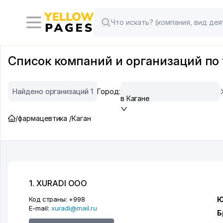
Список компаний и организаций по 
Найдено организаций 1
Город:
в Кагане
/
фармацевтика /
Каган
1. XURADI ООО
Код страны:
+998
Ю
E-mail:
xuradi@mail.ru
Б