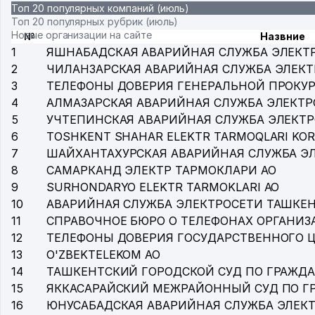
Топ 20 популярных компаний (июль)
Топ 20 популярных рубрик (июль)
Новые организации на сайте
№
Назвние
1
ЯШНАБАДСКАЯ АВАРИЙНАЯ СЛУЖБА ЭЛЕКТ
2
ЧИЛАНЗАРСКАЯ АВАРИЙНАЯ СЛУЖБА ЭЛЕК
3
ТЕЛЕФОНЫ ДОВЕРИЯ ГЕНЕРАЛЬНОЙ ПРОКУР
4
АЛМАЗАРСКАЯ АВАРИЙНАЯ СЛУЖБА ЭЛЕКТР
5
УЧТЕПИНСКАЯ АВАРИЙНАЯ СЛУЖБА ЭЛЕКТ
6
TOSHKENT SHAHAR ELEKTR TARMOQLARI KOR
7
ШАЙХАНТАХУРСКАЯ АВАРИЙНАЯ СЛУЖБА Э
8
САМАРКАНД ЭЛЕКТР ТАРМОКЛАРИ АО
9
SURHONDARYO ELEKTR TARMOKLARI АО
10
АВАРИЙНАЯ СЛУЖБА ЭЛЕКТРОСЕТИ ТАШКЕ
11
СПРАВОЧНОЕ БЮРО О ТЕЛЕФОНАХ ОРГАНИЗА
12
ТЕЛЕФОНЫ ДОВЕРИЯ ГОСУДАРСТВЕННОГО 
13
O'ZBEKTELEKOM АО
14
ТАШКЕНТСКИЙ ГОРОДСКОЙ СУД ПО ГРАЖД
15
ЯККАСАРАЙСКИЙ МЕЖРАЙОННЫЙ СУД ПО 
16
ЮНУСАБАДСКАЯ АВАРИЙНАЯ СЛУЖБА ЭЛЕК