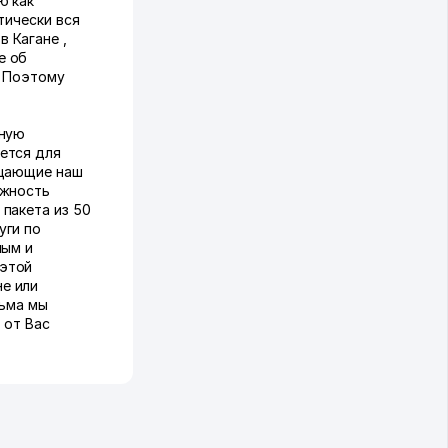
ю как
тически вся
 Кагане ,
е об
. Поэтому
чную
ется для
ещающие наш
ожность
пакета из 50
уги по
ным и
 этой
е или
сьма мы
 от Вас