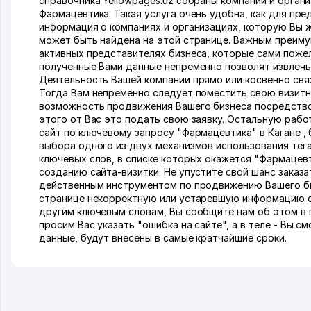
справочника Yellowpages.uz собраны компании и орган
Фармацевтика. Такая услуга очень удобна, как для пре
информация о компаниях и организациях, которую Вы 
может быть найдена на этой странице. Важным преиму
активных представителях бизнеса, которые сами пожел
полученные Вами данные непременно позволят извлечь
Деятельность Вашей компании прямо или косвенно связ
Тогда Вам непременно следует поместить свою визитну
возможность продвижения Вашего бизнеса посредством
этого от Вас это подать свою заявку. Остальную раб
сайт по ключевому запросу "Фармацевтика" в Кагане ,
выбора одного из двух механизмов использования тега
ключевых слов, в списке которых окажется "Фармацевт
созданию сайта-визитки. Не упустите свой шанс заказ
действенным инструментом по продвижению Вашего биз
странице некорректную или устаревшую информацию об
другим ключевым словам, Вы сообщите нам об этом в п
просим Вас указать "ошибка на сайте", а в теле - Вы 
данные, будут внесены в самые кратчайшие сроки.