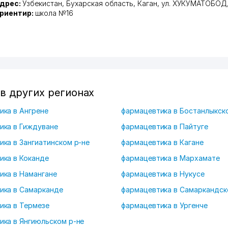
дрес:
Узбекистан,
Бухарская область
,
Каган
,
ул. ХУКУМАТОБОД
риентир:
школа №16
в других регионах
ика в Ангрене
фармацевтика в Бостанлыкск
ика в Гиждуване
фармацевтика в Пайтуге
ка в Зангиатинском р-не
фармацевтика в Кагане
ика в Коканде
фармацевтика в Мархамате
ика в Намангане
фармацевтика в Нукусе
ика в Самарканде
фармацевтика в Самаркандск
ика в Термезе
фармацевтика в Ургенче
ика в Янгиюльском р-не