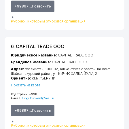
+99867 ...Позвонить
Рубрики, к которым относится организация
6. CAPITAL TRADE ООО
Юридическое название:
CAPITAL TRADE ООО
Брендовое название:
CAPITAL TRADE ООО
Адрес:
Узбекистан, 100002,
Ташкентская область
,
Ташкент
,
Шайхантахурский район
,
ул. КИЧИК ХАЛКА ЙУЛИ
, 2
Ориентир:
ст.м. "БЕРУНИ
Показать на карте
Код страны:
+998
E-mail:
tungi.toshkent@mail.ru
+99897 ...Позвонить
Рубрики, к которым относится организация