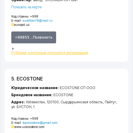
Показать на карте
Код страны:
+998
E-mail:
eurofloor78@mail.ru
europol.uz
+99855 ...Позвонить
Рубрики, к которым относится организация
5. ECOSTONE
Юридическое название:
ECOSTONE СП ООО
Брендовое название:
ECOSTONE
Адрес:
Узбекистан, 120100,
Сырдарьинская область
,
Пайтуг
,
ул. БУСТОН
, 1
Код страны:
+998
E-mail:
top.ecostone@gmail.com
www.uzecostone.com