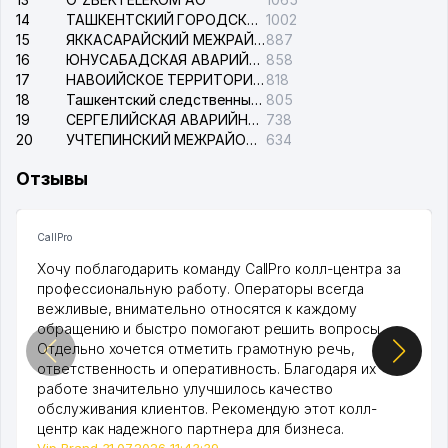
14
ТАШКЕНТСКИЙ ГОРОДСКОЙ СУД ПО ГРАЖДАНСКИМ ДЕЛАМ
1002
15
ЯККАСАРАЙСКИЙ МЕЖРАЙОННЫЙ СУД ПО ГРАЖДАНСКИМ ДЕЛАМ
887
16
ЮНУСАБАДСКАЯ АВАРИЙНАЯ СЛУЖБА ЭЛЕКТРОСЕТИ
858
17
НАВОИЙСКОЕ ТЕРРИТОРИАЛЬНОЕ ПРЕДПРИЯТИЕ ЭЛЕКТРОСЕТИ АО
818
18
Ташкентский следственный изолятор
805
19
СЕРГЕЛИЙСКАЯ АВАРИЙНАЯ СЛУЖБА ЭЛЕКТРОСЕТИ
738
20
УЧТЕПИНСКИЙ МЕЖРАЙОННЫЙ СУД ПО ГРАЖДАНСКИМ ДЕЛАМ
634
Отзывы
CallPro
Хочу поблагодарить команду CallPro колл-центра за
профессиональную работу. Операторы всегда
вежливые, внимательно относятся к каждому
обращению и быстро помогают решить вопросы.
Отдельно хочется отметить грамотную речь,
ответственность и оперативность. Благодаря их
работе значительно улучшилось качество
обслуживания клиентов. Рекомендую этот колл-
центр как надежного партнера для бизнеса.