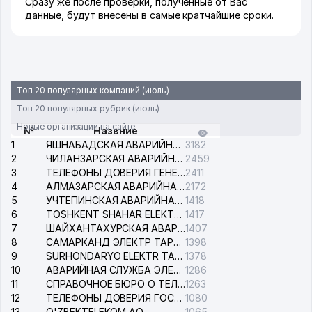
Сразу же после проверки, полученные от Вас
данные, будут внесены в самые кратчайшие сроки.
Топ 20 популярных компаний (июль)
Топ 20 популярных рубрик (июль)
Новые организации на сайте
№
Назвние
1
ЯШНАБАДСКАЯ АВАРИЙНАЯ СЛУЖБА ЭЛЕКТРОСЕТИ
3182
2
ЧИЛАНЗАРСКАЯ АВАРИЙНАЯ СЛУЖБА ЭЛЕКТРОСЕТИ
2459
3
ТЕЛЕФОНЫ ДОВЕРИЯ ГЕНЕРАЛЬНОЙ ПРОКУРАТУРЫ РЕСПУБЛИКИ УЗБЕКИСТАН
2411
4
АЛМАЗАРСКАЯ АВАРИЙНАЯ СЛУЖБА ЭЛЕКТРОСЕТИ
2172
5
УЧТЕПИНСКАЯ АВАРИЙНАЯ СЛУЖБА ЭЛЕКТРОСЕТИ
1418
6
TOSHKENT SHAHAR ELEKTR TARMOQLARI KORXONASI АО
1417
7
ШАЙХАНТАХУРСКАЯ АВАРИЙНАЯ СЛУЖБА ЭЛЕКТРОСЕТИ
1407
8
САМАРКАНД ЭЛЕКТР ТАРМОКЛАРИ АО
1398
9
SURHONDARYO ELEKTR TARMOKLARI АО
1378
10
АВАРИЙНАЯ СЛУЖБА ЭЛЕКТРОСЕТИ ТАШКЕНТСКОГО РАЙОНА
1286
11
СПРАВОЧНОЕ БЮРО О ТЕЛЕФОНАХ ОРГАНИЗАЦИЙ г. ТАШКЕНТА
1263
12
ТЕЛЕФОНЫ ДОВЕРИЯ ГОСУДАРСТВЕННОГО ЦЕНТРА ТЕСТИРОВАНИЯ
1080
13
O'ZBEKTELEKOM АО
1065