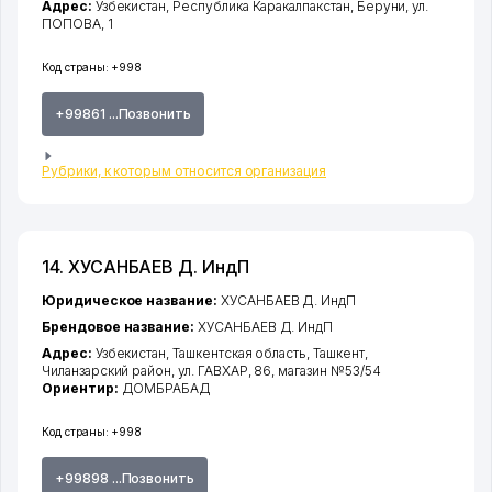
Адрес:
Узбекистан,
Республика Каракалпакстан
,
Беруни
,
ул.
ПОПОВА
, 1
Код страны:
+998
+99861 ...Позвонить
Рубрики, к которым относится организация
14. ХУСАНБАЕВ Д. ИндП
Юридическое название:
ХУСАНБАЕВ Д. ИндП
Брендовое название:
ХУСАНБАЕВ Д. ИндП
Адрес:
Узбекистан,
Ташкентская область
,
Ташкент
,
Чиланзарский район
,
ул. ГАВХАР
, 86, магазин №53/54
Ориентир:
ДОМБРАБАД
Код страны:
+998
+99898 ...Позвонить